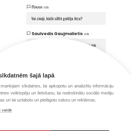
Пллл
on
Vai zināji, kādā silītē guldīja Jēzu?
Saulvedis Gaujmalietis
on
Arhibīskaps Aglonā mudina atgriezties pie
patiesības par cilvēku un Dievu
sīkdatnēm šajā lapā
mantojam sīkdatnes, lai apkopotu un analizētu informāciju
etnes veiktspēju un lietošanu, lai nodrošinātu sociālo mediju
jas un lai uzlabotu un pielāgotu saturu un reklāmas.
 vairāk