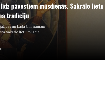
līdz pāvestiem mūsdienās. Sakrālo lietu
ma tradīciju
agātības un kāda šim namam
sta Sakrālo lietu muzeja
r