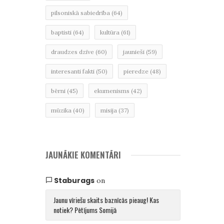
pilsoniskā sabiedrība
(64)
baptisti
(64)
kultūra
(61)
draudzes dzīve
(60)
jaunieši
(59)
interesanti fakti
(50)
pieredze
(48)
bērni
(45)
ekumenisms
(42)
mūzika
(40)
misija
(37)
JAUNĀKIE KOMENTĀRI
Staburags
on
Jaunu vīriešu skaits baznīcās pieaug! Kas
notiek? Pētījums Somijā