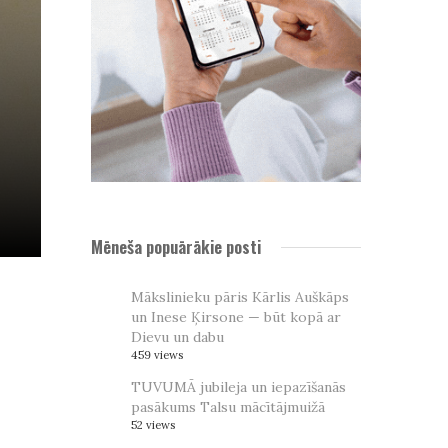
Mēneša popuārākie posti
Mākslinieku pāris Kārlis Auškāps
un Inese Ķirsone — būt kopā ar
Dievu un dabu
459 views
TUVUMĀ jubileja un iepazīšanās
pasākums Talsu mācītājmuižā
52 views