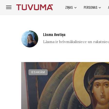
ZIŅAS
PERSONAS
Lāsma Avotiņa
Lāsma ir brīvmāksliniece un rakstniec
IESAKĀM