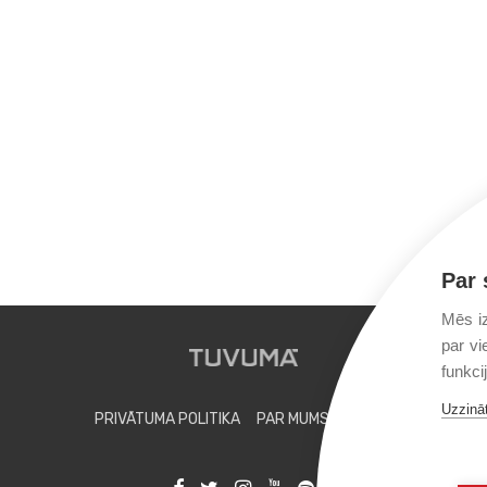
Par 
Mēs iz
par vi
funkci
Uzzināt
PRIVĀTUMA POLITIKA
PAR MUMS
FONDS