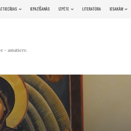
ATTIECĪBAS
IEPAZĪŠANĀS
IZPĒTE
LITERATŪRA
IESAKĀM
e - amatiere.