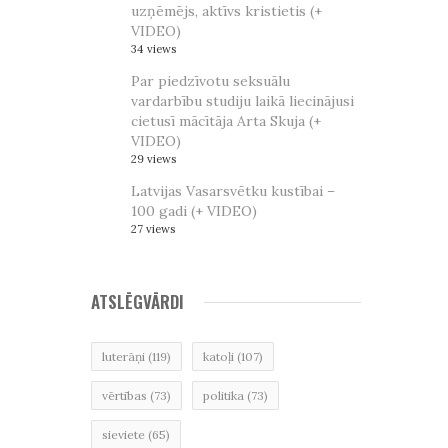
uzņēmējs, aktīvs kristietis (+
VIDEO)
34 views
Par piedzīvotu seksuālu
vardarbību studiju laikā liecinājusi
cietusī mācītāja Arta Skuja (+
VIDEO)
29 views
Latvijas Vasarsvētku kustībai –
100 gadi (+ VIDEO)
27 views
ATSLĒGVĀRDI
luterāņi
(119)
katoļi
(107)
vērtības
(73)
politika
(73)
sieviete
(65)