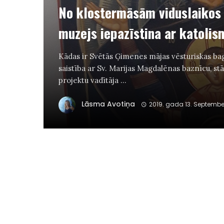
No klostermāsām viduslaikos 
muzejs iepazīstina ar katolis
Kādas ir Svētās Ģimenes mājas vēsturiskas b
saistība ar Sv. Marijas Magdalēnas baznīcu, stā
projektu vadītāja ...
Lāsma Avotiņa
2019. gada 13. Septembe