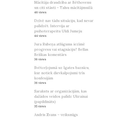
Mācītāja draudzība ar Bēthovenu
un citi stāsti – Talsu mācītājmuižā
46 views
Dzīvē nav tādu situāciju, kad nevar
palīdzēt. Intervija ar
psihoterapeitu Uldi Jumeju
44 views
Jura Rubeņa atlūgums iezīmē
progresu vai stagnāciju? Bellas
Briškas komentārs
36 views
Svētceļojumā uz Igates baznīcu,
kur notiek dievkalpojumi trīs
konfesijām
36 views
Saraksts ar organizācijām, kas
dažādos veidos palīdz Ukrainai
(papildināts)
35 views
Andris Zvans – veiksmīgs