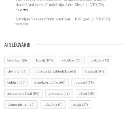
liecinājusi cietusī mācītāja Arta Skuja (+ VIDEO)
27 views
Latvijas Vasarsvētku kustībai – 100 gadi (+ VIDEO)
26 views
ATSLĒGVĀRDI
luterāņi
(119)
katoļi
(107)
vērtības
(73)
politika
(73)
sieviete
(65)
pilsoniskā sabiedrība
(64)
baptisti
(64)
kultūra
(61)
draudzes dzīve
(60)
jaunieši
(59)
interesanti fakti
(50)
pieredze
(48)
bērni
(45)
ekumenisms
(42)
mūzika
(40)
misija
(37)