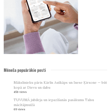
Mēneša popuārākie posti
Mākslinieku pāris Kārlis Auškāps un Inese Ķirsone — būt
kopā ar Dievu un dabu
456 views
TUVUMĀ jubileja un iepazīšanās pasākums Talsu
mācītājmuižā
69 views