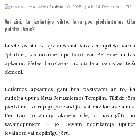
Jānis Skulme
2025. gada 24. December
1
Vai zini, kā izskatījās silīte, kurā pēc piedzimšanas tika
guldīts Jēzus?
Bībelē šīs silītes apzīmēšanai lietots sengrieķu vārds
“phatnē”, kas nozīmē lopu barotavu. Bētlemē un tās
apkaimē šādas barotavas nereti bija izcirstas tieši
akmenī.
Bētlemes apkaimes gani bija pazīstami ar to, ka
audzēja upura jērus Jeruzālemes Templim. Tiklīdz jērs
piedzima, to rūpīgi pārbaudīja, vai nav kādas vainas.
Pēc tam to guldīja akmens silē, lai pasargātu no
savainojumiem — jo Dievam nedrīkstēja upurēt
ievainotu vai nepilnīgu jēru.