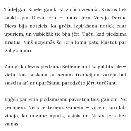
Tādēļ gan Bībelē, gan kristīgajās dziesmās Kristus tiek
saukts par Dieva Jēru — upura jēru. Vecajā Derībā
Dievs bija noteicis, ka grēku izpirkšana notiek caur
upuriem, un visbiežāk tie bija jēri. Taču, kad piedzima
Kristus, Viņš uzņēmās šo Jēra lomu pats, kļūstot par
galīgo upuri.
Zīmīgi, ka Jēzus piedzima Betlēmē un tika guldīts silē —
vietā, kas saskaņā ar senām tradīcijām varēja būt
saistīta arī ar upurēšanai paredzēto jēru turēšanu.
Eņģeļi par Viņa piedzimšanu pavēstīja tieši ganiem. Ne
ķēniņiem. Ne priesteriem. Ganiem — vīriem, kuri labi
zināja, ko nozīmē upuris, asinis un šķīsts jērs bez
vainas.