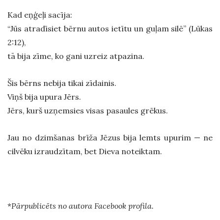
Kad eņģeļi sacīja:
“Jūs atradīsiet bērnu autos ietītu un guļam silē” (Lūkas
2:12),
tā bija zīme, ko gani uzreiz atpazina.
Šis bērns nebija tikai zīdainis.
Viņš bija upura Jērs.
Jērs, kurš uzņemsies visas pasaules grēkus.
Jau no dzimšanas brīža Jēzus bija lemts upurim — ne
cilvēku izraudzītam, bet Dieva noteiktam.
*
Pārpublicēts no autora Facebook profila.