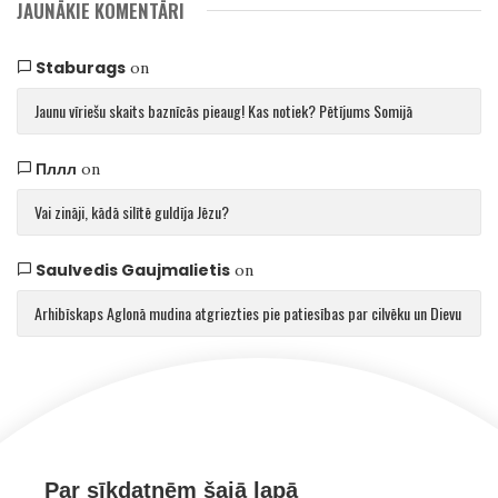
JAUNĀKIE KOMENTĀRI
Staburags
on
Jaunu vīriešu skaits baznīcās pieaug! Kas notiek? Pētījums Somijā
Пллл
on
Vai zināji, kādā silītē guldīja Jēzu?
Saulvedis Gaujmalietis
on
Arhibīskaps Aglonā mudina atgriezties pie patiesības par cilvēku un Dievu
Par sīkdatnēm šajā lapā