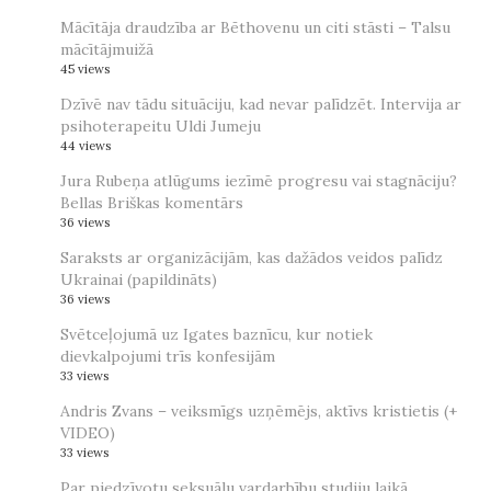
Mācītāja draudzība ar Bēthovenu un citi stāsti – Talsu
mācītājmuižā
45 views
Dzīvē nav tādu situāciju, kad nevar palīdzēt. Intervija ar
psihoterapeitu Uldi Jumeju
44 views
Jura Rubeņa atlūgums iezīmē progresu vai stagnāciju?
Bellas Briškas komentārs
36 views
Saraksts ar organizācijām, kas dažādos veidos palīdz
Ukrainai (papildināts)
36 views
Svētceļojumā uz Igates baznīcu, kur notiek
dievkalpojumi trīs konfesijām
33 views
Andris Zvans – veiksmīgs uzņēmējs, aktīvs kristietis (+
VIDEO)
33 views
Par piedzīvotu seksuālu vardarbību studiju laikā