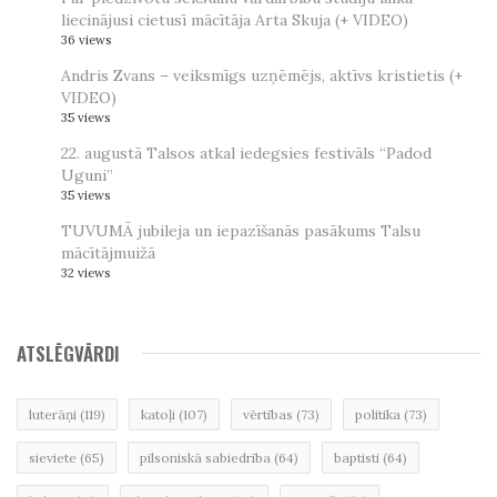
liecinājusi cietusī mācītāja Arta Skuja (+ VIDEO)
36 views
Andris Zvans – veiksmīgs uzņēmējs, aktīvs kristietis (+
VIDEO)
35 views
22. augustā Talsos atkal iedegsies festivāls “Padod
Uguni”
35 views
TUVUMĀ jubileja un iepazīšanās pasākums Talsu
mācītājmuižā
32 views
ATSLĒGVĀRDI
luterāņi
(119)
katoļi
(107)
vērtības
(73)
politika
(73)
sieviete
(65)
pilsoniskā sabiedrība
(64)
baptisti
(64)