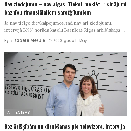
Nav ziedojumu – nav algas. Tiekot meklēti risinājumi
baznīcu finansiālajiem sarežģījumiem
Ja nav ticīgo dievkalpojumos, tad nav arī ziedojumu,
intervijā BNN norāda katoļu Baznīcas Rīgas arhibīskaps ...
Elizabete Mežule
By
2020. gada 11. May
ATTIECĪBAS
Bez ārišķībām un dirnēšanas pie televizora. Intervija