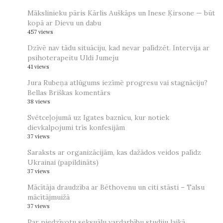
Mākslinieku pāris Kārlis Auškāps un Inese Ķirsone — būt
kopā ar Dievu un dabu
457 views
Dzīvē nav tādu situāciju, kad nevar palīdzēt. Intervija ar
psihoterapeitu Uldi Jumeju
41 views
Jura Rubeņa atlūgums iezīmē progresu vai stagnāciju?
Bellas Briškas komentārs
38 views
Svētceļojumā uz Igates baznīcu, kur notiek
dievkalpojumi trīs konfesijām
37 views
Saraksts ar organizācijām, kas dažādos veidos palīdz
Ukrainai (papildināts)
37 views
Mācītāja draudzība ar Bēthovenu un citi stāsti – Talsu
mācītājmuižā
37 views
Par piedzīvotu seksuālu vardarbību studiju laikā