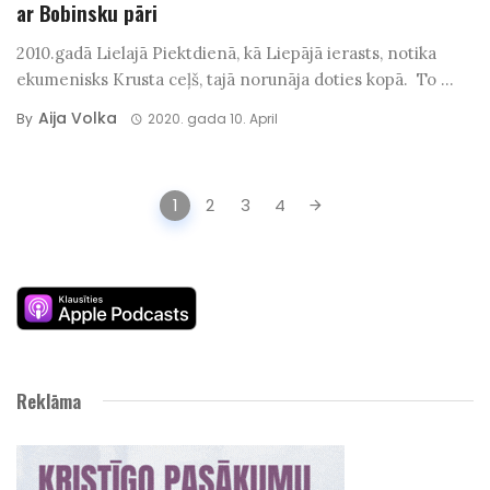
ar Bobinsku pāri
2010.gadā Lielajā Piektdienā, kā Liepājā ierasts, notika
ekumenisks Krusta ceļš, tajā norunāja doties kopā. To ...
Aija Volka
By
2020. gada 10. April
Posts
1
2
3
4
navigation
Reklāma