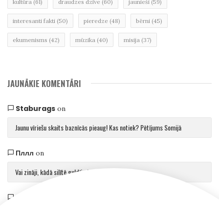
kultūra
(61)
draudzes dzīve
(60)
jaunieši
(59)
interesanti fakti
(50)
pieredze
(48)
bērni
(45)
ekumenisms
(42)
mūzika
(40)
misija
(37)
JAUNĀKIE KOMENTĀRI
Staburags
on
Jaunu vīriešu skaits baznīcās pieaug! Kas notiek? Pētījums Somijā
Пллл
on
Vai zināji, kādā silītē guldīja Jēzu?
Saulvedis Gaujmalietis
on
Arhibīskaps Aglonā mudina atgriezties pie patiesības par cilvēku un Dievu