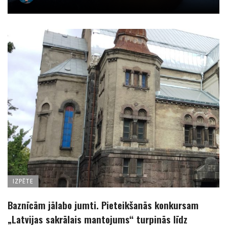
IZPĒTE
Baznīcām jālabo jumti. Pieteikšanās konkursam
„Latvijas sakrālais mantojums“ turpinās līdz