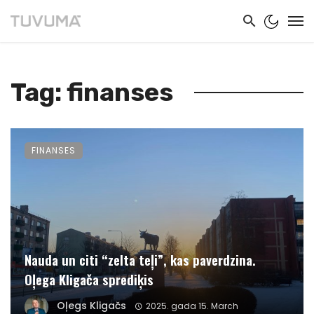
Tag: finanses
FINANSES
Nauda un citi “zelta teļi”, kas paverdzina.
Oļega Kligača sprediķis
Oļegs Kligačs
2025. gada 15. March