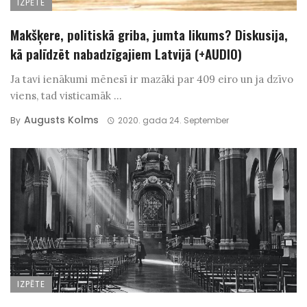
IZPĒTE
Makšķere, politiskā griba, jumta likums? Diskusija,
kā palīdzēt nabadzīgajiem Latvijā (+AUDIO)
Ja tavi ienākumi mēnesī ir mazāki par 409 eiro un ja dzīvo
viens, tad visticamāk ...
Augusts Kolms
By
2020. gada 24. September
IZPĒTE