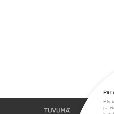
Par 
Mēs iz
par vi
funkci