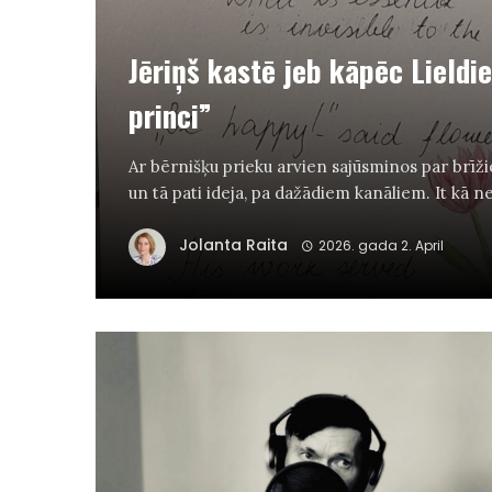
Jēriņš kastē jeb kāpēc Lieldi
princi”
Ar bērnišķu prieku arvien sajūsminos par brīž
un tā pati ideja, pa dažādiem kanāliem. It kā nes
Jolanta Raita
2026. gada 2. April