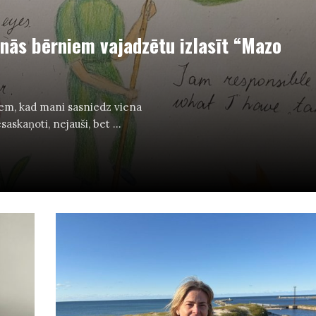
enās bērniem vajadzētu izlasīt “Mazo
iem, kad mani sasniedz viena
askaņoti, nejauši, bet ...