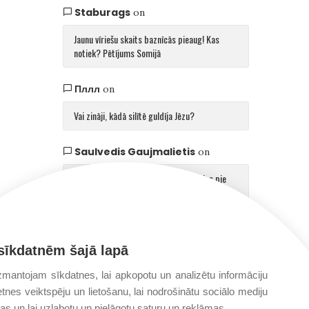
Staburags
on
Jaunu vīriešu skaits baznīcās pieaug! Kas
notiek? Pētījums Somijā
Пллл
on
Vai zināji, kādā silītē guldīja Jēzu?
Saulvedis Gaujmalietis
on
Arhibīskaps Aglonā mudina atgriezties pie
patiesības par cilvēku un Dievu
sīkdatnēm šajā lapā
mantojam sīkdatnes, lai apkopotu un analizētu informāciju
etnes veiktspēju un lietošanu, lai nodrošinātu sociālo mediju
jas un lai uzlabotu un pielāgotu saturu un reklāmas.