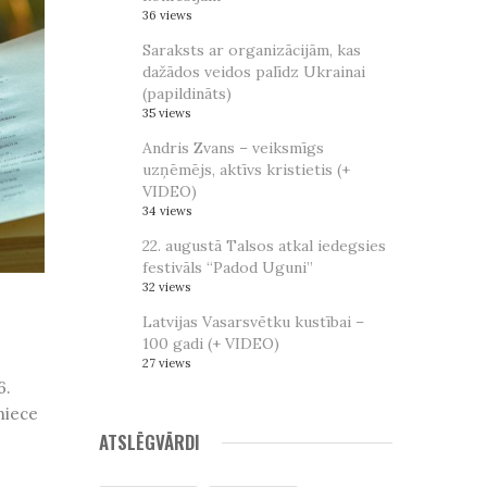
36 views
Saraksts ar organizācijām, kas
dažādos veidos palīdz Ukrainai
(papildināts)
35 views
Andris Zvans – veiksmīgs
uzņēmējs, aktīvs kristietis (+
VIDEO)
34 views
22. augustā Talsos atkal iedegsies
festivāls “Padod Uguni”
32 views
Latvijas Vasarsvētku kustībai –
100 gadi (+ VIDEO)
27 views
6.
niece
ATSLĒGVĀRDI