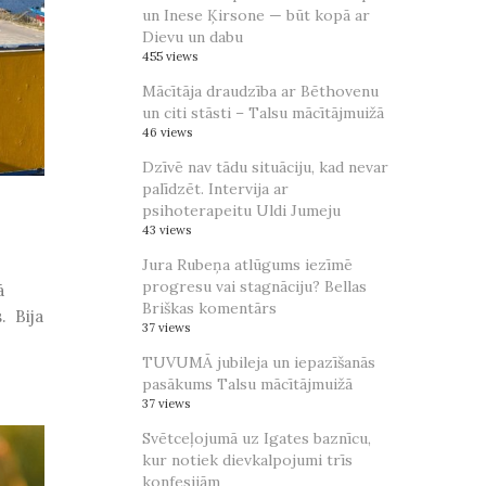
un Inese Ķirsone — būt kopā ar
Dievu un dabu
455 views
Mācītāja draudzība ar Bēthovenu
un citi stāsti – Talsu mācītājmuižā
46 views
Dzīvē nav tādu situāciju, kad nevar
palīdzēt. Intervija ar
psihoterapeitu Uldi Jumeju
43 views
Jura Rubeņa atlūgums iezīmē
progresu vai stagnāciju? Bellas
ā
Briškas komentārs
. Bija
37 views
TUVUMĀ jubileja un iepazīšanās
pasākums Talsu mācītājmuižā
37 views
Svētceļojumā uz Igates baznīcu,
kur notiek dievkalpojumi trīs
konfesijām