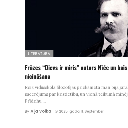
LITERATŪRA
Frāzes “Dievs ir miris” autors Nīče un bais
nicināšana
Reiz vidusskolā filozofijas priekšmetā man bija jāra
sacerējums par kristietību, un vienā teikumā minēj
Frīdrihu ...
Aija Volka
By
2025. gada 11. September