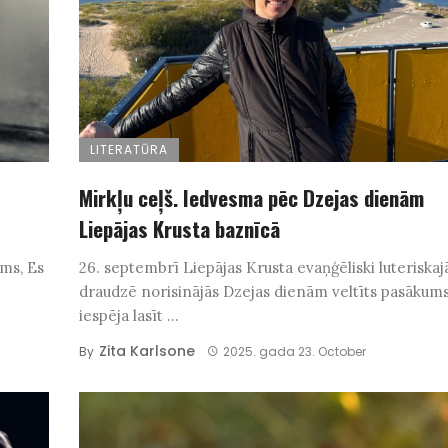
LITERATŪRA
Mirkļu ceļš. Iedvesma pēc Dzejas dienām
Liepājas Krusta baznīcā
ams, Es
26. septembrī Liepājas Krusta evaņģēliski luteriskaj
draudzē norisinājās Dzejas dienām veltīts pasākums
iespēja lasīt ...
Zita Karlsone
By
2025. gada 23. October