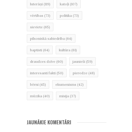
luterāņi
(119)
katoļi
(107)
vērtības
(73)
politika
(73)
sieviete
(65)
pilsoniskā sabiedrība
(64)
baptisti
(64)
kultūra
(61)
draudzes dzīve
(60)
jaunieši
(59)
interesanti fakti
(50)
pieredze
(48)
bērni
(45)
ekumenisms
(42)
mūzika
(40)
misija
(37)
JAUNĀKIE KOMENTĀRI