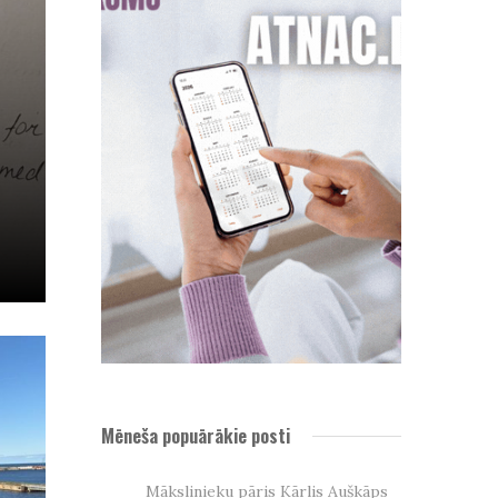
Mēneša popuārākie posti
Mākslinieku pāris Kārlis Auškāps