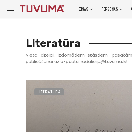
ZIŅAS
PERSONAS
Literatūra
Vieta dzejai, izdomātiem stāstiem, pasakām 
publicēšanai uz e-pastu: redakcija@tuvuma.lv!
LITERATŪRA