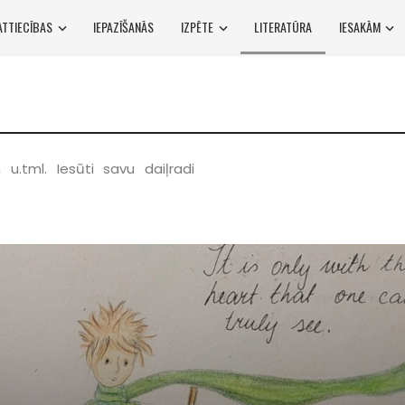
ATTIECĪBAS
IEPAZĪŠANĀS
IZPĒTE
LITERATŪRA
IESAKĀM
u.tml. Iesūti savu daiļradi