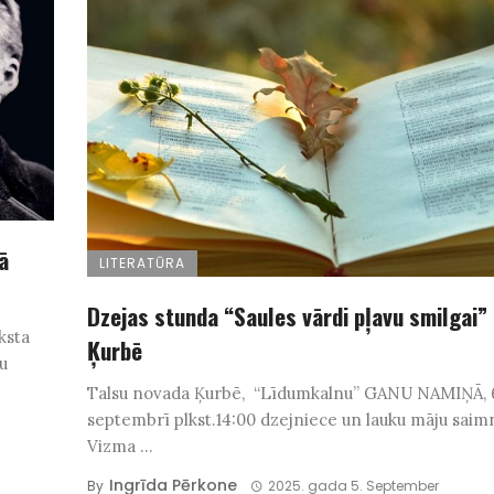
ā
LITERATŪRA
Dzejas stunda “Saules vārdi pļavu smilgai”
ksta
Ķurbē
u
Talsu novada Ķurbē, “Līdumkalnu” GANU NAMIŅĀ, 
septembrī plkst.14:00 dzejniece un lauku māju saim
Vizma ...
Ingrīda Pērkone
By
2025. gada 5. September