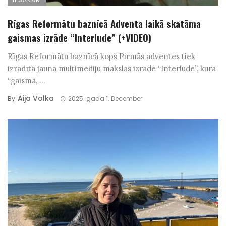
Rīgas Reformātu baznīcā Adventa laikā skatāma
gaismas izrāde “Interlude” (+VIDEO)
Rīgas Reformātu baznīcā kopš Pirmās adventes tiek
izrādīta jauna multimediju mākslas izrāde “Interlude”, kurā
“gaisma, ...
Aija Volka
By
2025. gada 1. December