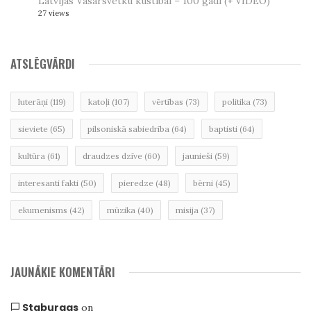
Latvijas Vasarsvētku kustībai – 100 gadi (+ VIDEO)
27 views
ATSLĒGVĀRDI
luterāņi
(119)
katoļi
(107)
vērtības
(73)
politika
(73)
sieviete
(65)
pilsoniskā sabiedrība
(64)
baptisti
(64)
kultūra
(61)
draudzes dzīve
(60)
jaunieši
(59)
interesanti fakti
(50)
pieredze
(48)
bērni
(45)
ekumenisms
(42)
mūzika
(40)
misija
(37)
JAUNĀKIE KOMENTĀRI
Staburags
on