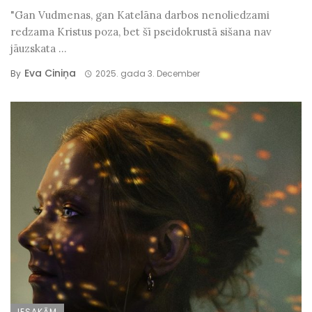
"Gan Vudmenas, gan Katelāna darbos nenoliedzami
redzama Kristus poza, bet šī pseidokrustā sišana nav
jāuzskata ...
Eva Ciniņa
By
2025. gada 3. December
IESAKĀM