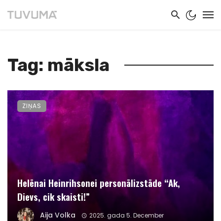
Tag: māksla
ZIŅAS
Helēnai Heinrihsonei personālizstāde “Ak,
Dievs, cik skaisti!”
Aija Volka
2025. gada 5. December