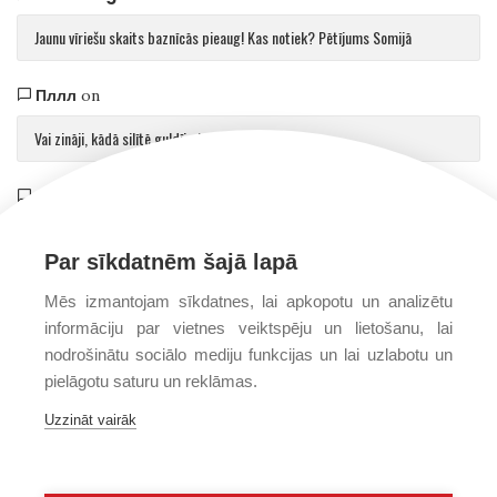
Jaunu vīriešu skaits baznīcās pieaug! Kas notiek? Pētījums Somijā
Пллл
on
Vai zināji, kādā silītē guldīja Jēzu?
Saulvedis Gaujmalietis
on
Arhibīskaps Aglonā mudina atgriezties pie patiesības par cilvēku un Dievu
Par sīkdatnēm šajā lapā
Mēs izmantojam sīkdatnes, lai apkopotu un analizētu
informāciju par vietnes veiktspēju un lietošanu, lai
nodrošinātu sociālo mediju funkcijas un lai uzlabotu un
pielāgotu saturu un reklāmas.
Uzzināt vairāk
PRIVĀTUMA POLITIKA
PAR MUMS
FONDS