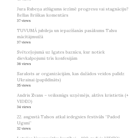
Jura Rubeņa atlūgums iezīmē progresu vai stagnāciju?
Bellas Briškas komentārs
37 views
TUVUMĀ jubileja un iepazīšanās pasākums Talsu
mācītājmuižā
37 views
Svētceļojumā uz Igates baznīcu, kur notiek
dievkalpojumi trīs konfesijām
36 views
Saraksts ar organizācijām, kas dažādos veidos palīdz
Ukrainai (papildināts)
35 views
Andris Zvans – veiksmīgs uzņēmējs, aktīvs kristietis (+
VIDEO)
34 views
22. augustā Talsos atkal iedegsies festivāls “Padod
Uguni”
32 views