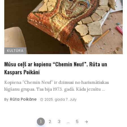
KULTŪRA
Mūsu ceļš ar kopienu “Chemin Neuf”. Rūta un
Kaspars Poikāni
Kopiena ”Chemin Neuf” ir dzimusi no harismātiskas
lūgšanu grupas. Tas bija 1973. gadā. Kāds jezuītu ...
Rūta Poikāne
By
2025. gada 7. July
Posts
1
2
3
...
5
navigation