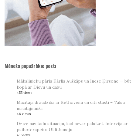
Mēneša popuārākie posti
Mākslinieku pāris Kārlis Auškāps un Inese Ķirsone — būt
kopā ar Dievu un dabu
455 views
Mācītāja draudzība ar Bēthovenu un citi stāsti – Talsu
mācītājmuižā
46 views
Dzīvē nav tādu situāciju, kad nevar palīdzēt. Intervija ar
psihoterapeitu Uldi Jumeju
43 views