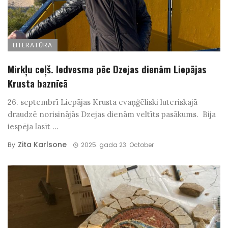
LITERATŪRA
Mirkļu ceļš. Iedvesma pēc Dzejas dienām Liepājas
Krusta baznīcā
26. septembrī Liepājas Krusta evaņģēliski luteriskajā
draudzē norisinājās Dzejas dienām veltīts pasākums. Bija
iespēja lasīt ...
Zita Karlsone
By
2025. gada 23. October