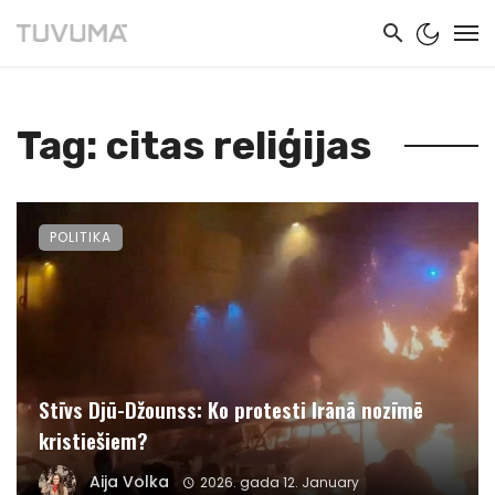
Tag: citas reliģijas
POLITIKA
Stīvs Djū-Džounss: Ko protesti Irānā nozīmē
kristiešiem?
Aija Volka
2026. gada 12. January