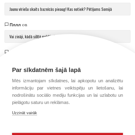
Jaunu vīriešu skaits baznīcās pieaug! Kas notiek? Pētījums Somijā
Пллл
on
Vai zināji, kādā silītē guldīja Jēzu?
Saulvedis Gaujmalietis
on
Arhibīskaps Aglonā mudina atgriezties pie patiesības par cilvēku un Dievu
Par sīkdatnēm šajā lapā
Mēs izmantojam sīkdatnes, lai apkopotu un analizētu
informāciju par vietnes veiktspēju un lietošanu, lai
nodrošinātu sociālo mediju funkcijas un lai uzlabotu un
pielāgotu saturu un reklāmas.
Uzzināt vairāk
PRIVĀTUMA POLITIKA
PAR MUMS
FONDS