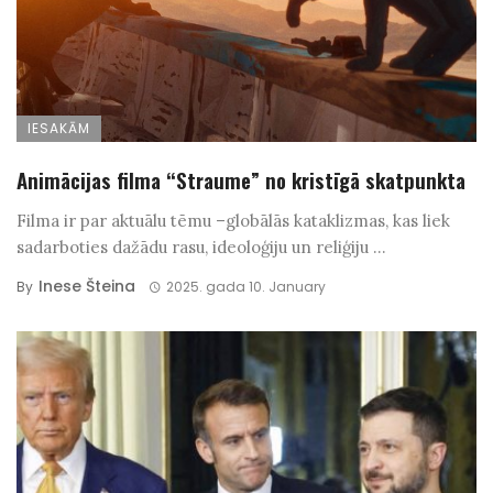
IESAKĀM
Animācijas filma “Straume” no kristīgā skatpunkta
Filma ir par aktuālu tēmu –globālās kataklizmas, kas liek
sadarboties dažādu rasu, ideoloģiju un reliģiju ...
Inese Šteina
By
2025. gada 10. January