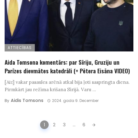
ATTIECĪBAS
Aida Tomsona komentārs: par Sīriju, Gruziju un
Parīzes dievmātes katedrāli (+ Pētera Eisāna VIDEO)
[Aiz] vakar pasaules arēnā atkal bija ļoti saspringta diena.
Pirmkārt jau režīma krišana Sīrijā. Varu ...
Aidis Tomsons
By
2024. gada 9. December
Posts
1
2
3
...
6
navigation