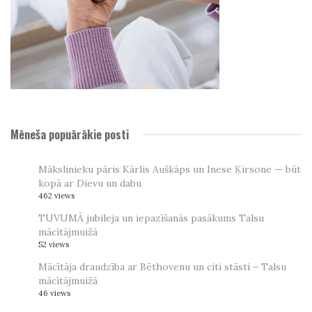
Mēneša popuārākie posti
Mākslinieku pāris Kārlis Auškāps un Inese Ķirsone — būt
kopā ar Dievu un dabu
462 views
TUVUMĀ jubileja un iepazīšanās pasākums Talsu
mācītājmuižā
52 views
Mācītāja draudzība ar Bēthovenu un citi stāsti – Talsu
mācītājmuižā
46 views