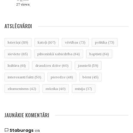
27 views
ATSLĒGVĀRDI
luterāņi
(119)
katoļi
(107)
vērtības
(73)
politika
(73)
sieviete
(65)
pilsoniskā sabiedrība
(64)
baptisti
(64)
kultūra
(61)
draudzes dzīve
(60)
jaunieši
(59)
interesanti fakti
(50)
pieredze
(48)
bērni
(45)
ekumenisms
(42)
mūzika
(40)
misija
(37)
JAUNĀKIE KOMENTĀRI
Staburags
on