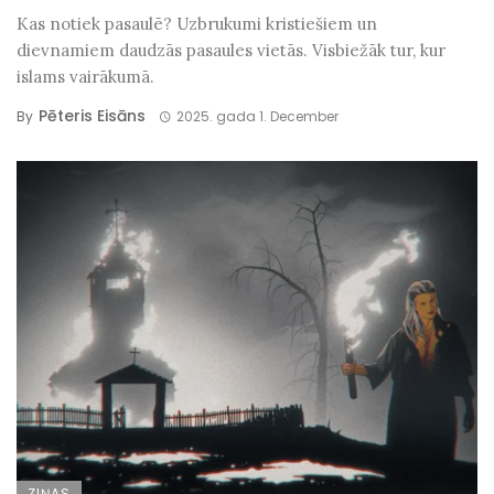
Kas notiek pasaulē? Uzbrukumi kristiešiem un
dievnamiem daudzās pasaules vietās. Visbiežāk tur, kur
islams vairākumā.
Pēteris Eisāns
By
2025. gada 1. December
ZIŅAS