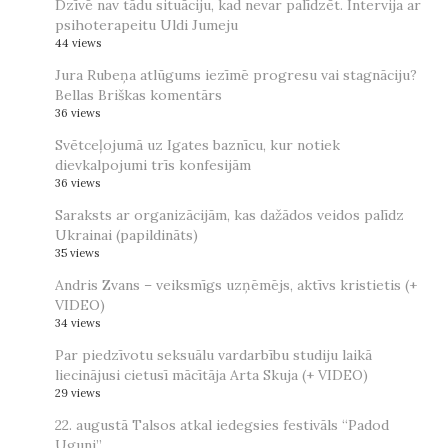
Dzīvē nav tādu situāciju, kad nevar palīdzēt. Intervija ar
psihoterapeitu Uldi Jumeju
44 views
Jura Rubeņa atlūgums iezīmē progresu vai stagnāciju?
Bellas Briškas komentārs
36 views
Svētceļojumā uz Igates baznīcu, kur notiek
dievkalpojumi trīs konfesijām
36 views
Saraksts ar organizācijām, kas dažādos veidos palīdz
Ukrainai (papildināts)
35 views
Andris Zvans – veiksmīgs uzņēmējs, aktīvs kristietis (+
VIDEO)
34 views
Par piedzīvotu seksuālu vardarbību studiju laikā
liecinājusi cietusī mācītāja Arta Skuja (+ VIDEO)
29 views
22. augustā Talsos atkal iedegsies festivāls “Padod
Uguni”