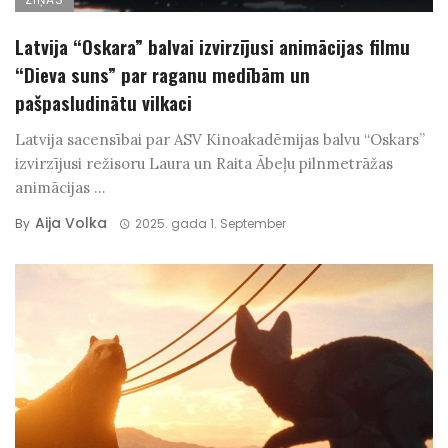
Latvija “Oskara” balvai izvirzījusi animācijas filmu
“Dieva suns” par raganu medībām un
pašpasludinātu vilkaci
Latvija sacensībai par ASV Kinoakadēmijas balvu “Oskars”
izvirzījusi režisoru Laura un Raita Ābeļu pilnmetrāžas
animācijas ...
Aija Volka
By
2025. gada 1. September