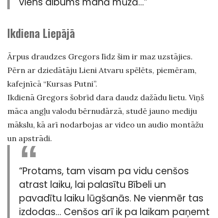
viens albums manā mūžā…”
Ikdiena Liepājā
Ārpus draudzes Gregors līdz šim ir maz uzstājies.
Pērn ar dziedātāju Lieni Atvaru spēlēts, piemēram,
kafejnīcā “Kursas Putni”.
Ikdienā Gregors šobrīd dara daudz dažādu lietu. Viņš
māca angļu valodu bērnudārzā, studē jauno mediju
mākslu, kā arī nodarbojas ar video un audio montāžu
un apstrādi.
“Protams, tam visam pa vidu cenšos
atrast laiku, lai palasītu Bībeli un
pavadītu laiku lūgšanās. Ne vienmēr tas
izdodas… Cenšos arī ik pa laikam paņemt