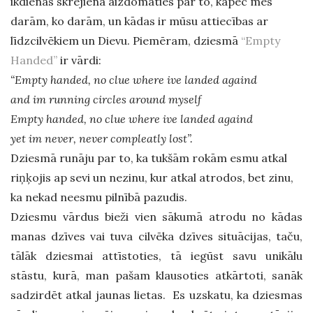
ikdienas skrējienā aizdomāties par to, kāpēc mēs
darām, ko darām, un kādas ir mūsu attiecības ar
līdzcilvēkiem un Dievu. Piemēram, dziesmā
“Empty
Handed”
ir vārdi:
“Empty handed, no clue where ive landed againd
and im running circles around myself
Empty handed, no clue where ive landed againd
yet im never, never compleatly lost”.
Dziesmā runāju par to, ka tukšām rokām esmu atkal
riņķojis ap sevi un nezinu, kur atkal atrodos, bet zinu,
ka nekad neesmu pilnībā pazudis.
Dziesmu vārdus bieži vien sākumā atrodu no kādas
manas dzīves vai tuva cilvēka dzīves situācijas, taču,
tālāk dziesmai attīstoties, tā iegūst savu unikālu
stāstu, kurā, man pašam klausoties atkārtoti, sanāk
sadzirdēt atkal jaunas lietas. Es uzskatu, ka dziesmas