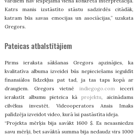
vārdiem nav iespējama viena konkrēta interpretācija.
Katrs manis izstāstīto stāstu sadzirdēs citādāk,
katram būs savas emocijas un asociācijas,” uzskata
Gregors.
Pateicas atbalstītājiem
Pirms ieraksta sākšanas Gregors apzinājies, ka
kvalitatīva albuma izveidei būs nepieciešams ieguldīt
finansiālos līdzekļus pat tad, ja tas taps kopā ar
draugiem. Gregors vietnē
indiegogo.com
ieceri
ierakstīt albumu pieteica kā
projektu
, aicinādams
cilvēkus investēt. Videooperators Ansis Imaks
palīdzēja izveidot video, kurā īsi pastāstīta ideja.
“Projekta mērķis bija savākt 1600 $. Es nesasniedzu
savu mērķi, bet savāktā summa bija nedaudz virs 1000