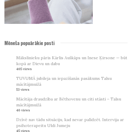
Mēneša popuārākie posti
Mākslinieku pāris Kārlis Auškāps un Inese Ķirsone — būt
kopā ar Dievu un dabu
465 views
TUVUMĀ jubileja un iepazīšanās pasākums Talsu
mācītājmuižā
53 views
Mācītāja draudzība ar Bēthovenu un citi stāsti – Talsu
mācītājmuižā
46 views
Dzīvē nav tādu situāciju, kad nevar palīdzēt. Intervija ar
psihoterapeitu Uldi Jumeju
45 views