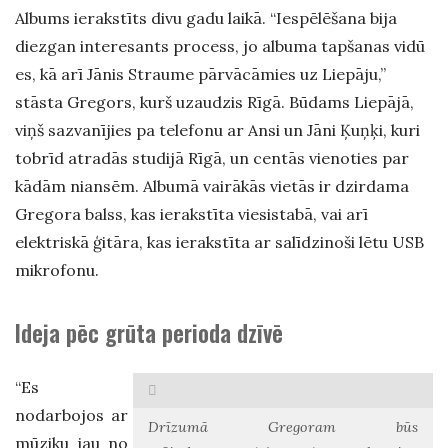
Albums ierakstīts divu gadu laikā. “Iespēlēšana bija
diezgan interesants process, jo albuma tapšanas vidū
es, kā arī Jānis Straume pārvācāmies uz Liepāju,”
stāsta Gregors, kurš uzaudzis Rīgā. Būdams Liepājā,
viņš sazvanījies pa telefonu ar Ansi un Jāni Ķuņķi, kuri
tobrīd atradās studijā Rīgā, un centās vienoties par
kādām niansēm. Albumā vairākās vietās ir dzirdama
Gregora balss, kas ierakstīta viesistabā, vai arī
elektriskā ģitāra, kas ierakstīta ar salīdzinoši lētu USB
mikrofonu.
Ideja pēc grūta perioda dzīvē
“Es
nodarbojos ar
Drīzumā Gregoram būs
mūziku jau no