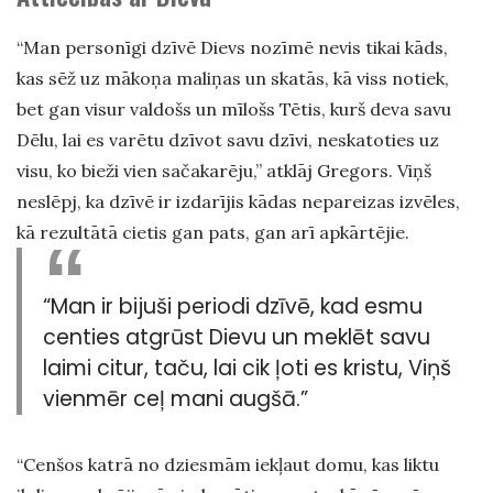
“Man personīgi dzīvē Dievs nozīmē nevis tikai kāds,
kas sēž uz mākoņa maliņas un skatās, kā viss notiek,
bet gan visur valdošs un mīlošs Tētis, kurš deva savu
Dēlu, lai es varētu dzīvot savu dzīvi, neskatoties uz
visu, ko bieži vien sačakarēju,” atklāj Gregors. Viņš
neslēpj, ka dzīvē ir izdarījis kādas nepareizas izvēles,
kā rezultātā cietis gan pats, gan arī apkārtējie.
“Man ir bijuši periodi dzīvē, kad esmu
centies atgrūst Dievu un meklēt savu
laimi citur, taču, lai cik ļoti es kristu, Viņš
vienmēr ceļ mani augšā.”
“Cenšos katrā no dziesmām iekļaut domu, kas liktu