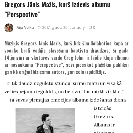
Gregors Jānis Mažis, kurš izdevis albumu
“Perspective”
Aija Volka
2017. gada 25. January
0
Mūziķis Gregors Jānis Mažis, kurš līdz šim lielākoties kopā ar
vecāko brāli vadījis slavēšanu baptistu draudzēs, šī gada
14.janvārī ar skatuves vārdu Greg John ir laidis klajā albumu
ar nosaukumu “Perspective”, sevi piesakot plašākai publikai
gan kā oriģināldziesmu autors, gan solo izpildītājs.
“Ir tik daudz negulētu stundu, sirmu matu un visa kā
vēl iespējamā ieguldīts, un beidzot tas mirklis ir klāt,”
— tā savās pirmajās emocijās albuma
izdošanas dienā
izteicās
Gregors.
Albums ir