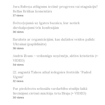
Jura Rubeņa atlūgums iezīmē progresu vai stagnāciju?
Bellas Briškas komentārs
37 views
Svētceļojumā uz Igates baznīcu, kur notiek
dievkalpojumi trīs konfesijām
36 views
Saraksts ar organizācijām, kas dažādos veidos palīdz
Ukrainai (papildināts)
36 views
Andris Zvans – veiksmīgs uzņēmējs, aktīvs kristietis (+
VIDEO)
34 views
22. augustā Talsos atkal iedegsies festivāls “Padod
Uguni”
32 views
Par piedzīvotu seksuālu vardarbību studiju laikā
liecinājusi cietusī mācītāja Arta Skuja (+ VIDEO)
30 views