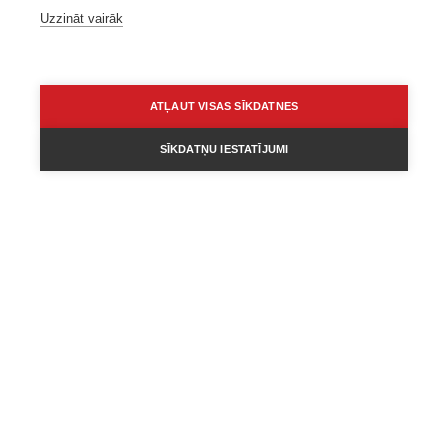
Uzzināt vairāk
ATĻAUT VISAS SĪKDATNES
SĪKDATŅU IESTATĪJUMI