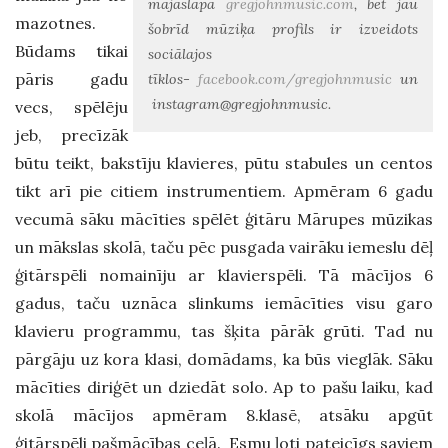
mājaslapa
gregjohnmusic.com
, bet jau
mazotnes.
šobrīd mūziķa profils ir izveidots
Būdams tikai
sociālajos
pāris gadu
tīklos-
facebook.com/gregjohnmusic
un
instagram@gregjohnmusic.
vecs, spēlēju
jeb, precīzāk
būtu teikt, bakstīju klavieres, pūtu stabules un centos
tikt arī pie citiem instrumentiem. Apmēram 6 gadu
vecumā sāku mācīties spēlēt ģitāru Mārupes mūzikas
un mākslas skolā, taču pēc pusgada vairāku iemeslu dēļ
ģitārspēli nomainīju ar klavierspēli. Tā mācījos 6
gadus, taču uznāca slinkums iemācīties visu garo
klavieru programmu, tas šķita pārāk grūti. Tad nu
pārgāju uz kora klasi, domādams, ka būs vieglāk. Sāku
mācīties diriģēt un dziedāt solo. Ap to pašu laiku, kad
skolā mācījos apmēram 8.klasē, atsāku apgūt
ģitārspēli pašmācības ceļā. Esmu ļoti pateicīgs saviem