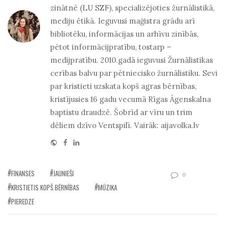
zinātnē (LU SZF), specializējoties žurnālistikā,
mediju ētikā. Ieguvusi maģistra grādu arī
bibliotēku, informācijas un arhīvu zinībās,
pētot informācijpratību, tostarp –
medijpratību. 2010.gadā ieguvusi Žurnālistikas
cerības balvu par pētniecisko žurnālistiku. Sevi
par kristieti uzskata kopš agras bērnības,
kristījusies 16 gadu vecumā Rīgas Āgenskalna
baptistu draudzē. Šobrīd ar vīru un trim
dēliem dzīvo Ventspilī. Vairāk: aijavolka.lv
Website
Facebook
Linkedin
FINANSES
JAUNIEŠI
0
KRISTIETIS KOPŠ BĒRNĪBAS
MŪZIKA
PIEREDZE