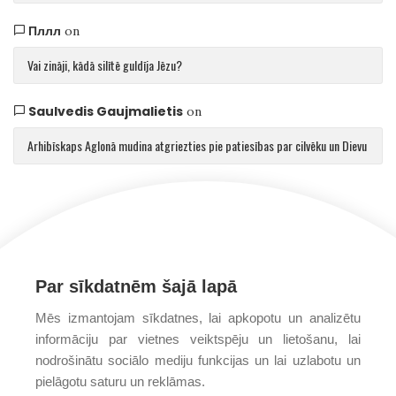
Пллл
on
Vai zināji, kādā silītē guldīja Jēzu?
Saulvedis Gaujmalietis
on
Arhibīskaps Aglonā mudina atgriezties pie patiesības par cilvēku un Dievu
Par sīkdatnēm šajā lapā
Mēs izmantojam sīkdatnes, lai apkopotu un analizētu
informāciju par vietnes veiktspēju un lietošanu, lai
nodrošinātu sociālo mediju funkcijas un lai uzlabotu un
pielāgotu saturu un reklāmas.