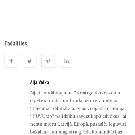
Padalīties
Aija Volka
Aija ir nodibinājuma ''Kristīga dzīvesveida
izpētes fonds'' un fonda uzturētā medija
''Tuvumā'' dibinātāja. Aijas vīzija ir ar medija
''TUVUMĀ'' palīdzību savest kopā cilvēkus, lai
nestu mieru Latvijā, Eiropā, pasaulē. Ieguvusi
bakalaura un maģistra grādu komunikācijas