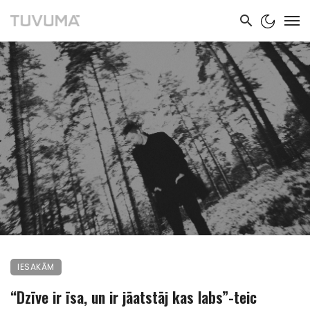
IESAKĀM
“Dzīve ir īsa, un ir jāatstāj kas labs”-teic