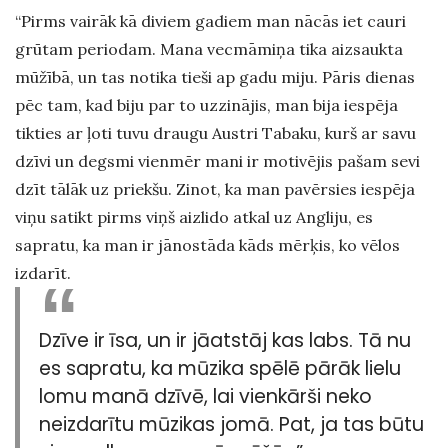
“Pirms vairāk kā diviem gadiem man nācās iet cauri
grūtam periodam. Mana vecmāmiņa tika aizsaukta
mūžībā, un tas notika tieši ap gadu miju. Pāris dienas
pēc tam, kad biju par to uzzinājis, man bija iespēja
tikties ar ļoti tuvu draugu Austri Tabaku, kurš ar savu
dzīvi un degsmi vienmēr mani ir motivējis pašam sevi
dzīt tālāk uz priekšu. Zinot, ka man pavērsies iespēja
viņu satikt pirms viņš aizlido atkal uz Angliju, es
sapratu, ka man ir jānostāda kāds mērķis, ko vēlos
izdarīt.
Dzīve ir īsa, un ir jāatstāj kas labs. Tā nu
es sapratu, ka mūzika spēlē pārāk lielu
lomu manā dzīvē, lai vienkārši neko
neizdarītu mūzikas jomā. Pat, ja tas būtu