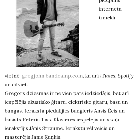
pieejams
interneta
tīmeklī
vietnē
gregjohn.bandcamp.com
, kā arī
iTunes, Spotify
un citviet.
Gregors dziesmas ir ne vien pats iedziedājis, bet arī
iespēlējis akustisko ģitāru, elektrisko ģitāru, basu un
bungas. Ierakstā piedalījies buņģieris Ansis Ēcis un
basists Pēteris Tīss. Klavieres iespēlējis un skaņu
ierakstījis Jānis Straume. Ierakstu vēl veicis un
māsterējis Jānis Ķuņķis.