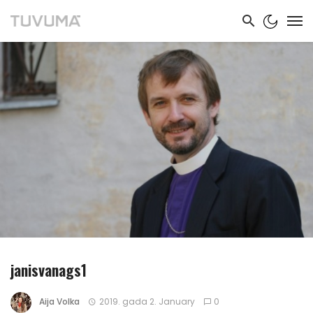
janisvanags1
Aija Volka
2019. gada 2. January
0