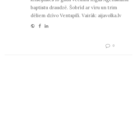
baptistu draudzē. Šobrīd ar vīru un trim
dēliem dzīvo Ventspilī. Vairāk: aijavolka.lv
Website
Facebook
Linkedin
0