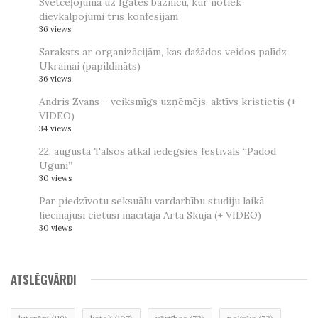
Svētceļojumā uz Igates baznīcu, kur notiek
dievkalpojumi trīs konfesijām
36 views
Saraksts ar organizācijām, kas dažādos veidos palīdz
Ukrainai (papildināts)
36 views
Andris Zvans – veiksmīgs uzņēmējs, aktīvs kristietis (+
VIDEO)
34 views
22. augustā Talsos atkal iedegsies festivāls “Padod
Uguni”
30 views
Par piedzīvotu seksuālu vardarbību studiju laikā
liecinājusi cietusī mācītāja Arta Skuja (+ VIDEO)
30 views
ATSLĒGVĀRDI