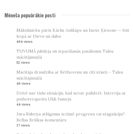
Mēneša popuārākie posti
Mākslinieku pāris Kārlis Auškāps un Inese Ķirsone — būt
kopā ar Dievu un dabu
464 views
TUVUMĀ jubileja un iepazīšanās pasākums Talsu
mācītājmuižā
52 views
Mācītāja draudzība ar Bēthovenu un citi stāsti – Talsu
mācītājmuižā
46 views
Dzīvē nav tādu situāciju, kad nevar palīdzēt. Intervija ar
psihoterapeitu Uldi Jumeju
44 views
Jura Rubeņa atlūgums iezīmē progresu vai stagnāciju?
Bellas Briškas komentārs
37 views