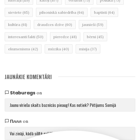
luterāņi
(119)
katoļi
(107)
vērtības
(73)
politika
(73)
sieviete
(65)
pilsoniskā sabiedrība
(64)
baptisti
(64)
kultūra
(61)
draudzes dzīve
(60)
jaunieši
(59)
interesanti fakti
(50)
pieredze
(48)
bērni
(45)
ekumenisms
(42)
mūzika
(40)
misija
(37)
JAUNĀKIE KOMENTĀRI
Staburags
on
Jaunu vīriešu skaits baznīcās pieaug! Kas notiek? Pētījums Somijā
Пллл
on
Vai zināji, kādā silītē guldīja Jēzu?