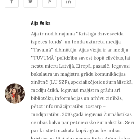
Aija Volka
Aija ir nodibinājuma ''Kristīga dzīvesveida
izpētes fonds'' un fonda uzturētā medija
''Tuvumā'' dibinātāja. Aijas vīzija ir ar medija
''TUVUMĀ'' palīdzību savest kopā cilvēkus, lai
nestu mieru Latvijā, Eiropā, pasaulē. Ieguvusi
bakalaura un maģistra grādu komunikācijas
zinātnē (LU SZF), specializējoties žurnālistikā,
mediju ētikā. Ieguvusi maģistra grādu arī
bibliotēku, informācijas un arhīvu zinībās,
pētot informācijpratību, tostarp –
medijpratību. 2010.gadā ieguvusi Žurnālistikas
cerības balvu par pētniecisko žurnālistiku. Sevi
par kristieti uzskata kopš agras bērnības,
kristījusies 16 gadu vecumā Rīgas Āgenskalna