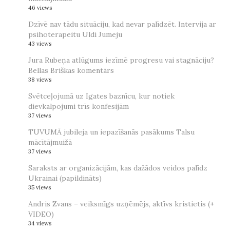
46 views
Dzīvē nav tādu situāciju, kad nevar palīdzēt. Intervija ar
psihoterapeitu Uldi Jumeju
43 views
Jura Rubeņa atlūgums iezīmē progresu vai stagnāciju?
Bellas Briškas komentārs
38 views
Svētceļojumā uz Igates baznīcu, kur notiek
dievkalpojumi trīs konfesijām
37 views
TUVUMĀ jubileja un iepazīšanās pasākums Talsu
mācītājmuižā
37 views
Saraksts ar organizācijām, kas dažādos veidos palīdz
Ukrainai (papildināts)
35 views
Andris Zvans – veiksmīgs uzņēmējs, aktīvs kristietis (+
VIDEO)
34 views