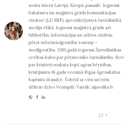
nestu mieru Latvijā, Eiropā, pasaulē. Ieguvusi
bakalaura un maģistra grādu komunikācijas
zinātnē (LU SZF), specializējoties žurnālistikā,
mediju ētikā. Ieguvusi maģistra grādu arī
bibliotēku, informācijas un arhīvu zinībās,
pētot informācijpratību, tostarp –
medijpratību. 2010.gadā ieguvusi Žurnālistikas
cerības balvu par pētniecisko žurnālistiku. Sevi
par kristieti uzskata kopš agras bērnības,
kristījusies 16 gadu vecumā Rīgas Āgenskalna
baptistu draudzē. Šobrīd ar vīru un trim
dēliem dzīvo Ventspilī. Vairāk: aijavolka.lv
Website
Facebook
Linkedin
0