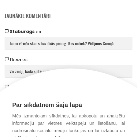
JAUNĀKIE KOMENTĀRI
Staburags
on
Jaunu vīriešu skaits baznīcās pieaug! Kas notiek? Pētījums Somijā
Пллл
on
Vai zināji, kādā silītē guldīja Jēzu?
Saulvedis Gaujmalietis
on
Arhibīskaps Aglonā mudina atgriezties pie patiesības par cilvēku un Dievu
Par sīkdatnēm šajā lapā
Mēs izmantojam sīkdatnes, lai apkopotu un analizētu
informāciju par vietnes veiktspēju un lietošanu, lai
nodrošinātu sociālo mediju funkcijas un lai uzlabotu un