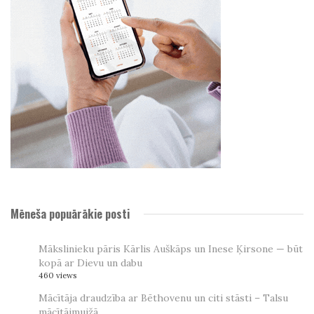
Mēneša popuārākie posti
Mākslinieku pāris Kārlis Auškāps un Inese Ķirsone — būt
kopā ar Dievu un dabu
460 views
Mācītāja draudzība ar Bēthovenu un citi stāsti – Talsu
mācītājmuižā