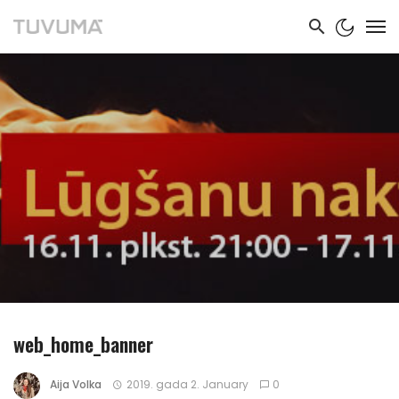
web_home_banner
Aija Volka
2019. gada 2. January
0