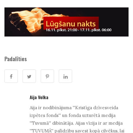
Padalīties
Aija Volka
Aija ir nodibinājuma ''Kristīga dzīvesveida
izpētes fonds'' un fonda uzturētā medija
''Tuvumā'' dibinātāja. Aijas vīzija ir ar medija
''TUVUMĀ'' palīdzību savest kopā cilvēkus, lai