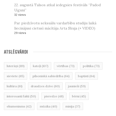
22. augustā Talsos atkal iedegsies festivāls “Padod
Uguni”
32 views
Par piedzīvotu seksuālu vardarbību studiju laikā
liecinājusi cietusī mācītāja Arta Skuja (+ VIDEO)
29 views
ATSLĒGVĀRDI
luterāņi
(119)
katoļi
(107)
vērtības
(73)
politika
(73)
sieviete
(65)
pilsoniskā sabiedrība
(64)
baptisti
(64)
kultūra
(61)
draudzes dzīve
(60)
jaunieši
(59)
interesanti fakti
(50)
pieredze
(48)
bērni
(45)
ekumenisms
(42)
mūzika
(40)
misija
(37)