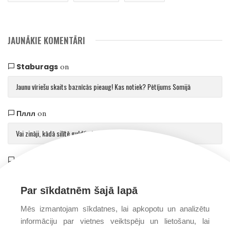
JAUNĀKIE KOMENTĀRI
Staburags
on
Jaunu vīriešu skaits baznīcās pieaug! Kas notiek? Pētījums Somijā
Пллл
on
Vai zināji, kādā silītē guldīja Jēzu?
Saulvedis Gaujmalietis
on
Arhibīskaps Aglonā mudina atgriezties pie patiesības par cilvēku un Dievu
Par sīkdatnēm šajā lapā
Mēs izmantojam sīkdatnes, lai apkopotu un analizētu
informāciju par vietnes veiktspēju un lietošanu, lai