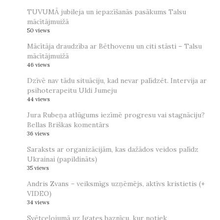
TUVUMĀ jubileja un iepazīšanās pasākums Talsu
mācītājmuižā
50 views
Mācītāja draudzība ar Bēthovenu un citi stāsti – Talsu
mācītājmuižā
46 views
Dzīvē nav tādu situāciju, kad nevar palīdzēt. Intervija ar
psihoterapeitu Uldi Jumeju
44 views
Jura Rubeņa atlūgums iezīmē progresu vai stagnāciju?
Bellas Briškas komentārs
36 views
Saraksts ar organizācijām, kas dažādos veidos palīdz
Ukrainai (papildināts)
35 views
Andris Zvans – veiksmīgs uzņēmējs, aktīvs kristietis (+
VIDEO)
34 views
Svētceļojumā uz Igates baznīcu, kur notiek