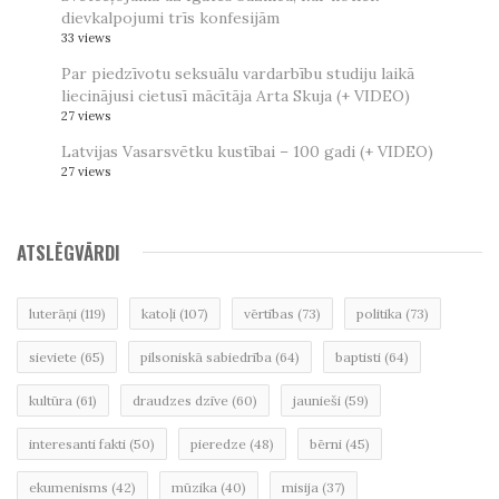
dievkalpojumi trīs konfesijām
33 views
Par piedzīvotu seksuālu vardarbību studiju laikā
liecinājusi cietusī mācītāja Arta Skuja (+ VIDEO)
27 views
Latvijas Vasarsvētku kustībai – 100 gadi (+ VIDEO)
27 views
ATSLĒGVĀRDI
luterāņi
(119)
katoļi
(107)
vērtības
(73)
politika
(73)
sieviete
(65)
pilsoniskā sabiedrība
(64)
baptisti
(64)
kultūra
(61)
draudzes dzīve
(60)
jaunieši
(59)
interesanti fakti
(50)
pieredze
(48)
bērni
(45)
ekumenisms
(42)
mūzika
(40)
misija
(37)