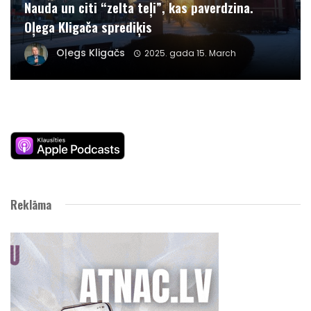
Nauda un citi “zelta teļi”, kas paverdzina.
Oļega Kligača sprediķis
Oļegs Kligačs
2025. gada 15. March
Reklāma