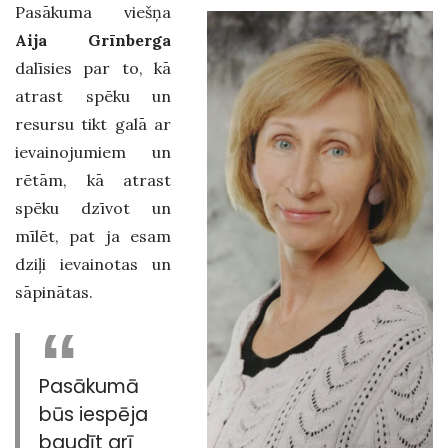
Pasākuma viešņa
Aija Grīnberga
dalīsies par to, kā
atrast spēku un
resursu tikt galā ar
ievainojumiem un
rētām, kā atrast
spēku dzīvot un
mīlēt, pat ja esam
dziļi ievainotas un
sāpinātas.
Pasākumā
būs iespēja
baudīt arī