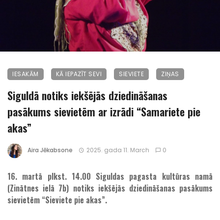
IESAKĀM
KĀ IEPAZĪT SEVI
SIEVIETE
ZIŅAS
Siguldā notiks iekšējās dziedināšanas
pasākums sievietēm ar izrādi “Samariete pie
akas”
Aira Jēkabsone
2025. gada 11. March
0
16. martā plkst. 14.00 Siguldas pagasta kultūras namā
(Zinātnes ielā 7b) notiks iekšējās dziedināšanas pasākums
sievietēm “Sieviete pie akas”.