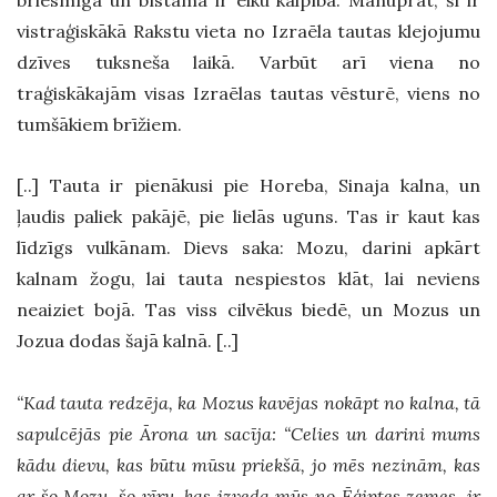
briesmīga un bīstama ir elku kalpība. M
anuprāt, šī ir
vistraģiskākā Rakstu vieta no Izraēla tautas klejojumu
dzīves tuksneša laikā. Varbūt arī viena no
traģiskākajām visas Izraēlas tautas vēsturē, viens no
tumšākiem brīžiem.
[..] Tauta ir pienākusi pie Horeba, Sinaja kalna, un
ļaudis paliek pakājē, pie lielās uguns. Tas ir kaut kas
līdzīgs vulkānam. Dievs saka: Mozu, darini apkārt
kalnam žogu, lai tauta nespiestos klāt, lai neviens
neaiziet bojā. Tas viss cilvēkus biedē, un Mozus un
Jozua dodas šajā kalnā. [..]
“Kad tauta redzēja, ka Mozus kavējas nokāpt no kalna, tā
sapulcējās pie Ārona un sacīja: “Celies un darini mums
kādu dievu, kas būtu mūsu priekšā, jo mēs nezinām, kas
ar šo Mozu, šo vīru, kas izveda mūs no Ēģiptes zemes, ir