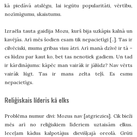
kā piedāvā atslēgu, lai iegūtu popularitāti, vērtību,
nozīmīgumu, skaistumu.
Izraēla tauta gaidīja Mozu, kurš bija uzkāpis kalnā un
kavējās. Arī mēs šodien esam tik nepacietīgi [..]. Tas ir
cilvēciski, mums gribas visu ātri. Arī manā dzīvē ir tā –
es lūdzu par kaut ko, bet tas nenotiek gadiem. Un tad
ir kārdinājums: kāpēc man vairāk ir jālūdz? Nav vērts
vairāk lūgt. Tas ir mans zelta teļš. Es esmu
nepacietīgs.
Reliģiskais līderis kā elks
Problēma numur divi: Mozus nav [atgriezies].
Cik bieži
mēs arī no reliģiskiem līderiem uztaisām elkus.
Ieceļam kādus kalpotājus dievišķajā oreolā. Grūti