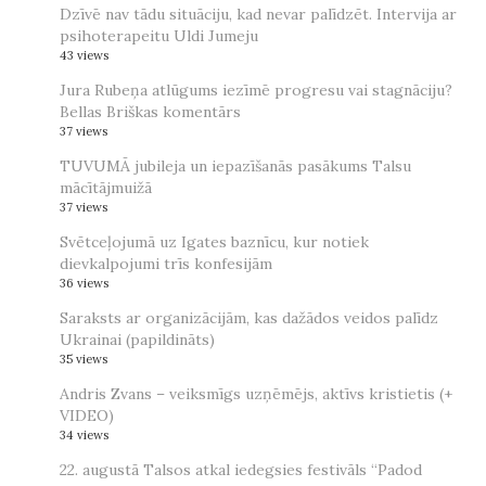
Dzīvē nav tādu situāciju, kad nevar palīdzēt. Intervija ar
psihoterapeitu Uldi Jumeju
43 views
Jura Rubeņa atlūgums iezīmē progresu vai stagnāciju?
Bellas Briškas komentārs
37 views
TUVUMĀ jubileja un iepazīšanās pasākums Talsu
mācītājmuižā
37 views
Svētceļojumā uz Igates baznīcu, kur notiek
dievkalpojumi trīs konfesijām
36 views
Saraksts ar organizācijām, kas dažādos veidos palīdz
Ukrainai (papildināts)
35 views
Andris Zvans – veiksmīgs uzņēmējs, aktīvs kristietis (+
VIDEO)
34 views
22. augustā Talsos atkal iedegsies festivāls “Padod