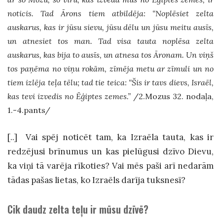
noticis. Tad Ārons tiem atbildēja: “Noplēsiet zelta
auskarus, kas ir jūsu sievu, jūsu dēlu un jūsu meitu ausīs,
un atnesiet tos man. Tad visa tauta noplēsa zelta
auskarus, kas bija to ausīs, un atnesa tos Āronam. Un viņš
tos paņēma no viņu rokām, zīmēja metu ar zīmuli un no
tiem izlēja teļa tēlu; tad tie teica: “Šis ir tavs dievs, Israēl,
kas tevi izvedis no Ēģiptes zemes.”
/2.Mozus 32. nodaļa,
1.-4.pants/
[..] Vai
spēj noticēt tam, ka Izraēla tauta, kas ir
redzējusi brīnumus un kas pielūgusi dzīvo Dievu,
ka viņi tā varēja rīkoties? Vai mēs paši arī nedarām
tādas pašas lietas, ko Izraēls darīja tuksnesī?
Cik daudz zelta teļu ir mūsu dzīvē?