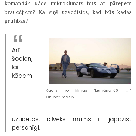
komandā? Kāds mikroklimats būs ar pārējiem
braucējiem? Kā viņš uzvedīsies, kad būs kādas
grūtības?
Arī
šodien,
lai
kādam
Kadrs no filmas ”Lemāna-66 [..]”
Onlinefilmas.lv
uzticētos, cilvēks mums ir jāpazīst
personīgi.