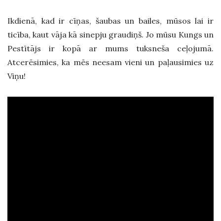
Ikdienā, kad ir cīņas, šaubas un bailes, mūsos lai ir
ticība, kaut vāja kā sinepju graudiņš. Jo mūsu Kungs un
Pestītājs ir kopā ar mums tuksneša ceļojumā.
Atcerēsimies, ka mēs neesam vieni un paļausimies uz
Viņu!