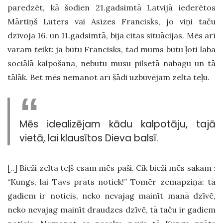
paredzēt, kā šodien 21.gadsimtā Latvijā iederētos
Mārtiņš Luters vai Asīzes Francisks, jo viņi taču
dzīvoja 16. un 11.gadsimtā, bija citas situācijas. Mēs arī
varam teikt: ja būtu Francisks, tad mums būtu ļoti laba
sociālā kalpošana, nebūtu mūsu pilsētā nabagu un tā
tālāk. Bet mēs nemanot arī šādi uzbūvējam zelta teļu.
Mēs idealizējam kādu kalpotāju, tajā
vietā, lai klausītos Dieva balsī.
[..] Bieži zelta teļš esam mēs paši. Cik bieži mēs sakām :
“Kungs, lai Tavs prāts notiek!” Tomēr zemapziņā: tā
gadiem ir noticis, neko nevajag mainīt manā dzīvē,
neko nevajag mainīt draudzes dzīvē, tā taču ir gadiem