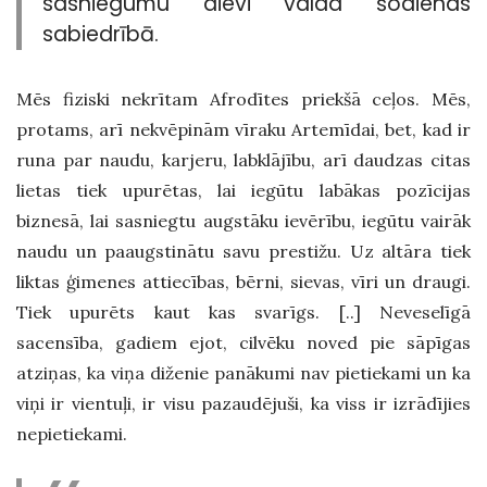
sasniegumu dievi valda šodienas
sabiedrībā.
Mēs fiziski nekrītam Afrodītes priekšā ceļos. Mēs,
protams, arī nekvēpinām vīraku Artemīdai, bet, kad ir
runa par naudu, karjeru, labklājību, arī daudzas citas
lietas tiek upurētas, lai iegūtu labākas pozīcijas
biznesā, lai sasniegtu augstāku ievērību, iegūtu vairāk
naudu un paaugstinātu savu prestižu. Uz altāra tiek
liktas ģimenes attiecības, bērni, sievas, vīri un draugi.
Tiek upurēts kaut kas svarīgs. [..] Neveselīgā
sacensība, gadiem ejot, cilvēku noved pie sāpīgas
atziņas, ka viņa diženie panākumi nav pietiekami un ka
viņi ir vientuļi, ir visu pazaudējuši, ka viss ir izrādījies
nepietiekami.