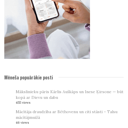
Mēneša popuārākie posti
Mākslinieku pāris Kārlis Auškāps un Inese Ķirsone — būt
kopā ar Dievu un dabu
455 views
Mācītāja draudzība ar Bēthovenu un citi stāsti – Talsu
mācītājmuižā
46 views