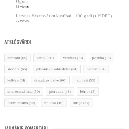
Uguni”
32 views
Latvijas Vasarsvētku kustībai – 100 gadi (+ VIDEO)
27 views
ATSLĒGVĀRDI
luterāņi
(119)
katoļi
(107)
vērtības
(73)
politika
(73)
sieviete
(65)
pilsoniskā sabiedrība
(64)
baptisti
(64)
kultūra
(61)
draudzes dzīve
(60)
jaunieši
(59)
interesanti fakti
(50)
pieredze
(48)
bērni
(45)
ekumenisms
(42)
mūzika
(40)
misija
(37)
JAUNĀKIE KOMENTĀRI