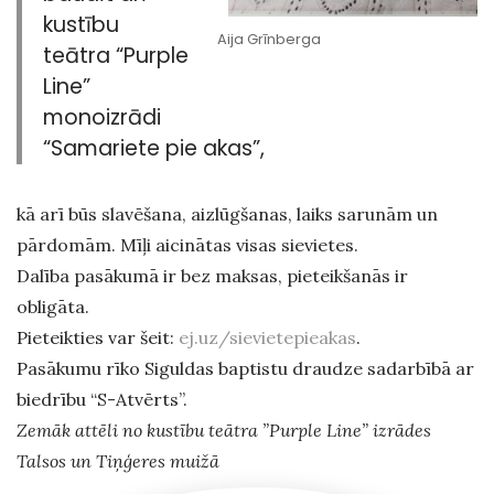
kustību
Aija Grīnberga
teātra “Purple
Line”
monoizrādi
“Samariete pie akas”,
kā arī būs slavēšana, aizlūgšanas, laiks sarunām un
pārdomām. Mīļi aicinātas visas sievietes.
Dalība pasākumā ir bez maksas, pieteikšanās ir
obligāta.
Pieteikties var šeit:
ej.uz/sievietepieakas
.
Pasākumu rīko Siguldas baptistu draudze sadarbībā ar
biedrību “S-Atvērts”.
Zemāk attēli no kustību teātra ”Purple Line” izrādes
Talsos un Tiņģeres muižā