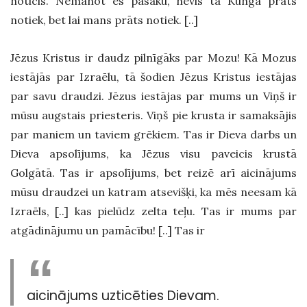
noticis. Nemanot es pasaku, nevis tā Kunga prāts
notiek, bet lai mans prāts notiek. [..]
Jēzus Kristus ir daudz pilnīgāks par Mozu! Kā Mozus
iestājās par Izraēlu, tā šodien Jēzus Kristus iestājas
par savu draudzi. Jēzus iestājas par mums un Viņš ir
mūsu augstais priesteris. Viņš pie krusta ir samaksājis
par maniem un taviem grēkiem. Tas ir Dieva darbs un
Dieva apsolījums, ka Jēzus visu paveicis krustā
Golgātā. Tas ir apsolījums, bet reizē arī aicinājums
mūsu draudzei un katram atsevišķi, ka mēs neesam kā
Izraēls, [..] kas pielūdz zelta teļu. Tas ir mums par
atgādinājumu un pamācību! [..] Tas ir
aicinājums uzticēties Dievam.