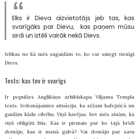
Elks ir Dieva aizvietotājs jeb tas, kas
svarīgāks par Dievu, kas paņem mūsu
sirdi un iztēli vairāk nekā Dievs.
Jebkas no kā mēs sagaidām to, ko var sniegt vienīgi
Dievs.
Tests: kas tev ir svarīgs
Ir populārs Anglikāņu arhibīskapa Viljama Templa
tests. Iedomājamies situāciju, ka sēžam kafejnīcā un
gaidām kādu cilvēku. Viņš kavējas, bet mēs zinām, ka
viņš obligāti būs. Kas ir pirmais par ko tajā brīdī
domāju, kas ir manā galvā? Vai domāju par savu