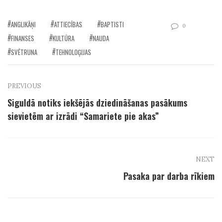
ANGLIKĀŅI
ATTIECĪBAS
BAPTISTI
0
FINANSES
KULTŪRA
NAUDA
SVĒTRUNA
TEHNOLOĢIJAS
PREVIOUS
Siguldā notiks iekšējās dziedināšanas pasākums
sievietēm ar izrādi “Samariete pie akas”
NEXT
Pasaka par darba rīkiem