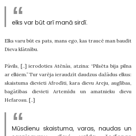
elks var būt arī manā sirdī.
Elks varu būt es pats, mans ego, kas traucē man baudīt
Dieva klātnību.
Pāvils, [..] ierodoties Atēnās, atzina: “Pilsēta bija pilna
ar elkiem.” Tur varēja ieraudzīt daudzus dažādus elkus:
skaistuma dievieti Afrodīti, kara dievu Areju, auglības,
bagātības dievieti Artemīdu un amatnieku dievu
Hefarosu.
[..]
Mūsdienu skaistuma, varas, naudas un