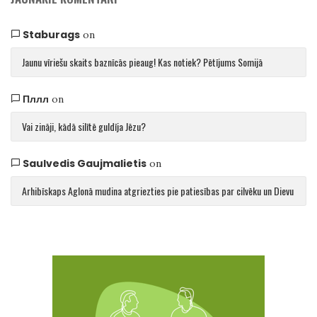
Staburags
on
Jaunu vīriešu skaits baznīcās pieaug! Kas notiek? Pētījums Somijā
Пллл
on
Vai zināji, kādā silītē guldīja Jēzu?
Saulvedis Gaujmalietis
on
Arhibīskaps Aglonā mudina atgriezties pie patiesības par cilvēku un Dievu