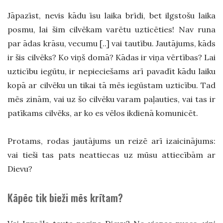
Jāpazīst, nevis kādu īsu laika brīdi, bet ilgstošu laika
posmu, lai šim cilvēkam varētu uzticēties! Nav runa
par ādas krāsu, vecumu [..] vai tautību. Jautājums, kāds
ir šis cilvēks? Ko viņš domā? Kādas ir viņa vērtības? Lai
uzticību iegūtu, ir nepieciešams arī pavadīt kādu laiku
kopā ar cilvēku un tikai tā mēs iegūstam uzticību. Tad
mēs zinām, vai uz šo cilvēku varam paļauties, vai tas ir
patīkams cilvēks, ar ko es vēlos ikdienā komunicēt.
Protams, rodas jautājums un reizē arī izaicinājums:
vai tieši tas pats neattiecas uz mūsu attiecībām ar
Dievu?
Kāpēc tik bieži mēs krītam?