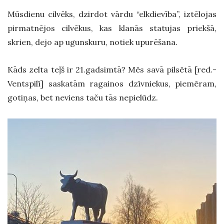
Mūsdienu cilvēks, dzirdot vārdu “elkdievība”, iztēlojas
pirmatnējos cilvēkus, kas klanās statujas priekšā,
skrien, dejo ap ugunskuru, notiek upurēšana.
Kāds zelta teļš ir 21.gadsimtā? Mēs savā pilsētā [red.-
Ventspilī] saskatām ragainos dzīvniekus, piemēram,
gotiņas, bet neviens taču tās nepielūdz.