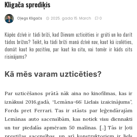
Kligača sprediķis
Oļegs Kligačs
2025. gada 15. March
0
Kāpēc dzīvē ir tādi brīži, kad Dievam uzticēties ir grūti un ko darīt
tādos brīžos? Teikt, ka tādi brīži manā dzīvē nav, kaut kā izolēties,
domāt kaut ko pozitīvu, par kaut ko citu, vai tomēr ir kāds cits
risinājums?
Kā mēs varam uzticēties?
Par uzticēšanos prātā nāk aina no kinofilmas, kas ir
iznākusi 2016.gadā, “Lemāna-66: Lielais izaicinājums”,
Fords pret Ferrari. Tas ir stāsts par leģendārajām
Lemānas auto sacensībām, kas notiek visu diennakti
un tur piedalās apmēram 50 mašīnas. [..] Tās ir ļoti
prestižas sacensības, un arī konstruktoriem ir liels