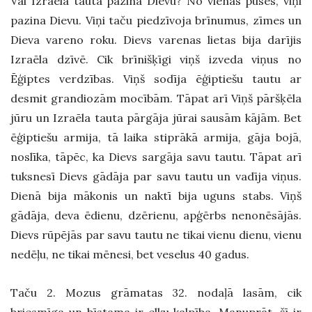
Vai Izraēla tauta pazina Dievu? No vienas puses, viņi
pazina Dievu.
Viņi taču piedzīvoja brīnumus, zīmes un
Dieva vareno roku. Dievs varenas lietas bija darījis
Izraēla dzīvē. Cik brīnišķīgi viņš izveda viņus no
Ēģiptes verdzības. Viņš sodīja ēģiptiešu tautu ar
desmit grandiozām mocībām. Tāpat arī Viņš pāršķēla
jūru un Izraēla tauta pārgāja jūrai sausām kājām. Bet
ēģiptiešu armija, tā laika stiprākā armija, gāja bojā,
noslīka, tāpēc, ka Dievs sargāja savu tautu. Tāpat arī
tuksnesī Dievs gādāja par savu tautu un vadīja viņus.
Dienā bija mākonis un naktī bija uguns stabs. Viņš
gādāja, deva ēdienu, dzērienu, apģērbs nenonēsājās.
Dievs rūpējās par savu tautu ne tikai vienu dienu, vienu
nedēļu, ne tikai mēnesi, bet veselus 40 gadus.
Taču 2. Mozus grāmatas 32. nodaļā lasām, cik