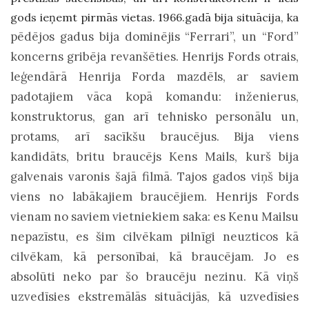
gods ieņemt pirmās vietas. 1966.gadā bija situācija, ka
pēdējos gadus bija dominējis “Ferrari”, un “Ford”
koncerns gribēja revanšēties. Henrijs Fords otrais,
leģendārā Henrija Forda mazdēls, ar saviem
padotajiem vāca kopā komandu: inženierus,
konstruktorus, gan arī tehnisko personālu un,
protams, arī sacīkšu braucējus. Bija viens
kandidāts, britu braucējs Kens Mails, kurš bija
galvenais varonis šajā filmā. Tajos gados viņš bija
viens no labākajiem braucējiem. Henrijs Fords
vienam no saviem vietniekiem saka: es Kenu Mailsu
nepazīstu, es šim cilvēkam pilnīgi neuzticos kā
cilvēkam, kā personībai, kā braucējam. Jo es
absolūti neko par šo braucēju nezinu. Kā viņš
uzvedīsies ekstremālās situācijās, kā uzvedīsies