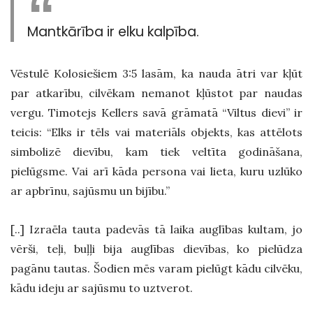
Mantkārība ir elku kalpība.
Vēstulē Kolosiešiem 3:5 lasām, ka nauda ātri var kļūt
par atkarību, cilvēkam nemanot kļūstot par naudas
vergu. Timotejs Kellers savā grāmatā “Viltus dievi” ir
teicis: “Elks ir tēls vai materiāls objekts, kas attēlots
simbolizē dievību, kam tiek veltīta godināšana,
pielūgsme. Vai arī kāda persona vai lieta, kuru uzlūko
ar apbrīnu, sajūsmu un bijību.”
[..] Izraēla tauta padevās tā laika auglības kultam, jo
vērši, teļi, buļļi bija auglības dievības, ko pielūdza
pagānu tautas. Šodien mēs varam pielūgt kādu cilvēku,
kādu ideju ar sajūsmu to uztverot.