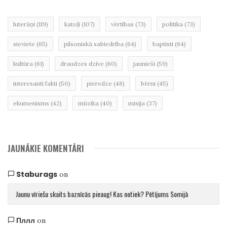
luterāņi
(119)
katoļi
(107)
vērtības
(73)
politika
(73)
sieviete
(65)
pilsoniskā sabiedrība
(64)
baptisti
(64)
kultūra
(61)
draudzes dzīve
(60)
jaunieši
(59)
interesanti fakti
(50)
pieredze
(48)
bērni
(45)
ekumenisms
(42)
mūzika
(40)
misija
(37)
JAUNĀKIE KOMENTĀRI
Staburags
on
Jaunu vīriešu skaits baznīcās pieaug! Kas notiek? Pētījums Somijā
Пллл
on