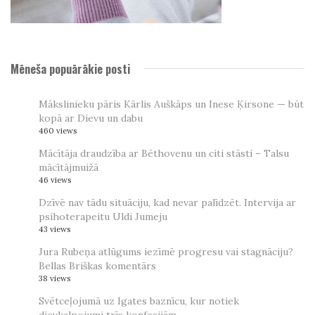
Mēneša popuārākie posti
Mākslinieku pāris Kārlis Auškāps un Inese Ķirsone — būt
kopā ar Dievu un dabu
460 views
Mācītāja draudzība ar Bēthovenu un citi stāsti – Talsu
mācītājmuižā
46 views
Dzīvē nav tādu situāciju, kad nevar palīdzēt. Intervija ar
psihoterapeitu Uldi Jumeju
43 views
Jura Rubeņa atlūgums iezīmē progresu vai stagnāciju?
Bellas Briškas komentārs
38 views
Svētceļojumā uz Igates baznīcu, kur notiek
dievkalpojumi trīs konfesijām