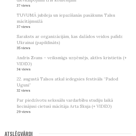
37 views
TUVUMĀ jubileja un iepazīšanās pasākums Talsu
mācītājmuižā
37 views
Saraksts ar organizācijām, kas dažādos veidos palīdz
Ukrainai (papildināts)
35 views
Andris Zvans – veiksmīgs uzņēmējs, aktīvs kristietis (+
VIDEO)
34 views
22. augustā Talsos atkal iedegsies festivāls “Padod
Uguni”
32 views
Par piedzīvotu seksuālu vardarbību studiju laikā
liecinājusi cietusī mācītāja Arta Skuja (+ VIDEO)
29 views
ATSLĒGVĀRDI