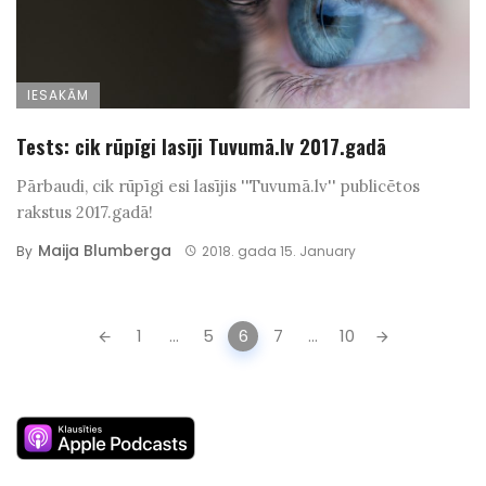
IESAKĀM
Tests: cik rūpīgi lasīji Tuvumā.lv 2017.gadā
Pārbaudi, cik rūpīgi esi lasījis ''Tuvumā.lv'' publicētos
rakstus 2017.gadā!
Maija Blumberga
By
2018. gada 15. January
Posts
1
...
5
6
7
...
10
navigation