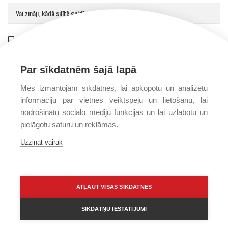
Vai zināji, kādā silītē guldīja Jēzu?
Saulvedis Gaujmalietis
on
Arhibīskaps Aglonā mudina atgriezties pie patiesības par cilvēku un Dievu
Par sīkdatnēm šajā lapā
Mēs izmantojam sīkdatnes, lai apkopotu un analizētu
informāciju par vietnes veiktspēju un lietošanu, lai
nodrošinātu sociālo mediju funkcijas un lai uzlabotu un
pielāgotu saturu un reklāmas.
Uzzināt vairāk
PRIVĀTUMA POLITIKA
PAR MUMS
FONDS
ATĻAUT VISAS SĪKDATNES
SĪKDATŅU IESTATĪJUMI
Visas tiesības © 2016–2026 Kristīga dzīvesveida izpētes fonds