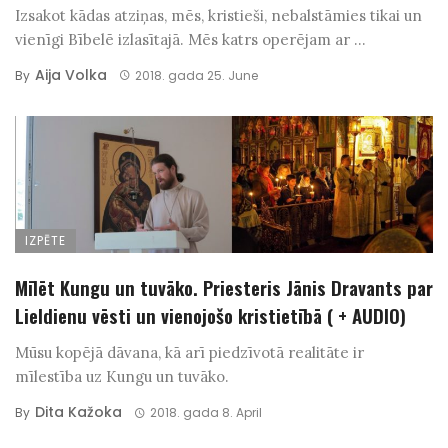
Izsakot kādas atziņas, mēs, kristieši, nebalstāmies tikai un
vienīgi Bībelē izlasītajā. Mēs katrs operējam ar ...
Aija Volka
By
2018. gada 25. June
IZPĒTE
Mīlēt Kungu un tuvāko. Priesteris Jānis Dravants par
Lieldienu vēsti un vienojošo kristietībā ( + AUDIO)
Mūsu kopējā dāvana, kā arī piedzīvotā realitāte ir
mīlestība uz Kungu un tuvāko.
Dita Kažoka
By
2018. gada 8. April