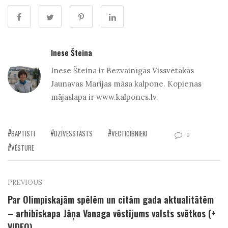
Inese Šteina
Inese Šteina ir Bezvainīgās Vissvētākās
Jaunavas Marijas māsa kalpone. Kopienas
mājaslapa ir www.kalpones.lv.
BAPTISTI
DZĪVESSTĀSTS
VECTICĪBNIEKI
0
VĒSTURE
PREVIOUS
Par Olimpiskajām spēlēm un citām gada aktualitātēm
– arhibīskapa Jāņa Vanaga vēstījums valsts svētkos (+
VIDEO)