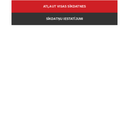
ATĻAUT VISAS SĪKDATNES
SĪKDATŅU IESTATĪJUMI
ATTIECĪBAS
SPORTS