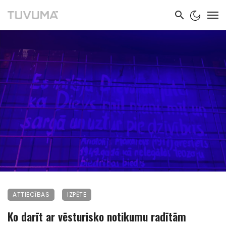
ATTIECĪBAS
IZPĒTE
Ko darīt ar vēsturisko notikumu radītām