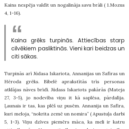
Kains nespēja valdīt un nogalināja savu brāli ( 1.Mozus
4, 1-16).
Kaina grēks turpinās. Attiecības starp
cilvēkiem pasliktinās. Vieni kari beidzas un
citi sākas.
Turpinās arī Jūdasa Iskariota, Annanijas un Safīras un
Hēroda grēks. Bībelē aprakstītās trīs personas
atklājas nāves brīdī. Jūdass Iskariots pakārās (Mateja
27, 3-5), jo nodevība viņu
it kā
saplēsa, pārdalīja.
Ļaunais ir tas, kas plēš uz pusēm. Annanija un Safīra,
kuri meloja, “nokrita zemē un nomira” ( Apustuļa darbi
5, 1-3). Viņu dzīves piemērs māca, ka meli ir katru