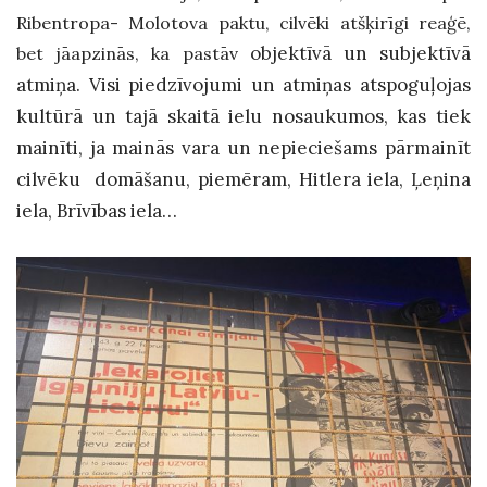
Ribentropa- Molotova paktu, cilvēki atšķirīgi reaģē,
objektīvā un subjektīvā
bet jāapzinās, ka pastāv
atmiņa. Visi piedzīvojumi un atmiņas atspoguļojas
kultūrā un tajā skaitā ielu nosaukumos, kas tiek
mainīti, ja mainās vara un nepieciešams pārmainīt
cilvēku domāšanu, piemēram, Hitlera iela, Ļeņina
iela, Brīvības iela…