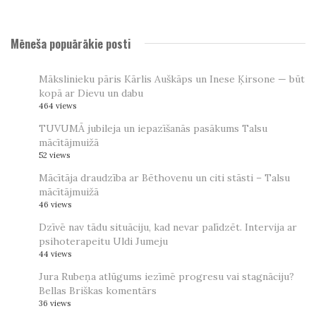
Mēneša popuārākie posti
Mākslinieku pāris Kārlis Auškāps un Inese Ķirsone — būt
kopā ar Dievu un dabu
464 views
TUVUMĀ jubileja un iepazīšanās pasākums Talsu
mācītājmuižā
52 views
Mācītāja draudzība ar Bēthovenu un citi stāsti – Talsu
mācītājmuižā
46 views
Dzīvē nav tādu situāciju, kad nevar palīdzēt. Intervija ar
psihoterapeitu Uldi Jumeju
44 views
Jura Rubeņa atlūgums iezīmē progresu vai stagnāciju?
Bellas Briškas komentārs
36 views