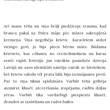
Arī mans tētis un viņa brāļi piedzīvoja
traumu
, kad
brauca pakaļ uz Stūra māju pēc mātes sakropļotā
ķermeņa. Viņa negribēja krievu karavīriem atdot
vienīgo govi, jo bija piecu bērnu māte. Būdama
krieviete, kas cēlusies no vecticībniekiem un kuras
senči vajāti Krievijā, jau vairākās paaudzēs dzīvoja
Latvijā un savu identitāti saistīja vairāk ar latviešiem,
bet krievu valodu vēl prata labi, bija izrunājusies pretī.
Par to viņa tikusi spīdzināta. Varbūt tētis gribēja
aizmirst, klusēt, atcerēšanās, iespējams, radītu dziļas
sēras. Varbūt tika vardarbīgi piespiests klusēt,
draudot ar izsūtīšanu un radot bailes.