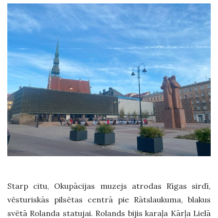
Starp citu, Okupācijas muzejs atrodas Rīgas sirdī,
vēsturiskās pilsētas centrā pie Rātslaukuma, blakus
svētā Rolanda statujai. Rolands bijis karaļa Kārļa Lielā