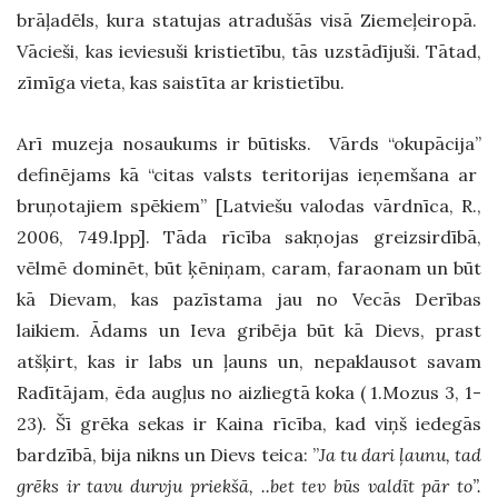
brāļadēls, kura statujas atradušās visā Ziemeļeiropā.
V
ācieši
, kas
ieviesuši kristietību
, tās uzstādījuši. Tātad,
zīmīga vieta
,
kas
saistīta ar kristietību.
Arī muzeja nosaukums ir būtisks. Vārds “okupācija”
definējams kā “citas valsts teritorijas ieņemšana ar
bruņotajiem spēkiem” [Latviešu valodas vārdnīca, R.,
2006, 749.lpp].
Tāda rīcība sakņojas greizsirdībā,
vēlmē
dominēt, būt ķēniņam, caram, faraonam un būt
kā Dievam
, kas
pazīstama jau no Vecās Derības
laikiem. Ādams un Ieva gribēja būt kā Dievs, prast
atšķirt, kas ir labs un ļauns un, nepaklausot savam
Radītājam, ēda augļus no aizliegtā koka ( 1.Mozus 3, 1-
23). Šī grēka sekas ir Kaina rīcība, kad viņš iedegās
bardzībā
, bija nikns un Dievs teica: ”
Ja tu dari ļaunu, tad
grēks ir tavu durvju priekšā, ..bet tev būs valdīt pār to”.