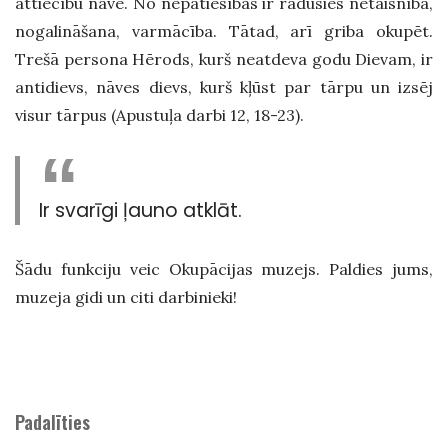
attiecību nāve. No nepatiesības ir radusies netaisnība,
nogalināšana, varmācība. Tātad, arī griba okupēt.
Trešā persona Hērods, kurš neatdeva godu Dievam, ir
antidievs, nāves dievs, kurš kļūst par tārpu un izsēj
visur tārpus (Apustuļa darbi 12, 18-23).
Ir svarīgi ļauno atklāt.
Šādu funkciju veic Okupācijas muzejs. Paldies jums,
muzeja gidi un citi darbinieki!
Padalīties