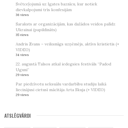
Svētceļojumā uz Igates baznīcu, kur notiek
dievkalpojumi trīs konfesijām
36 views
Saraksts ar organizācijām, kas dažādos veidos palīdz
Ukrainai (papildināts)
35 views
Andris Zvans – veiksmīgs uzņēmējs, aktīvs kristietis (+
VIDEO)
34 views
22. augustā Talsos atkal iedegsies festivāls “Padod
Uguni”
29 views
Par piedzīvotu seksuālu vardarbību studiju laikā
liecinājusi cietusī mācītāja Arta Skuja (+ VIDEO)
29 views
ATSLĒGVĀRDI