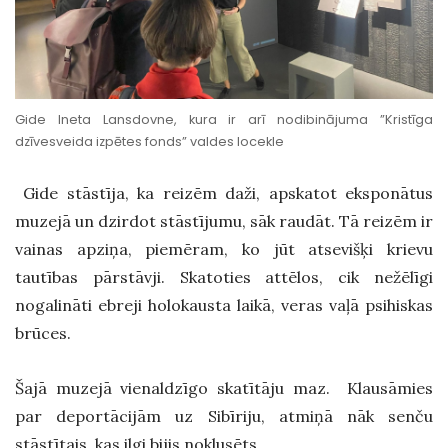
Gide Ineta Lansdovne, kura ir arī nodibinājuma ”Kristīga
dzīvesveida izpētes fonds” valdes locekle
Gide stāstīja, ka reizēm daži, apskatot eksponātus
muzejā un dzirdot stāstījumu, sāk raudāt. Tā reizēm ir
vainas apziņa, piemēram, ko jūt atsevišķi krievu
tautības pārstāvji. Skatoties attēlos, cik nežēlīgi
nogalināti ebreji holokausta laikā, veras vaļā psihiskas
brūces
.
Šajā muzejā vienaldzīgo skatītāju maz. Klausāmies
par deportācijām uz Sibīriju, atmiņā nāk senču
stāstītais, kas ilgi
bijis no
klusēts
.