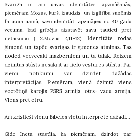
Svarīga ir arī savas identitātes apzināšanās,
piemēram Mozus, kurš, izaudzis un izglītību saņēmis
faraona namā, savu identitāti apzinājies no 40 gadu
vecuma, kad gribējis aizstāvēt savu tautieti pret
Identitāte rodas
netaisnību ( 2.Mozus 2,11-12).
ģimenē un tāpēc svarīgas ir ģimenes atmiņas. Tās
nodod vecvecāki mazbērniem un tā tālāk. Reizēm
dzimtas stāsts nesakrīt ar lielo vēstures stāstu. Par
vienu notikumu var dzirdēt dažādas
interpretācijas. Piemēram, vienā dzimtā viens
vectētiņš karojis PSRS armijā, otrs- vācu armijā.
Viens pret otru.
Arī kristieši vienu Bībeles vietu interpretē dažādi…
Gide Ineta stāstīja, ka piemēram, dzirdot par