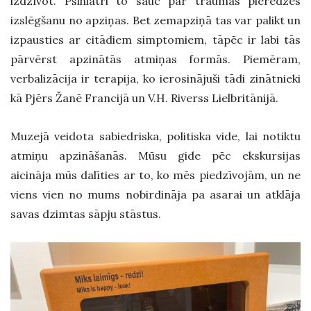
izdzīvot. Psihiatri to sauc par traumas pieredzes
izslēgšanu no apziņas. Bet zemapziņā tas var palikt un
izpausties ar citādiem simptomiem, tāpēc
ir labi tās
pārvērst apzinātās atmiņas formās. Piemēram,
v
erbalizācija ir terapija, ko ierosinājuši tādi zinātnieki
kā Pjērs Žanē Francijā un V.H. Riverss Lielbritānijā.
Muzejā veidota sabiedriska, politiska vide, lai notiktu
atmiņu apzināšanās. Mūsu gide pēc ekskursijas
aicināja mūs dalīties ar to, ko mēs piedzīvojām, un ne
viens vien no mums nobirdināja pa asarai un atklāja
savas dzimtas sāpju stāstus.