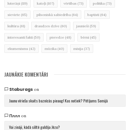
luterāņi
(119)
katoļi
(107)
vērtības
(73)
politika
(73)
sieviete
(65)
pilsoniskā sabiedrība
(64)
baptisti
(64)
kultūra
(61)
draudzes dzīve
(60)
jaunieši
(59)
interesanti fakti
(50)
pieredze
(48)
bērni
(45)
ekumenisms
(42)
mūzika
(40)
misija
(37)
JAUNĀKIE KOMENTĀRI
Staburags
on
Jaunu vīriešu skaits baznīcās pieaug! Kas notiek? Pētījums Somijā
Пллл
on
Vai zināji, kādā silītē guldīja Jēzu?