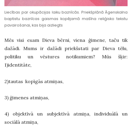
Liecības par okupācijas laiku baznīcās. Priekšplānā Āgenskalna
baptistu baznīcas gaismas kopējamā mašīna reliģisko tekstu
pavairošanai, kas bija aizliegts
Mēs visi esam Dieva bērni, viena ģimene, taču tik
dažādi. Mums ir dažādi priekšstati par Dieva tēlu,
politiku un vēstures notikumiem? Mūs šķir:
1)identitāte,
2)tautas kopīgās atmiņas,
3) ģimenes atmiņas,
4) objektīvā un subjektīvā atmiņa, individuālā un
sociālā atmiņa,