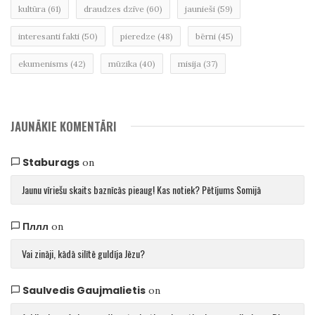
kultūra
(61)
draudzes dzīve
(60)
jaunieši
(59)
interesanti fakti
(50)
pieredze
(48)
bērni
(45)
ekumenisms
(42)
mūzika
(40)
misija
(37)
JAUNĀKIE KOMENTĀRI
Staburags
on
Jaunu vīriešu skaits baznīcās pieaug! Kas notiek? Pētījums Somijā
Пллл
on
Vai zināji, kādā silītē guldīja Jēzu?
Saulvedis Gaujmalietis
on