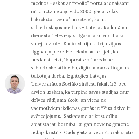
medijos - sākot ar “Apollo” portāla ienākšanu
interneta mediju vidē 2000. gadā, vēlāk
laikrakstā “Diena” un citviet, kā arī
sabiedriskajos medijos - Latvijas Radio Ziņu
dienestā, televīzijās. Ilgāku laiku viņa balsi
varēja dzirdēt Radio Marija Latvija viļņos.
Ilggadēja pieredze teksta autora jeb, kā
moderni teikt, “kopīraitera” arodā, arī
sabiedrisko attiecību, digitālā mārketinga un
tulkotāja darbā. Izglītojies Latvijas
Universitātes Sociālo zinātņu fakultātē, bet
arvien uzskata, ka turpina savas studijas caur
dzīves rūdījuma skolu, un viens no
vadmotīviem ikdienas gaitās ir: “Visa dzīve ir
svētceļojums.” Saskarsme ar kristietību
apjausta jau bērnībā, lai gan neviens ģimenē
nebija kristīts. Gadu gaitā arvien stiprāk izjutis