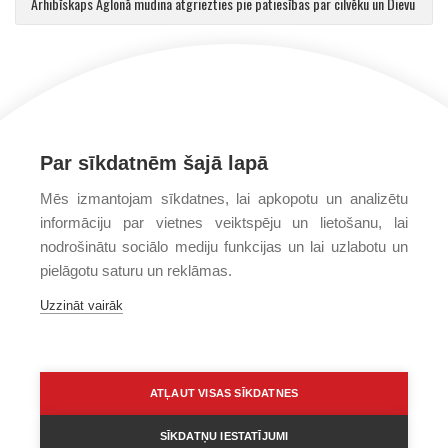
Arhibīskaps Aglonā mudina atgriezties pie patiesības par cilvēku un Dievu
Par sīkdatnēm šajā lapā
Mēs izmantojam sīkdatnes, lai apkopotu un analizētu
informāciju par vietnes veiktspēju un lietošanu, lai
nodrošinātu sociālo mediju funkcijas un lai uzlabotu un
pielāgotu saturu un reklāmas.
Uzzināt vairāk
ATĻAUT VISAS SĪKDATNES
SĪKDATŅU IESTATĪJUMI