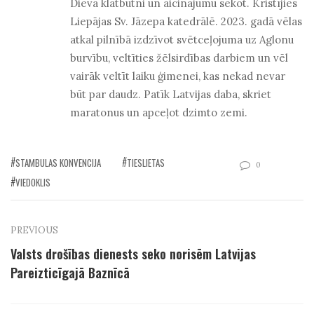
Dieva klātbūtni un aicinājumu sekot. Kristījies
Liepājas Sv. Jāzepa katedrālē. 2023. gadā vēlas
atkal pilnībā izdzīvot svētceļojuma uz Aglonu
burvību, veltīties žēlsirdības darbiem un vēl
vairāk veltīt laiku ģimenei, kas nekad nevar
būt par daudz. Patīk Latvijas daba, skriet
maratonus un apceļot dzimto zemi.
STAMBULAS KONVENCIJA
TIESLIETAS
0
VIEDOKLIS
PREVIOUS
Valsts drošības dienests seko norisēm Latvijas
Pareizticīgajā Baznīcā