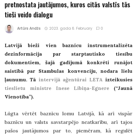
pretnostata jautājumos, kuros citās valstīs tās
tieši veido dialogu
Artūrs Andžs
2023. gada 6. February
0
Latvijā bieži vien baznīcu instrumentalizēta
dezinformācija par starptautisko tiesību
dokumentiem, šajā gadījumā konkrēti runājot
saistībā par Stambulas konvenciju, nodara lielu
ļaunumu. Tā
intervijā aģentūrai LETA
izteikusies
tieslietu ministre Inese Lībiņa-Egnere
(“Jaunā
Vienotība”).
Lūgta vērtēt baznīcu lomu Latvijā, kā arī vispār
baznīcu un valsts savstarpējo neatkarību, arī tajos
pašos jautājumos par to, piemēram, kā regulēt