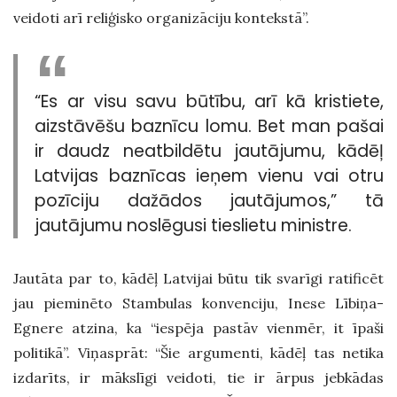
veidoti arī reliģisko organizāciju kontekstā”.
“Es ar visu savu būtību, arī kā kristiete,
aizstāvēšu baznīcu lomu. Bet man pašai
ir daudz neatbildētu jautājumu, kādēļ
Latvijas baznīcas ieņem vienu vai otru
pozīciju dažādos jautājumos,” tā
jautājumu noslēgusi tieslietu ministre.
Jautāta par to, kādēļ Latvijai būtu tik svarīgi ratificēt
jau pieminēto Stambulas konvenciju, Inese Lībiņa-
Egnere atzina, ka “iespēja pastāv vienmēr, it īpaši
politikā”. Viņasprāt: “Šie argumenti, kādēļ tas netika
izdarīts, ir mākslīgi veidoti, tie ir ārpus jebkādas