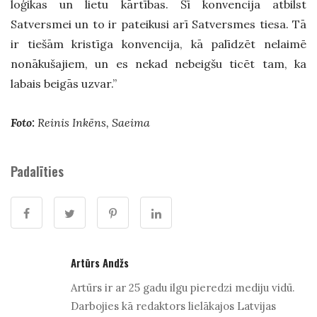
loģikas un lietu kārtības. Šī konvencija atbilst
Satversmei un to ir pateikusi arī Satversmes tiesa. Tā
ir tiešām kristīga konvencija, kā palīdzēt nelaimē
nonākušajiem, un es nekad nebeigšu ticēt tam, ka
labais beigās uzvar.”
Foto:
Reinis Inkēns, Saeima
Padalīties
Artūrs Andžs
Artūrs ir ar 25 gadu ilgu pieredzi mediju vidū.
Darbojies kā redaktors lielākajos Latvijas