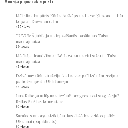
Mēneša popuārākie posti
Mākslinieku pāris Kārlis Auškāps un Inese Ķirsone — būt
kopā ar Dievu un dabu
457 views
TUVUMĀ jubileja un iepazīšanās pasākums Talsu
mācītājmuižā
69 views
Mācītāja draudzība ar Bēthovenu un citi stāsti – Talsu
mācītājmuižā
45 views
Dzīvē nav tādu situāciju, kad nevar palīdzēt. Intervija ar
psihoterapeitu Uldi Jumeju
44 views
Jura Rubeņa atlūgums iezīmē progresu vai stagnāciju?
Bellas Briškas komentārs
36 views
Saraksts ar organizācijām, kas dažādos veidos palīdz
Ukrainai (papildināts)
36 views