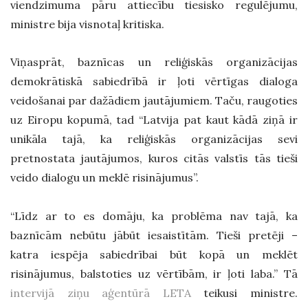
viendzimuma pāru attiecību tiesisko regulējumu,
ministre bija visnotaļ kritiska.
Viņasprāt, baznīcas un reliģiskās organizācijas
demokrātiskā sabiedrībā ir ļoti vērtīgas dialoga
veidošanai par dažādiem jautājumiem. Taču, raugoties
uz Eiropu kopumā, tad “Latvija pat kaut kādā ziņā ir
unikāla tajā, ka reliģiskās organizācijas sevi
pretnostata jautājumos, kuros citās valstīs tās tieši
veido dialogu un meklē risinājumus”.
“Līdz ar to es domāju, ka problēma nav tajā, ka
baznīcām nebūtu jābūt iesaistītām. Tieši pretēji –
katra iespēja sabiedrībai būt kopā un meklēt
risinājumus, balstoties uz vērtībām, ir ļoti laba.” Tā
intervijā ziņu aģentūrā LETA
teikusi ministre.