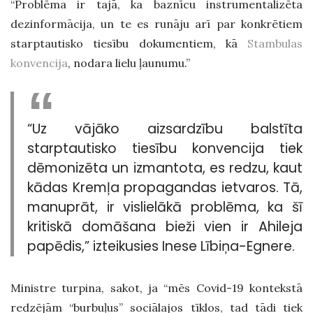
“Problēma ir tajā, ka baznīcu instrumentalizēta
dezinformācija, un te es runāju arī par konkrētiem
starptautisko tiesību dokumentiem, kā
Stambulas
konvencija
, nodara lielu ļaunumu.”
“Uz vājāko aizsardzību balstīta
starptautisko tiesību konvencija tiek
dēmonizēta un izmantota, es redzu, kaut
kādas Kremļa propagandas ietvaros. Tā,
manuprāt, ir vislielākā problēma, ka šī
kritiskā domāšana bieži vien ir Ahileja
papēdis,” izteikusies Inese Lībiņa-Egnere.
Ministre turpina, sakot, ja “mēs Covid-19 kontekstā
redzējām “burbuļus” sociālajos tīklos, tad tādi tiek