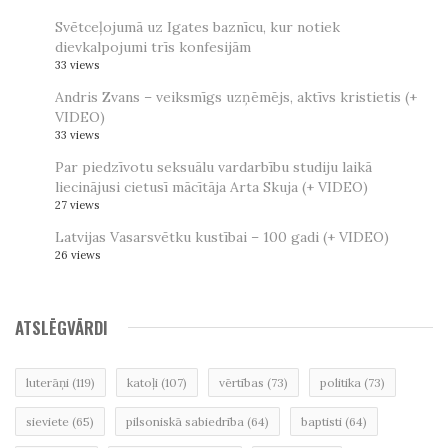
Svētceļojumā uz Igates baznīcu, kur notiek
dievkalpojumi trīs konfesijām
33 views
Andris Zvans – veiksmīgs uzņēmējs, aktīvs kristietis (+
VIDEO)
33 views
Par piedzīvotu seksuālu vardarbību studiju laikā
liecinājusi cietusī mācītāja Arta Skuja (+ VIDEO)
27 views
Latvijas Vasarsvētku kustībai – 100 gadi (+ VIDEO)
26 views
ATSLĒGVĀRDI
luterāņi
(119)
katoļi
(107)
vērtības
(73)
politika
(73)
sieviete
(65)
pilsoniskā sabiedrība
(64)
baptisti
(64)