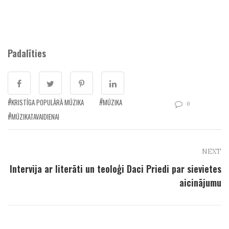
Padalīties
KRISTĪGA POPULĀRĀ MŪZIKA
MŪZIKA
0
MŪZIKATAVAIDIENAI
NEXT
Intervija ar literāti un teoloģi Daci Priedi par sievietes
aicinājumu