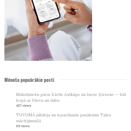
Mēneša popuārākie posti
Mākslinieku pāris Kārlis Auškāps un Inese Ķirsone — būt
kopā ar Dievu un dabu
457 views
TUVUMĀ jubileja un iepazīšanās pasākums Talsu
mācītājmuižā
69 views