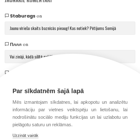
Staburags
on
Jaunu vīriešu skaits baznīcās pieaug! Kas notiek? Pētījums Somijā
Пллл
on
Vai zināji, kādā silītē guldīja Jēzu?
Saulvedis Gaujmalietis
on
Arhibīskaps Aglonā mudina atgriezties pie patiesības par cilvēku un Dievu
Par sīkdatnēm šajā lapā
Mēs izmantojam sīkdatnes, lai apkopotu un analizētu
informāciju par vietnes veiktspēju un lietošanu, lai
nodrošinātu sociālo mediju funkcijas un lai uzlabotu un
pielāgotu saturu un reklāmas.
Uzzināt vairāk