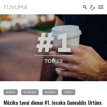
AUDIO
IESAKĀM
MŪZIKA
VIDEO
Mūzika tavai dienai #1. Iesaka Gunvaldis Urtāns