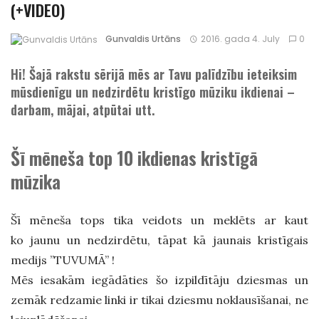
(+VIDEO)
Gunvaldis Urtāns
2016. gada 4. July
0
Hi! Šajā rakstu sērijā mēs ar Tavu palīdzību ieteiksim
mūsdienīgu un nedzirdētu kristīgo mūziku ikdienai –
darbam, mājai, atpūtai utt.
Šī mēneša top 10 ikdienas kristīgā
mūzika
Šī mēneša tops tika veidots un meklēts ar kaut
ko jaunu un nedzirdētu, tāpat kā jaunais kristīgais
medijs ”TUVUMĀ” !
Mēs iesakām iegādāties šo izpildītāju dziesmas un
zemāk redzamie linki ir tikai dziesmu noklausīšanai, ne