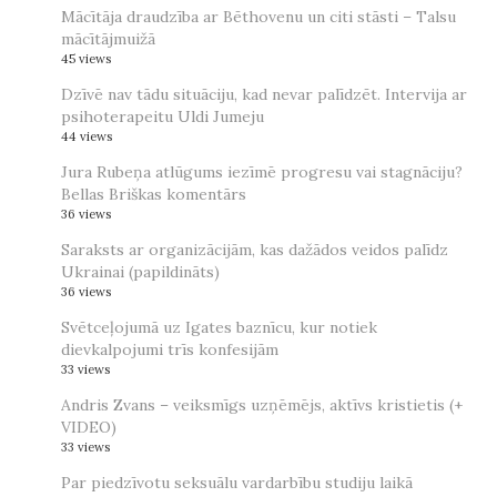
Mācītāja draudzība ar Bēthovenu un citi stāsti – Talsu
mācītājmuižā
45 views
Dzīvē nav tādu situāciju, kad nevar palīdzēt. Intervija ar
psihoterapeitu Uldi Jumeju
44 views
Jura Rubeņa atlūgums iezīmē progresu vai stagnāciju?
Bellas Briškas komentārs
36 views
Saraksts ar organizācijām, kas dažādos veidos palīdz
Ukrainai (papildināts)
36 views
Svētceļojumā uz Igates baznīcu, kur notiek
dievkalpojumi trīs konfesijām
33 views
Andris Zvans – veiksmīgs uzņēmējs, aktīvs kristietis (+
VIDEO)
33 views
Par piedzīvotu seksuālu vardarbību studiju laikā