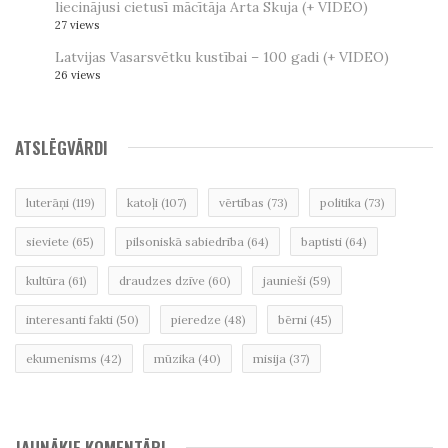
liecinājusi cietusī mācītāja Arta Skuja (+ VIDEO)
27 views
Latvijas Vasarsvētku kustībai – 100 gadi (+ VIDEO)
26 views
ATSLĒGVĀRDI
luterāņi
(119)
katoļi
(107)
vērtības
(73)
politika
(73)
sieviete
(65)
pilsoniskā sabiedrība
(64)
baptisti
(64)
kultūra
(61)
draudzes dzīve
(60)
jaunieši
(59)
interesanti fakti
(50)
pieredze
(48)
bērni
(45)
ekumenisms
(42)
mūzika
(40)
misija
(37)
JAUNĀKIE KOMENTĀRI