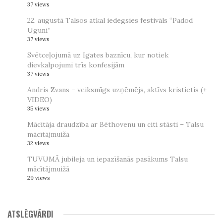
37 views
22. augustā Talsos atkal iedegsies festivāls “Padod
Uguni”
37 views
Svētceļojumā uz Igates baznīcu, kur notiek
dievkalpojumi trīs konfesijām
37 views
Andris Zvans – veiksmīgs uzņēmējs, aktīvs kristietis (+
VIDEO)
35 views
Mācītāja draudzība ar Bēthovenu un citi stāsti – Talsu
mācītājmuižā
32 views
TUVUMĀ jubileja un iepazīšanās pasākums Talsu
mācītājmuižā
29 views
ATSLĒGVĀRDI