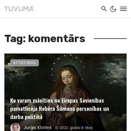
Tag: komentārs
ATTIECĪBAS
Ko varam mācīties no Eiropas Savienības
pamatlicēja Robēra Šūmana personības un
darba politikā
Jurģis Klotiņš
2022. gada 9. May