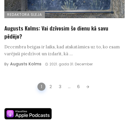
REDAKTORA SLEJA
Augusts Kolms: Vai dzīvosim šo dienu kā savu
pēdējo?
Decembra beigas ir laiks, kad atskatāmies uz to, ko esam
varējuši piedzīvot un izdarīt, kā ...
Augusts Kolms
By
2021. gada 31. December
Posts
1
2
3
...
6
navigation