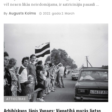
vēl nesen likās neiedomājams, ir satricinājis pasauli ...
Augusts Kolms
By
2022. gada 2. March
ATTIECĪBAS
Arhibīskaps Jānis Vanags: Vienotībā mazās lietas