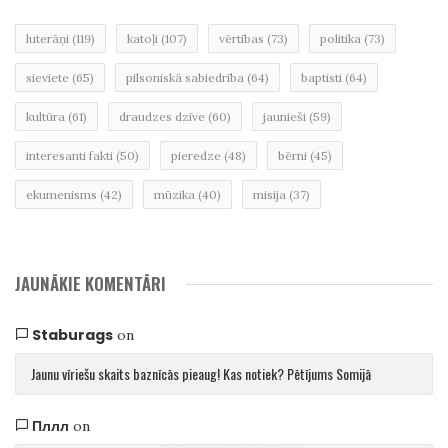
luterāņi
(119)
katoļi
(107)
vērtības
(73)
politika
(73)
sieviete
(65)
pilsoniskā sabiedrība
(64)
baptisti
(64)
kultūra
(61)
draudzes dzīve
(60)
jaunieši
(59)
interesanti fakti
(50)
pieredze
(48)
bērni
(45)
ekumenisms
(42)
mūzika
(40)
misija
(37)
JAUNĀKIE KOMENTĀRI
Staburags
on
Jaunu vīriešu skaits baznīcās pieaug! Kas notiek? Pētījums Somijā
Пллл
on