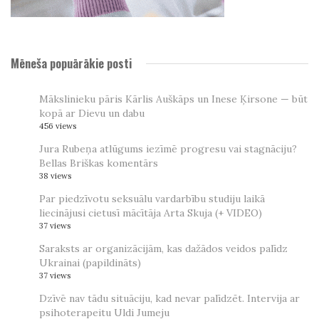
Mēneša popuārākie posti
Mākslinieku pāris Kārlis Auškāps un Inese Ķirsone — būt
kopā ar Dievu un dabu
456 views
Jura Rubeņa atlūgums iezīmē progresu vai stagnāciju?
Bellas Briškas komentārs
38 views
Par piedzīvotu seksuālu vardarbību studiju laikā
liecinājusi cietusī mācītāja Arta Skuja (+ VIDEO)
37 views
Saraksts ar organizācijām, kas dažādos veidos palīdz
Ukrainai (papildināts)
37 views
Dzīvē nav tādu situāciju, kad nevar palīdzēt. Intervija ar
psihoterapeitu Uldi Jumeju