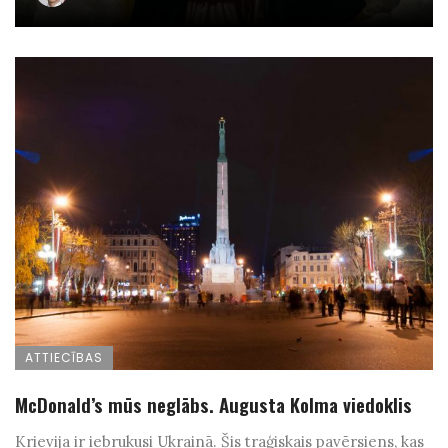
ATTIECĪBAS
McDonald’s mūs neglābs. Augusta Kolma viedoklis
Krievija ir iebrukusi Ukrainā. Šis traģiskais pavērsiens, kas