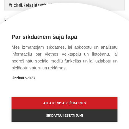
Vai zināji, kādā silītē guldīja Jēzu?
Saulvedis Gaujmalietis
on
Arhibīskaps Aglonā mudina atgriezties pie patiesības par cilvēku un Dievu
Par sīkdatnēm šajā lapā
Mēs izmantojam sīkdatnes, lai apkopotu un analizētu
informāciju par vietnes veiktspēju un lietošanu, lai
nodrošinātu sociālo mediju funkcijas un lai uzlabotu un
pielāgotu saturu un reklāmas.
Uzzināt vairāk
PRIVĀTUMA POLITIKA
PAR MUMS
FONDS
ATĻAUT VISAS SĪKDATNES
SĪKDATŅU IESTATĪJUMI
Visas tiesības © 2016–2026 Kristīga dzīvesveida izpētes fonds