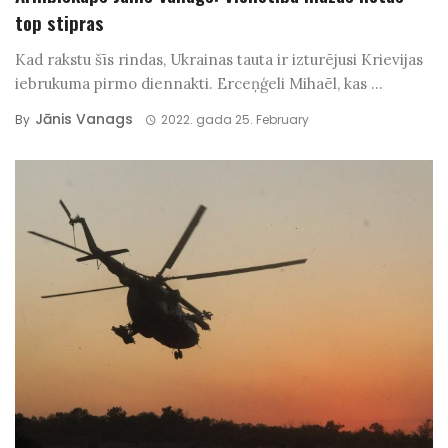
top stipras
Kad rakstu šīs rindas, Ukrainas tauta ir izturējusi Krievijas
iebrukuma pirmo diennakti. Erceņģeli Mihaēl, kas ...
Jānis Vanags
By
2022. gada 25. February