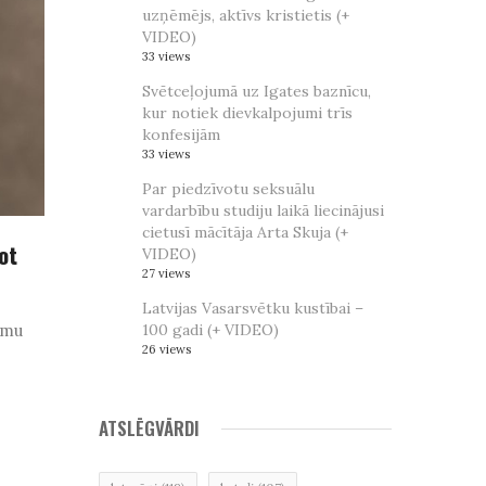
uzņēmējs, aktīvs kristietis (+
VIDEO)
33 views
Svētceļojumā uz Igates baznīcu,
kur notiek dievkalpojumi trīs
konfesijām
33 views
Par piedzīvotu seksuālu
vardarbību studiju laikā liecinājusi
cietusī mācītāja Arta Skuja (+
ot
VIDEO)
27 views
Latvijas Vasarsvētku kustībai –
umu
100 gadi (+ VIDEO)
26 views
ATSLĒGVĀRDI