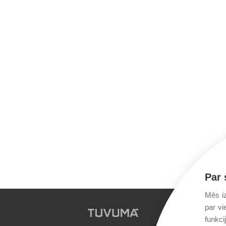
Par 
Mēs iz
par vi
funkci