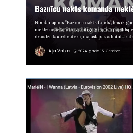
Baznīcu nakts komanda meklē
Nodibinājums ”Baznīcu nakts fonds”, kas ik ga
meklē nelielajai brīvprātīgo grupiņai papildspē
draudžu koordinatoru, mājaslapas administrato
Aija Volka
2024. gada 15. October