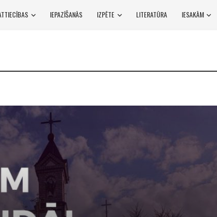
ATTIECĪBAS
IEPAZĪŠANĀS
IZPĒTE
LITERATŪRA
IESAKĀM