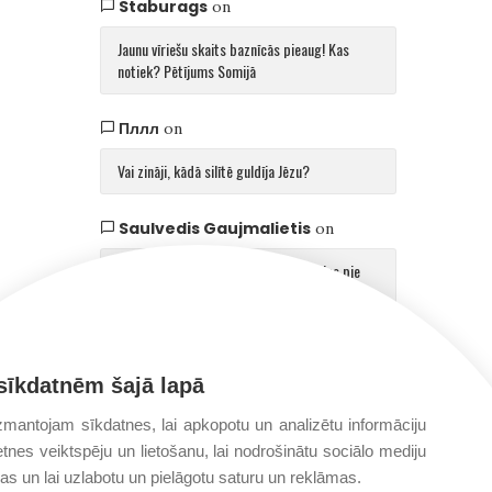
Staburags
on
Jaunu vīriešu skaits baznīcās pieaug! Kas
notiek? Pētījums Somijā
Пллл
on
Vai zināji, kādā silītē guldīja Jēzu?
Saulvedis Gaujmalietis
on
Arhibīskaps Aglonā mudina atgriezties pie
patiesības par cilvēku un Dievu
sīkdatnēm šajā lapā
mantojam sīkdatnes, lai apkopotu un analizētu informāciju
etnes veiktspēju un lietošanu, lai nodrošinātu sociālo mediju
jas un lai uzlabotu un pielāgotu saturu un reklāmas.