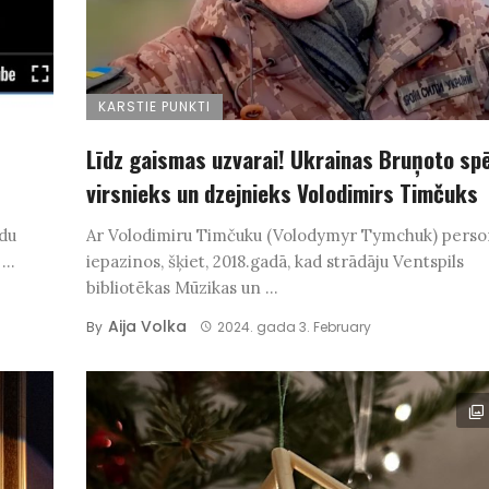
KARSTIE PUNKTI
Līdz gaismas uzvarai! Ukrainas Bruņoto sp
virsnieks un dzejnieks Volodimirs Timčuks
adu
Ar Volodimiru Timčuku (Volodymyr Tymchuk) perso
...
iepazinos, šķiet, 2018.gadā, kad strādāju Ventspils
bibliotēkas Mūzikas un ...
Aija Volka
By
2024. gada 3. February