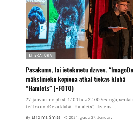
LITERATŪRA
Pasākums, lai ietekmētu dzīves. “ImagoDe
mākslinieku kopiena atkal tiekas klubā
“Hamlets” (+FOTO)
27. janvārī no plkst. 17.00 līdz 22.00 Vecrīgā, senlai
teātra un džeza klubā ”Hamlets”, ikviens ...
Efraims Šmits
By
2024. gada 27. January