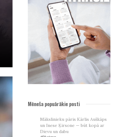
Mēneša popuārākie posti
Mākslinieku pāris Kārlis Auškāps
un Inese Ķirsone — būt kopā ar
Dievu un dabu