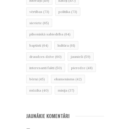
luterāņi
(119)
katoļi
(107)
vērtības
(73)
politika
(73)
sieviete
(65)
pilsoniskā sabiedrība
(64)
baptisti
(64)
kultūra
(61)
draudzes dzīve
(60)
jaunieši
(59)
interesanti fakti
(50)
pieredze
(48)
bērni
(45)
ekumenisms
(42)
mūzika
(40)
misija
(37)
JAUNĀKIE KOMENTĀRI