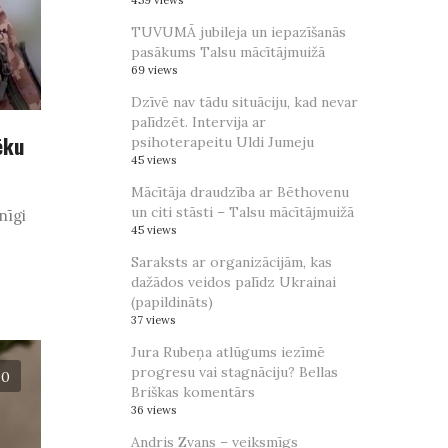
459 views
TUVUMĀ jubileja un iepazīšanās
pasākums Talsu mācītājmuižā
69 views
Dzīvē nav tādu situāciju, kad nevar
palīdzēt. Intervija ar
ēku
psihoterapeitu Uldi Jumeju
45 views
Mācītāja draudzība ar Bēthovenu
un citi stāsti – Talsu mācītājmuižā
nīgi
45 views
Saraksts ar organizācijām, kas
dažādos veidos palīdz Ukrainai
(papildināts)
37 views
Jura Rubeņa atlūgums iezīmē
progresu vai stagnāciju? Bellas
0
Briškas komentārs
36 views
Andris Zvans – veiksmīgs