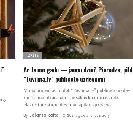
IZPĒTE
i”
Ar Jauno gadu — jaunu dzīvi! Pieredze, pild
“Tuvumā.lv” publicēto uzdevumu
Mana pieredze, pildot “Tuvumā.lv” publicēto uzdev
radošuma atraisīšanai, iesākās kā interesants
cīgā
eksperiments, uzdevuma izpildes process ...
Jolanta Raita
By
2024. gada 13. January