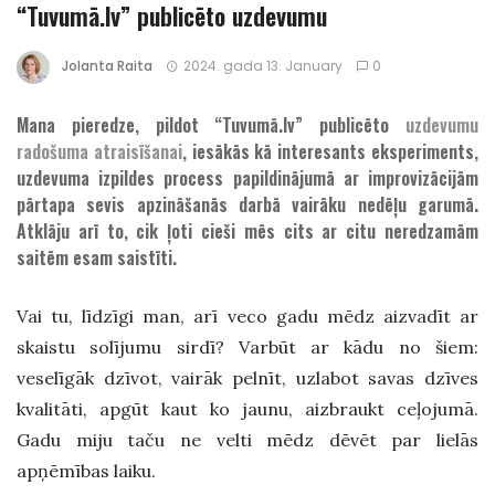
“Tuvumā.lv” publicēto uzdevumu
Jolanta Raita
2024. gada 13. January
0
Mana pieredze, pildot “Tuvumā.lv” publicēto
uzdevumu
radošuma atraisīšanai
, iesākās kā interesants eksperiments,
uzdevuma izpildes process papildinājumā ar improvizācijām
pārtapa sevis apzināšanās darbā vairāku nedēļu garumā.
Atklāju arī to, cik ļoti cieši mēs cits ar citu neredzamām
saitēm esam saistīti.
Vai tu, līdzīgi man, arī veco gadu mēdz aizvadīt ar
skaistu solījumu sirdī? Varbūt ar kādu no šiem:
veselīgāk dzīvot, vairāk pelnīt, uzlabot savas dzīves
kvalitāti, apgūt kaut ko jaunu, aizbraukt ceļojumā.
Gadu miju taču ne velti mēdz dēvēt par lielās
apņēmības laiku.