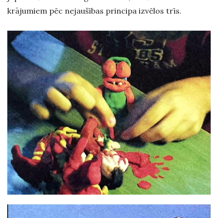
krājumiem pēc nejaušības principa izvēlos trīs.