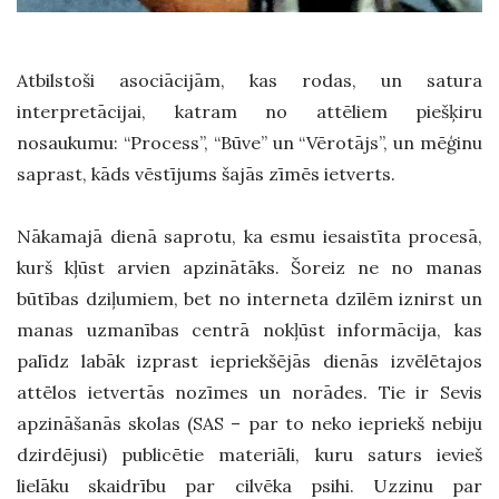
Atbilstoši asociācijām, kas rodas, un satura
interpretācijai, katram no attēliem piešķiru
nosaukumu: “Process”, “Būve” un “Vērotājs”, un mēģinu
saprast, kāds vēstījums šajās zīmēs ietverts.
Nākamajā dienā saprotu, ka esmu iesaistīta procesā,
kurš kļūst arvien apzinātāks. Šoreiz ne no manas
būtības dziļumiem, bet no interneta dzīlēm iznirst un
manas uzmanības centrā nokļūst informācija, kas
palīdz labāk izprast iepriekšējās dienās izvēlētajos
attēlos ietvertās nozīmes un norādes. Tie ir Sevis
apzināšanās skolas (SAS – par to neko iepriekš nebiju
dzirdējusi) publicētie materiāli, kuru saturs ievieš
lielāku skaidrību par cilvēka psihi. Uzzinu par