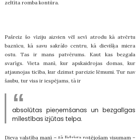
zeltīta romba kontūra.
Pašreiz šo vīziju aizvien vēl sevī atrodu kā atvērtu
baznīcu, kā savu sakrālo centru, kā dievišķa miera
ostu. Tas ir mans patvērums. Kaut kas bezgala
svarīgs. Vieta manī, kur apskaidrojas domas, kur
atjaunojas ticība, kur dzimst pareizie lēmumi. Tur nav
šaubu, tur viss ir iespējams, tā ir
absolūtas pieņemšanas un bezgalīgas
mīlestības izjūtas telpa.
Dieva valstība manī – tā līdzīga rotējošam visumam –