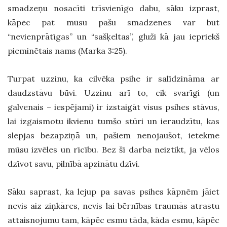
smadzeņu nosacīti trīsvienīgo dabu, sāku izprast,
kāpēc pat mūsu pašu smadzenes var būt
“nevienprātīgas” un “sašķeltas”, gluži kā jau iepriekš
pieminētais nams (Marka 3:25).
Turpat uzzinu, ka cilvēka psihe ir salīdzināma ar
daudzstāvu būvi. Uzzinu arī to, cik svarīgi (un
galvenais – iespējami) ir izstaigāt visus psihes stāvus,
lai izgaismotu ikvienu tumšo stūri un ieraudzītu, kas
slēpjas bezapziņā un, pašiem nenojaušot, ietekmē
mūsu izvēles un rīcību. Bez šī darba neiztikt, ja vēlos
dzīvot savu, pilnībā apzinātu dzīvi.
Sāku saprast, ka lejup pa savas psihes kāpnēm jāiet
nevis aiz ziņkāres, nevis lai bērnības traumās atrastu
attaisnojumu tam, kāpēc esmu tāda, kāda esmu, kāpēc