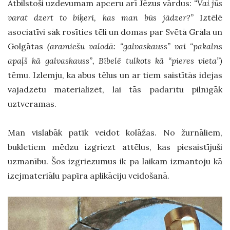
Atbilstoši uzdevumam apceru arī Jēzus vārdus:
“Vai jūs
varat dzert to biķeri, kas man būs jādzer?”
Iztēlē
asociatīvi sāk rosīties tēli un domas par Svētā Grāla un
Golgātas
(aramiešu valodā: “galvaskauss” vai “pakalns
apaļš kā galvaskauss”, Bībelē tulkots kā “pieres vieta”)
tēmu. Izlemju, ka abus tēlus un ar tiem saistītās idejas
vajadzētu materializēt, lai tās padarītu pilnīgāk
uztveramas.
Man vislabāk patīk veidot kolāžas. No žurnāliem,
bukletiem mēdzu izgriezt attēlus, kas piesaistījuši
uzmanību. Šos izgriezumus ik pa laikam izmantoju kā
izejmateriālu papīra aplikāciju veidošanā.