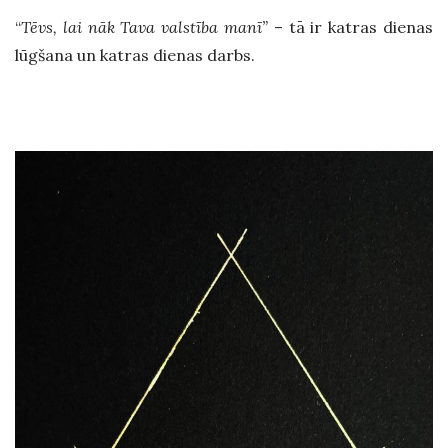
“
Tēvs, lai nāk Tava valstība manī”
– tā ir katras dienas
lūgšana un katras dienas darbs.