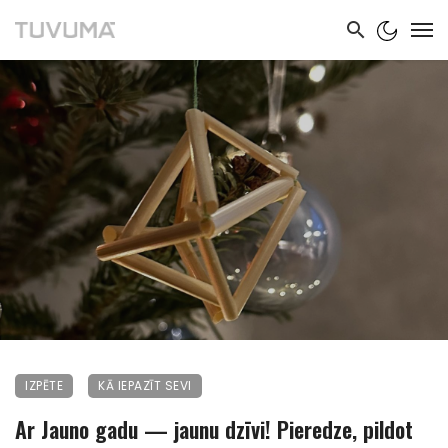
IZPĒTE
KĀ IEPAZĪT SEVI
Ar Jauno gadu — jaunu dzīvi! Pieredze, pildot