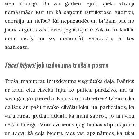
vien atkarīgi. Un vai, gadiem ejot, spēks strauji
nemazinās? Kur un kā saņemt iztrūkstošo gudrību,
enerģiju un ticību? Kā nepazaudēt un brīžam pat no
jauna atgūt savas dzīves jēgas izjūtu? Rakstu to, kādi ir
mani mērķi un ko, manuprāt, vajadzētu, lai tos
sasniegtu.
Pacel biķeri!
jeb uzdevuma trešais posms
Trešā, manuprāt, ir uzdevuma visgrūtākā daļa. Dalīties
ar kādu citu cilvēku tajā, ko patiesi pārdzīvo, arī ar
savu garīgo pieredzi. Kam varu uzticēties? Izlemju, ka
dalīšos ar pašu tuvāko cilvēku loku, un pārliecinos, ka
varu runāt godīgi, atklāti, ka mani saprot, jo arī viņu
ceļš ir līdzīgs. Mums visiem vajag ticības stiprinājumu
un Dievu kā ceļa biedru. Mēs visi apzināmies, ka tikai