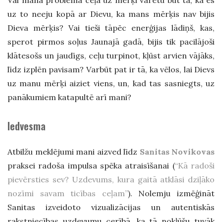
uz to neeju kopā ar Dievu, ka mans mērķis nav bijis
Dieva mērķis? Vai tieši tāpēc enerģijas lādiņš, kas,
sperot pirmos soļus Jaunajā gadā, bijis tik pacilājoši
klātesošs un jaudīgs, ceļu turpinot, kļūst arvien vājāks,
līdz izplēn pavisam? Varbūt pat ir tā, ka vēlos, lai Dievs
uz manu mērķi aiziet viens, un, kad tas sasniegts, uz
panākumiem katapultē arī mani?
Iedvesma
Atbilžu meklējumi mani aizved līdz
Sanitas Novikovas
praksei radoša impulsa spēka atraisīšanai (
“Kā radoši
pievērsties sev? Uzdevums, kura gaitā atklāsi dziļāko
nozīmi savam ticības ceļam”
). Nolemju izmēģināt
Sanitas izveidoto vizualizācijas un autentiskās
rakstniecības uzdevumu cerībā, ka tā nokļūšu tuvāk