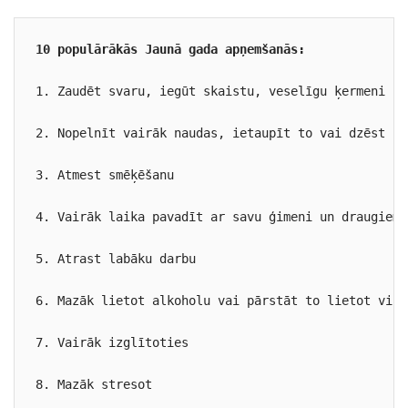
10 populārākās Jaunā gada apņemšanās:
1. Zaudēt svaru, iegūt skaistu, veselīgu ķermeni

2. Nopelnīt vairāk naudas, ietaupīt to vai dzēst par
3. Atmest smēķēšanu

4. Vairāk laika pavadīt ar savu ģimeni un draugiem

5. Atrast labāku darbu

6. Mazāk lietot alkoholu vai pārstāt to lietot vispā
7. Vairāk izglītoties

8. Mazāk stresot
