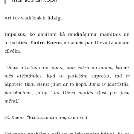
Arī tev visdrīzāk ir līdzīgi.
Impulsus, ko sajūtam kā mudinājumu mainīties un
attīstīties,
Endrū Koens
nosaucis par Dieva izpausmi
cilvēkā.
“Dievs attīstās caur jums, caur katru no mums, kamēr
mēs attīstāmies. Kad to patiešām saprotat, tad ir
jāpaveic tikai viens: jāiet ar to kopā. Jums ir jāattīstās,
jāevolucionē, jātop. Tad Dieva mērķis kļūst par jūsu
mērķi.”
(E. Koens, “Evolucionārā apgaismība”.)
Vai mana problēma ceļā uz mērķi varētu būt tā, ka es