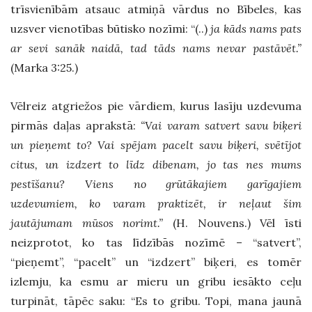
trīsvienībām atsauc atmiņā vārdus no Bībeles, kas
uzsver vienotības būtisko nozīmi: “(..)
ja kāds nams pats
ar sevi sanāk naidā, tad tāds nams nevar pastāvēt.”
(Marka 3:25.)
Vēlreiz atgriežos pie vārdiem, kurus lasīju uzdevuma
pirmās daļas aprakstā:
“Vai varam satvert savu biķeri
un pieņemt to? Vai spējam pacelt savu biķeri, svētījot
citus, un izdzert to līdz dibenam, jo tas nes mums
pestīšanu? Viens no grūtākajiem garīgajiem
uzdevumiem, ko varam praktizēt, ir neļaut šim
jautājumam mūsos norimt.”
(H. Nouvens.) Vēl īsti
neizprotot, ko tas līdzībās nozīmē – “satvert”,
“pieņemt”, “pacelt” un “izdzert” biķeri, es tomēr
izlemju, ka esmu ar mieru un gribu iesākto ceļu
turpināt, tāpēc saku: “Es to gribu. Topi, mana jaunā