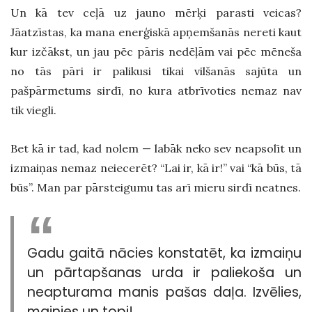
Un kā tev ceļā uz jauno mērķi parasti veicas?
Jāatzīstas, ka mana enerģiskā apņemšanās nereti kaut
kur izčākst, un jau pēc pāris nedēļām vai pēc mēneša
no tās pāri ir palikusi tikai vilšanās sajūta un
pašpārmetums sirdī, no kura atbrīvoties nemaz nav
tik viegli.
Bet kā ir tad, kad nolem — labāk neko sev neapsolīt un
izmaiņas nemaz neiecerēt? “Lai ir, kā ir!” vai “kā būs, tā
būs”. Man par pārsteigumu tas arī mieru sirdī neatnes.
Gadu gaitā nācies konstatēt, ka izmaiņu
un pārtapšanas urda ir paliekoša un
neapturama manis pašas daļa. Izvēlies,
mainies un topi!