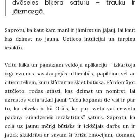
dvēseles biķera saturu – trauku ir
jāizmazgā.
Saprotu, ka kaut kam manī ir jāmirst un jāļauj, lai kaut
kas dzimst no jauna. Uzticos intuīcijai un turpinu
iesākto.
Veltu laiku un pamazām veidoju aplikāciju – izkārtoju
izgriezumus savstarpējās attiecībās, papildinu vēl ar
citiem tēliem, kuru klātbūtne šķiet būtiska. Pārdomājot
attēloto, rodas stāsti, kas dzimst un nomirst, lai
uzrastos vietā atkal jauni. Taču kopumā tie visi ir par
to, ka cilvēks ir kā Grāls, ko par svētu vai nesvētu
padara “smadzenēs ierakstītais” saturs. Saprotu, ka
ceļā uz jaunu mērķi būtisks ir iekšējais darbs un ir
jātiek skaidrībā ar savām šī brīža emocijām, domām,