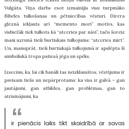
Vulgāta. Viņa darbs esot izmainījis visu turpmāko
Bībeles tulkošanas un pētniecības vēsturi. Dīrera
gleznā iekļauts arī “memento mori” motīvs, kas
visbiežāk tiek tulkots kā “atceries par nāvi”, taču šoreiz
mani uzrunā tieši burtiskais tulkojums: “atceries mirt”.
Un, manuprāt, tieši burtiskajā tulkojumā ir apslēpta šī
simboliskā tropa patiesā jēga un spēks.
Izsecinu, ka, lai cik banāli tas neizklausītos, vēstījums ir
pavisam tiešs un nepārprotams: ka viss ir galvā – gan
jautājumi, gan atbildes, gan problēmas, gan to
atrisinājumi, ka
ir pienācis laiks tikt skaidrībā ar savas