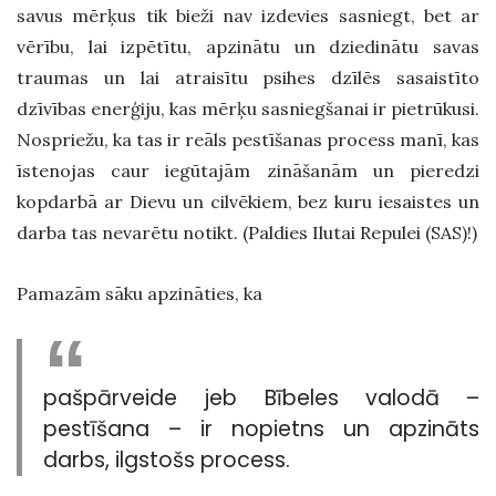
savus mērķus tik bieži nav izdevies sasniegt, bet ar
vērību, lai izpētītu, apzinātu un dziedinātu savas
traumas un lai atraisītu psihes dzīlēs sasaistīto
dzīvības enerģiju, kas mērķu sasniegšanai ir pietrūkusi.
Nospriežu, ka tas ir reāls pestīšanas process manī, kas
īstenojas caur iegūtajām zināšanām un pieredzi
kopdarbā ar Dievu un cilvēkiem, bez kuru iesaistes un
darba tas nevarētu notikt. (Paldies Ilutai Repulei (SAS)!)
Pamazām sāku apzināties, ka
pašpārveide jeb Bībeles valodā –
pestīšana – ir nopietns un apzināts
darbs, ilgstošs process.