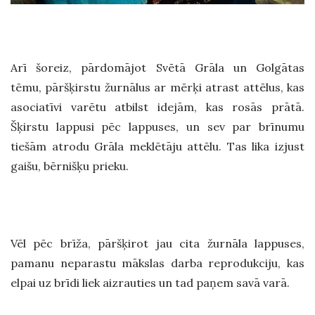
Arī šoreiz, pārdomājot Svētā Grāla un Golgātas
tēmu, pāršķirstu žurnālus ar mērķi atrast attēlus, kas
asociatīvi varētu atbilst idejām, kas rosās prātā.
Šķirstu lappusi pēc lappuses, un sev par brīnumu
tiešām atrodu Grāla meklētāju attēlu. Tas lika izjust
gaišu, bērnišķu prieku.
Vēl pēc brīža, pāršķirot jau cita žurnāla lappuses,
pamanu neparastu mākslas darba reprodukciju, kas
elpai uz brīdi liek aizrauties un tad paņem savā varā.