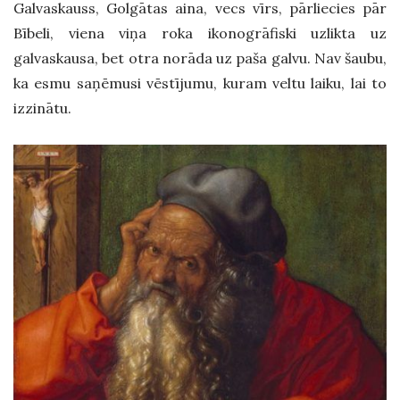
Galvaskauss, Golgātas aina, vecs vīrs, pārliecies pār
Bībeli, viena viņa roka ikonogrāfiski uzlikta uz
galvaskausa, bet otra norāda uz paša galvu. Nav šaubu,
ka esmu saņēmusi vēstījumu, kuram veltu laiku, lai to
izzinātu.