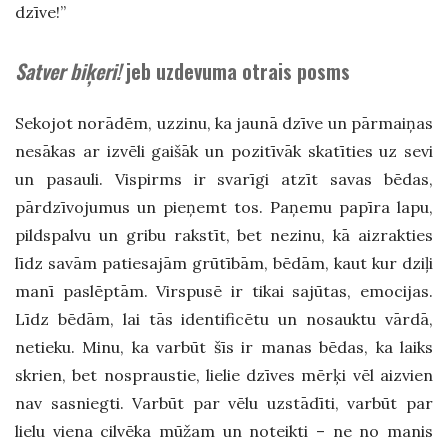
dzīve!”
Satver biķeri!
jeb uzdevuma otrais posms
Sekojot norādēm, uzzinu, ka jaunā dzīve un pārmaiņas
nesākas ar izvēli gaišāk un pozitīvāk skatīties uz sevi
un pasauli. Vispirms ir svarīgi atzīt savas bēdas,
pārdzīvojumus un pieņemt tos. Paņemu papīra lapu,
pildspalvu un gribu rakstīt, bet nezinu, kā aizrakties
līdz savām patiesajām grūtībām, bēdām, kaut kur dziļi
manī paslēptām. Virspusē ir tikai sajūtas, emocijas.
Līdz bēdām, lai tās identificētu un nosauktu vārdā,
netieku. Minu, ka varbūt šīs ir manas bēdas, ka laiks
skrien, bet nospraustie, lielie dzīves mērķi vēl aizvien
nav sasniegti. Varbūt par vēlu uzstādīti, varbūt par
lielu viena cilvēka mūžam un noteikti – ne no manis