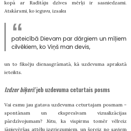
kopā ar Radītāju dzīves mērķi ir sasniedzami.
Atskārsmi, ko ieguvu, izsaku
pateicībā Dievam par dārgiem un mīļiem
cilvēkiem, ko Viņš man devis,
un to fiksēju dienasgrāmatā, kā uzdevuma aprakstā
ieteikts.
Izdzer biķeri!
jeb uzdevuma ceturtais posms
Vai esmu jau gatava uzdevuma ceturtajam posmam –
spontānam un ekspresīvam vizualizācijas
pārdzīvojumam? Jūtu, ka vispirms tomēr vēlreiz
jāpievēršas attēlu izgriezumiem, un šoreiz no saviem