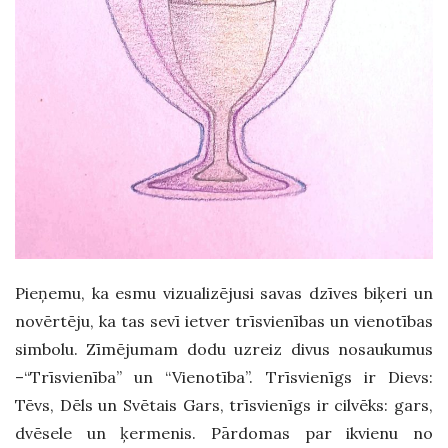
Pieņemu, ka esmu vizualizējusi savas dzīves biķeri un
novērtēju, ka tas sevī ietver trīsvienības un vienotības
simbolu. Zīmējumam dodu uzreiz divus nosaukumus
–“Trīsvienība” un “Vienotība”. Trīsvienīgs ir Dievs:
Tēvs, Dēls un Svētais Gars, trīsvienīgs ir cilvēks: gars,
dvēsele un ķermenis. Pārdomas par ikvienu no