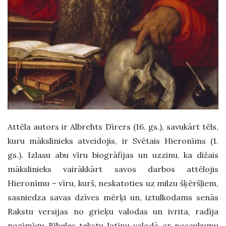
Attēla autors ir Albrehts Dīrers (16. gs.), savukārt tēls,
kuru mākslinieks atveidojis, ir Svētais Hieronīms (1.
gs.). Izlasu abu vīru biogrāfijas un uzzinu, ka dižais
mākslinieks vairākkārt savos darbos attēlojis
Hieronīmu – vīru, kurš, neskatoties uz milzu šķēršļiem,
sasniedza savas dzīves mērķi un, iztulkodams senās
Rakstu versijas no grieķu valodas un ivrita, radīja
nozīmīgu Bībeles tekstu latīņu valodā ar nosaukumu