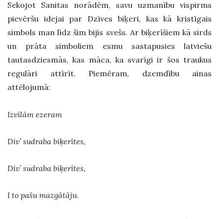
Sekojot Sanitas norādēm, savu uzmanību vispirms
pievēršu idejai par Dzīves biķeri, kas kā kristīgais
simbols man līdz šim bijis svešs. Ar biķerīšiem kā sirds
un prāta simboliem esmu sastapusies latviešu
tautasdziesmās, kas māca, ka svarīgi ir šos traukus
regulāri attīrīt. Piemēram, dzemdību ainas
attēlojumā:
Izvīlām ezeram
Div’ sudraba biķerītes,
Div’ sudraba biķerītes,
I to pašu mazgātāju.