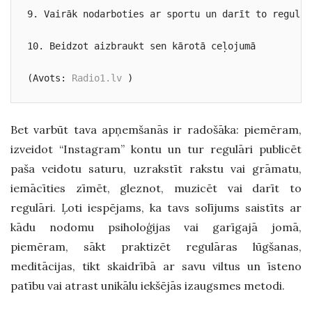
9. Vairāk nodarboties ar sportu un darīt to regulāri
10. Beidzot aizbraukt sen kārotā ceļojumā 

(Avots: 
Radio1.lv
 )
Bet varbūt tava apņemšanās ir radošāka: piemēram,
izveidot “Instagram” kontu un tur regulāri publicēt
paša veidotu saturu, uzrakstīt rakstu vai grāmatu,
iemācīties zīmēt, gleznot, muzicēt vai darīt to
regulāri. Ļoti iespējams, ka tavs solījums saistīts ar
kādu nodomu psiholoģijas vai garīgajā jomā,
piemēram, sākt praktizēt regulāras lūgšanas,
meditācijas, tikt skaidrībā ar savu viltus un īsteno
patību vai atrast unikālu iekšējās izaugsmes metodi.