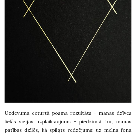
Uzdevuma ceturtā posma rezultāts – manas dzīves
lielās vīzijas uzplaiksnījums – piedzimst tur, manas
patības dzīlēs, kā spilgts redzējums: uz melna fona