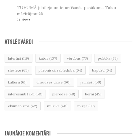
TUVUMĀ jubileja un iepazīšanās pasākums Talsu
mācītājmuižā
32 views
ATSLĒGVĀRDI
luterāņi
(119)
katoļi
(107)
vērtības
(73)
politika
(73)
sieviete
(65)
pilsoniskā sabiedrība
(64)
baptisti
(64)
kultūra
(61)
draudzes dzīve
(60)
jaunieši
(59)
interesanti fakti
(50)
pieredze
(48)
bērni
(45)
ekumenisms
(42)
mūzika
(40)
misija
(37)
JAUNĀKIE KOMENTĀRI