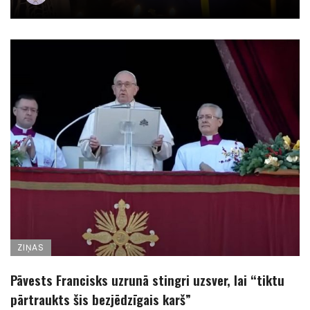
ZIŅAS
Pāvests Francisks uzrunā stingri uzsver, lai “tiktu
pārtraukts šis bezjēdzīgais karš”