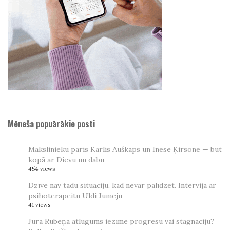
Mēneša popuārākie posti
Mākslinieku pāris Kārlis Auškāps un Inese Ķirsone — būt
kopā ar Dievu un dabu
454 views
Dzīvē nav tādu situāciju, kad nevar palīdzēt. Intervija ar
psihoterapeitu Uldi Jumeju
41 views
Jura Rubeņa atlūgums iezīmē progresu vai stagnāciju?