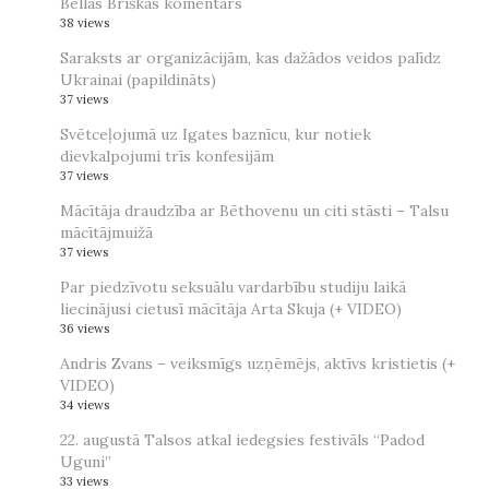
Bellas Briškas komentārs
38 views
Saraksts ar organizācijām, kas dažādos veidos palīdz
Ukrainai (papildināts)
37 views
Svētceļojumā uz Igates baznīcu, kur notiek
dievkalpojumi trīs konfesijām
37 views
Mācītāja draudzība ar Bēthovenu un citi stāsti – Talsu
mācītājmuižā
37 views
Par piedzīvotu seksuālu vardarbību studiju laikā
liecinājusi cietusī mācītāja Arta Skuja (+ VIDEO)
36 views
Andris Zvans – veiksmīgs uzņēmējs, aktīvs kristietis (+
VIDEO)
34 views
22. augustā Talsos atkal iedegsies festivāls “Padod
Uguni”
33 views