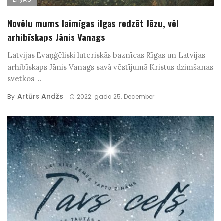
Novēlu mums laimīgas ilgas redzēt Jēzu, vēl
arhibīskaps Jānis Vanags
Latvijas Evaņģēliski luteriskās baznīcas Rīgas un Latvijas
arhibīskaps Jānis Vanags savā vēstījumā Kristus dzimšanas
svētkos ...
Artūrs Andžs
By
2022. gada 25. December