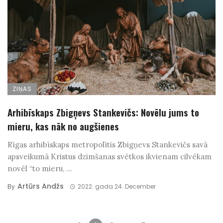
ZIŅAS
Arhibīskaps Zbigņevs Stankevičs: Novēlu jums to
mieru, kas nāk no augšienes
Rīgas arhibīskaps metropolītis Zbigņevs Stankevičs savā
apsveikumā Kristus dzimšanas svētkos ikvienam cilvēkam
novēl “to mieru, ...
Artūrs Andžs
By
2022. gada 24. December
Posts