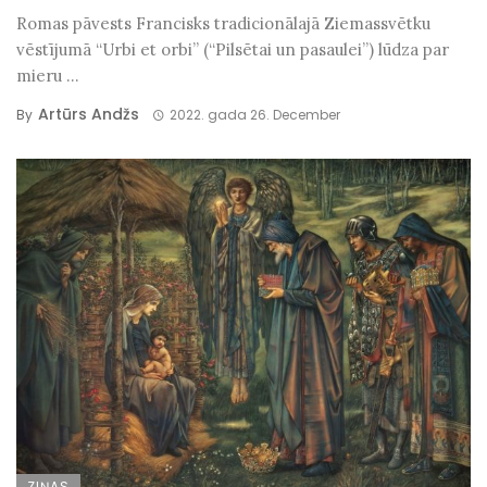
Romas pāvests Francisks tradicionālajā Ziemassvētku
vēstījumā “Urbi et orbi” (“Pilsētai un pasaulei”) lūdza par
mieru ...
Artūrs Andžs
By
2022. gada 26. December
ZIŅAS