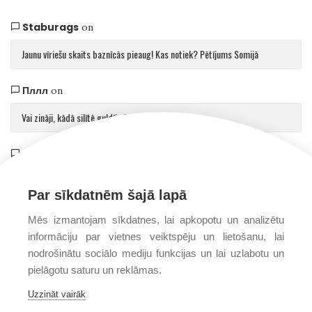
Staburags
on
Jaunu vīriešu skaits baznīcās pieaug! Kas notiek? Pētījums Somijā
Пллл
on
Vai zināji, kādā silītē guldīja Jēzu?
Saulvedis Gaujmalietis
on
Arhibīskaps Aglonā mudina atgriezties pie patiesības par cilvēku un Dievu
Par sīkdatnēm šajā lapā
Mēs izmantojam sīkdatnes, lai apkopotu un analizētu
informāciju par vietnes veiktspēju un lietošanu, lai
nodrošinātu sociālo mediju funkcijas un lai uzlabotu un
pielāgotu saturu un reklāmas.
Uzzināt vairāk