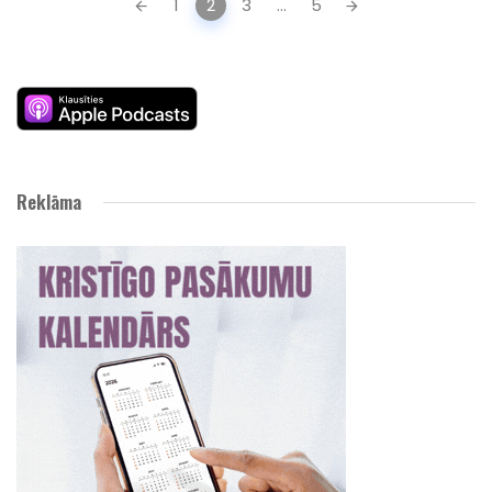
1
2
3
...
5
navigation
Reklāma