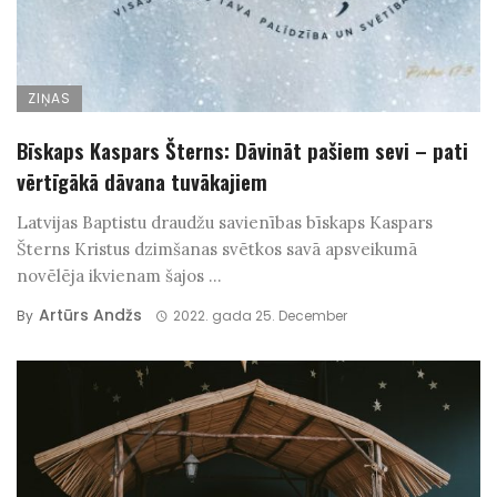
ZIŅAS
Bīskaps Kaspars Šterns: Dāvināt pašiem sevi – pati
vērtīgākā dāvana tuvākajiem
Latvijas Baptistu draudžu savienības bīskaps Kaspars
Šterns Kristus dzimšanas svētkos savā apsveikumā
novēlēja ikvienam šajos ...
Artūrs Andžs
By
2022. gada 25. December