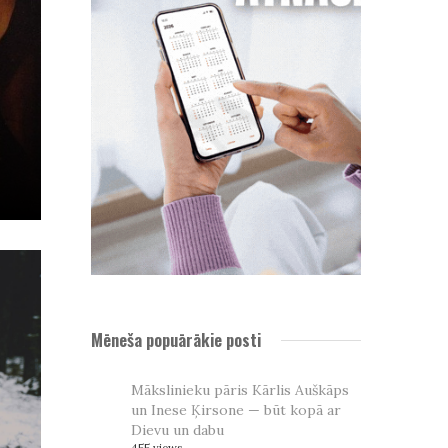
Mēneša popuārākie posti
Mākslinieku pāris Kārlis Auškāps
un Inese Ķirsone — būt kopā ar
Dievu un dabu