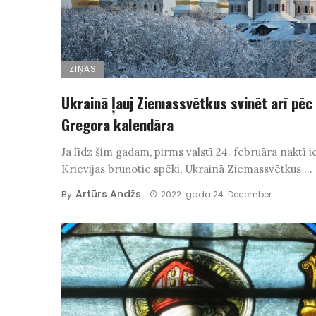
ZIŅAS
Ukrainā ļauj Ziemassvētkus svinēt arī pēc
Gregora kalendāra
Ja līdz šim gadam, pirms valstī 24. februāra naktī 
Krievijas bruņotie spēki, Ukrainā Ziemassvētkus ...
Artūrs Andžs
By
2022. gada 24. December