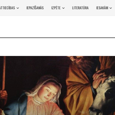
ATTIECĪBAS
IEPAZĪŠANĀS
IZPĒTE
LITERATŪRA
IESAKĀM