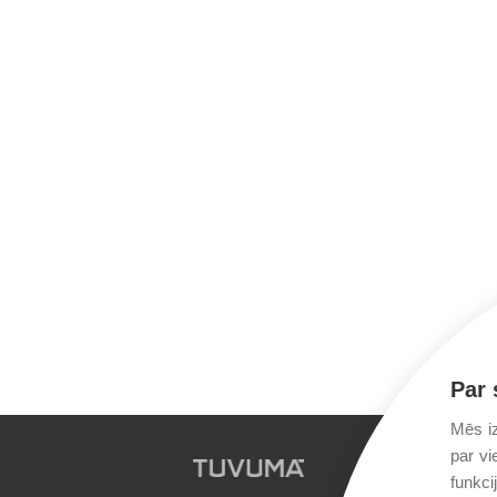
Par 
Mēs iz
par vi
funkci