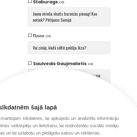
Staburags
on
Jaunu vīriešu skaits baznīcās pieaug! Kas
notiek? Pētījums Somijā
Пллл
on
Vai zināji, kādā silītē guldīja Jēzu?
Saulvedis Gaujmalietis
on
Arhibīskaps Aglonā mudina atgriezties pie
patiesības par cilvēku un Dievu
sīkdatnēm šajā lapā
mantojam sīkdatnes, lai apkopotu un analizētu informāciju
etnes veiktspēju un lietošanu, lai nodrošinātu sociālo mediju
jas un lai uzlabotu un pielāgotu saturu un reklāmas.