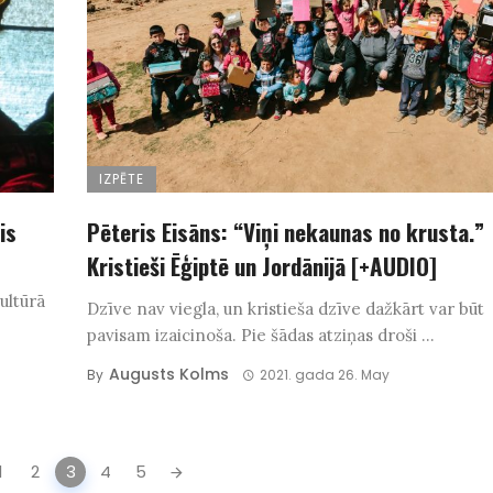
IZPĒTE
is
Pēteris Eisāns: “Viņi nekaunas no krusta.”
Kristieši Ēģiptē un Jordānijā [+AUDIO]
ultūrā
Dzīve nav viegla, un kristieša dzīve dažkārt var būt
pavisam izaicinoša. Pie šādas atziņas droši ...
Augusts Kolms
By
2021. gada 26. May
1
2
3
4
5