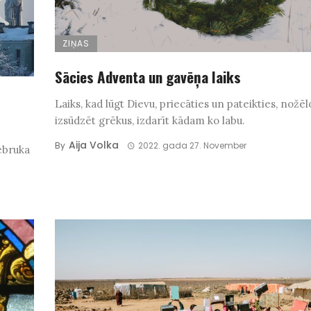
ZIŅAS
Sācies Adventa un gavēņa laiks
Laiks, kad lūgt Dievu, priecāties un pateikties, nožēl
izsūdzēt grēkus, izdarīt kādam ko labu.
Aija Volka
By
2022. gada 27. November
iebruka