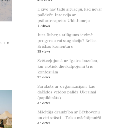
455 views
Dzīvē nav tādu situāciju, kad nevar
palīdzēt. Intervija ar
psihoterapeitu Uldi Jumeju
41 views
Jura Rubeņa atlūgums iezīmē
progresu vai stagnāciju? Bellas
ot un
Briškas komentārs
38 views
Svētceļojumā uz Igates baznīcu,
kur notiek dievkalpojumi trīs
konfesijām
37 views
Saraksts ar organizācijām, kas
dažādos veidos palīdz Ukrainai
(papildināts)
37 views
Mācītāja draudzība ar Bēthovenu
un citi stāsti – Talsu mācītājmuižā
37 views