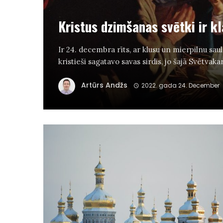
Kristus dzimšanas svētki ir kl
Ir 24. decembra rīts, ar klusu un mierpilnu saul
kristieši sagatavo savas sirdis, jo šajā Svētvakar
Artūrs Andžs
2022. gada 24. December