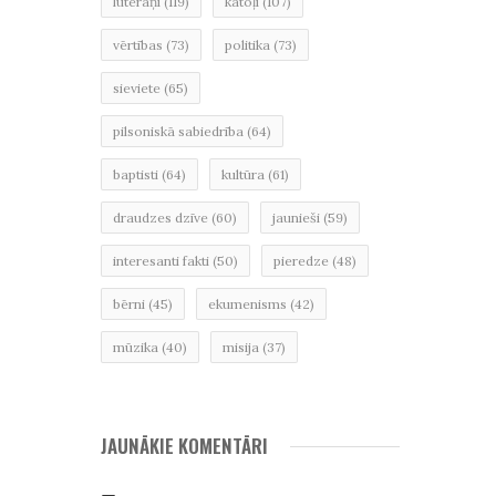
luterāņi
(119)
katoļi
(107)
vērtības
(73)
politika
(73)
sieviete
(65)
pilsoniskā sabiedrība
(64)
baptisti
(64)
kultūra
(61)
draudzes dzīve
(60)
jaunieši
(59)
interesanti fakti
(50)
pieredze
(48)
bērni
(45)
ekumenisms
(42)
mūzika
(40)
misija
(37)
JAUNĀKIE KOMENTĀRI