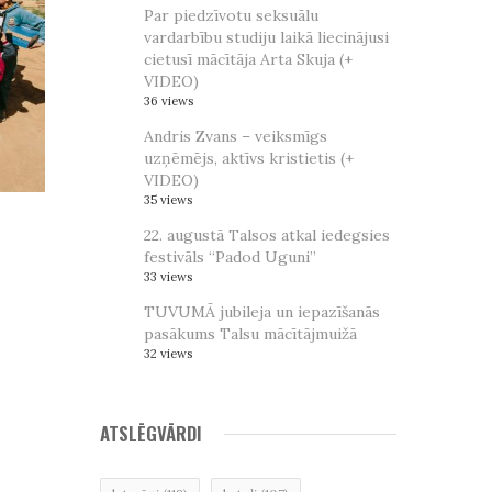
Par piedzīvotu seksuālu
vardarbību studiju laikā liecinājusi
cietusī mācītāja Arta Skuja (+
VIDEO)
36 views
Andris Zvans – veiksmīgs
uzņēmējs, aktīvs kristietis (+
VIDEO)
35 views
22. augustā Talsos atkal iedegsies
festivāls “Padod Uguni”
33 views
TUVUMĀ jubileja un iepazīšanās
pasākums Talsu mācītājmuižā
32 views
ATSLĒGVĀRDI