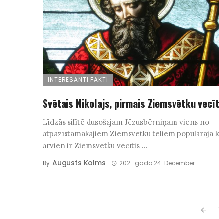
INTERESANTI FAKTI
Svētais Nikolajs, pirmais Ziemsvētku vecīt
Līdzās silītē dusošajam Jēzusbērniņam viens no
atpazīstamākajiem Ziemsvētku tēliem populārajā k
arvien ir Ziemsvētku vecītis ...
Augusts Kolms
By
2021. gada 24. December
Posts
navigation