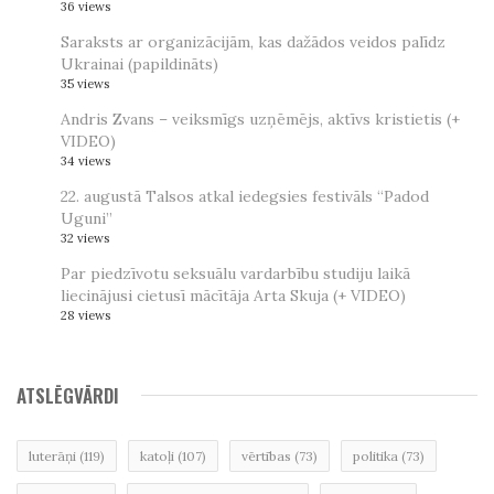
36 views
Saraksts ar organizācijām, kas dažādos veidos palīdz
Ukrainai (papildināts)
35 views
Andris Zvans – veiksmīgs uzņēmējs, aktīvs kristietis (+
VIDEO)
34 views
22. augustā Talsos atkal iedegsies festivāls “Padod
Uguni”
32 views
Par piedzīvotu seksuālu vardarbību studiju laikā
liecinājusi cietusī mācītāja Arta Skuja (+ VIDEO)
28 views
ATSLĒGVĀRDI
luterāņi
(119)
katoļi
(107)
vērtības
(73)
politika
(73)