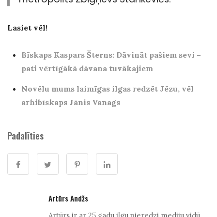
Lasiet vēl!
Bīskaps Kaspars Šterns: Dāvināt pašiem sevi –
pati vērtīgākā dāvana tuvākajiem
Novēlu mums laimīgas ilgas redzēt Jēzu, vēl
arhibīskaps Jānis Vanags
Padalīties
Artūrs Andžs
Artūrs ir ar 25 gadu ilgu pieredzi mediju vidū.