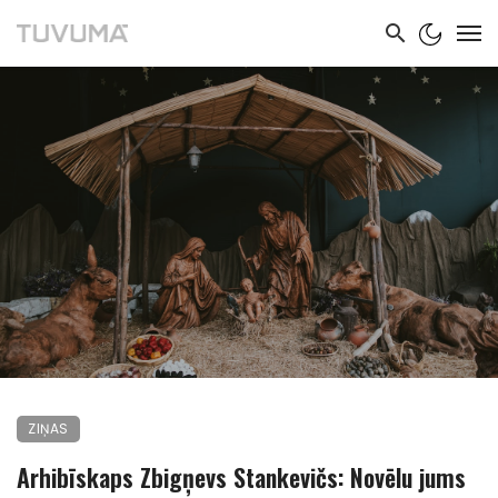
ZIŅAS
Arhibīskaps Zbigņevs Stankevičs: Novēlu jums