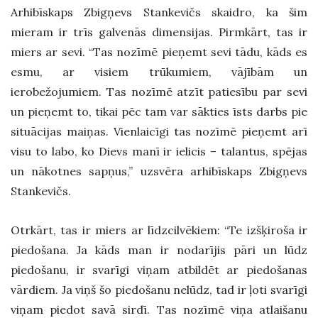
Arhibīskaps Zbigņevs Stankevičs skaidro, ka šim
mieram ir trīs galvenās dimensijas. Pirmkārt, tas ir
miers ar sevi. “Tas nozīmē pieņemt sevi tādu, kāds es
esmu, ar visiem trūkumiem, vājībām un
ierobežojumiem. Tas nozīmē atzīt patiesību par sevi
un pieņemt to, tikai pēc tam var sākties īsts darbs pie
situācijas maiņas. Vienlaicīgi tas nozīmē pieņemt arī
visu to labo, ko Dievs manī ir ielicis – talantus, spējas
un nākotnes sapņus,” uzsvēra arhibīskaps Zbigņevs
Stankevičs.
Otrkārt, tas ir miers ar līdzcilvēkiem: “Te izšķiroša ir
piedošana. Ja kāds man ir nodarījis pāri un lūdz
piedošanu, ir svarīgi viņam atbildēt ar piedošanas
vārdiem. Ja viņš šo piedošanu nelūdz, tad ir ļoti svarīgi
viņam piedot savā sirdī. Tas nozīmē viņa atlaišanu