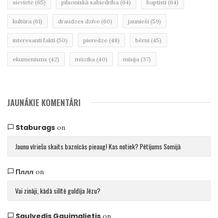
sieviete
(65)
pilsoniskā sabiedrība
(64)
baptisti
(64)
kultūra
(61)
draudzes dzīve
(60)
jaunieši
(59)
interesanti fakti
(50)
pieredze
(48)
bērni
(45)
ekumenisms
(42)
mūzika
(40)
misija
(37)
JAUNĀKIE KOMENTĀRI
Staburags
on
Jaunu vīriešu skaits baznīcās pieaug! Kas notiek? Pētījums Somijā
Пллл
on
Vai zināji, kādā silītē guldīja Jēzu?
Saulvedis Gaujmalietis
on