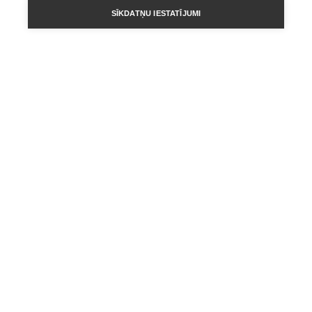
SĪKDATŅU IESTATĪJUMI
REDAKTORA SLEJA
Kristus dzimšanas svētki ir klāt!