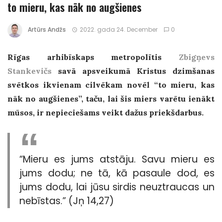
to mieru, kas nāk no augšienes
Artūrs Andžs
2022. gada 24. December
0
Rīgas arhibīskaps metropolītis
Zbigņevs
Stankevičs
savā apsveikumā Kristus dzimšanas
svētkos ikvienam cilvēkam novēl “to mieru, kas
nāk no augšienes”, taču, lai šis miers varētu ienākt
mūsos, ir nepieciešams veikt dažus priekšdarbus.
“Mieru es jums atstāju. Savu mieru es
jums dodu; ne tā, kā pasaule dod, es
jums dodu, lai jūsu sirdis neuztraucas un
nebīstas.” (Jņ 14,27)