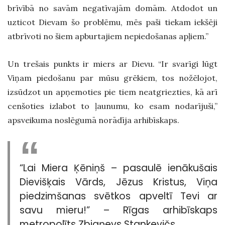
brīvībā no savām negatīvajām domām. Atdodot un
uzticot Dievam šo problēmu, mēs paši tiekam iekšēji
atbrīvoti no šiem apburtajiem nepiedošanas apļiem.”
Un trešais punkts ir miers ar Dievu. “Ir svarīgi lūgt
Viņam piedošanu par mūsu grēkiem, tos nožēlojot,
izsūdzot un apņemoties pie tiem neatgriezties, kā arī
cenšoties izlabot to ļaunumu, ko esam nodarījuši,”
apsveikuma noslēgumā norādīja arhibīskaps.
“Lai Miera Ķēniņš – pasaulē ienākušais
Dievišķais Vārds, Jēzus Kristus, Viņa
piedzimšanas svētkos apveltī Tevi ar
savu mieru!” – Rīgas arhibīskaps
metropolīts Zbigņevs Stankevičs.