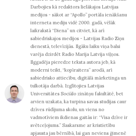
Darbojies kā redaktors lielākajos Latvijas
medijos - sākot ar “Apollo” portāla ienākšanu
interneta mediju vidē 2000. gadā, vēlāk
laikrakstā “Diena” un citviet, kā arī
sabiedriskajos medijos - Latvijas Radio Ziņu
dienestā, televīzijās. Ilgāku laiku viņa balsi
varēja dzirdēt Radio Marija Latvija viļņos.
Ilggadēja pieredze teksta autora jeb, kā
moderni teikt, “kopīraitera” arodā, arī
sabiedrisko attiecību, digitālā mārketinga un
tulkotāja darbā. Izglītojies Latvijas
Universitātes Sociālo zinātņu fakultātē, bet
arvien uzskata, ka turpina savas studijas caur
dzīves rūdījuma skolu, un viens no
vadmotīviem ikdienas gaitās ir: “Visa dzīve ir
svētceļojums.” Saskarsme ar kristietību
apjausta jau bērnībā, lai gan neviens ģimenē