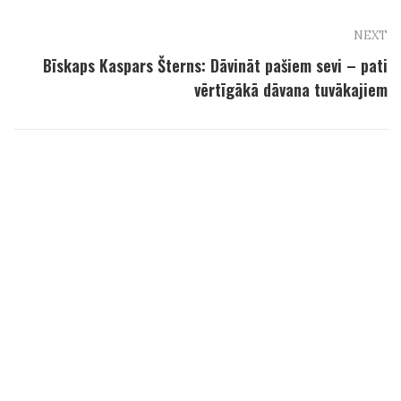
NEXT
Bīskaps Kaspars Šterns: Dāvināt pašiem sevi – pati
vērtīgākā dāvana tuvākajiem