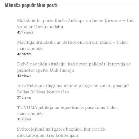
Mēneša popuārākie posti
Mākslinieku pāris Kārlis Auškāps un Inese Ķirsone — būt
kopā ar Dievu un dabu
457 views
Mācītāja draudzība ar Bēthovenu un citi stāsti – Talsu
mācītājmuižā
46 views
Dzīvē nav tādu situāciju, kad nevar palīdzēt. Intervija ar
psihoterapeitu Uldi Jumeju
43 views
Jura Rubeņa atlūgums iezīmē progresu vai stagnāciju?
Bellas Briškas komentārs
37 views
TUVUMĀ jubileja un iepazīšanās pasākums Talsu
mācītājmuižā
37 views
Svētceļojumā uz Igates baznīcu, kur notiek
dievkalpojumi trīs konfesijām