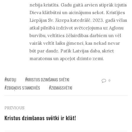
nebija kristīts. Gadu gaitā arvien stiprāk izjutis
Dieva klātbūtni un aicinājumu sekot. Kristījies
Liepājas Sv. Jāzepa katedrālē. 2023. gadā vēlas
atkal pilnībā izdzīvot svētceļojuma uz Aglonu
burvību, veltīties žēlsirdības darbiem un vēl
vairāk veltīt laiku ģimenei, kas nekad nevar
būt par daudz. Patīk Latvijas daba, skriet
maratonus un apceļot dzimto zemi.
KATOĻI
KRISTUS DZIMŠANAS SVĒTKI
0
ZBIGŅEVS STANKEVIČS
ZIEMASSVĒTKI
PREVIOUS
Kristus dzimšanas svētki ir klāt!