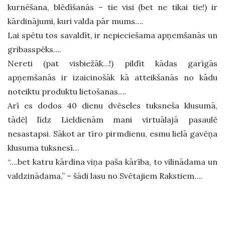
kurnēšana, blēdīšanās – tie visi (bet ne tikai tie!) ir
kārdinājumi, kuri valda pār mums….
Lai spētu tos savaldīt, ir nepieciešama apņemšanās un
gribasspēks….
Nereti (pat visbiežāk…!) pildīt kādas garīgās
apņemšanās ir izaicinošāk kā atteikšanās no kādu
noteiktu produktu lietošanas….
Arī es dodos 40 dienu dvēseles tuksneša klusumā,
tādēļ līdz Lieldienām mani virtuālajā pasaulē
nesastapsi. Sākot ar tīro pirmdienu, esmu lielā gavēņa
klusuma tuksnesī…
“….bet katru kārdina viņa paša kārība, to vilinādama un
valdzinādama,” – šādi lasu no Svētajiem Rakstiem….