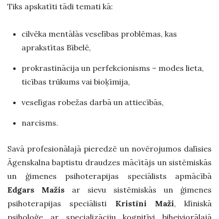
Tiks apskatīti tādi temati kā:
cilvēka mentālās veselības problēmas, kas
aprakstītas Bībelē,
prokrastinācija un perfekcionisms – modes lieta,
ticības trūkums vai bioķīmija,
veselīgas robežas darbā un attiecībās,
narcisms.
Savā profesionālajā pieredzē un novērojumos dalīsies
Āgenskalna baptistu draudzes mācītājs un sistēmiskās
un ģimenes psihoterapijas speciālists apmācībā
Edgars Mažis
ar sievu sistēmiskās un ģimenes
psihoterapijas speciālisti
Kristīni Maži
, klīniskā
psiholoģe ar specializāciju kognitīvi biheiviorālajā