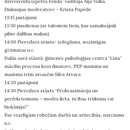
dzīvesveida izpētes fonda” vadītāja Aija Volka.
Diskusijas moderatore – Krista Papēde
13:15 jautājumi
13:30 pusdienas (ar taloniem tiem, kas samaksājuši
pilno dalības maksu)
14:00 Pieredzes stāsts- izdegšana, nozīmīgas
grāmatas u.c.
Dalās savā stāstā: ģimenes psiholoģijas centra “Līna”
mācību procesa koordinatore, PEP mamma un
mamma trim atvasēm Silva Atvara
14:20 jautājumi
14:30 Pieredzes stāsts “Prokrastinācija un
perfekcionisms – modes lieta, ticības trūkums vai
bioķīmija?”
Par veselīgām robežām darbā un attiecībās, narcismu
u.c.