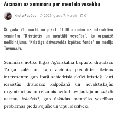
Aicinām uz semināru par mentālo veselību
Krista Papēde
2026. gada 7. March
0
Šī gada 21. martā no plkst. 11.00 aicinām uz interaktīvu
semināru ”Kristietis un mentālā veselība”, ko organizē
nodibinājums “Kristīga dzīvesveida izpētes fonds” un medijs
Tuvumā.lv.
Seminārs notiks Rīgas Āgenskalna baptistu draudzes
Torņa zālē, un tajā aicināts piedalīties ikviens
interesents: gan īpaši sabiedriski aktīvi kristieši, kuri
iesaistās draudzes kalpošanā un nevalstiskajās
organizācijās un reizumis uzdod sev jautājumu
vai tik
neesmu izdedzis?
, gan dažādas mentālās veselības
problēmas piedzīvojušie un viņu līdzcilvēki.