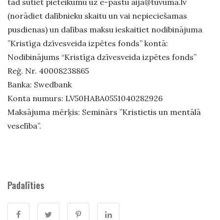
tad sūtiet pieteikumu uz e-pastu aija@tuvuma.lv
(norādiet dalībnieku skaitu un vai nepieciešamas
pusdienas) un dalības maksu ieskaitiet nodibinājuma
”Kristīga dzīvesveida izpētes fonds” kontā:
Nodibinājums “Kristīga dzīvesveida izpētes fonds”
Reģ. Nr. 40008238865
Banka: Swedbank
Konta numurs: LV50HABA0551040282926
Maksājuma mērķis: Seminārs ”Kristietis un mentālā
veselība”.
Padalīties