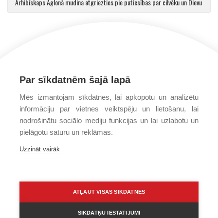
Arhibīskaps Aglonā mudina atgriezties pie patiesības par cilvēku un Dievu
Par sīkdatnēm šajā lapā
Mēs izmantojam sīkdatnes, lai apkopotu un analizētu
informāciju par vietnes veiktspēju un lietošanu, lai
nodrošinātu sociālo mediju funkcijas un lai uzlabotu un
pielāgotu saturu un reklāmas.
Uzzināt vairāk
PRIVĀTUMA POLITIKA
PAR MUMS
FONDS
ATĻAUT VISAS SĪKDATNES
SĪKDATŅU IESTATĪJUMI