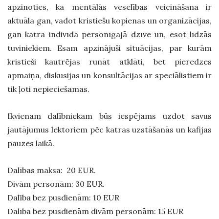
apzinoties, ka mentālās veselības veicināšana ir
aktuāla gan, vadot kristiešu kopienas un organizācijas,
gan katra indivīda personīgajā dzīvē un, esot līdzās
tuviniekiem. E
sam apzinājuši situācijas, par kurām
kristieši kautrējas runāt atklāti, bet pieredzes
apmaiņa, diskusijas un konsultācijas ar speciālistiem ir
tik ļoti nepieciešamas.
Ikvienam dalībniekam būs iespējams uzdot savus
jautājumus lektoriem pēc katras uzstāšanās un kafijas
pauzes laikā.
Dalības maksa: 20 EUR.
Divām personām: 30 EUR.
Dalība bez pusdienām: 10 EUR
Dalība bez pusdienām divām personām: 15 EUR