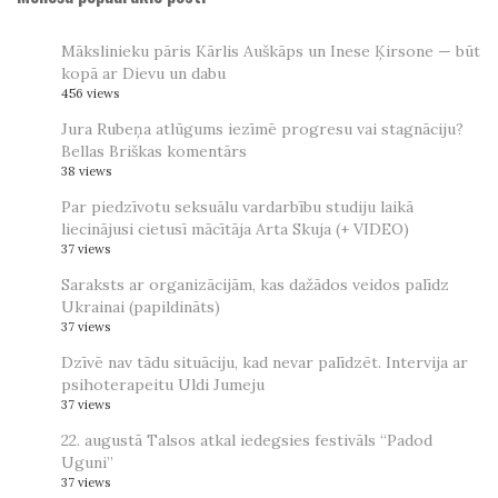
Mākslinieku pāris Kārlis Auškāps un Inese Ķirsone — būt
kopā ar Dievu un dabu
456 views
Jura Rubeņa atlūgums iezīmē progresu vai stagnāciju?
Bellas Briškas komentārs
38 views
Par piedzīvotu seksuālu vardarbību studiju laikā
liecinājusi cietusī mācītāja Arta Skuja (+ VIDEO)
37 views
Saraksts ar organizācijām, kas dažādos veidos palīdz
Ukrainai (papildināts)
37 views
Dzīvē nav tādu situāciju, kad nevar palīdzēt. Intervija ar
psihoterapeitu Uldi Jumeju
37 views
22. augustā Talsos atkal iedegsies festivāls “Padod
Uguni”
37 views