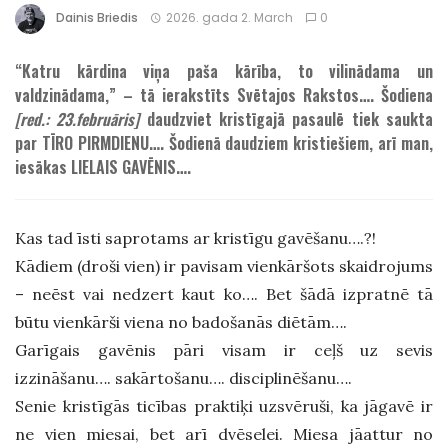
Dainis Briedis
2026. gada 2. March
0
“Katru kārdina viņa paša kārība, to vilinādama un
valdzinādama,” – tā ierakstīts Svētajos Rakstos…. Šodiena
[red.: 23.februāris]
daudzviet kristīgajā pasaulē tiek saukta
par TĪRO PIRMDIENU…. Šodienā daudziem kristiešiem, arī man,
iesākas LIELAIS GAVĒNIS….
Kas tad īsti saprotams ar kristīgu gavēšanu….?!
Kādiem (droši vien) ir pavisam vienkāršots skaidrojums
– neēst vai nedzert kaut ko…. Bet šādā izpratnē tā
būtu vienkārši viena no badošanās diētām….
Garīgais gavēnis pāri visam ir ceļš uz sevis
izzināšanu…. sakārtošanu…. disciplinēšanu….
Senie kristīgās ticības praktiķi uzsvēruši, ka jāgavē ir
ne vien miesai, bet arī dvēselei. Miesa jāattur no