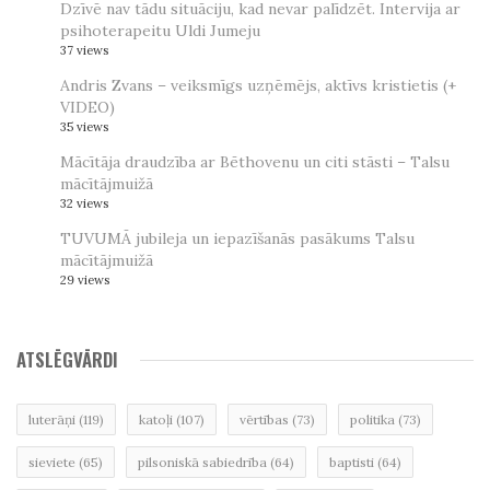
Dzīvē nav tādu situāciju, kad nevar palīdzēt. Intervija ar
psihoterapeitu Uldi Jumeju
37 views
Andris Zvans – veiksmīgs uzņēmējs, aktīvs kristietis (+
VIDEO)
35 views
Mācītāja draudzība ar Bēthovenu un citi stāsti – Talsu
mācītājmuižā
32 views
TUVUMĀ jubileja un iepazīšanās pasākums Talsu
mācītājmuižā
29 views
ATSLĒGVĀRDI
luterāņi
(119)
katoļi
(107)
vērtības
(73)
politika
(73)
sieviete
(65)
pilsoniskā sabiedrība
(64)
baptisti
(64)