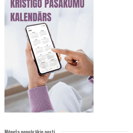
Mēneša popuārākie posti