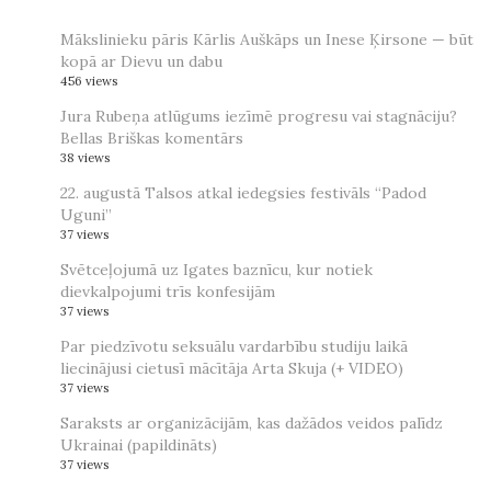
Mākslinieku pāris Kārlis Auškāps un Inese Ķirsone — būt
kopā ar Dievu un dabu
456 views
Jura Rubeņa atlūgums iezīmē progresu vai stagnāciju?
Bellas Briškas komentārs
38 views
22. augustā Talsos atkal iedegsies festivāls “Padod
Uguni”
37 views
Svētceļojumā uz Igates baznīcu, kur notiek
dievkalpojumi trīs konfesijām
37 views
Par piedzīvotu seksuālu vardarbību studiju laikā
liecinājusi cietusī mācītāja Arta Skuja (+ VIDEO)
37 views
Saraksts ar organizācijām, kas dažādos veidos palīdz
Ukrainai (papildināts)
37 views