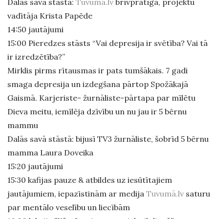
Dalās savā stāstā:
Tuvumā.lv
brīvprātīgā, projektu
vadītāja Krista Papēde
14:50 jautājumi
15:00 Pieredzes stāsts “Vai depresija ir svētība? Vai tā
ir izredzētība?”
Mirklis pirms rītausmas ir pats tumšākais. 7 gadi
smaga depresija un izdegšana pārtop Spožākajā
Gaismā. Karjeriste- žurnāliste-pārtapa par mīlētu
Dieva meitu, iemīlēja dzīvību un nu jau ir 5 bērnu
mammu
Dalās savā stāstā: bijusī TV3 žurnāliste, šobrīd 5 bērnu
mamma Laura Doveika
15:20 jautājumi
15:30 kafijas pauze & atbildes uz iesūtītajiem
jautājumiem, iepazīstinām ar medija
Tuvumā.lv
saturu
par mentālo veselību un liecībām