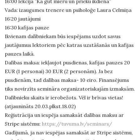
16:00 lekcija ”Kā gūt mieru un prieku ikdienā”
Vada: izaugsmes trenere un psiholoģe Laura Celmiņa
16:20 jautājumi
16:30 kafijas pauze
Ikvienam dalībniekam būs iespējams uzdot savus
jautājumus lektoriem pēc katras uzstāšanās un kafijas
pauzes laikā.
Dalības maksa: iekļaujot pusdienas, kafijas pauzes 20
EUR (1 personai) 30 EUR (2 personām). Ja bez
pusdienām, tad dalības maksa- 10 eiro. Finansējums
tiks novirzīts semināra organizatoriskajām izmaksām.
Dalībnieku skaits ir ierobežots. Vēl ir brīvas vietas!
(atjaunināts 20.03.plkst.18.02)
Reģistrācija un iespēja samaksāt dalības maksu ar
Stripe sistēmu:
https://tuvuma.lv/seminars/
Gadījumā, ja nav iespējas samaksāt ar Stripe sistēmu,