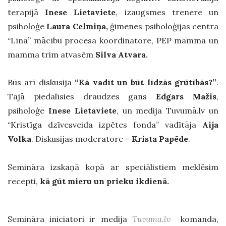
terapijā
Inese Lietaviete
, izaugsmes trenere un
psiholoģe
Laura Celmiņa,
ģimenes psiholoģijas centra
“Līna” mācību procesa koordinatore, PEP mamma un
mamma trim atvasēm
Silva Atvara.
Būs arī diskusija
“Kā vadīt un būt līdzās grūtībās?”
.
Tajā piedalīsies draudzes gans
Edgars Mažis
,
psiholoģe
Inese Lietaviete
, un medija Tuvumā.lv un
“Kristīga dzīvesveida izpētes fonda” vadītāja
Aija
Volka
. Diskusijas moderatore –
Krista Papēde
.
Semināra izskaņā kopā ar speciālistiem meklēsim
recepti,
kā gūt mieru un prieku ikdienā.
Semināra iniciatori ir medija
Tuvuma.lv
komanda,