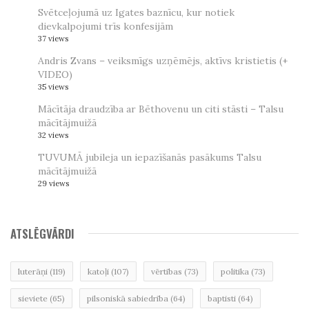
Svētceļojumā uz Igates baznīcu, kur notiek
dievkalpojumi trīs konfesijām
37 views
Andris Zvans – veiksmīgs uzņēmējs, aktīvs kristietis (+
VIDEO)
35 views
Mācītāja draudzība ar Bēthovenu un citi stāsti – Talsu
mācītājmuižā
32 views
TUVUMĀ jubileja un iepazīšanās pasākums Talsu
mācītājmuižā
29 views
ATSLĒGVĀRDI
luterāņi
(119)
katoļi
(107)
vērtības
(73)
politika
(73)
sieviete
(65)
pilsoniskā sabiedrība
(64)
baptisti
(64)