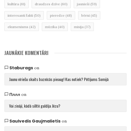
kultūra
(61)
draudzes dzīve
(60)
jaunieši
(59)
interesanti fakti
(50)
pieredze
(48)
bērni
(45)
ekumenisms
(42)
mūzika
(40)
misija
(37)
JAUNĀKIE KOMENTĀRI
Staburags
on
Jaunu vīriešu skaits baznīcās pieaug! Kas notiek? Pētījums Somijā
Пллл
on
Vai zināji, kādā silītē guldīja Jēzu?
Saulvedis Gaujmalietis
on