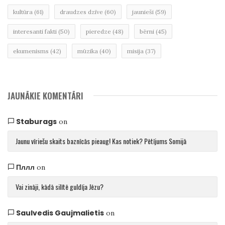
kultūra
(61)
draudzes dzīve
(60)
jaunieši
(59)
interesanti fakti
(50)
pieredze
(48)
bērni
(45)
ekumenisms
(42)
mūzika
(40)
misija
(37)
JAUNĀKIE KOMENTĀRI
Staburags
on
Jaunu vīriešu skaits baznīcās pieaug! Kas notiek? Pētījums Somijā
Пллл
on
Vai zināji, kādā silītē guldīja Jēzu?
Saulvedis Gaujmalietis
on