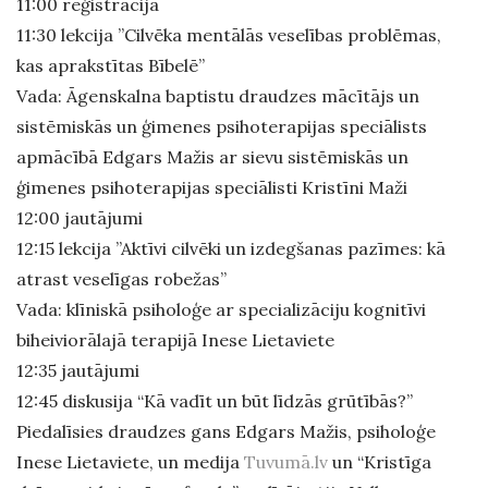
11:00 reģistrācija
11:30 lekcija ”Cilvēka mentālās veselības problēmas,
kas aprakstītas Bībelē”
Vada: Āgenskalna baptistu draudzes mācītājs un
sistēmiskās un ģimenes psihoterapijas speciālists
apmācībā Edgars Mažis ar sievu sistēmiskās un
ģimenes psihoterapijas speciālisti Kristīni Maži
12:00 jautājumi
12:15 lekcija ”Aktīvi cilvēki un izdegšanas pazīmes: kā
atrast veselīgas robežas”
Vada: klīniskā psiholoģe ar specializāciju kognitīvi
biheiviorālajā terapijā Inese Lietaviete
12:35 jautājumi
12:45 diskusija “Kā vadīt un būt līdzās grūtībās?”
Piedalīsies draudzes gans Edgars Mažis, psiholoģe
Inese Lietaviete, un medija
Tuvumā.lv
un “Kristīga