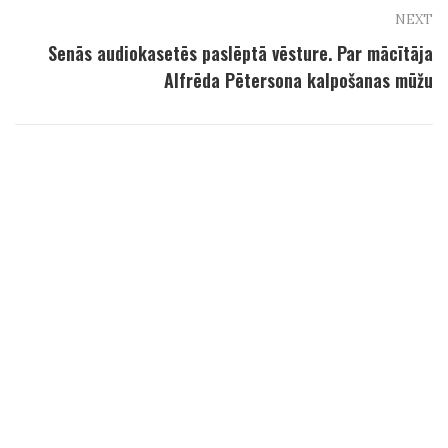
NEXT
Senās audiokasetēs paslēptā vēsture. Par mācītāja
Alfrēda Pētersona kalpošanas mūžu