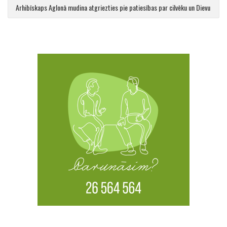
Arhibīskaps Aglonā mudina atgriezties pie patiesības par cilvēku un Dievu