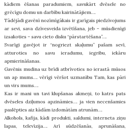
kādiem ēšanas paradumiem, savukārt dvēsele no
grēcīgu domu un darbību kairinātājiem….
Tādējādi gavēnī nozīmīgākais ir garīgais piedzīvojums
ar sevi, sava dzīvesveida izvētīšana, jeb – mūsdienīgi
izsakoties – savu cieto disku “pārstartēšana”….
Svarīgi gavējot ir “nogriezt skaļumu” pašam sevī,
atturoties no savu ieradumu, iegribu, iekāru
apmierināšanas.
Gavēnis mudina uz brīdi atbrīvoties no ierastā mūsos
un ap mums…. vērīgi vēršot uzmanību Tam, kas pāri
un virs mums….
Kas ir mani un tavi klupšanas akmeņi, to katrs pats
dvēseles dziļumos apzināmies…. ja vien necenšamies
paslēpties aiz kādām izdomātām atrunām….
Alkohols, kafija, kādi produkti, saldumi, interneta ziņu
lapas, televīzija…. Arī sūdzēšanās, aprunāšana,