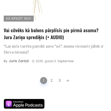
KĀ IEPAZĪT SEVI
Vai cilvēks kā balons pārplīsīs pie pirmā asuma?
Jura Zariņa sprediķis (+ AUDIO)
"Lai mēs varētu pateikt savu "nē", mums vienmēr jābūt ir
Dieva tuvumā".
Juris Zariņš
By
2025. gada 3. September
Posts
1
2
3
navigation