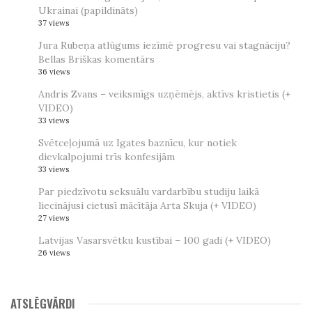
Ukrainai (papildināts)
37 views
Jura Rubeņa atlūgums iezīmē progresu vai stagnāciju?
Bellas Briškas komentārs
36 views
Andris Zvans – veiksmīgs uzņēmējs, aktīvs kristietis (+
VIDEO)
33 views
Svētceļojumā uz Igates baznīcu, kur notiek
dievkalpojumi trīs konfesijām
33 views
Par piedzīvotu seksuālu vardarbību studiju laikā
liecinājusi cietusī mācītāja Arta Skuja (+ VIDEO)
27 views
Latvijas Vasarsvētku kustībai – 100 gadi (+ VIDEO)
26 views
ATSLĒGVĀRDI