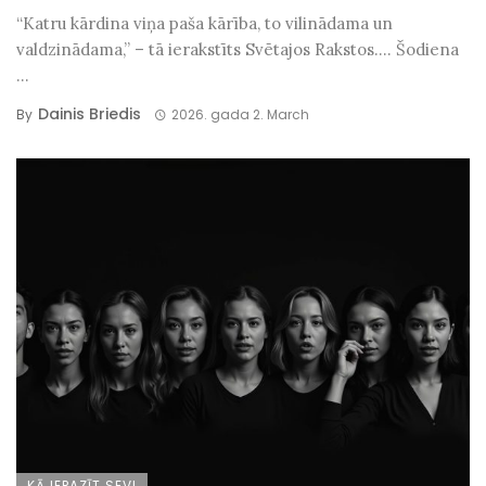
“Katru kārdina viņa paša kārība, to vilinādama un
valdzinādama,” – tā ierakstīts Svētajos Rakstos…. Šodiena
...
Dainis Briedis
By
2026. gada 2. March
KĀ IEPAZĪT SEVI