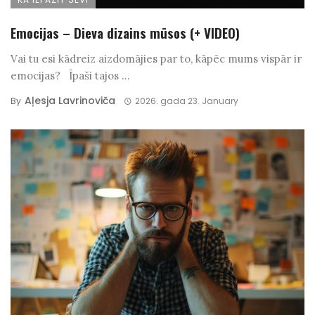
Emocijas – Dieva dizains mūsos (+ VIDEO)
Vai tu esi kādreiz aizdomājies par to, kāpēc mums vispār ir
emocijas? Īpaši tajos ...
Aļesja Lavrinoviča
By
2026. gada 23. January