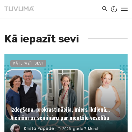
Kā iepazīt sevi
KĀ IEPAZĪT SEVI
Izdegšana, prokrastinācija, miers ikdienā…
Aicinām uz semināru par mentālo veselību
Krista Papēde
2026. gada 7. March