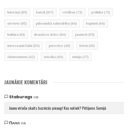
luterāņi
(119)
katoļi
(107)
vērtības
(73)
politika
(73)
sieviete
(65)
pilsoniskā sabiedrība
(64)
baptisti
(64)
kultūra
(61)
draudzes dzīve
(60)
jaunieši
(59)
interesanti fakti
(50)
pieredze
(48)
bērni
(45)
ekumenisms
(42)
mūzika
(40)
misija
(37)
JAUNĀKIE KOMENTĀRI
Staburags
on
Jaunu vīriešu skaits baznīcās pieaug! Kas notiek? Pētījums Somijā
Пллл
on