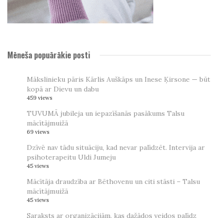
Mēneša popuārākie posti
Mākslinieku pāris Kārlis Auškāps un Inese Ķirsone — būt
kopā ar Dievu un dabu
459 views
TUVUMĀ jubileja un iepazīšanās pasākums Talsu
mācītājmuižā
69 views
Dzīvē nav tādu situāciju, kad nevar palīdzēt. Intervija ar
psihoterapeitu Uldi Jumeju
45 views
Mācītāja draudzība ar Bēthovenu un citi stāsti – Talsu
mācītājmuižā
45 views
Saraksts ar organizācijām, kas dažādos veidos palīdz