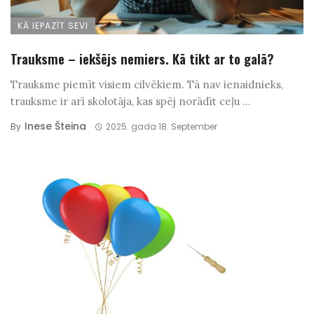
KĀ IEPAZĪT SEVI
Trauksme – iekšējs nemiers. Kā tikt ar to galā?
Trauksme piemīt visiem cilvēkiem. Tā nav ienaidnieks,
trauksme ir arī skolotāja, kas spēj norādīt ceļu ...
Inese Šteina
By
2025. gada 18. September