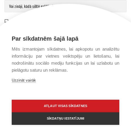
Vai zināji, kādā silītē guldīja Jēzu?
Saulvedis Gaujmalietis
on
Arhibīskaps Aglonā mudina atgriezties pie patiesības par cilvēku un Dievu
Par sīkdatnēm šajā lapā
Mēs izmantojam sīkdatnes, lai apkopotu un analizētu
informāciju par vietnes veiktspēju un lietošanu, lai
nodrošinātu sociālo mediju funkcijas un lai uzlabotu un
pielāgotu saturu un reklāmas.
Uzzināt vairāk
PRIVĀTUMA POLITIKA
PAR MUMS
FONDS
ATĻAUT VISAS SĪKDATNES
SĪKDATŅU IESTATĪJUMI
Visas tiesības © 2016–2026 Kristīga dzīvesveida izpētes fonds