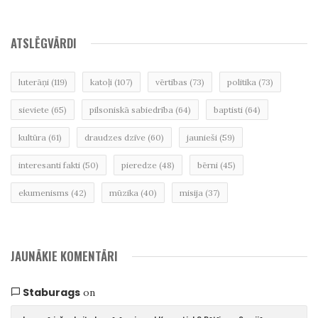
ATSLĒGVĀRDI
luterāņi
(119)
katoļi
(107)
vērtības
(73)
politika
(73)
sieviete
(65)
pilsoniskā sabiedrība
(64)
baptisti
(64)
kultūra
(61)
draudzes dzīve
(60)
jaunieši
(59)
interesanti fakti
(50)
pieredze
(48)
bērni
(45)
ekumenisms
(42)
mūzika
(40)
misija
(37)
JAUNĀKIE KOMENTĀRI
Staburags
on