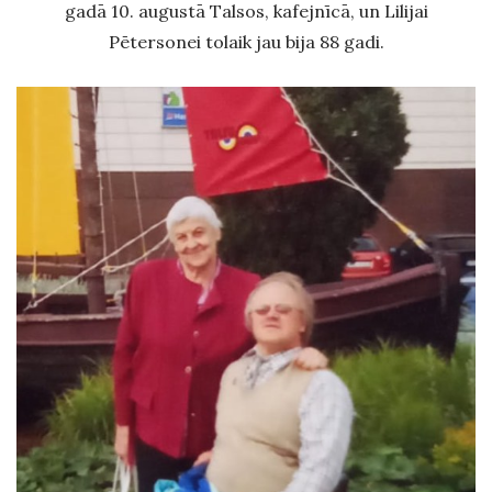
gadā 10. augustā Talsos, kafejnīcā, un Lilijai
Pētersonei tolaik jau bija 88 gadi.