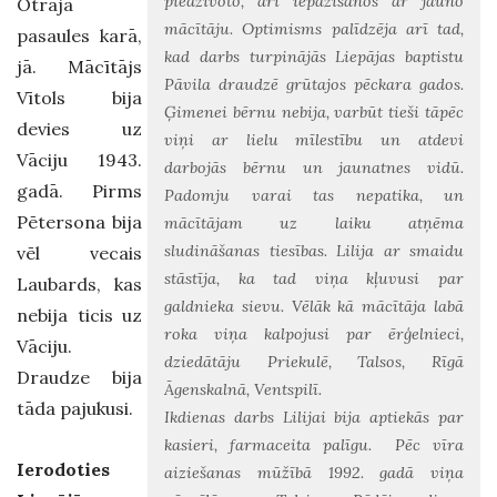
piedzīvoto, arī iepazīšanos ar jauno
Otrajā
mācītāju. Optimisms palīdzēja arī tad,
pasaules karā,
kad darbs turpinājās Liepājas baptistu
jā. Mācītājs
Pāvila draudzē grūtajos pēckara gados.
Vītols bija
Ģimenei bērnu nebija, varbūt tieši tāpēc
devies uz
viņi ar lielu mīlestību un atdevi
Vāciju 1943.
darbojās bērnu un jaunatnes vidū.
gadā. Pirms
Padomju varai tas nepatika, un
Pētersona bija
mācītājam uz laiku atņēma
sludināšanas tiesības. Lilija ar smaidu
vēl vecais
stāstīja, ka tad viņa kļuvusi par
Laubards, kas
galdnieka sievu. Vēlāk kā mācītāja labā
nebija ticis uz
roka viņa kalpojusi par ērģelnieci,
Vāciju.
dziedātāju Priekulē, Talsos, Rīgā
Draudze bija
Āgenskalnā, Ventspilī.
tāda pajukusi.
Ikdienas darbs Lilijai bija aptiekās par
kasieri, farmaceita palīgu. Pēc vīra
Ierodoties
aiziešanas mūžībā 1992. gadā viņa