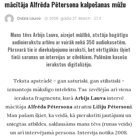
mācītāja Alfrēda Pētersona kalpošanas mūžu
Didzis Lauva
2026. gada 27. March
0
Mans tēvs Arbijs Lauva, aizejot mūžībā, atstāja bagātīgu
audioierakstu arhīvu ar vairāk nekā 350 audiokasetēm.
Pārsvarā tie ir dievkalpojumu ieraksti, bet vērtīgākās šķiet
tieši sarunas un intervijas ar cilvēkiem. Palēnām kasešu
ierakstus digitalizēju.
Teksta apstrādē – gan saturiski, gan stilistiski –
izmantoju mākslīgo intelektu. Tas izvēlējās arī viena
ieraksta fragmentu, kurā
Arbijs Lauva
intervē
mācītāja
Alfrēda Pētersona
atraitni
Liliju Pētersoni
.
Man pašam šķiet, ka veidā, kā pierakstīti jautājumi un
sniegtas atbildes, saklausāms mans tēvs (runas veids)
un arī intervējamā persona. Intervija notika 2008.