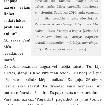
Liepājā,
pārcēlās uz Talsiem. Pēdējos divus
dzīves gadus Lilija pavadīja Laucienes
uzreiz sākās
pansionātā. Saulainā 2014. gada vasaras
lielas
dienā tika izvadīta mūžībā. Mācītāja A.
sadzīviskas
Pētersona dzīvesdraugs Lilija apbedīta
problēmas,
(
blakus vīram Ventspils kapos.
Saīsināti
vai ne?
no Aivara Šķubura, Latvijas Baptistu
Ak, sākās gan!
draudžu savienības mācītāja, nekrologa,
Mēs
)
Lilijai Pētersonei aizejot mūžībā
ieradāmies
martā.
Dzīvoklis baznīcas augšā vēl nebija taisīts. Tur bija
auksts, slapjš. Un ko vīrs man teica? “Tu noej lejā pie
sētnieces, palūdz klēpi malkas”. Es gāju. Sētniece
uzreiz sāka stāstīt, ka draudze viņai nemaksā, un
marta mēnesis… Skaidrs. Es pagriezos uz promiešanu.
Viņa man uzreiz: “Pagaidiet, pagaidiet, es jums tomēr