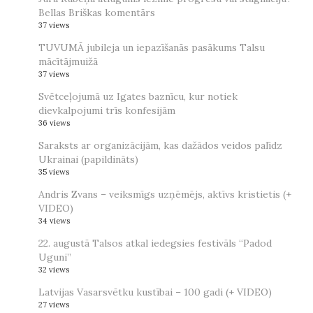
Bellas Briškas komentārs
37 views
TUVUMĀ jubileja un iepazīšanās pasākums Talsu
mācītājmuižā
37 views
Svētceļojumā uz Igates baznīcu, kur notiek
dievkalpojumi trīs konfesijām
36 views
Saraksts ar organizācijām, kas dažādos veidos palīdz
Ukrainai (papildināts)
35 views
Andris Zvans – veiksmīgs uzņēmējs, aktīvs kristietis (+
VIDEO)
34 views
22. augustā Talsos atkal iedegsies festivāls “Padod
Uguni”
32 views
Latvijas Vasarsvētku kustībai – 100 gadi (+ VIDEO)
27 views