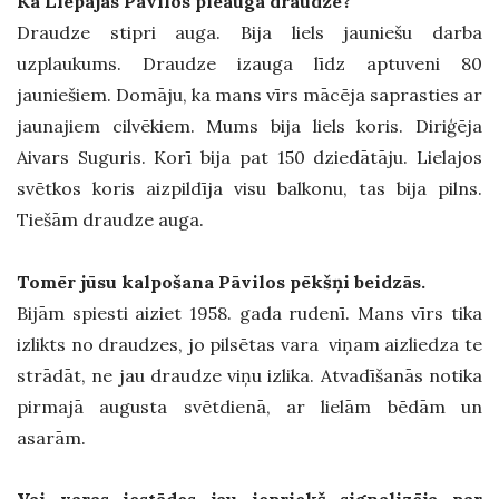
Kā Liepājas Pāvilos pieauga draudze?
Draudze stipri auga. Bija liels jauniešu darba
uzplaukums. Draudze izauga līdz aptuveni 80
jauniešiem. Domāju, ka mans vīrs mācēja saprasties ar
jaunajiem cilvēkiem. Mums bija liels koris. Diriģēja
Aivars Suguris. Korī bija pat 150 dziedātāju. Lielajos
svētkos koris aizpildīja visu balkonu, tas bija pilns.
Tiešām draudze auga.
Tomēr jūsu kalpošana Pāvilos pēkšņi beidzās.
Bijām spiesti aiziet 1958. gada rudenī. Mans vīrs tika
izlikts no draudzes, jo pilsētas vara viņam aizliedza te
strādāt, ne jau draudze viņu izlika. Atvadīšanās notika
pirmajā augusta svētdienā, ar lielām bēdām un
asarām.
Vai varas iestādes jau iepriekš signalizēja par