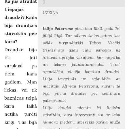
Kā jūs atradāt
Liepājas
UZZIŅA
draudzi? Kāds
bija draudzes
Lilija Pētersone
piedzima 1920. gada 26.
stāvoklis pēc
jūlijā Rīgā. Tur sāktas skolas gaitas, kas
kara?
vēlāk turpinājušās Talsos. Vecāki
Draudze bija
trīsdesmito gadu vidū pārcēlās uz
tik ļoti
Ārlavas apriņķa Cīruļiem, kur nopirka
un iekopa jaunsaimniecību “Līvi”.
sarukusi pa
Apmeklējot vietējo baptistu draudzi,
tiem kara
Lilija iepazinās un salaulājās ar
gadiem. Man
mācītāju Alfrēdu Pētersonu, kuram tā
liekas, vai tik
bija pirmā draudze pēc semināra
baznīcas telpā
pabeigšanas.
kara laikā
Liliju daudzi piemin kā lielisku
netika turēti
stāstītāju, kura interesanti un ar labu
zirgi. Tas bija
humora piedevu atcerējās garajā mūžā