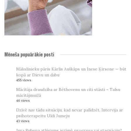
Mēneša popuārākie posti
Mākslinieku pāris Kārlis Auškāps un Inese Ķirsone — būt
kopā ar Dievu un dabu
455 views
Mācītāja draudzība ar Bēthovenu un citi stāsti – Talsu
mācītājmuižā
46 views
Dzīvē nav tādu situāciju, kad nevar palīdzēt. Intervija ar
psihoterapeitu Uldi Jumeju
43 views
Jura Rubeņa atlūgums iezīmē progresu vai stagnāciju?