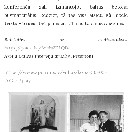
konferenču zāli, izmantojot baltus betona
būvmateriālus. Redziet, tā tas viss aiziet. Kā Bībelē
teikts – tu sēsi, bet pļaus cits. Tā nu tas mūžs aizgājis.
Balstoties uz audioierakstu
https://youtu.be/8chlv2KLQDc
Arbija Lauvas intervija ar Liliju Pētersoni
https://www.apeirons.lv/video/kopa-30-03-
2013/#play