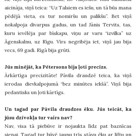
aicināja, viņš teica: “Uz Talsiem es iešu, un tā būs mana
pēdējā vieta, es tur nomiršu un palikšu”. Bet viņš
nokalpoja divarpus gadus, un tad Jānis Tervits, tas,
kuru ievēlēja par bīskapu, viņu ar varu “izvilka” uz
Āgenskalnu, uz Rīgu. Vīrs negribēja iet, viņš jau bija
vecs, 69 gadi. Rīgā bija grūti.
Jūs minējāt, ka Pētersons bija ļoti precīzs.
Ārkārtīga precizitāte! Pāvila draudzē teica, ka viņš
ierodas dievkalpojumā “bez minūtes iekšā”. Viņš bija
pedantisks un ļoti kārtīgs.
Un tagad par Pāvila draudzes ēku. Jūs teicāt, ka
jūsu dzīvokļa tur vairs nav?
Nav, visa tā piebūve ir nojaukta līdz pat baznīcas
sienai. Tagad tur būvē jaunu trīs stāvu ēku ar liftu un