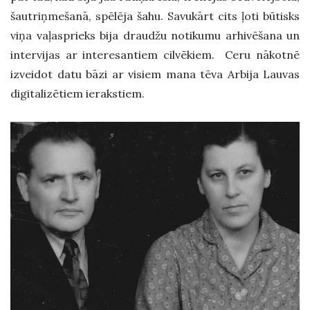
šautriņmešanā, spēlēja šahu. Savukārt cits ļoti būtisks
viņa vaļasprieks bija draudžu notikumu arhivēšana un
intervijas ar interesantiem cilvēkiem. Ceru nākotnē
izveidot datu bāzi ar visiem mana tēva Arbija Lauvas
digitalizētiem ierakstiem.