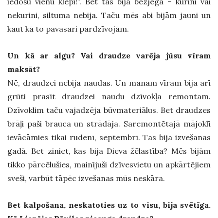
iedošu vienu klēpi!”. Bet tas bija bezjēgā – kurini vai
nekurini, siltuma nebija. Taču mēs abi bijām jauni un
kaut kā to pavasari pārdzīvojām.
Un kā ar algu? Vai draudze varēja jūsu vīram
maksāt?
Nē, draudzei nebija naudas. Un manam vīram bija arī
grūti prasīt draudzei naudu dzīvokļa remontam.
Dzīvoklim taču vajadzēja būvmateriālus. Bet draudzes
brāļi paši brauca un strādāja. Saremontētajā mājoklī
ievācāmies tikai rudenī, septembrī. Tas bija izvešanas
gadā. Bet ziniet, kas bija Dieva žēlastība? Mēs bijām
tikko pārcēlušies, mainījuši dzīvesvietu un apkārtējiem
sveši, varbūt tāpēc izvešanas mūs neskāra.
Bet kalpošana, neskatoties uz to visu, bija svētīga.