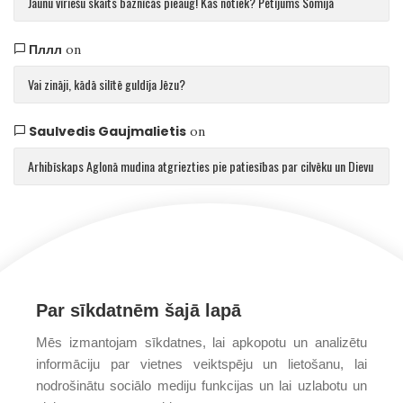
Jaunu vīriešu skaits baznīcās pieaug! Kas notiek? Pētījums Somijā
Пллл
on
Vai zināji, kādā silītē guldīja Jēzu?
Saulvedis Gaujmalietis
on
Arhibīskaps Aglonā mudina atgriezties pie patiesības par cilvēku un Dievu
Par sīkdatnēm šajā lapā
Mēs izmantojam sīkdatnes, lai apkopotu un analizētu
informāciju par vietnes veiktspēju un lietošanu, lai
nodrošinātu sociālo mediju funkcijas un lai uzlabotu un