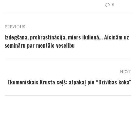
0
PREVIOUS
Izdegšana, prokrastinācija, miers ikdienā… Aicinām uz
semināru par mentālo veselību
NEXT
Ekumeniskais Krusta ceļš: atpakaļ pie “Dzīvības koka”