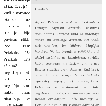
atkal Cīruļi?
UZZIŅA
Viņš aizbrauca
otrreiz uz
Alfrēda Pētersona
vārds minēts daudzos
Cīruļiem. Bet
Latvijas baptistu draudžu vēstures
tur jau bija
dokumentos, uzteicot viņa kā mācītāja
pavisam slikti.
aktīvo un atbildīgo darbību. Bet īpaši
Pēc tam
tiek uzsvērts, ka, būdams Liepājas
baptistu Pāvila draudzes mācītājs, ļoti
Priekule. Uz
aktīvi strādājis ar jauniešiem, turklāt
Priekuli viņš
katru sestdienu jauniešiem vadījis arī
sākumā
Bībeles studijas un diskusijas. Kad 1958.
negribēja iet,
gada janvārī bīskaps N. Levindanto
bet es
apmeklēja Liepāju, viņš atzīmēja, ka A.
negulēju visu
Pētersons ir apdāvināts un labi
nakti, man
sagatavots mācītājs, kuram nav jāizsaka
tikai bija – ej
nekādi aizrādījumi. Taču mācītāja A.
Pētersona aktīvā un sekmīgā darbība ar
uz Priekuli!