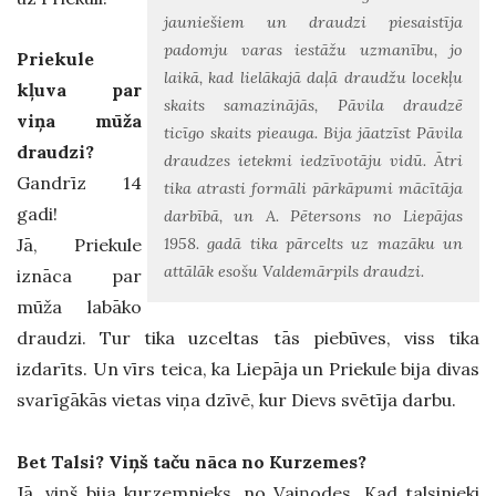
jauniešiem un draudzi piesaistīja
padomju varas iestāžu uzmanību, jo
Priekule
laikā, kad lielākajā daļā draudžu locekļu
kļuva par
skaits samazinājās, Pāvila draudzē
viņa mūža
ticīgo skaits pieauga. Bija jāatzīst Pāvila
draudzi?
draudzes ietekmi iedzīvotāju vidū. Ātri
Gandrīz 14
tika atrasti formāli pārkāpumi mācītāja
gadi!
darbībā, un A. Pētersons no Liepājas
1958. gadā tika pārcelts uz mazāku un
Jā, Priekule
attālāk esošu Valdemārpils draudzi.
iznāca par
mūža labāko
draudzi. Tur tika uzceltas tās piebūves, viss tika
izdarīts. Un vīrs teica, ka Liepāja un Priekule bija divas
svarīgākās vietas viņa dzīvē, kur Dievs svētīja darbu.
Bet Talsi? Viņš taču nāca no Kurzemes?
Jā, viņš bija kurzemnieks, no Vaiņodes. Kad talsinieki