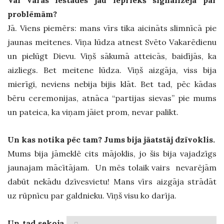
problēmām?
Jā. Viens piemērs: mans vīrs tika aicināts slimnīcā pie
jaunas meitenes. Viņa lūdza atnest Svēto Vakarēdienu
un pielūgt Dievu. Viņš sākumā atteicās, baidījās, ka
aizliegs. Bet meitene lūdza. Viņš aizgāja, viss bija
mierīgi, neviens nebija bijis klāt. Bet tad, pēc kādas
bēru ceremonijas, atnāca “partijas sievas” pie mums
un pateica, ka viņam jāiet prom, nevar palikt.
Un kas notika pēc tam? Jums bija jāatstāj dzīvoklis.
Mums bija jāmeklē cits mājoklis, jo šis bija vajadzīgs
jaunajam mācītājam. Un mēs tolaik vairs nevarējām
dabūt nekādu dzīvesvietu! Mans vīrs aizgāja strādāt
uz rūpnīcu par galdnieku. Viņš visu ko darīja.
Un tad sekoja