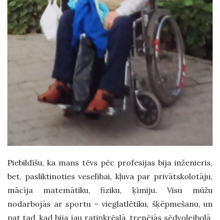
Piebildīšu, ka mans tēvs pēc profesijas bija inženieris,
bet, pasliktinoties veselībai, kļuva par privātskolotāju,
mācīja matemātiku, fiziku, ķīmiju. Visu mūžu
nodarbojās ar sportu – vieglatlētiku, šķēpmešanu, un
pat tad, kad bija jau ratiņkrēslā, trenējās sēdvolejbolā,