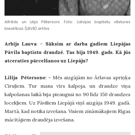
Alfrēds un Lilija Pētersoni. Foto: Latvijas baptistu vēstures
biedrības (LBVB) arhīvs
Arbijs Lauva
: –
Sāksim ar darba gadiem Liepājas
Pāvila baptistu draudzē. Tas bija 1949. gads. Kā jūs
atceraties pārcelšanos uz Liepāju?
Lilija Pētersone
: – Mēs aizgājām no Ārlavas apriņķa
Cīruļiem. Tur mans vīrs kalpoja, un draudze viņa
kalpošanas laikā bija pieaugusi no 90 līdz 150 draudzes
locekļiem. Uz Pāviliem Liepājā viņš aizgāja 1949. gadā.
Martā, kad notika izvešana. Visiem zināmākajiem Rīgas
mācītājiem draudēja izvešana.