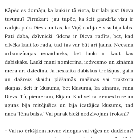
Kāpēc es domāju, ka lauki ir tā vieta, kur labi just Dieva
tuvumu? Pirmkārt, jau tāpēc, ka šeit gandrīz visu ir
radījis pats Dievs un tas, ko Viņš radīja – viss bija labs.
Pati daba, dzīvnieki, ūdens ir Dieva radīts, bet, kad
cilvēks kaut ko rada, tad tas var būt arī ļauns. Neesmu
urbanizācijas ienaidnieks, bet lauki ir kaut kas
dabiskāks. Lauki mani nomierina, iedvesmo un zināmā
mērā arī dziedina. Ja neskaita dabiskus trokšņus, gaiļu
un dažreiz skaidu plēšamās mašīnas vai traktora
skaņas, šeit ir klusums, bet klusumā, kā zināms, runā
Dievs. Tā, piemēram, Ēlijam. Kad vētra, zemestrīce un
uguns bija mitējušies un bija iestājies klusums, tad
nāca ”lēna balss.” Vai pārāk bieži nedzīvojam troksnī?
– Vai no ērkšķiem novāc vīnogas vai vīģes no dadžiem?