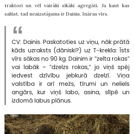
traktori un vēl vairāki sīkāki agregāti. Ja kaut kas
salūst, tad neaizstājams ir Dainis, Ināras vīrs.
CV: Dainis. Paskatoties uz viņu, nāk prātā
kāds uzraksts (dāniski?) uz T-krekla: Īsts
vīrs sākas no 90 kg. Dainim ir ”zelta rokas”
vai labāk – ”dzelzs rokas,” jo viņš spēj
iedvest dzīvību jebkurā dzelzī. Viņa
valstība ir arī mežs, tīrumi un neliels
angārs, kur viņš labo, asina, slīpē un
izdomā labus plānus.