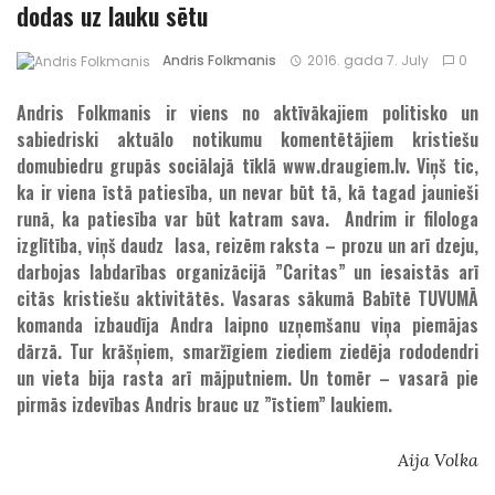
dodas uz lauku sētu
Andris Folkmanis
2016. gada 7. July
0
Andris Folkmanis ir viens no aktīvākajiem politisko un
sabiedriski aktuālo notikumu komentētājiem kristiešu
domubiedru grupās sociālajā tīklā www.draugiem.lv. Viņš tic,
ka ir viena īstā patiesība, un nevar būt tā, kā tagad jaunieši
runā, ka patiesība var būt katram sava. Andrim ir filologa
izglītība, viņš daudz lasa, reizēm raksta – prozu un arī dzeju,
darbojas labdarības organizācijā ”Caritas” un iesaistās arī
citās kristiešu aktivitātēs. Vasaras sākumā Babītē TUVUMĀ
komanda izbaudīja Andra laipno uzņemšanu viņa piemājas
dārzā. Tur krāšņiem, smaržīgiem ziediem ziedēja rododendri
un vieta bija rasta arī mājputniem. Un tomēr – vasarā pie
pirmās izdevības Andris brauc uz ”īstiem” laukiem.
Aija Volka