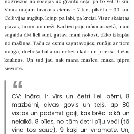
nogriežos no šosejas uz grants ceļa, pa to vēl 16 km.
Viņas mājām tuvākais ciems – 7 km, pilsēta – 30 km.
Ceļš vijas augšup, lejup; pa labi, pa kreisi. Visur skaistas
pļavas, tīrumi un meži. Kad ieripoju māsīcas sētā, mani
sagaida divi lieli suņi, gatavi mani nokost, tikko izkāpšu
no mašīnas. Taču es esmu sagatavojies, runāju ar tiem
mīlīgā, drebošā balsī un noberu katram priekšā dažus
kauliņus. Un tad jau nāk mana māsīca, maza, ņipra
sieviete.
CV: Ināra. Ir vīrs un četri lieli bērni, 8
mazbērni, divas govis un teļš, ap 80
vistas un padsmit gaiļi, kas brēc laikā un
nelaikā, 8 pīles, no tām četri pīļu veči (tā
viņa tos sauc), 9 kaķi un vīramāte. Un,