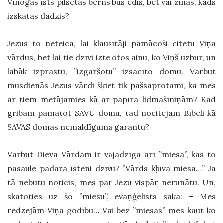
Vīnogas īsts pilsētas bērns būs ēdis, bet vai zinās, kāds
izskatās dadzis?
Jēzus to neteica, lai klausītāji pamācoši citētu Viņa
vārdus, bet lai tie dzīvi iztēlotos ainu, ko Viņš uzbur, un
labāk izprastu, ”izgaršotu” izsacīto domu. Varbūt
mūsdienās Jēzus vārdi šķiet tik pašsaprotami, ka mēs
ar tiem mētājamies kā ar papīra lidmašīniņām? Kad
gribam pamatot SAVU domu, tad nocitējam Bībeli kā
SAVAS domas nemaldīguma garantu?
Varbūt Dieva Vārdam ir vajadzīga arī ”miesa”, kas to
pasaulē padara īsteni dzīvu? ”Vārds kļuva miesa…” Ja
tā nebūtu noticis, mēs par Jēzu vispār nerunātu. Un,
skatoties uz šo ”miesu”, evaņģēlists saka: – Mēs
redzējām Viņa godību… Vai bez ”miesas” mēs kaut ko