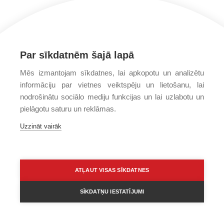
Par sīkdatnēm šajā lapā
Mēs izmantojam sīkdatnes, lai apkopotu un analizētu
informāciju par vietnes veiktspēju un lietošanu, lai
nodrošinātu sociālo mediju funkcijas un lai uzlabotu un
pielāgotu saturu un reklāmas.
Uzzināt vairāk
ATĻAUT VISAS SĪKDATNES
SĪKDATŅU IESTATĪJUMI