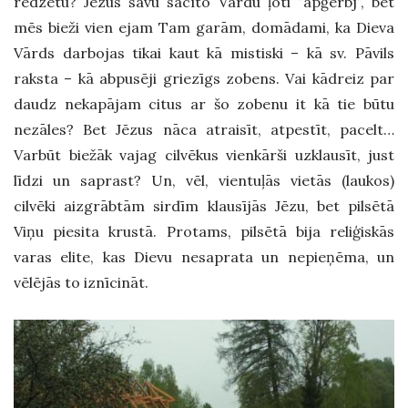
redzētu? Jēzus savu sacīto Vārdu ļoti ”apģērbj”, bet
mēs bieži vien ejam Tam garām, domādami, ka Dieva
Vārds darbojas tikai kaut kā mistiski – kā sv. Pāvils
raksta – kā abpusēji griezīgs zobens. Vai kādreiz par
daudz nekapājam citus ar šo zobenu it kā tie būtu
nezāles? Bet Jēzus nāca atraisīt, atpestīt, pacelt…
Varbūt biežāk vajag cilvēkus vienkārši uzklausīt, just
līdzi un saprast? Un, vēl, vientuļās vietās (laukos)
cilvēki aizgrābtām sirdīm klausījās Jēzu, bet pilsētā
Viņu piesita krustā. Protams, pilsētā bija reliģiskās
varas elite, kas Dievu nesaprata un nepieņēma, un
vēlējās to iznīcināt.