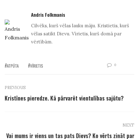
Andris Folkmanis
Cilvēks, kurš vēlas lauku māju. Kristietis, kurš
vēlas satikt Dievu. Vīrietis, kurš domā par
vērtībām.
0
ATPŪTA
VĪRIETIS
PREVIOUS
Kristīnes pieredze. Kā pārvarēt vientulības sajūtu?
NEXT
Vai mums ir viens un tas pats Dievs? Ko vērts zināt par