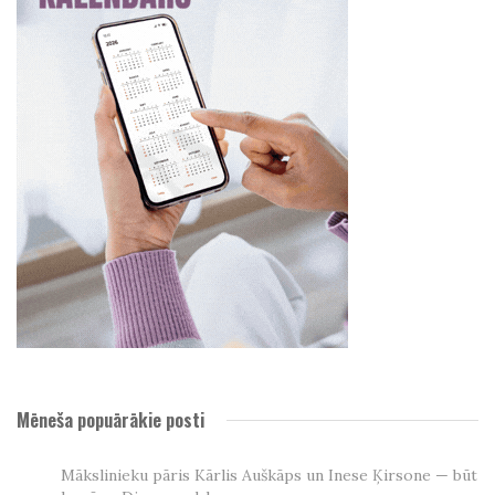
Mēneša popuārākie posti
Mākslinieku pāris Kārlis Auškāps un Inese Ķirsone — būt