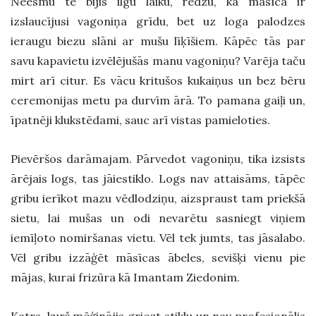
Neesmu te bijis ilgu laiku, redzu, ka māsīca ir
izslaucījusi vagoniņa grīdu, bet uz loga palodzes
ieraugu biezu slāni ar mušu līķīšiem. Kāpēc tās par
savu kapavietu izvēlējušās manu vagoniņu? Varēja taču
mirt arī citur. Es vācu kritušos kukaiņus un bez bēru
ceremonijas metu pa durvīm ārā. To pamana gaiļi un,
īpatnēji klukstēdami, sauc arī vistas pamieloties.
Pievēršos darāmajam. Pārvedot vagoniņu, tika izsists
ārējais logs, tas jāiestiklo. Logs nav attaisāms, tāpēc
gribu ierīkot mazu vēdlodziņu, aizspraust tam priekšā
sietu, lai mušas un odi nevarētu sasniegt viņiem
iemīļoto nomiršanas vietu. Vēl tek jumts, tas jāsalabo.
Vēl gribu izzāģēt māsīcas ābeles, sevišķi vienu pie
mājas, kurai frizūra kā Imantam Ziedonim.