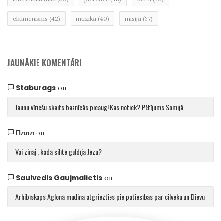
ekumenisms
(42)
mūzika
(40)
misija
(37)
JAUNĀKIE KOMENTĀRI
Staburags
on
Jaunu vīriešu skaits baznīcās pieaug! Kas notiek? Pētījums Somijā
Пллл
on
Vai zināji, kādā silītē guldīja Jēzu?
Saulvedis Gaujmalietis
on
Arhibīskaps Aglonā mudina atgriezties pie patiesības par cilvēku un Dievu