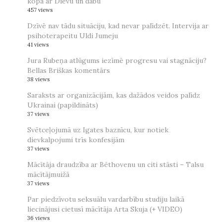
kopā ar Dievu un dabu
457 views
Dzīvē nav tādu situāciju, kad nevar palīdzēt. Intervija ar
psihoterapeitu Uldi Jumeju
41 views
Jura Rubeņa atlūgums iezīmē progresu vai stagnāciju?
Bellas Briškas komentārs
38 views
Saraksts ar organizācijām, kas dažādos veidos palīdz
Ukrainai (papildināts)
37 views
Svētceļojumā uz Igates baznīcu, kur notiek
dievkalpojumi trīs konfesijām
37 views
Mācītāja draudzība ar Bēthovenu un citi stāsti – Talsu
mācītājmuižā
37 views
Par piedzīvotu seksuālu vardarbību studiju laikā
liecinājusi cietusī mācītāja Arta Skuja (+ VIDEO)
36 views