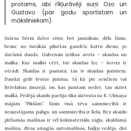
protams, abi rīkļurāvēji suņi: Ozo un
Gustavo (par godu sportistam un
māksliniekam).
Ināras bērni dzīvo citur, bet jaunākais, dēls Jānis,
brauc no tuvākās pilsētas gandrīz katru dienu, jo
darāmā daudz. Galvenais iztikas avots – skaidas un
malka. Kur malku cērt, tur skaidas lec – šoreiz ir
otrādi. Skaidas ir pamatā, tās ir skaidas jumtiem.
Daudzi grib
krutus
jumtus, tā kā pie senčiem vai
Brīvdabas muzejā, un, kas jumtam neder, tas aiziet
malkā. Pēdējā skaidu partija tika aizvesta uz K. Ulmaņa
mājām ”Pikšām”. Jānis visā tēva saimniecībā ir
neaizstājams palīgs, un saimniecība ir liela. Bez skaidu
plēšamās mašīnas ir vēl kokmateriālu zāģis, skaldāmā
mašīna, divas smagās automašīnas, baļķu vedējs, divi