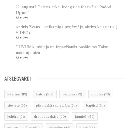
22. augustā Talsos atkal iedegsies festivāls “Padod
Uguni”
35 views
Andris Zvans – veiksmīgs uzņēmējs, aktīvs kristietis (+
VIDEO)
35 views
TUVUMĀ jubileja un iepazīšanās pasākums Talsu
mācītājmuižā
32 views
ATSLĒGVĀRDI
luterāņi
(119)
katoļi
(107)
vērtības
(73)
politika
(73)
sieviete
(65)
pilsoniskā sabiedrība
(64)
baptisti
(64)
kultūra
(61)
draudzes dzīve
(60)
jaunieši
(59)
interesanti fakti
(50)
pieredze
(48)
bērni
(45)