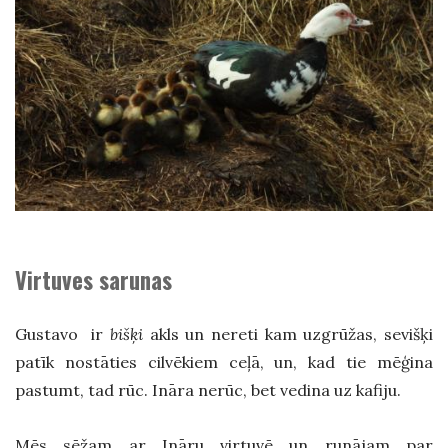
Virtuves sarunas
Gustavo ir
bišķi
akls un nereti kam uzgrūžas, sevišķi
patīk nostāties cilvēkiem ceļā, un, kad tie mēģina
pastumt, tad rūc. Ināra nerūc, bet vedina uz kafiju.
Mēs sēžam ar Ināru virtuvē un runājam par