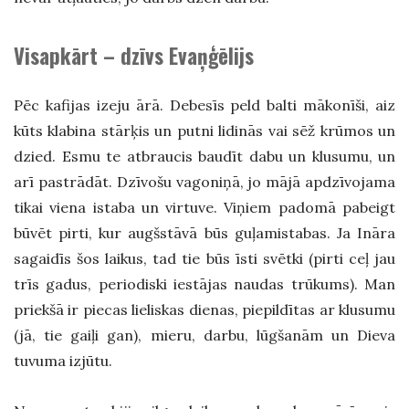
Visapkārt – dzīvs Evaņģēlijs
Pēc kafijas izeju ārā. Debesīs peld balti mākonīši, aiz
kūts klabina stārķis un putni lidinās vai sēž krūmos un
dzied. Esmu te atbraucis baudīt dabu un klusumu, un
arī pastrādāt. Dzīvošu vagoniņā, jo mājā apdzīvojama
tikai viena istaba un virtuve. Viņiem padomā pabeigt
būvēt pirti, kur augšstāvā būs guļamistabas. Ja Ināra
sagaidīs šos laikus, tad tie būs īsti svētki (pirti ceļ jau
trīs gadus, periodiski iestājas naudas trūkums). Man
priekšā ir piecas lieliskas dienas, piepildītas ar klusumu
(jā, tie gaiļi gan), mieru, darbu, lūgšanām un Dieva
tuvuma izjūtu.