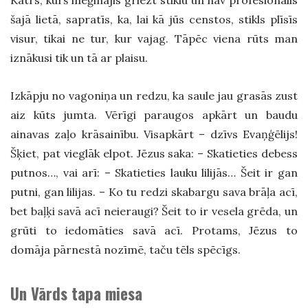
Katrs, kurš mēģinājis griezt stiklu un nav profesionālis
šajā lietā, sapratīs, ka, lai kā jūs censtos, stikls plīsīs
visur, tikai ne tur, kur vajag. Tāpēc viena rūts man
iznākusi tik un tā ar plaisu.
Izkāpju no vagoniņa un redzu, ka saule jau grasās zust
aiz kūts jumta. Vērīgi paraugos apkārt un baudu
ainavas zaļo krāsainību. Visapkārt – dzīvs Evaņģēlijs!
Šķiet, pat vieglāk elpot. Jēzus saka: – Skatieties debess
putnos…, vai arī: – Skatieties lauku lilijās… Šeit ir gan
putni, gan lilijas. – Ko tu redzi skabargu sava brāļa acī,
bet baļķi savā acī neieraugi? Šeit to ir vesela grēda, un
grūti to iedomāties savā acī. Protams, Jēzus to
domāja pārnestā nozīmē, taču tēls spēcīgs.
Un Vārds tapa miesa