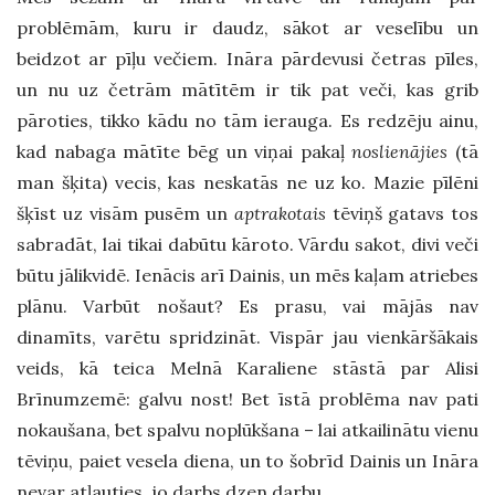
problēmām, kuru ir daudz, sākot ar veselību un
beidzot ar pīļu večiem. Ināra pārdevusi četras pīles,
un nu uz četrām mātītēm ir tik pat veči, kas grib
pāroties, tikko kādu no tām ierauga. Es redzēju ainu,
kad nabaga mātīte bēg un viņai pakaļ
noslienājies
(tā
man šķita) vecis, kas neskatās ne uz ko. Mazie pīlēni
šķīst uz visām pusēm un
aptrakotais
tēviņš gatavs tos
sabradāt, lai tikai dabūtu kāroto. Vārdu sakot, divi veči
būtu jālikvidē. Ienācis arī Dainis, un mēs kaļam atriebes
plānu. Varbūt nošaut? Es prasu, vai mājās nav
dinamīts, varētu spridzināt. Vispār jau vienkāršākais
veids, kā teica Melnā Karaliene stāstā par Alisi
Brīnumzemē: galvu nost! Bet īstā problēma nav pati
nokaušana, bet spalvu noplūkšana – lai atkailinātu vienu
tēviņu, paiet vesela diena, un to šobrīd Dainis un Ināra
nevar atļauties, jo darbs dzen darbu.