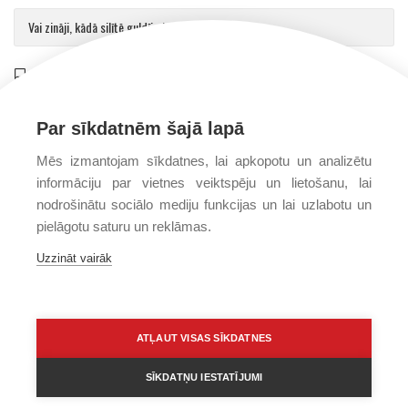
Vai zināji, kādā silītē guldīja Jēzu?
Saulvedis Gaujmalietis
on
Arhibīskaps Aglonā mudina atgriezties pie patiesības par cilvēku un Dievu
Par sīkdatnēm šajā lapā
Mēs izmantojam sīkdatnes, lai apkopotu un analizētu
informāciju par vietnes veiktspēju un lietošanu, lai
nodrošinātu sociālo mediju funkcijas un lai uzlabotu un
pielāgotu saturu un reklāmas.
Uzzināt vairāk
PRIVĀTUMA POLITIKA
PAR MUMS
FONDS
ATĻAUT VISAS SĪKDATNES
SĪKDATŅU IESTATĪJUMI
Visas tiesības © 2016–2026 Kristīga dzīvesveida izpētes fonds