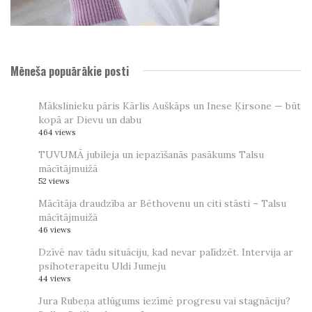
Mēneša popuārākie posti
Mākslinieku pāris Kārlis Auškāps un Inese Ķirsone — būt
kopā ar Dievu un dabu
464 views
TUVUMĀ jubileja un iepazīšanās pasākums Talsu
mācītājmuižā
52 views
Mācītāja draudzība ar Bēthovenu un citi stāsti – Talsu
mācītājmuižā
46 views
Dzīvē nav tādu situāciju, kad nevar palīdzēt. Intervija ar
psihoterapeitu Uldi Jumeju
44 views
Jura Rubeņa atlūgums iezīmē progresu vai stagnāciju?