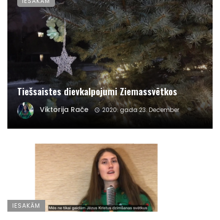
IESAKĀM
Tiešsaistes dievkalpojumi Ziemassvētkos
Viktorija Rače
2020. gada 23. December
IESAKĀM