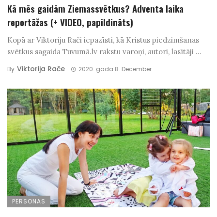
Kā mēs gaidām Ziemassvētkus? Adventa laika
reportāžas (+ VIDEO, papildināts)
Kopā ar Viktoriju Rači iepazīsti, kā Kristus piedzimšanas
svētkus sagaida Tuvumā.lv rakstu varoņi, autori, lasītāji ...
Viktorija Rače
By
2020. gada 8. December
PERSONAS