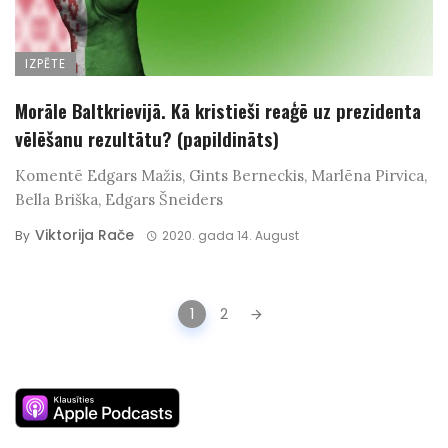
IZPĒTE
Morāle Baltkrievijā. Kā kristieši reaģē uz prezidenta
vēlēšanu rezultātu? (papildināts)
Komentē Edgars Mažis, Gints Berneckis, Marlēna Pirvica,
Bella Briška, Edgars Šneiders
Viktorija Rače
By
2020. gada 14. August
Posts
1
2
navigation