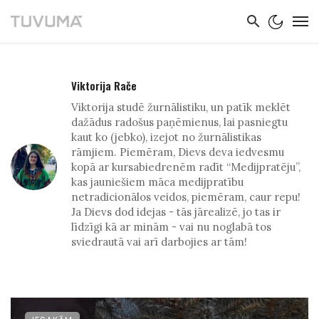
Viktorija Rače
Viktorija studē žurnālistiku, un patīk meklēt
dažādus radošus paņēmienus, lai pasniegtu
kaut ko (jebko), izejot no žurnālistikas
rāmjiem. Piemēram, Dievs deva iedvesmu
kopā ar kursabiedrenēm radīt “Medijpratēju”,
kas jauniešiem māca medijpratību
netradicionālos veidos, piemēram, caur repu!
Ja Dievs dod idejas - tās jārealizē, jo tas ir
līdzīgi kā ar minām - vai nu noglabā tos
sviedrautā vai arī darbojies ar tām!