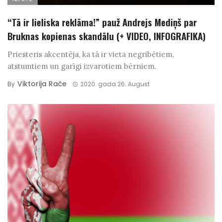
“Tā ir lieliska reklāma!” pauž Andrejs Mediņš par
Bruknas kopienas skandālu (+ VIDEO, INFOGRAFIKA)
Priesteris akcentēja, ka tā ir vieta negribētiem,
atstumtiem un garīgi izvarotiem bērniem.
Viktorija Rače
By
2020. gada 26. August