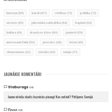
luterāņi
(119)
katoļi
(107)
vērtības
(73)
politika
(73)
sieviete
(65)
pilsoniskā sabiedrība
(64)
baptisti
(64)
kultūra
(61)
draudzes dzīve
(60)
jaunieši
(59)
interesanti fakti
(50)
pieredze
(48)
bērni
(45)
ekumenisms
(42)
mūzika
(40)
misija
(37)
JAUNĀKIE KOMENTĀRI
Staburags
on
Jaunu vīriešu skaits baznīcās pieaug! Kas notiek? Pētījums Somijā
Пллл
on