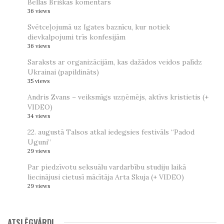
Bellas Briškas komentārs
36 views
Svētceļojumā uz Igates baznīcu, kur notiek
dievkalpojumi trīs konfesijām
36 views
Saraksts ar organizācijām, kas dažādos veidos palīdz
Ukrainai (papildināts)
35 views
Andris Zvans – veiksmīgs uzņēmējs, aktīvs kristietis (+
VIDEO)
34 views
22. augustā Talsos atkal iedegsies festivāls “Padod
Uguni”
29 views
Par piedzīvotu seksuālu vardarbību studiju laikā
liecinājusi cietusī mācītāja Arta Skuja (+ VIDEO)
29 views
ATSLĒGVĀRDI