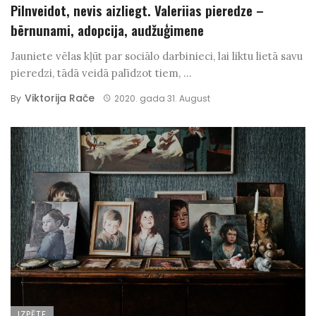
Pilnveidot, nevis aizliegt. Valeriias pieredze –
bērnunami, adopcija, audžuģimene
Jauniete vēlas kļūt par sociālo darbinieci, lai liktu lietā savu
pieredzi, tādā veidā palīdzot tiem, ...
Viktorija Rače
By
2020. gada 31. August
IZPĒTE