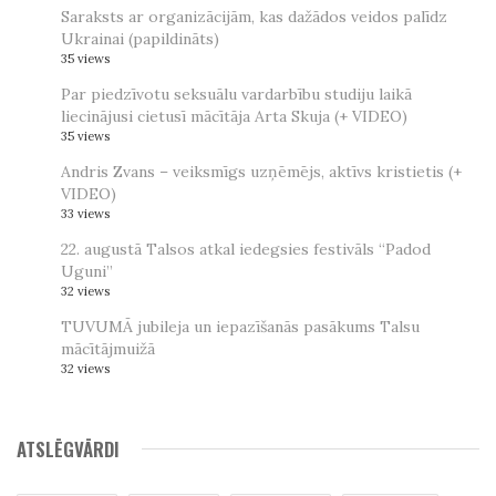
Saraksts ar organizācijām, kas dažādos veidos palīdz
Ukrainai (papildināts)
35 views
Par piedzīvotu seksuālu vardarbību studiju laikā
liecinājusi cietusī mācītāja Arta Skuja (+ VIDEO)
35 views
Andris Zvans – veiksmīgs uzņēmējs, aktīvs kristietis (+
VIDEO)
33 views
22. augustā Talsos atkal iedegsies festivāls “Padod
Uguni”
32 views
TUVUMĀ jubileja un iepazīšanās pasākums Talsu
mācītājmuižā
32 views
ATSLĒGVĀRDI