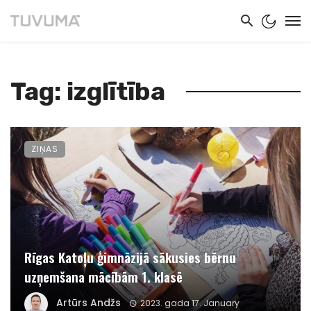
Tag: izglītība
ZIŅAS
Rīgas Katoļu ģimnāzijā sākusies bērnu
uzņemšana mācībām 1. klasē
Artūrs Andžs
2023. gada 17. January