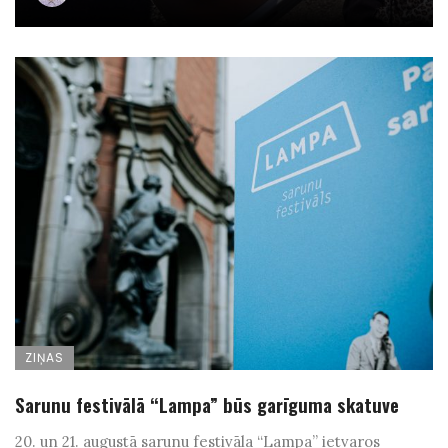
ZIŅAS
Sarunu festivālā “Lampa” būs garīguma skatuve
20. un 21. augustā sarunu festivāla “Lampa” ietvaros