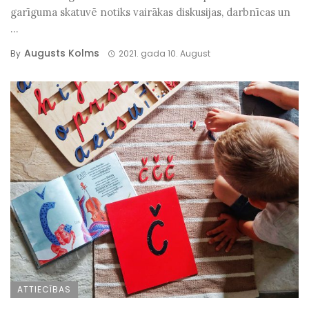
garīguma skatuvē notiks vairākas diskusijas, darbnīcas un
...
Augusts Kolms
By
2021. gada 10. August
ATTIECĪBAS