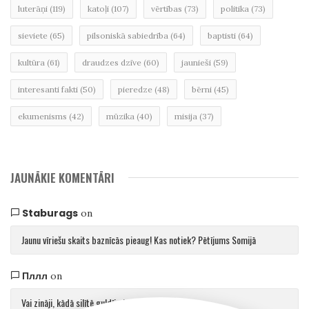
luterāņi
(119)
katoļi
(107)
vērtības
(73)
politika
(73)
sieviete
(65)
pilsoniskā sabiedrība
(64)
baptisti
(64)
kultūra
(61)
draudzes dzīve
(60)
jaunieši
(59)
interesanti fakti
(50)
pieredze
(48)
bērni
(45)
ekumenisms
(42)
mūzika
(40)
misija
(37)
JAUNĀKIE KOMENTĀRI
Staburags
on
Jaunu vīriešu skaits baznīcās pieaug! Kas notiek? Pētījums Somijā
Пллл
on
Vai zināji, kādā silītē guldīja Jēzu?