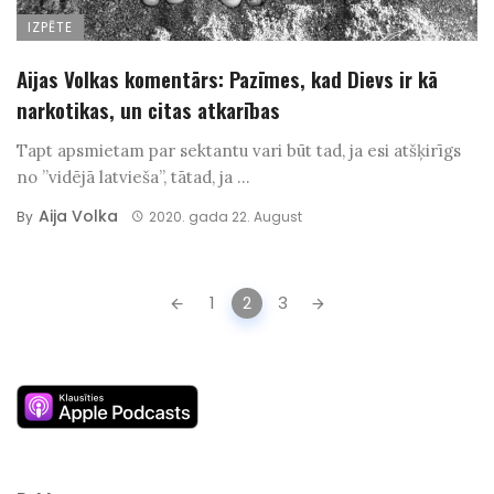
IZPĒTE
Aijas Volkas komentārs: Pazīmes, kad Dievs ir kā
narkotikas, un citas atkarības
Tapt apsmietam par sektantu vari būt tad, ja esi atšķirīgs
no ”vidējā latvieša”, tātad, ja ...
Aija Volka
By
2020. gada 22. August
Posts
1
2
3
navigation