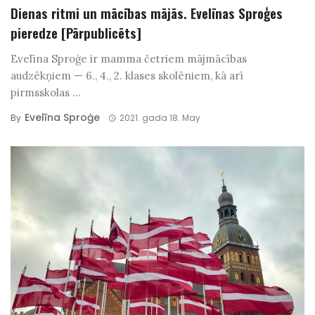
Dienas ritmi un mācības mājās. Evelīnas Sproģes
pieredze [Pārpublicēts]
Evelīna Sproģe ir mamma četriem mājmācības
audzēkņiem — 6., 4., 2. klases skolēniem, kā arī
pirmsskolas ...
Evelīna Sproģe
By
2021. gada 18. May