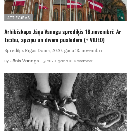
ATTIECĪBAS
Arhibīskapa Jāņa Vanaga sprediķis 18.novembrī: Ar
ticību, apziņu un divām puslodēm (+ VIDEO)
Sprediķis Rīgas Domā, 2020. gada 18. novembrī
Jānis Vanags
By
2020. gada 18. November