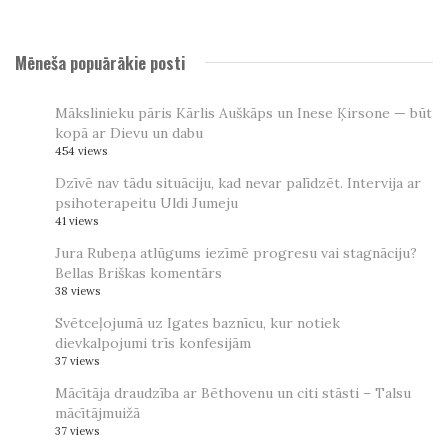
Mēneša popuārākie posti
Mākslinieku pāris Kārlis Auškāps un Inese Ķirsone — būt
kopā ar Dievu un dabu
454 views
Dzīvē nav tādu situāciju, kad nevar palīdzēt. Intervija ar
psihoterapeitu Uldi Jumeju
41 views
Jura Rubeņa atlūgums iezīmē progresu vai stagnāciju?
Bellas Briškas komentārs
38 views
Svētceļojumā uz Igates baznīcu, kur notiek
dievkalpojumi trīs konfesijām
37 views
Mācītāja draudzība ar Bēthovenu un citi stāsti – Talsu
mācītājmuižā
37 views