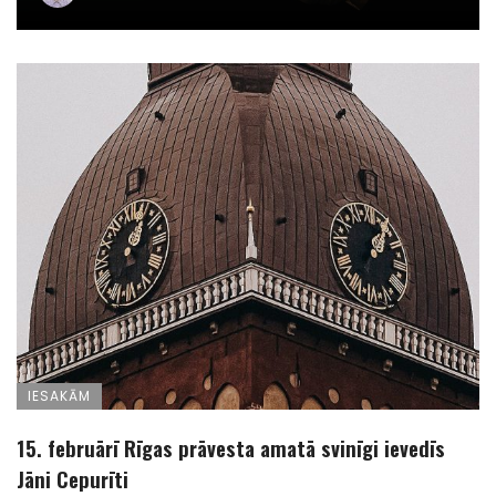
IESAKĀM
15. februārī Rīgas prāvesta amatā svinīgi ievedīs
Jāni Cepurīti