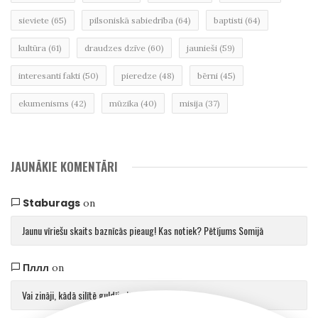
sieviete
(65)
pilsoniskā sabiedrība
(64)
baptisti
(64)
kultūra
(61)
draudzes dzīve
(60)
jaunieši
(59)
interesanti fakti
(50)
pieredze
(48)
bērni
(45)
ekumenisms
(42)
mūzika
(40)
misija
(37)
JAUNĀKIE KOMENTĀRI
Staburags
on
Jaunu vīriešu skaits baznīcās pieaug! Kas notiek? Pētījums Somijā
Пллл
on
Vai zināji, kādā silītē guldīja Jēzu?