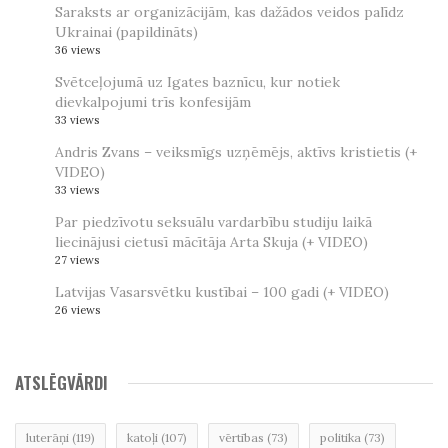
Saraksts ar organizācijām, kas dažādos veidos palīdz
Ukrainai (papildināts)
36 views
Svētceļojumā uz Igates baznīcu, kur notiek
dievkalpojumi trīs konfesijām
33 views
Andris Zvans – veiksmīgs uzņēmējs, aktīvs kristietis (+
VIDEO)
33 views
Par piedzīvotu seksuālu vardarbību studiju laikā
liecinājusi cietusī mācītāja Arta Skuja (+ VIDEO)
27 views
Latvijas Vasarsvētku kustībai – 100 gadi (+ VIDEO)
26 views
ATSLĒGVĀRDI
luterāņi
(119)
katoļi
(107)
vērtības
(73)
politika
(73)