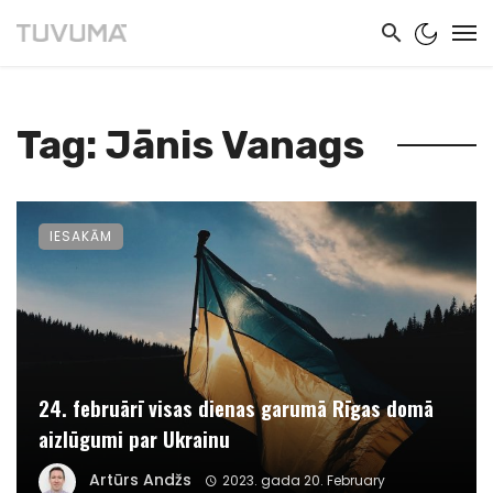
Tag: Jānis Vanags
IESAKĀM
24. februārī visas dienas garumā Rīgas domā
aizlūgumi par Ukrainu
Artūrs Andžs
2023. gada 20. February