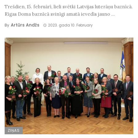
Trešdien, 15. februārī, lieli svētki Latvijas luterāņu baznīcā.
Rīgas Doma baznīcā svinīgi amatā ievedīs jauno ...
Artūrs Andžs
By
2023. gada 10. February
ZIŅAS