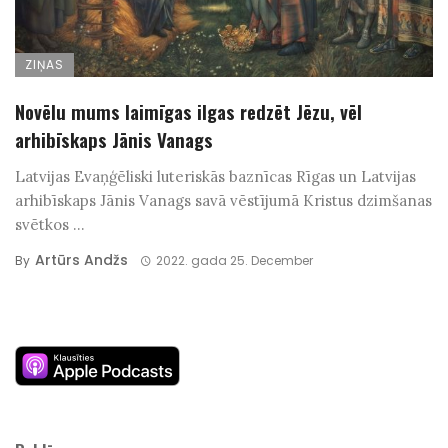
ZIŅAS
Novēlu mums laimīgas ilgas redzēt Jēzu, vēl
arhibīskaps Jānis Vanags
Latvijas Evaņģēliski luteriskās baznīcas Rīgas un Latvijas
arhibīskaps Jānis Vanags savā vēstījumā Kristus dzimšanas
svētkos ...
Artūrs Andžs
By
2022. gada 25. December