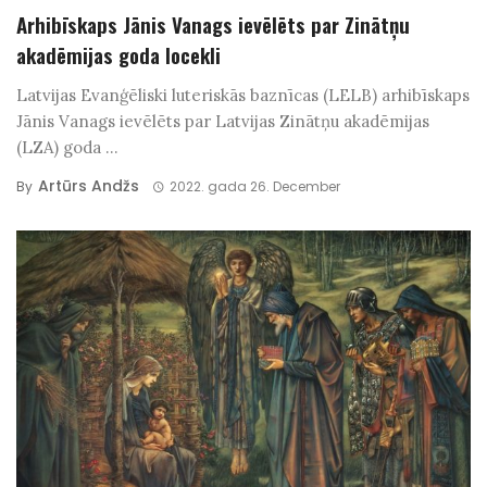
Arhibīskaps Jānis Vanags ievēlēts par Zinātņu
akadēmijas goda locekli
Latvijas Evanģēliski luteriskās baznīcas (LELB) arhibīskaps
Jānis Vanags ievēlēts par Latvijas Zinātņu akadēmijas
(LZA) goda ...
Artūrs Andžs
By
2022. gada 26. December