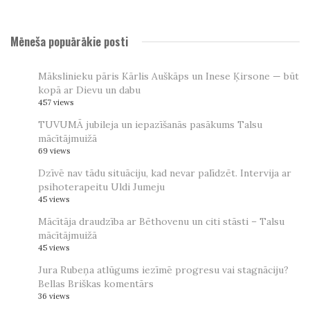
Mēneša popuārākie posti
Mākslinieku pāris Kārlis Auškāps un Inese Ķirsone — būt
kopā ar Dievu un dabu
457 views
TUVUMĀ jubileja un iepazīšanās pasākums Talsu
mācītājmuižā
69 views
Dzīvē nav tādu situāciju, kad nevar palīdzēt. Intervija ar
psihoterapeitu Uldi Jumeju
45 views
Mācītāja draudzība ar Bēthovenu un citi stāsti – Talsu
mācītājmuižā
45 views
Jura Rubeņa atlūgums iezīmē progresu vai stagnāciju?
Bellas Briškas komentārs
36 views