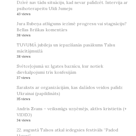
Dzīvē nav tādu situāciju, kad nevar palīdzēt. Intervija ar
psihoterapeitu Uldi Jumeju
43 views
Jura Rubeņa atlūgums iezīmē progresu vai stagnāciju?
Bellas Briškas komentārs
38 views
TUVUMĀ jubileja un iepazīšanās pasākums Talsu
mācītājmuižā
38 views
Svētceļojumā uz Igates baznīcu, kur notiek
dievkalpojumi trīs konfesijām
37 views
Saraksts ar organizācijām, kas dažādos veidos palīdz
Ukrainai (papildināts)
35 views
Andris Zvans – veiksmīgs uzņēmējs, aktīvs kristietis (+
VIDEO)
34 views
22. augustā Talsos atkal iedegsies festivāls “Padod
Uguni”