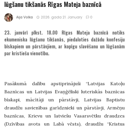
lūgšanu tikšanās Rīgas Mateja baznīcā
Aija Volka
2026. gada 21. January
0
23. janvārī plkst. 18.00 Rīgas Mateja baznīcā notiks
ekumeniska lūgšanu tikšanās, piedaloties dažādu konfesiju
bīskapiem un pārstāvjiem, ar kopīgu slavēšanu un lūgšanām
par kristiešu vienotību.
Pasākumā dalību apstiprinājuši “Latvijas Katoļu
Baznīcas un Latvijas Evaņģēliski luteriskās baznīcas
bīskapi, mācītāji un pārstāvji, Latvijas Baptistu
draudžu savienības garīdznieki un pārstāvji, Armēņu
baznīcas, Krievu un latviešu Vasarsvētku draudzes
(Dzīvības avots un Labā vēsts), draudžu “Kristus