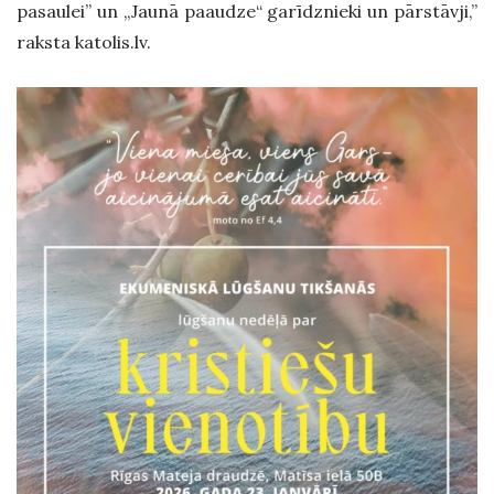
pasaulei” un „Jaunā paaudze“ garīdznieki un pārstāvji,”
raksta katolis.lv.