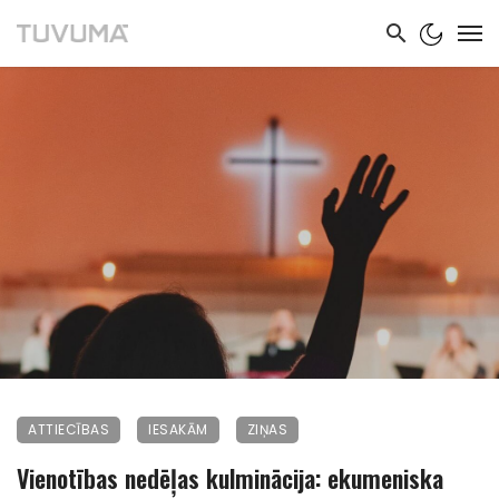
ATTIECĪBAS
IESAKĀM
ZIŅAS
Vienotības nedēļas kulminācija: ekumeniska