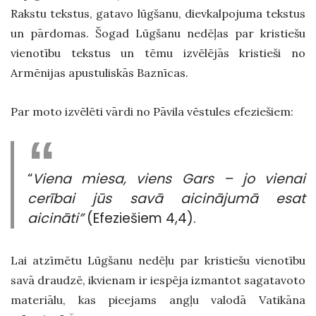
Rakstu tekstus, gatavo lūgšanu, dievkalpojuma tekstus
un pārdomas. Šogad Lūgšanu nedēļas par kristiešu
vienotību tekstus un tēmu izvēlējās kristieši no
Armēnijas apustuliskās Baznīcas.
Par moto izvēlēti vārdi no Pāvila vēstules efeziešiem:
“
Viena miesa, viens Gars – jo vienai
cerībai jūs savā aicinājumā esat
aicināti”
(Efeziešiem 4,4).
Lai atzīmētu Lūgšanu nedēļu par kristiešu vienotību
savā draudzē, ikvienam ir iespēja izmantot sagatavoto
materiālu, kas pieejams angļu valodā Vatikāna