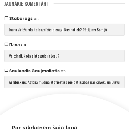
JAUNĀKIE KOMENTĀRI
Staburags
on
Jaunu vīriešu skaits baznīcās pieaug! Kas notiek? Pētījums Somijā
Пллл
on
Vai zināji, kādā silītē guldīja Jēzu?
Saulvedis Gaujmalietis
on
Arhibīskaps Aglonā mudina atgriezties pie patiesības par cilvēku un Dievu
Par sīkdatnēm šajā lapā