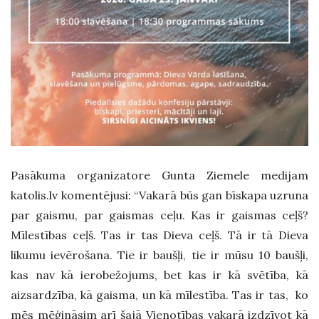
Pasākuma organizatore Gunta Ziemele medijam
katolis.lv komentējusi: “Vakarā būs gan bīskapa uzruna
par gaismu, par gaismas ceļu. Kas ir gaismas ceļš?
Mīlestības ceļš. Tas ir tas Dieva ceļš. Tā ir tā Dieva
likumu ievērošana. Tie ir baušļi, tie ir mūsu 10 baušļi,
kas nav kā ierobežojums, bet kas ir kā svētība, kā
aizsardzība, kā gaisma, un kā mīlestība. Tas ir tas, ko
mēs mēģināsim arī šajā Vienotības vakarā izdzīvot kā