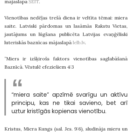
mājaslapā
ŠEIT
.
Vienotības nedēļas trešā diena ir veltīta tēmai: miera
saite. Latviski pārdomas un lasāmās Rakstu Vietas,
jautājums un lūgšana publicēta Latvijas evaņģēliski
luteriskās baznīcas mājaslapā
lelb.lv
.
”Miers ir izšķirošs faktors vienotības saglabāšanā
Baznīcā. Vēstulē efeziešiem 4:3
“miera saite” apzīmē svarīgu un aktīvu
principu, kas ne tikai savieno, bet arī
uztur kristīgās kopienas vienotību.
Kristus, Miera Kungs (sal. Jes. 9:6), sludināja mieru un