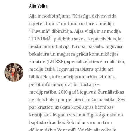
Aija Volka
Aija ir nodibinājuma ''Kristīga dzīvesveida
izpētes fonds'' un fonda uzturētā medija
''Tuvumā'' dibinātāja. Aijas vīzija ir ar medija
''TUVUMĀ'' palīdzību savest kopā cilvēkus, lai
nestu mieru Latvijā, Eiropā, pasaulē. Ieguvusi
bakalaura un maģistra grādu komunikācijas
zinātnē (LU SZF), specializējoties žurnālistikā,
mediju ētikā. Ieguvusi maģistra grādu arī
bibliotēku, informācijas un arhīvu zinībās,
pētot informācijpratību, tostarp –
medijpratību. 2010.gadā ieguvusi Žurnālistikas
cerības balvu par pētniecisko žurnālistiku. Sevi
par kristieti uzskata kopš agras bērnības,
kristījusies 16 gadu vecumā Rīgas Āgenskalna
baptistu draudzē. Šobrīd ar vīru un trim
dēliem dzīvo Ventspilī. Vairāk: aijavolka.lv