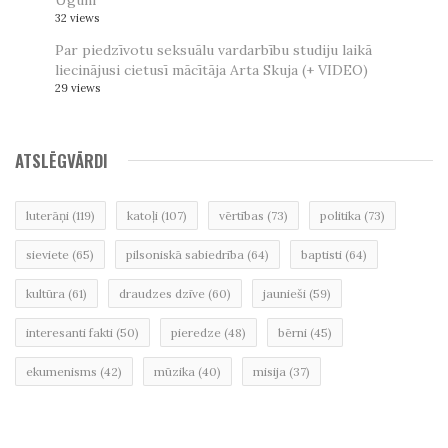
32 views
Par piedzīvotu seksuālu vardarbību studiju laikā
liecinājusi cietusī mācītāja Arta Skuja (+ VIDEO)
29 views
ATSLĒGVĀRDI
luterāņi
(119)
katoļi
(107)
vērtības
(73)
politika
(73)
sieviete
(65)
pilsoniskā sabiedrība
(64)
baptisti
(64)
kultūra
(61)
draudzes dzīve
(60)
jaunieši
(59)
interesanti fakti
(50)
pieredze
(48)
bērni
(45)
ekumenisms
(42)
mūzika
(40)
misija
(37)