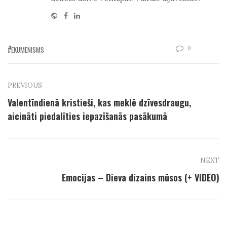
Website
Facebook
Linkedin
0
EKUMENISMS
PREVIOUS
Valentīndienā kristieši, kas meklē dzīvesdraugu,
aicināti piedalīties iepazīšanās pasākumā
NEXT
Emocijas – Dieva dizains mūsos (+ VIDEO)