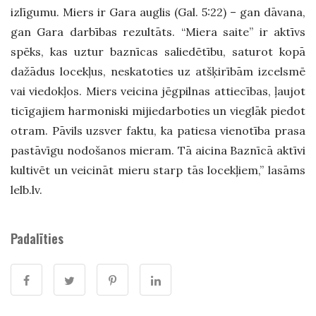
izlīgumu. Miers ir Gara auglis (Gal. 5:22) – gan dāvana,
gan Gara darbības rezultāts. “Miera saite” ir aktīvs
spēks, kas uztur baznīcas saliedētību, saturot kopā
dažādus locekļus, neskatoties uz atšķirībām izcelsmē
vai viedokļos. Miers veicina jēgpilnas attiecības, ļaujot
ticīgajiem harmoniski mijiedarboties un vieglāk piedot
otram. Pāvils uzsver faktu, ka patiesa vienotība prasa
pastāvīgu nodošanos mieram. Tā aicina Baznīcā aktīvi
kultivēt un veicināt mieru starp tās locekļiem,” lasāms
lelb.lv.
Padalīties