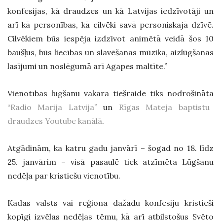
konfesijas, kā draudzes un kā Latvijas iedzīvotāji un
arī kā personības, kā cilvēki savā personiskajā dzīvē.
Cilvēkiem būs iespēja izdzīvot animētā veidā šos 10
baušļus, būs liecības un slavēšanas mūzika, aizlūgšanas
lasījumi un noslēgumā arī Agapes maltīte.”
Vienotības lūgšanu vakara tiešraide tiks nodrošināta
“Radio Marija Latvija”
un
Rīgas Mateja baptistu
draudzes Youtube kanālā
.
Atgādinām, ka katru gadu janvārī – šogad no 18. līdz
25. janvārim – visā pasaulē tiek atzīmēta Lūgšanu
nedēļa par kristiešu vienotību.
Kādas valsts vai reģiona dažādu konfesiju kristieši
kopīgi izvēlas nedēļas tēmu, kā arī atbilstošus Svēto