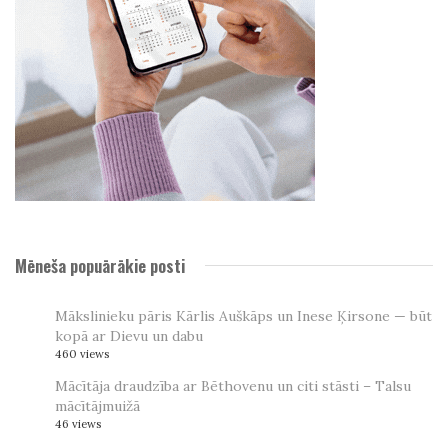
Mēneša popuārākie posti
Mākslinieku pāris Kārlis Auškāps un Inese Ķirsone — būt
kopā ar Dievu un dabu
460 views
Mācītāja draudzība ar Bēthovenu un citi stāsti – Talsu
mācītājmuižā
46 views