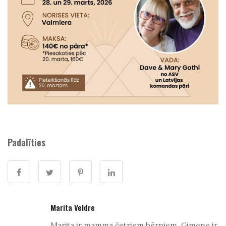
Padalīties
Marita Veldre
Marita ir mamma četriem bērniem. Ģimene ir