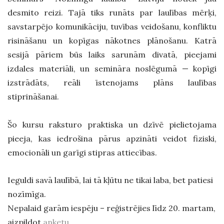
desmito reizi. Tajā tiks runāts par laulības mērķi,
savstarpējo komunikāciju, tuvības veidošanu, konfliktu
risināšanu un kopīgas nākotnes plānošanu. Katrā
sesijā pāriem būs laiks sarunām divatā, pieejami
izdales materiāli, un semināra noslēgumā — kopīgi
izstrādāts, reāli īstenojams plāns laulības
stiprināšanai.
Šo kursu raksturo praktiska un dzīvē pielietojama
pieeja, kas iedrošina pārus apzināti veidot fiziski,
emocionāli un garīgi stipras attiecības.
Ieguldi savā laulībā, lai tā kļūtu ne tikai laba, bet patiesi
nozīmīga.
Nepalaid garām iespēju – reģistrējies līdz 20. martam,
aizpildot
anketu
.