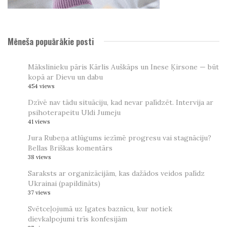
Mēneša popuārākie posti
Mākslinieku pāris Kārlis Auškāps un Inese Ķirsone — būt
kopā ar Dievu un dabu
454 views
Dzīvē nav tādu situāciju, kad nevar palīdzēt. Intervija ar
psihoterapeitu Uldi Jumeju
41 views
Jura Rubeņa atlūgums iezīmē progresu vai stagnāciju?
Bellas Briškas komentārs
38 views
Saraksts ar organizācijām, kas dažādos veidos palīdz
Ukrainai (papildināts)
37 views
Svētceļojumā uz Igates baznīcu, kur notiek
dievkalpojumi trīs konfesijām