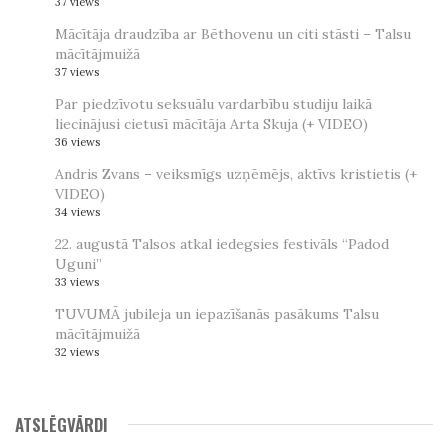
37 views
Mācītāja draudzība ar Bēthovenu un citi stāsti – Talsu
mācītājmuižā
37 views
Par piedzīvotu seksuālu vardarbību studiju laikā
liecinājusi cietusī mācītāja Arta Skuja (+ VIDEO)
36 views
Andris Zvans – veiksmīgs uzņēmējs, aktīvs kristietis (+
VIDEO)
34 views
22. augustā Talsos atkal iedegsies festivāls “Padod
Uguni”
33 views
TUVUMĀ jubileja un iepazīšanās pasākums Talsu
mācītājmuižā
32 views
ATSLĒGVĀRDI