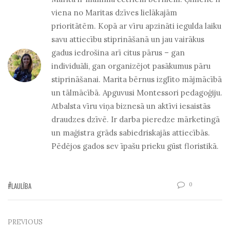
viena no Maritas dzīves lielākajām
prioritātēm. Kopā ar vīru apzināti iegulda laiku
savu attiecību stiprināšanā un jau vairākus
gadus iedrošina arī citus pārus – gan
individuāli, gan organizējot pasākumus pāru
stiprināšanai. Marita bērnus izglīto mājmācībā
un tālmācībā. Apguvusi Montessori pedagoģiju.
Atbalsta vīru viņa biznesā un aktīvi iesaistās
draudzes dzīvē. Ir darba pieredze mārketingā
un maģistra grāds sabiedriskajās attiecībās.
Pēdējos gados sev īpašu prieku gūst floristikā.
0
LAULĪBA
PREVIOUS