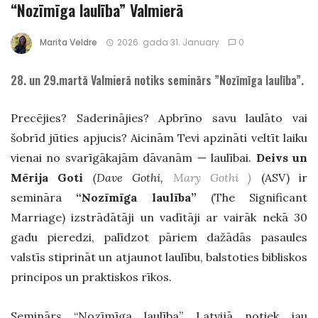
“Nozīmīga laulība” Valmierā
Marita Veldre
2026. gada 31. January
0
28. un 29.martā Valmierā notiks seminārs ”Nozīmīga laulība”.
Precējies? Saderinājies? Apbrīno savu laulāto vai
šobrīd jūties apjucis? Aicinām Tevi apzināti veltīt laiku
vienai no svarīgākajām dāvanām — laulībai.
Deivs un
Mērija Goti
(Dave Gothi,
Mary Gothi )
(ASV) ir
semināra
“Nozīmīga laulība”
(The Significant
Marriage) izstrādātāji un vadītāji ar vairāk nekā 30
gadu pieredzi, palīdzot pāriem dažādās pasaules
valstīs stiprināt un atjaunot laulību, balstoties bibliskos
principos un praktiskos rīkos.
Seminārs “Nozīmīga laulība” Latvijā notiek jau