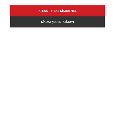
ATĻAUT VISAS SĪKDATNES
SĪKDATŅU IESTATĪJUMI
JAUNIEŠI
PERSONAS
PILSONISKĀ SABIEDRĪBA