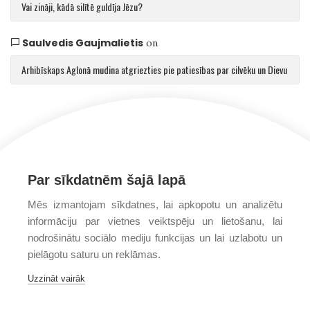
Vai zināji, kādā silītē guldīja Jēzu?
Saulvedis Gaujmalietis
on
Arhibīskaps Aglonā mudina atgriezties pie patiesības par cilvēku un Dievu
Par sīkdatnēm šajā lapā
Mēs izmantojam sīkdatnes, lai apkopotu un analizētu
informāciju par vietnes veiktspēju un lietošanu, lai
nodrošinātu sociālo mediju funkcijas un lai uzlabotu un
pielāgotu saturu un reklāmas.
Uzzināt vairāk