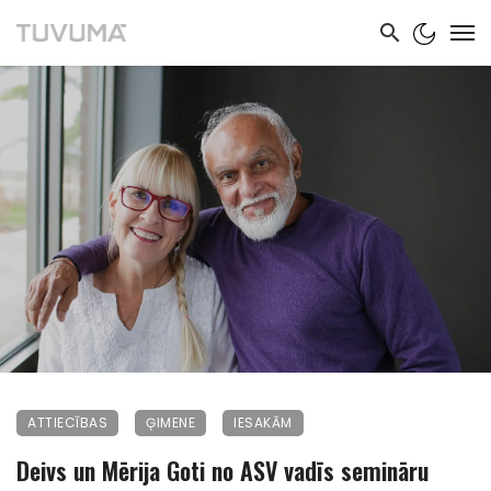
ATTIECĪBAS
ĢIMENE
IESAKĀM
Deivs un Mērija Goti no ASV vadīs semināru