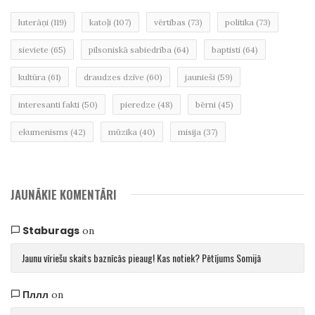
luterāņi
(119)
katoļi
(107)
vērtības
(73)
politika
(73)
sieviete
(65)
pilsoniskā sabiedrība
(64)
baptisti
(64)
kultūra
(61)
draudzes dzīve
(60)
jaunieši
(59)
interesanti fakti
(50)
pieredze
(48)
bērni
(45)
ekumenisms
(42)
mūzika
(40)
misija
(37)
JAUNĀKIE KOMENTĀRI
Staburags
on
Jaunu vīriešu skaits baznīcās pieaug! Kas notiek? Pētījums Somijā
Пллл
on