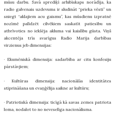
mūsu darbu. Savā sprediķī arhibīskaps norādīja, ka
radio galvenais uzdevums ir sludināt “prieka vēsti” un
sniegt “aklajiem acu gaismu”, kas mūsdienu izpratnē
nozīmē palīdzēt cilvēkiem saskatīt patiesību un
atbrīvoties no iekšēja akluma vai kaislību gūsta. Viņš
akcentēja trīs svarīgus Radio Marija darbības
virzienus jeb dimensijas:
· Ekumēniskā dimensija: sadarbība ar citu konfesiju
pārstāvjiem;
· Kultūras dimensija: nacionālās identitātes
stiprināšana un evaņģēlija saikne ar kultūru;
· Patriotiskā dimensija: ticīgā kā savas zemes patriota
loma, nodalot to no neveselīga nacionālisma.