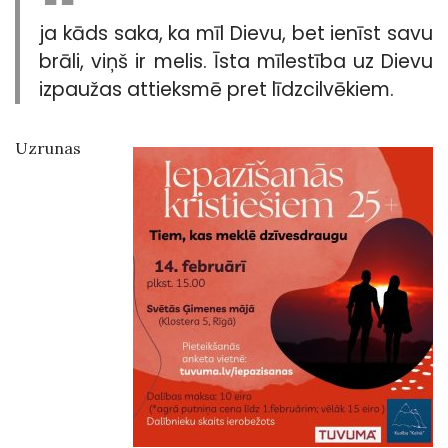
ja kāds saka, ka mīl Dievu, bet ienīst savu
brāli, viņš ir melis. Īsta mīlestība uz Dievu
izpaužas attieksmē pret līdzcilvēkiem.
Uzrunas