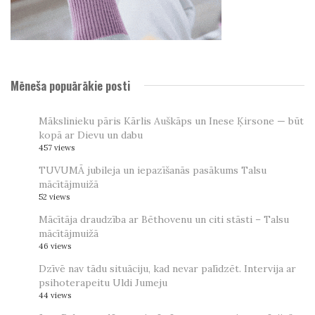
Mēneša popuārākie posti
Mākslinieku pāris Kārlis Auškāps un Inese Ķirsone — būt
kopā ar Dievu un dabu
457 views
TUVUMĀ jubileja un iepazīšanās pasākums Talsu
mācītājmuižā
52 views
Mācītāja draudzība ar Bēthovenu un citi stāsti – Talsu
mācītājmuižā
46 views
Dzīvē nav tādu situāciju, kad nevar palīdzēt. Intervija ar
psihoterapeitu Uldi Jumeju
44 views