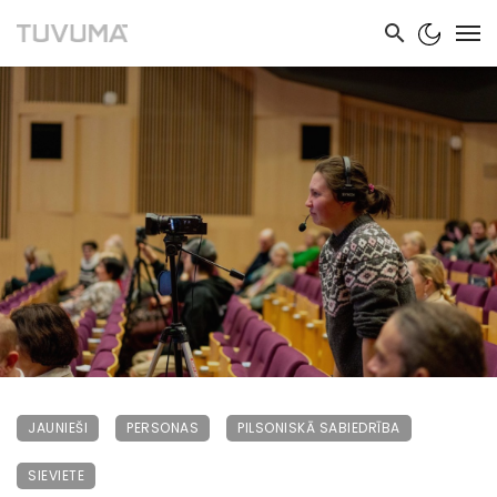
JAUNIEŠI
PERSONAS
PILSONISKĀ SABIEDRĪBA
SIEVIETE