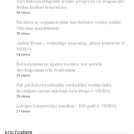
Jura Rubeņa atlūgums iezīmē progresu vai stagnāciju?
Bellas Briškas komentārs
36 views
Saraksts ar organizācijām, kas dažādos veidos palīdz
Ukrainai (papildināts)
35 views
Andris Zvans – veiksmīgs uzņēmējs, aktīvs kristietis (+
VIDEO)
34 views
Svētceļojumā uz Igates baznīcu, kur notiek
dievkalpojumi trīs konfesijām
33 views
Par piedzīvotu seksuālu vardarbību studiju laikā
liecinājusi cietusī mācītāja Arta Skuja (+ VIDEO)
28 views
Latvijas Vasarsvētku kustībai – 100 gadi (+ VIDEO)
27 views
ATSLĒGVĀRDI