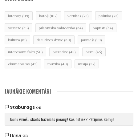
luterāņi
(119)
katoļi
(107)
vērtības
(73)
politika
(73)
sieviete
(65)
pilsoniskā sabiedrība
(64)
baptisti
(64)
kultūra
(61)
draudzes dzīve
(60)
jaunieši
(59)
interesanti fakti
(50)
pieredze
(48)
bērni
(45)
ekumenisms
(42)
mūzika
(40)
misija
(37)
JAUNĀKIE KOMENTĀRI
Staburags
on
Jaunu vīriešu skaits baznīcās pieaug! Kas notiek? Pētījums Somijā
Пллл
on