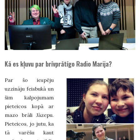
Kā es kļuvu par brīvprātīgo Radio Marija?
Par šo iespēju
uzzināju feisbukā un
šim kalpojumam
pieteicos kopā ar
mazo brāli Jāzepu.
Pieteicos, jo jutu, ka
tā varēšu kaut