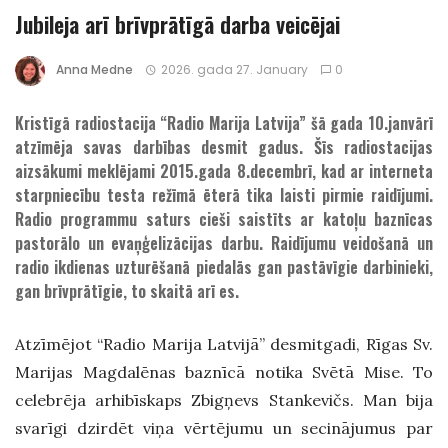
Jubileja arī brīvprātīgā darba veicējai
Anna Medne
2026. gada 27. January
0
Kristīgā radiostacija “Radio Marija Latvija” šā gada 10.janvārī
atzīmēja savas darbības desmit gadus. Šīs radiostacijas
aizsākumi meklējami 2015.gada 8.decembrī, kad ar interneta
starpniecību testa režīmā ēterā tika laisti pirmie raidījumi.
Radio programmu saturs cieši saistīts ar katoļu baznīcas
pastorālo un evaņģelizācijas darbu. Raidījumu veidošanā un
radio ikdienas uzturēšanā piedalās gan pastāvīgie darbinieki,
gan brīvprātīgie, to skaitā arī es.
Atzīmējot “Radio Marija Latvijā” desmitgadi, Rīgas Sv.
Marijas Magdalēnas baznīcā notika Svētā Mise. To
celebrēja arhibīskaps Zbigņevs Stankevičs. Man bija
svarīgi dzirdēt viņa vērtējumu un secinājumus par