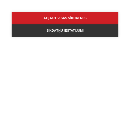
ATĻAUT VISAS SĪKDATNES
SĪKDATŅU IESTATĪJUMI