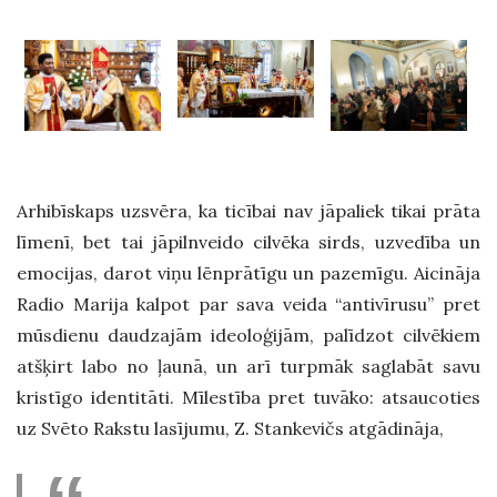
Arhibīskaps uzsvēra, ka ticībai nav jāpaliek tikai prāta
līmenī, bet tai jāpilnveido cilvēka sirds, uzvedība un
emocijas, darot viņu lēnprātīgu un pazemīgu. Aicināja
Radio Marija kalpot par sava veida “antivīrusu” pret
mūsdienu daudzajām ideoloģijām, palīdzot cilvēkiem
atšķirt labo no ļaunā, un arī turpmāk saglabāt savu
kristīgo identitāti. Mīlestība pret tuvāko: atsaucoties
uz Svēto Rakstu lasījumu, Z. Stankevičs atgādināja,