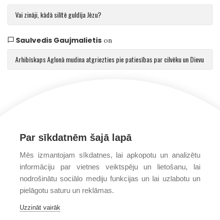
Vai zināji, kādā silītē guldīja Jēzu?
Saulvedis Gaujmalietis
on
Arhibīskaps Aglonā mudina atgriezties pie patiesības par cilvēku un Dievu
Par sīkdatnēm šajā lapā
Mēs izmantojam sīkdatnes, lai apkopotu un analizētu
informāciju par vietnes veiktspēju un lietošanu, lai
nodrošinātu sociālo mediju funkcijas un lai uzlabotu un
pielāgotu saturu un reklāmas.
Uzzināt vairāk