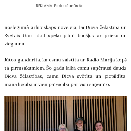
REKLĀMA. Pieteikšanās
šeit
.
noslēgumā arhibīskaps novēlēja, lai Dieva žēlastība un
Svētais Gars dod spēku pildīt baušļus ar prieku un
vieglumu.
Jūtos gandarīta, ka esmu saistīta ar Radio Marija kopš
tā pirmsākumiem. Šo gadu laikā esmu saņēmusi daudz
Dieva žēlastības, esmu Dieva svētīta un piepildīta,
mana liecība ir vien pateicība par visu saņemto.