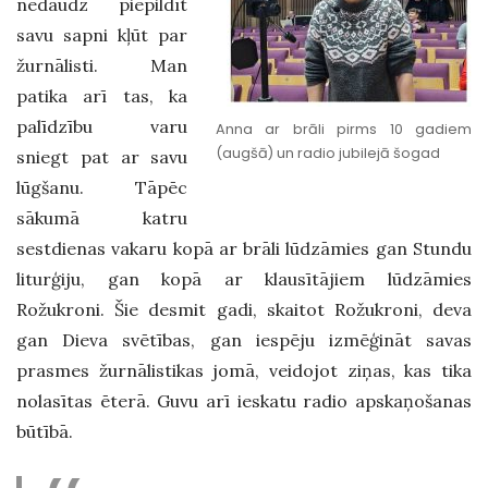
nedaudz piepildīt
savu sapni kļūt par
žurnālisti. Man
patika arī tas, ka
palīdzību varu
Anna ar brāli pirms 10 gadiem
(augšā) un radio jubilejā šogad
sniegt pat ar savu
lūgšanu. Tāpēc
sākumā katru
sestdienas vakaru kopā ar brāli lūdzāmies gan Stundu
liturģiju, gan kopā ar klausītājiem lūdzāmies
Rožukroni. Šie desmit gadi, skaitot Rožukroni, deva
gan Dieva svētības, gan iespēju izmēģināt savas
prasmes žurnālistikas jomā, veidojot ziņas, kas tika
nolasītas ēterā. Guvu arī ieskatu radio apskaņošanas
būtībā.