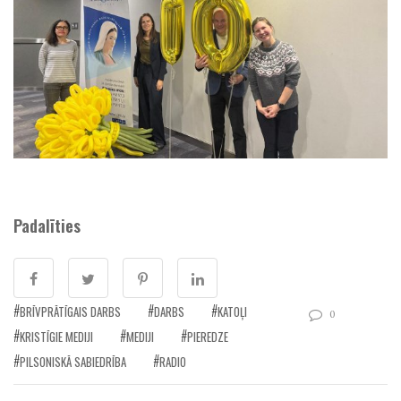
Padalīties
BRĪVPRĀTĪGAIS DARBS
DARBS
KATOĻI
0
KRISTĪGIE MEDIJI
MEDIJI
PIEREDZE
PILSONISKĀ SABIEDRĪBA
RADIO