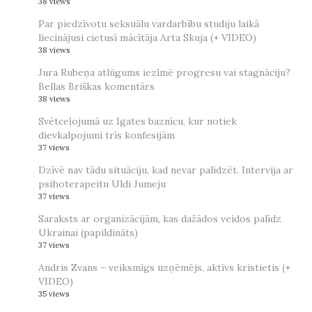
38 views
Par piedzīvotu seksuālu vardarbību studiju laikā
liecinājusi cietusī mācītāja Arta Skuja (+ VIDEO)
38 views
Jura Rubeņa atlūgums iezīmē progresu vai stagnāciju?
Bellas Briškas komentārs
38 views
Svētceļojumā uz Igates baznīcu, kur notiek
dievkalpojumi trīs konfesijām
37 views
Dzīvē nav tādu situāciju, kad nevar palīdzēt. Intervija ar
psihoterapeitu Uldi Jumeju
37 views
Saraksts ar organizācijām, kas dažādos veidos palīdz
Ukrainai (papildināts)
37 views
Andris Zvans – veiksmīgs uzņēmējs, aktīvs kristietis (+
VIDEO)
35 views