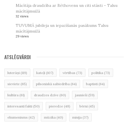
Mācītāja draudzība ar Bēthovenu un citi stāsti – Talsu
mācītājmuižā
32 views
TUVUMĀ jubileja un iepazīšanās pasākums Talsu
mācītājmuižā
29 views
ATSLĒGVĀRDI
luterāņi
(119)
katoļi
(107)
vērtības
(73)
politika
(73)
sieviete
(65)
pilsoniskā sabiedrība
(64)
baptisti
(64)
kultūra
(61)
draudzes dzīve
(60)
jaunieši
(59)
interesanti fakti
(50)
pieredze
(48)
bērni
(45)
ekumenisms
(42)
mūzika
(40)
misija
(37)