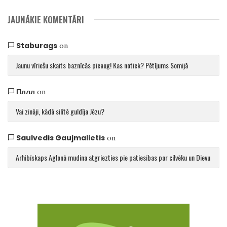
JAUNĀKIE KOMENTĀRI
Staburags
on
Jaunu vīriešu skaits baznīcās pieaug! Kas notiek? Pētījums Somijā
Пллл
on
Vai zināji, kādā silītē guldīja Jēzu?
Saulvedis Gaujmalietis
on
Arhibīskaps Aglonā mudina atgriezties pie patiesības par cilvēku un Dievu