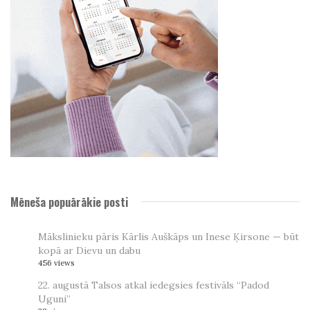
Mēneša popuārākie posti
Mākslinieku pāris Kārlis Auškāps un Inese Ķirsone — būt
kopā ar Dievu un dabu
456 views
22. augustā Talsos atkal iedegsies festivāls “Padod
Uguni”