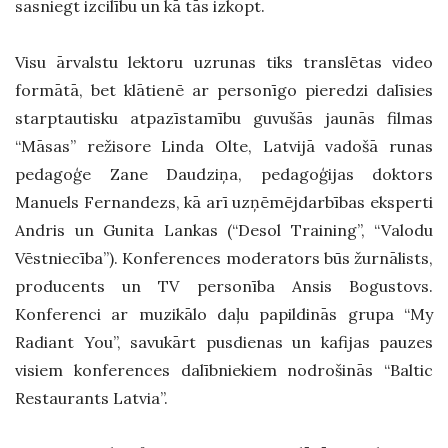
sasniegt izcilību un kā tās izkopt.
Visu ārvalstu lektoru uzrunas tiks translētas video
formātā, bet klātienē ar personīgo pieredzi dalīsies
starptautisku atpazīstamību guvušās jaunās filmas
“Māsas” režisore Linda Olte, Latvijā vadošā runas
pedagoģe Zane Daudziņa, pedagoģijas doktors
Manuels Fernandezs, kā arī uzņēmējdarbības eksperti
Andris un Gunita Lankas (“Desol Training”, “Valodu
Vēstniecība”). Konferences moderators būs žurnālists,
producents un TV personība Ansis Bogustovs.
Konferenci ar muzikālo daļu papildinās grupa “My
Radiant You”, savukārt pusdienas un kafijas pauzes
visiem konferences dalībniekiem nodrošinās “Baltic
Restaurants Latvia”.