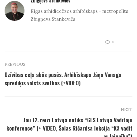
Zbigņevs Stankevičs
Rīgas arhidiecēzes arhibīskaps - metropolīts
Zbigņevs Stankevičs
0
PREVIOUS
Dzīvības ceļa abās pusēs. Arhibīskapa Jāņa Vanaga
sprediķis valsts svētkos (+VIDEO)
NEXT
Jau 12. reizi Latvijā notiks “GLS Latvija Vadītāju
konference” (+ VIDEO, Šolas Ričardsa lekcija “Kā vadīt
ar laipnību”)