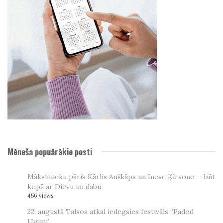
Mēneša popuārākie posti
Mākslinieku pāris Kārlis Auškāps un Inese Ķirsone — būt
kopā ar Dievu un dabu
456 views
22. augustā Talsos atkal iedegsies festivāls “Padod
Uguni”