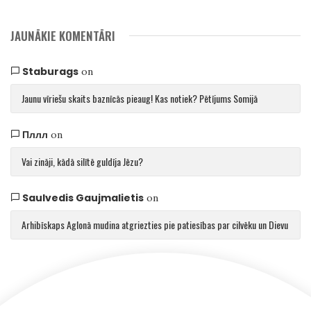
JAUNĀKIE KOMENTĀRI
Staburags
on
Jaunu vīriešu skaits baznīcās pieaug! Kas notiek? Pētījums Somijā
Пллл
on
Vai zināji, kādā silītē guldīja Jēzu?
Saulvedis Gaujmalietis
on
Arhibīskaps Aglonā mudina atgriezties pie patiesības par cilvēku un Dievu