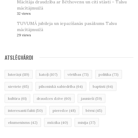
Mācītāja draudzība ar Bēthovenu un citi stāsti – Talsu
mācītājmuižā
32 views
TUVUMĀ jubileja un iepazīšanās pasākums Talsu
mācītājmuižā
29 views
ATSLĒGVĀRDI
luterāņi
(119)
katoļi
(107)
vērtības
(73)
politika
(73)
sieviete
(65)
pilsoniskā sabiedrība
(64)
baptisti
(64)
kultūra
(61)
draudzes dzīve
(60)
jaunieši
(59)
interesanti fakti
(50)
pieredze
(48)
bērni
(45)
ekumenisms
(42)
mūzika
(40)
misija
(37)