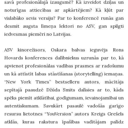
savā profesionālajā izaugsmē? Kā izveidot dziļas un
noturīgas attiecības ar apkārtējiem? Kā kļūt par
vislabāko sevis versiju? Par to konferencē runās gan
desmit augsta līmeņa lektori no ASV, gan spilgti
iedvesmas piemēri no Latvijas.
ASV kinorežisors, Oskara balvas ieguvējs Rons
Hovards konferences dalībniekus uzrunās par to, kā
apvienot profesionālas vadības prasmes ar radošumu
un kā attīstīt labas stāstīšanas (storytelling) iemaņas.
“New York Times” bestselleru autors, mācītājs
sepītajā paaudzē Džūda Smits dalīsies ar to, kāds
spēks piemīt atklātībai, godīgumam, ievainojamībai un
autentiskumam. Savukārt pasaulē vadošās garīgo
resursu lietotnes “YouVersion” autors Kreigs Grešels
atklās, kuras rakstura īpašības vadītājam palīdz