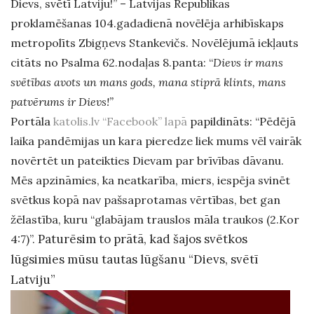
Dievs, svētī Latviju!” – Latvijas Republikas
proklamēšanas 104.gadadienā novēlēja arhibīskaps
metropolīts Zbigņevs Stankevičs. Novēlējumā iekļauts
citāts no Psalma 62.nodaļas 8.panta: “
Dievs ir mans
svētības avots un mans gods, mana stiprā klints, mans
patvērums ir Dievs!”
Portāla
katolis.lv “Facebook” lapā
papildināts: “Pēdējā
laika pandēmijas un kara pieredze liek mums vēl vairāk
novērtēt un pateikties Dievam par brīvības dāvanu.
Mēs apzināmies, ka neatkarība, miers, iespēja svinēt
svētkus kopā nav pašsaprotamas vērtības, bet gan
žēlastība, kuru “glabājam trauslos māla traukos (2.Kor
Paturēsim to prātā, kad šajos svētkos
4:7)”.
lūgsimies mūsu tautas lūgšanu “Dievs, svētī
Latviju”