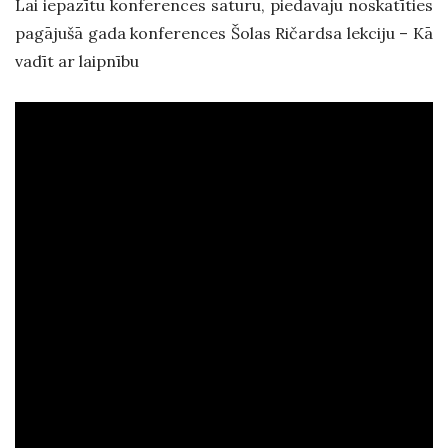
Lai iepazītu konferences saturu, piedāvāju noskatīties
pagājušā gada konferences Šolas Ričardsa lekciju – Kā
vadīt ar laipnību