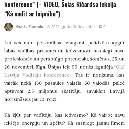
konference” (+ VIDEO, Šolas Ričardsa lekcija
“Kā vadīt ar laipnību”)
Gunta Ziemele
2022. gada 19. November
0
Lai veicinātu personības izaugsmi, palīdzētu apgūt
labas vadības prasmes un iedvesmotu sasniegt savu
profesionālo un personīgo potenciālu, šomēnes, 25. un
26. novembrī, Rīgā, Ūnijas ielā 99, notiks ikgadējā
“GLS
Latvija Vadītāju konference”
. Tas ir notikums, kas
vairāk nekā 130 pasaules valstīs 60 valodās pulcē
aptuveni 2,5 miljonus skatītāju, savukārt Latvijā
norisināsies jau 12. reizi.
Kā kļūt par vadītāju, kas iedvesmo? Kā vairot savu
iekšējo enerģiju un spēku? Kā sasniegt jaunu līmeni