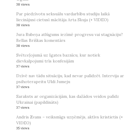
38 views
Par piedzīvotu seksuālu vardarbību studiju laikā
liecinājusi cietusī mācītāja Arta Skuja (+ VIDEO)
38 views
Jura Rubeņa atlūgums iezīmē progresu vai stagnāciju?
Bellas Briškas komentārs
38 views
Svētceļojumā uz Igates baznīcu, kur notiek
dievkalpojumi trīs konfesijām
37 views
Dzīvē nav tādu situāciju, kad nevar palīdzēt. Intervija ar
psihoterapeitu Uldi Jumeju
37 views
Saraksts ar organizācijām, kas dažādos veidos palīdz
Ukrainai (papildināts)
37 views
Andris Zvans – veiksmīgs uzņēmējs, aktīvs kristietis (+
VIDEO)
35 views