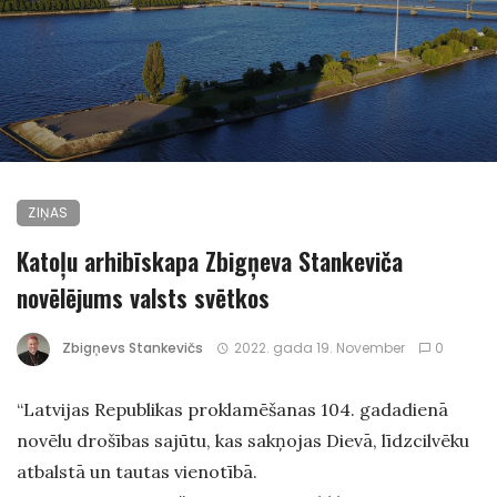
ZIŅAS
Katoļu arhibīskapa Zbigņeva Stankeviča
novēlējums valsts svētkos
Zbigņevs Stankevičs
2022. gada 19. November
0
“Latvijas Republikas proklamēšanas 104. gadadienā
novēlu drošības sajūtu, kas sakņojas Dievā, līdzcilvēku
atbalstā un tautas vienotībā.