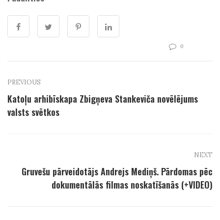
0
PREVIOUS
Katoļu arhibīskapa Zbigņeva Stankeviča novēlējums
valsts svētkos
NEXT
Gruvešu pārveidotājs Andrejs Mediņš. Pārdomas pēc
dokumentālās filmas noskatīšanās (+VIDEO)