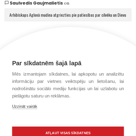
Saulvedis Gaujmalietis
on
Arhibīskaps Aglonā mudina atgriezties pie patiesības par cilvēku un Dievu
Par sīkdatnēm šajā lapā
Mēs izmantojam sīkdatnes, lai apkopotu un analizētu
informāciju par vietnes veiktspēju un lietošanu, lai
nodrošinātu sociālo mediju funkcijas un lai uzlabotu un
pielāgotu saturu un reklāmas.
Uzzināt vairāk
ATĻAUT VISAS SĪKDATNES