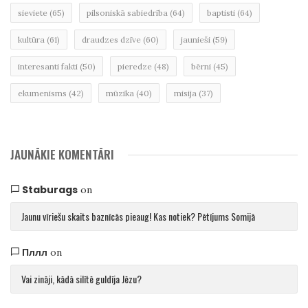
sieviete
(65)
pilsoniskā sabiedrība
(64)
baptisti
(64)
kultūra
(61)
draudzes dzīve
(60)
jaunieši
(59)
interesanti fakti
(50)
pieredze
(48)
bērni
(45)
ekumenisms
(42)
mūzika
(40)
misija
(37)
JAUNĀKIE KOMENTĀRI
Staburags
on
Jaunu vīriešu skaits baznīcās pieaug! Kas notiek? Pētījums Somijā
Пллл
on
Vai zināji, kādā silītē guldīja Jēzu?