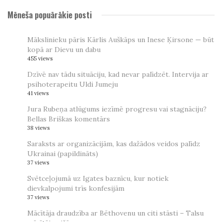
Mēneša popuārākie posti
Mākslinieku pāris Kārlis Auškāps un Inese Ķirsone — būt
kopā ar Dievu un dabu
455 views
Dzīvē nav tādu situāciju, kad nevar palīdzēt. Intervija ar
psihoterapeitu Uldi Jumeju
41 views
Jura Rubeņa atlūgums iezīmē progresu vai stagnāciju?
Bellas Briškas komentārs
38 views
Saraksts ar organizācijām, kas dažādos veidos palīdz
Ukrainai (papildināts)
37 views
Svētceļojumā uz Igates baznīcu, kur notiek
dievkalpojumi trīs konfesijām
37 views
Mācītāja draudzība ar Bēthovenu un citi stāsti – Talsu