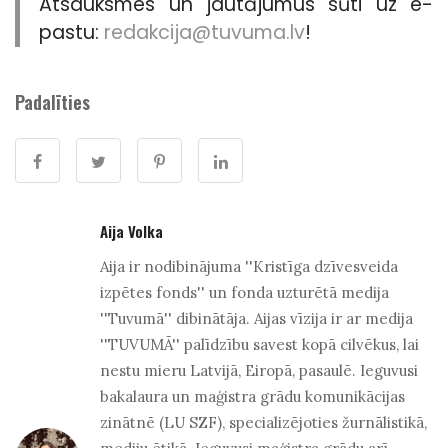
Atsauksmes un jautājumus sūti uz e-
pastu:
redakcija@tuvuma.lv
!
Padalīties
Aija Volka
Aija ir nodibinājuma ''Kristīga dzīvesveida
izpētes fonds'' un fonda uzturētā medija
''Tuvumā'' dibinātāja. Aijas vīzija ir ar medija
''TUVUMĀ'' palīdzību savest kopā cilvēkus, lai
nestu mieru Latvijā, Eiropā, pasaulē. Ieguvusi
bakalaura un maģistra grādu komunikācijas
zinātnē (LU SZF), specializējoties žurnālistikā,