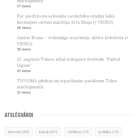
mācītājmuižā
37 views
Par piedzīvotu seksuālu vardarbību studiju laikā
liecinājusi cietusī mācītāja Arta Skuja (+ VIDEO)
36 views
Andris Zvans – veiksmīgs uzņēmējs, aktīvs kristietis (+
VIDEO)
35 views
22. augustā Talsos atkal iedegsies festivāls “Padod
Uguni”
33 views
TUVUMĀ jubileja un iepazīšanās pasākums Talsu
mācītājmuižā
32 views
ATSLĒGVĀRDI
luterāņi
(119)
katoļi
(107)
vērtības
(73)
politika
(73)