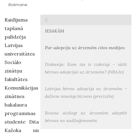
Bokmane.
Raidījuma
tapšanā
IESAKĀM
palīdzēja
Latvijas
Par adopciju uz ārzemēm citos medijos:
universitātes
Sociālo
Diskusija: Kam tas ir izdevīgi – sūtīt
zinātņu
bērnus adopcijai uz ārzemēm? (NRA.lv)
fakultātes
Komunikācijas
Latvijas bērnu adopcija uz ārzemēm –
zinātnes
dažiem ienesīgs bizness (precizēts)
bakalaura
programmas
Rosina aizliegt uz ārzemēm adoptēt
bērnus no audžuģimenēm
studente Dita
Kažoka un