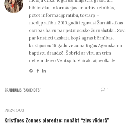
mediju ētikā. Ieguvusi maģistra grādu arī
bibliotēku, informācijas un arhīvu zinībās,
pētot informācijpratību, tostarp –
medijpratību. 2010.gadā ieguvusi Žurnālistikas
cerības balvu par pētniecisko žurnālistiku. Sevi
par kristieti uzskata kopš agras bērnības,
kristījusies 16 gadu vecumā Rīgas Āgenskalna
baptistu draudzē. Šobrīd ar vīru un trim
dēliem dzīvo Ventspilī. Vairāk: aijavolka.lv
Website
Facebook
Linkedin
1
RAIDĪJUMS "SAVIENOTS"
PREVIOUS
Kristīnes Zonnes pieredze: nonākt “zivs vēderā”