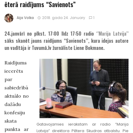
ēterā raidījums “Savienots”
Aija Volka
2018. gada 24. January
1
24.janvārī no plkst. 17:00 līdz 17:50 radio
‘’Marija Latvija’’
sāks skanēt jauns raidījums “Savienots’’, kura idejas autore
un vadītāja ir Tuvumā.lv žurnāliste Liene Bokmane.
Raidījums
iecerēts
par
sabiedrībā
aktuālo no
dažādu
konfesiju
skata
Gatavojamies ierakstam ar radio ”Marija
punkta ar
Latvija” direktora Pētera Skudras atbalstu. Pie