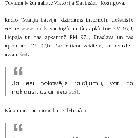
Tuvumā.lv žurnāliste Viktorija Slavinska- Kostigova.
Radio ”Marija Latvija” dzirdams interneta tiešsaistē
vietnē
www.rml.lv
vai Rīgā un tās apkārtnē FM 97,3,
Liepājā un tās apkārtnē FM 97,1, Krāslavā un tās
apkārtnē FM 97,0. Par citiem veidiem, kā dzirdēt,
uzzini
šeit
.
Ja esi nokavējis raidījumu, vari to
noklausīties arhīvā
šeit
.
Nākamais raidījums būs 7. februārī.