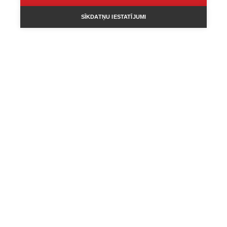
SĪKDATŅU IESTATĪJUMI
ATTIECĪBAS
Kristīnes Zonnes pieredze: nonākt “zivs vēderā”