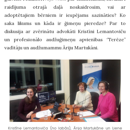
raidījuma otrajā daļā noskaidrosim, vai ar
adoptētajiem bērniem ir iespējams sazināties? Ko
saka likums un kāda ir ğimeņu pieredze? Par to
diskusija ar zvērinātu advokāti Kristīni Lemantoviču
un profesionālo audžuģimeņu apvienības ‘’Terēze’’
vadītāju un audžumammu Āriju Martukāni.
Kristīne Lemantoviča (no labās), Ārija Martukāne un Liene