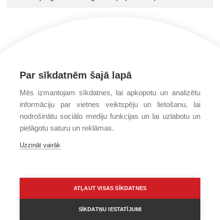
Par sīkdatnēm šajā lapā
Mēs izmantojam sīkdatnes, lai apkopotu un analizētu
informāciju par vietnes veiktspēju un lietošanu, lai
nodrošinātu sociālo mediju funkcijas un lai uzlabotu un
pielāgotu saturu un reklāmas.
Uzzināt vairāk
ATĻAUT VISAS SĪKDATNES
SĪKDATŅU IESTATĪJUMI