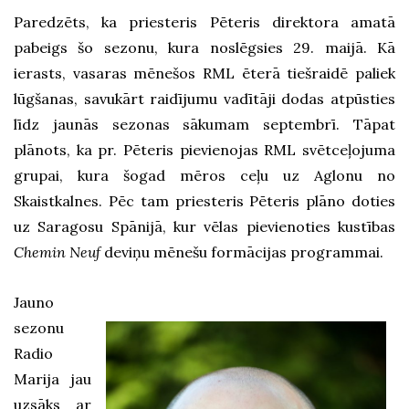
Paredzēts, ka priesteris Pēteris direktora amatā
pabeigs šo sezonu, kura noslēgsies 29. maijā. Kā
ierasts, vasaras mēnešos RML ēterā tiešraidē paliek
lūgšanas, savukārt raidījumu vadītāji dodas atpūsties
līdz jaunās sezonas sākumam septembrī. Tāpat
plānots, ka pr. Pēteris pievienojas RML svētceļojuma
grupai, kura šogad mēros ceļu uz Aglonu no
Skaistkalnes. Pēc tam priesteris Pēteris plāno doties
uz Saragosu Spānijā, kur vēlas pievienoties kustības
Chemin Neuf
deviņu mēnešu formācijas programmai.
Jauno
sezonu
Radio
Marija jau
uzsāks ar