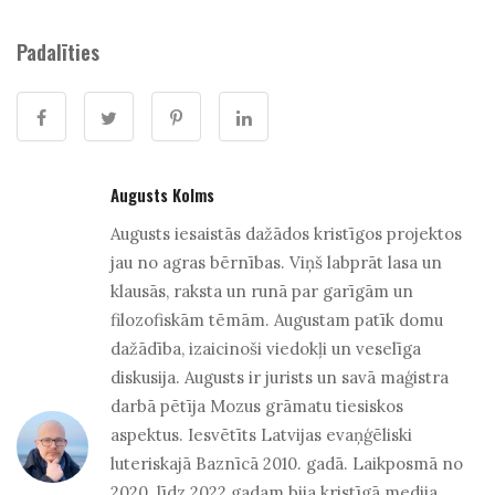
Padalīties
Augusts Kolms
Augusts iesaistās dažādos kristīgos projektos
jau no agras bērnības. Viņš labprāt lasa un
klausās, raksta un runā par garīgām un
filozofiskām tēmām. Augustam patīk domu
dažādība, izaicinoši viedokļi un veselīga
diskusija. Augusts ir jurists un savā maģistra
darbā pētīja Mozus grāmatu tiesiskos
aspektus. Iesvētīts Latvijas evaņģēliski
luteriskajā Baznīcā 2010. gadā. Laikposmā no
2020. līdz 2022.gadam bija kristīgā medija