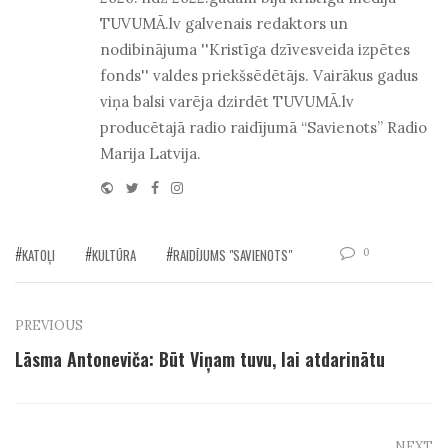
TUVUMĀ.lv galvenais redaktors un
nodibinājuma ''Kristīga dzīvesveida izpētes
fonds'' valdes priekšsēdētājs. Vairākus gadus
viņa balsi varēja dzirdēt TUVUMĀ.lv
producētajā radio raidījumā “Savienots” Radio
Marija Latvija.
Website
Twitter
Facebook
Instagram
0
KATOĻI
KULTŪRA
RAIDĪJUMS "SAVIENOTS"
PREVIOUS
Lāsma Antoneviča: Būt Viņam tuvu, lai atdarinātu
NEXT