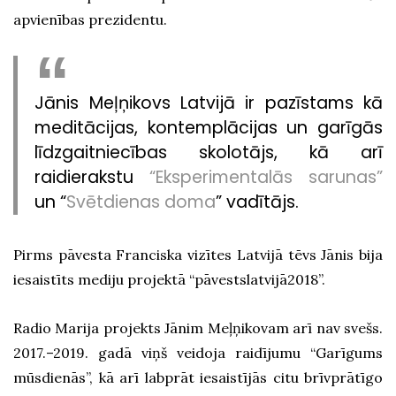
apvienības prezidentu.
Jānis Meļņikovs Latvijā ir pazīstams kā
meditācijas, kontemplācijas un garīgās
līdzgaitniecības skolotājs, kā arī
raidierakstu
“Eksperimentalās sarunas”
un “
Svētdienas doma
” vadītājs.
Pirms pāvesta Franciska vizītes Latvijā tēvs Jānis bija
iesaistīts mediju projektā “pāvestslatvijā2018”.
Radio Marija projekts Jānim Meļņikovam arī nav svešs.
2017.–2019. gadā viņš veidoja raidījumu “Garīgums
mūsdienās”, kā arī labprāt iesaistījās citu brīvprātīgo