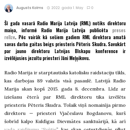
Augusts Kolms
2022. gada 1. May
0
Šī gada vasarā Radio Marija Latvija (RML) notiks direktoru
maiņa, informē Radio Marija Latvija publicēta
preses
relīze
. Pēc vairāk kā sešiem gadiem RML direktora amatā
savas darba gaitas beigs priesteris Pēteris Skudra. Savukārt
par jauno direktoru Latvijas Bīskapu konference ir
izvēlējusies jezuītu priesteri Jāni Meļņikovu.
Radio Marija ir starptautisks katolisku raidstaciju tīkls,
kas darbojas 89 valstīs visā pasaulē. Latvijā Radio
Marija skan kopš 2015. gada 8. decembra. Līdz ar
iziešanu ēterā par RML direktoru tika izvēlēts
priesteris Pēteris Skudra. Tolaik viņš nomainīja pirmo
direktoru — priesteri Vjačeslavu Bogdanovu, kurš
šobrīd kalpo Kuldīgas Dievmātes sanktuārijā, kā arī
vada raidījumu “Svētie
”, kas skan ceturtdienās plkst