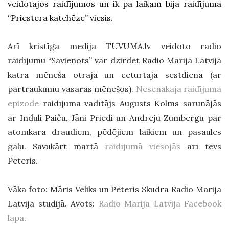
veidotajos raidījumos un ik pa laikam bija raidījuma
“Priestera katehēze” viesis.
Arī kristīgā medija TUVUMĀ.lv veidoto radio
raidījumu “Savienots” var dzirdēt Radio Marija Latvija
katra mēneša otrajā un ceturtajā sestdienā (ar
pārtraukumu vasaras mēnešos).
Nesenākajā raidījuma
epizodē
raidījuma vadītājs Augusts Kolms sarunājās
ar Induli Paiču, Jāni Priedi un Andreju Zumbergu par
atomkara draudiem, pēdējiem laikiem un pasaules
galu. Savukārt martā
raidījumā viesojās
arī tēvs
Pēteris.
Vāka foto: Māris Veliks un Pēteris Skudra Radio Marija
Latvija studijā. Avots:
Radio Marija Latvija Facebook
lapa
.