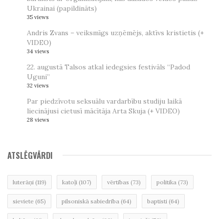
Ukrainai (papildināts)
35 views
Andris Zvans – veiksmīgs uzņēmējs, aktīvs kristietis (+
VIDEO)
34 views
22. augustā Talsos atkal iedegsies festivāls “Padod
Uguni”
32 views
Par piedzīvotu seksuālu vardarbību studiju laikā
liecinājusi cietusī mācītāja Arta Skuja (+ VIDEO)
28 views
ATSLĒGVĀRDI
luterāņi
(119)
katoļi
(107)
vērtības
(73)
politika
(73)
sieviete
(65)
pilsoniskā sabiedrība
(64)
baptisti
(64)