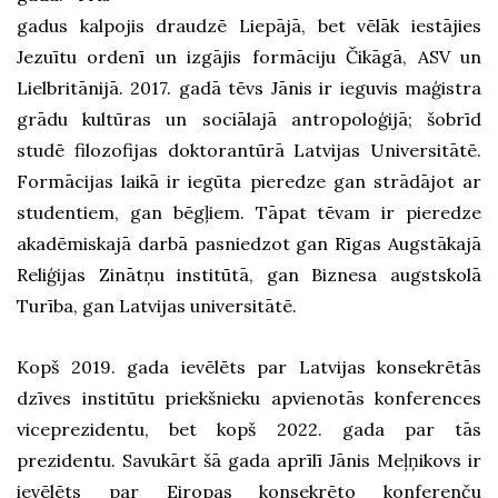
gadus kalpojis draudzē Liepājā, bet vēlāk iestājies
Jezuītu ordenī un izgājis formāciju Čikāgā, ASV un
Lielbritānijā. 2017. gadā tēvs Jānis ir ieguvis maģistra
grādu kultūras un sociālajā antropoloģijā; šobrīd
studē filozofijas doktorantūrā Latvijas Universitātē.
Formācijas laikā ir iegūta pieredze gan strādājot ar
studentiem, gan bēgļiem. Tāpat tēvam ir pieredze
akadēmiskajā darbā pasniedzot gan Rīgas Augstākajā
Reliģijas Zinātņu institūtā, gan Biznesa augstskolā
Turība, gan Latvijas universitātē.
Kopš 2019. gada ievēlēts par Latvijas konsekrētās
dzīves institūtu priekšnieku apvienotās konferences
viceprezidentu, bet kopš 2022. gada par tās
prezidentu. Savukārt šā gada aprīlī Jānis Meļņikovs ir
ievēlēts par Eiropas konsekrēto konferenču