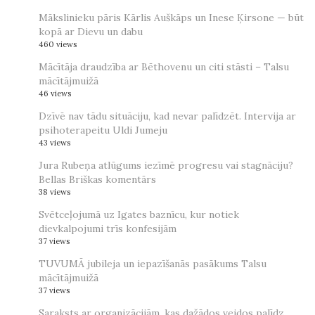
Mākslinieku pāris Kārlis Auškāps un Inese Ķirsone — būt
kopā ar Dievu un dabu
460 views
Mācītāja draudzība ar Bēthovenu un citi stāsti – Talsu
mācītājmuižā
46 views
Dzīvē nav tādu situāciju, kad nevar palīdzēt. Intervija ar
psihoterapeitu Uldi Jumeju
43 views
Jura Rubeņa atlūgums iezīmē progresu vai stagnāciju?
Bellas Briškas komentārs
38 views
Svētceļojumā uz Igates baznīcu, kur notiek
dievkalpojumi trīs konfesijām
37 views
TUVUMĀ jubileja un iepazīšanās pasākums Talsu
mācītājmuižā
37 views
Saraksts ar organizācijām, kas dažādos veidos palīdz