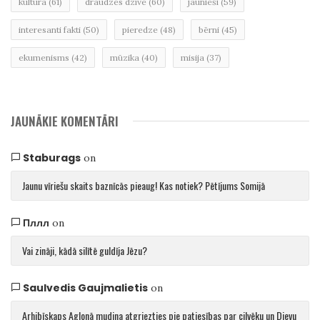
kultūra
(61)
draudzes dzīve
(60)
jaunieši
(59)
interesanti fakti
(50)
pieredze
(48)
bērni
(45)
ekumenisms
(42)
mūzika
(40)
misija
(37)
JAUNĀKIE KOMENTĀRI
Staburags
on
Jaunu vīriešu skaits baznīcās pieaug! Kas notiek? Pētījums Somijā
Пллл
on
Vai zināji, kādā silītē guldīja Jēzu?
Saulvedis Gaujmalietis
on
Arhibīskaps Aglonā mudina atgriezties pie patiesības par cilvēku un Dievu