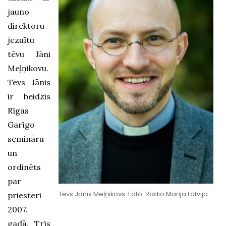
jauno
direktoru
jezuītu
tēvu Jāni
Meļņikovu.
Tēvs Jānis
ir beidzis
Rīgas
Garīgo
semināru
un
ordinēts
par
Tēvs Jānis Meļņikovs. Foto: Radio Marija Latvija
priesteri
2007.
gadā. Trīs