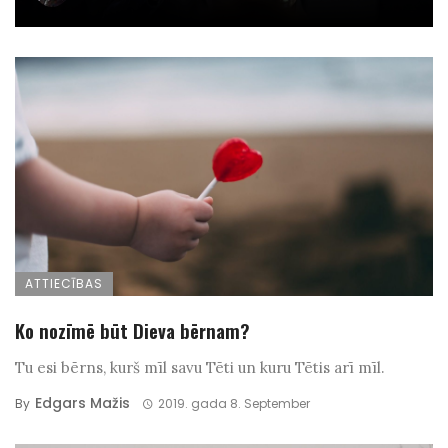
ATTIECĪBAS
Ko nozīmē būt Dieva bērnam?
Tu esi bērns, kurš mīl savu Tēti un kuru Tētis arī mīl.
Edgars Mažis
By
2019. gada 8. September