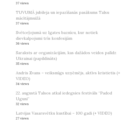
37 views
TUVUMĀ jubileja un iepazīšanās pasākums Talsu
mācītājmuižā
37 views
Svētceļojumā uz Igates baznīcu, kur notiek
dievkalpojumi trīs konfesijām
36 views
Saraksts ar organizācijām, kas dažādos veidos palīdz
Ukrainai (papildināts)
35 views
Andris Zvans – veiksmīgs uzņēmējs, aktīvs kristietis (+
VIDEO)
34 views
22. augustā Talsos atkal iedegsies festivāls “Padod
Uguni”
32 views
Latvijas Vasarsvētku kustībai – 100 gadi (+ VIDEO)
27 views