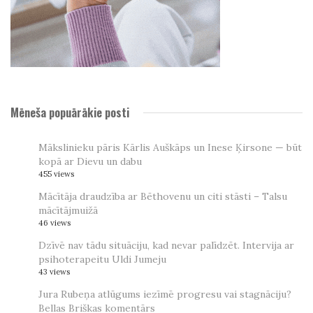
Mēneša popuārākie posti
Mākslinieku pāris Kārlis Auškāps un Inese Ķirsone — būt
kopā ar Dievu un dabu
455 views
Mācītāja draudzība ar Bēthovenu un citi stāsti – Talsu
mācītājmuižā
46 views
Dzīvē nav tādu situāciju, kad nevar palīdzēt. Intervija ar
psihoterapeitu Uldi Jumeju
43 views
Jura Rubeņa atlūgums iezīmē progresu vai stagnāciju?
Bellas Briškas komentārs