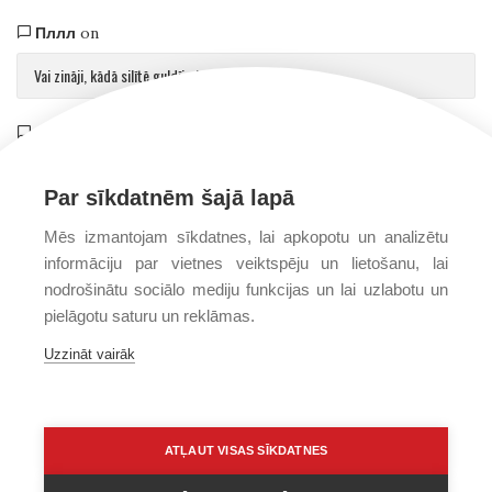
Пллл
on
Vai zināji, kādā silītē guldīja Jēzu?
Saulvedis Gaujmalietis
on
Arhibīskaps Aglonā mudina atgriezties pie patiesības par cilvēku un Dievu
Par sīkdatnēm šajā lapā
Mēs izmantojam sīkdatnes, lai apkopotu un analizētu
informāciju par vietnes veiktspēju un lietošanu, lai
nodrošinātu sociālo mediju funkcijas un lai uzlabotu un
pielāgotu saturu un reklāmas.
Uzzināt vairāk
PRIVĀTUMA POLITIKA
PAR MUMS
FONDS
ATĻAUT VISAS SĪKDATNES