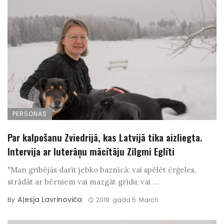
PERSONAS
Par kalpošanu Zviedrijā, kas Latvijā tika aizliegta.
Intervija ar luterāņu mācītāju Zilgmi Eglīti
"Man gribējās darīt jebko baznīcā: vai spēlēt ērģeles,
strādāt ar bērniem vai mazgāt grīdu, vai ...
Aļesja Lavrinoviča
By
2019. gada 5. March