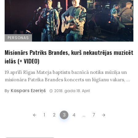
PERSONAS
Misionārs Patriks Brandes, kurš nekautrējas muzicēt
ielās (+ VIDEO)
19.aprīlī Rīgas Mateja baptistu baznīcā notiks mūziķa un
misionāra Patrika Brandes koncerts un lūgšanu vakars, ...
Kaspars Ezeriņš
By
2018. gada 18. April
Posts
1
2
3
4
...
7
navigation