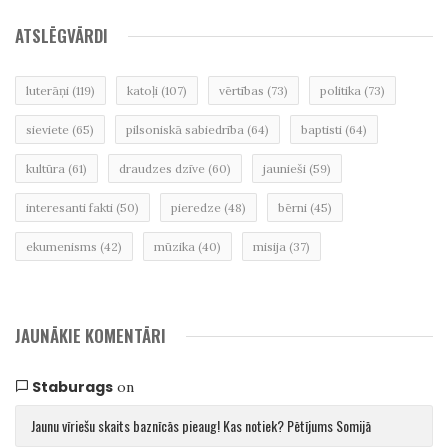
ATSLĒGVĀRDI
luterāņi
(119)
katoļi
(107)
vērtības
(73)
politika
(73)
sieviete
(65)
pilsoniskā sabiedrība
(64)
baptisti
(64)
kultūra
(61)
draudzes dzīve
(60)
jaunieši
(59)
interesanti fakti
(50)
pieredze
(48)
bērni
(45)
ekumenisms
(42)
mūzika
(40)
misija
(37)
JAUNĀKIE KOMENTĀRI
Staburags
on
Jaunu vīriešu skaits baznīcās pieaug! Kas notiek? Pētījums Somijā