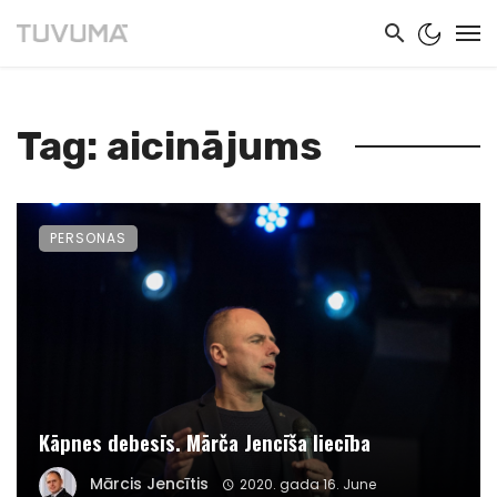
Tag: aicinājums
PERSONAS
Kāpnes debesīs. Mārča Jencīša liecība
Mārcis Jencītis
2020. gada 16. June