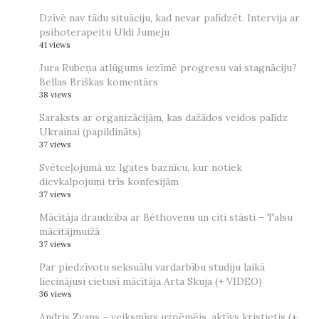
Dzīvē nav tādu situāciju, kad nevar palīdzēt. Intervija ar
psihoterapeitu Uldi Jumeju
41 views
Jura Rubeņa atlūgums iezīmē progresu vai stagnāciju?
Bellas Briškas komentārs
38 views
Saraksts ar organizācijām, kas dažādos veidos palīdz
Ukrainai (papildināts)
37 views
Svētceļojumā uz Igates baznīcu, kur notiek
dievkalpojumi trīs konfesijām
37 views
Mācītāja draudzība ar Bēthovenu un citi stāsti – Talsu
mācītājmuižā
37 views
Par piedzīvotu seksuālu vardarbību studiju laikā
liecinājusi cietusī mācītāja Arta Skuja (+ VIDEO)
36 views
Andris Zvans – veiksmīgs uzņēmējs, aktīvs kristietis (+