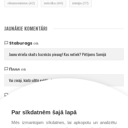
ekumenisms
(42)
mūzika
(40)
misija
(37)
JAUNĀKIE KOMENTĀRI
Staburags
on
Jaunu vīriešu skaits baznīcās pieaug! Kas notiek? Pētījums Somijā
Пллл
on
Vai zināji, kādā silītē guldīja Jēzu?
Saulvedis Gaujmalietis
on
Arhibīskaps Aglonā mudina atgriezties pie patiesības par cilvēku un Dievu
Par sīkdatnēm šajā lapā
Mēs izmantojam sīkdatnes, lai apkopotu un analizētu