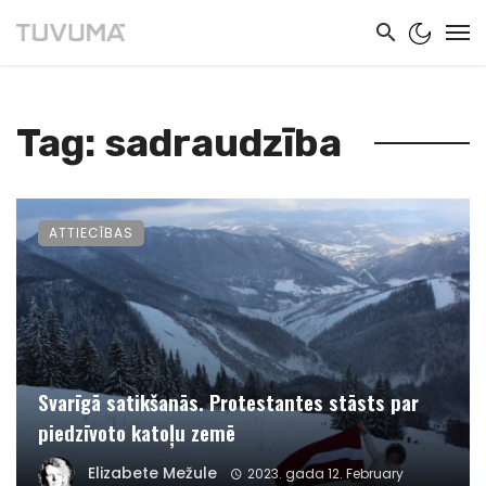
Tag: sadraudzība
ATTIECĪBAS
Svarīgā satikšanās. Protestantes stāsts par
piedzīvoto katoļu zemē
Elizabete Mežule
2023. gada 12. February