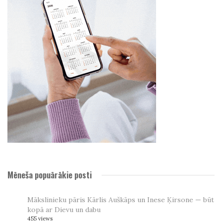
Mēneša popuārākie posti
Mākslinieku pāris Kārlis Auškāps un Inese Ķirsone — būt
kopā ar Dievu un dabu
455 views