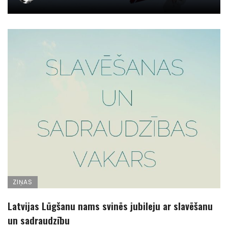
ZIŅAS
Latvijas Lūgšanu nams svinēs jubileju ar slavēšanu
un sadraudzību