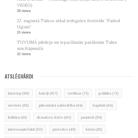
VIDEO)
35 views
22. augustā Talsos atkal iedegsies festivāls “Padod
Uguni”
33 views
TUVUMĀ jubileja un iepazīšanās pasākums Talsu
mācītājmuižā
32 views
ATSLĒGVĀRDI
luterāņi
(119)
katoļi
(107)
vērtības
(73)
politika
(73)
sieviete
(65)
pilsoniskā sabiedrība
(64)
baptisti
(64)
kultūra
(61)
draudzes dzīve
(60)
jaunieši
(59)
interesanti fakti
(50)
pieredze
(48)
bērni
(45)