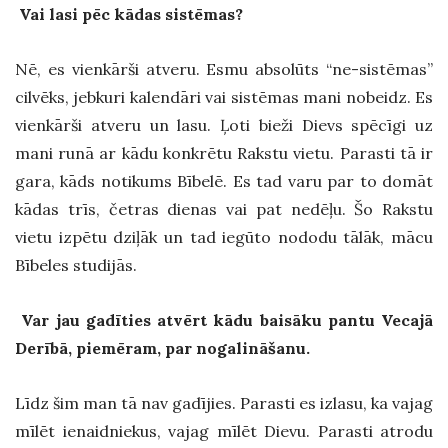
Vai lasi pēc kādas sistēmas?
Nē, es vienkārši atveru. Esmu absolūts “ne-sistēmas”
cilvēks, jebkuri kalendāri vai sistēmas mani nobeidz. Es
vienkārši atveru un lasu. Ļoti bieži Dievs spēcīgi uz
mani runā ar kādu konkrētu Rakstu vietu. Parasti tā ir
gara, kāds notikums Bībelē. Es tad varu par to domāt
kādas trīs, četras dienas vai pat nedēļu. Šo Rakstu
vietu izpētu dziļāk un tad iegūto nododu tālāk, mācu
Bībeles studijās.
Var jau gadīties atvērt kādu baisāku pantu Vecajā
Derībā, piemēram, par nogalināšanu.
Līdz šim man tā nav gadījies. Parasti es izlasu, ka vajag
mīlēt ienaidniekus, vajag mīlēt Dievu. Parasti atrodu