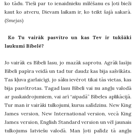
ko tādu. Tieši par to ienaidnieku mīlēšanu es ļoti bieži
kaut ko atveru, Dievam laikam ir, ko teikt šajā sakarā.
(
Smejas
)
Ko Tu vairāk pasvītro un kas Tev ir tukšāki
laukumi Bībelē?
Jo vairāk es Bībeli lasu, jo mazāk saprotu. Agrāk lasīju
Bībeli papīra veidā un tad tur daudz kas bija sašvīkāts.
Tas kļuva garlaicīgi, jo sāku ievērot tikai tās vietas, kas
bija pasvītrotas. Tagad lasu Bībeli vai nu angļu valodā
ar paskaidrojumiem, vai arī “aipadā” Bībeles aplikācijā.
Tur man ir vairāki tulkojumi, kurus salīdzinu. New King
James version, New International version, vecā King
James version, English Standard version un vēl jaunais
tulkojums latviešu valodā. Man ļoti palīdz tā angļu