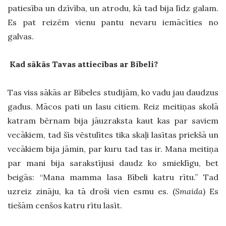
patiesība un dzīvība, un atrodu, kā tad bija līdz galam.
Es pat reizēm vienu pantu nevaru iemācīties no
galvas.
Kad sākās Tavas attiecības ar Bībeli?
Tas viss sākās ar Bībeles studijām, ko vadu jau daudzus
gadus. Mācos pati un lasu citiem. Reiz meitiņas skolā
katram bērnam bija jāuzraksta kaut kas par saviem
vecākiem, tad šīs vēstulītes tika skaļi lasītas priekšā un
vecākiem bija jāmin, par kuru tad tas ir. Mana meitiņa
par mani bija sarakstījusi daudz ko smieklīgu, bet
beigās: “Mana mamma lasa Bībeli katru rītu.” Tad
uzreiz zināju, ka tā droši vien esmu es. (
Smaida
) Es
tiešām cenšos katru rītu lasīt.