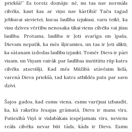
priekšā!” Es toreiz domāju: nē, nu tas nav normāls
cilvēks, kaut kas ar viņu nav kārtībā! Taču tagad
jebkurai sievietei, kuras laulība izjukusi, varu teikt, ka
visu dzīves vērtību nenosaka tikai viens cilvēks vai jūsu
laulība. Protams, laulība ir ļoti svarīga un īpaša,
Dievam nepatīk, ka mēs šķiramies, un tas ir ļoti slikti,
ka sātanam izdodas laulību izjaukt. Tomēr Dievs ir pāri
visam, un Viņam vairāk par laulības institūtu rūp katrs
cilvēks atsevišķi. Kad mēs Mūžībā stāvēsim lielā,
varenā Dieva priekšā, tad katrs atbildēs pats par savu
dzīvi.
Šajos gados, kad esmu viena, esmu varējusi izbaudīt,
ka, kā rakstīts Jesajas grāmatā, Dievs ir mans vīrs.
Patiesībā Viņš ir vislabākais iespējamais vīrs, neviens
reāls cilvēks nevar būt tāds, kāds ir Dievs. Esmu