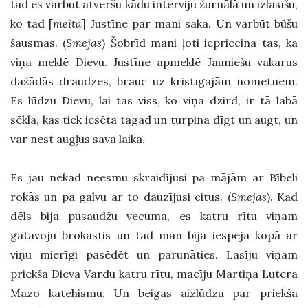
tad es varbūt atvēršu kādu interviju žurnālā un izlasīšu,
ko tad [
meita
] Justīne par mani saka. Un varbūt būšu
šausmās. (
Smejas
) Šobrīd mani ļoti iepriecina tas, ka
viņa meklē Dievu. Justīne apmeklē Jauniešu vakarus
dažādās draudzēs, brauc uz kristīgajām nometnēm.
Es lūdzu Dievu, lai tas viss, ko viņa dzird, ir tā labā
sēkla, kas tiek iesēta tagad un turpina dīgt un augt, un
var nest augļus savā laikā.
Es jau nekad neesmu skraidījusi pa mājām ar Bībeli
rokās un pa galvu ar to dauzījusi citus. (
Smejas
). Kad
dēls bija pusaudžu vecumā, es katru rītu viņam
gatavoju brokastis un tad man bija iespēja kopā ar
viņu mierīgi pasēdēt un parunāties. Lasīju viņam
priekšā Dieva Vārdu katru rītu, mācīju Mārtiņa Lutera
Mazo katehismu. Un beigās aizlūdzu par priekšā