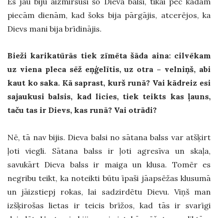
Es jau biju aizmirsusi šo Dieva balsi, tikai pēc kādām
piecām dienām, kad šoks bija pārgājis, atcerējos, ka
Dievs mani bija brīdinājis.
Bieži karikatūrās tiek zīmēta šāda aina: cilvēkam
uz viena pleca sēž eņģelītis, uz otra – velniņš, abi
kaut ko saka. Kā saprast, kurš runā? Vai kādreiz esi
sajaukusi balsis, kad licies, tiek teikts kas ļauns,
taču tas ir Dievs, kas runā? Vai otrādi?
Nē, tā nav bijis. Dieva balsi no sātana balss var atšķirt
ļoti viegli. Sātana balss ir ļoti agresīva un skaļa,
savukārt Dieva balss ir maiga un klusa. Tomēr es
negribu teikt, ka noteikti būtu īpaši jāapsēžas klusumā
un jāizstiepj rokas, lai sadzirdētu Dievu. Viņš man
izšķirošas lietas ir teicis brīžos, kad tās ir svarīgi