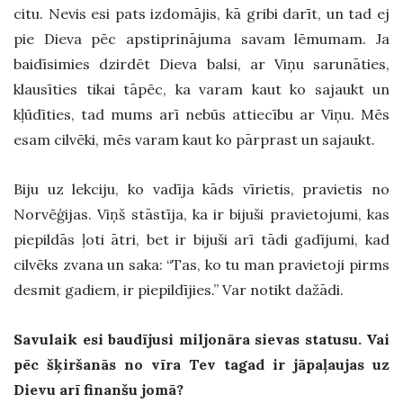
citu. Nevis esi pats izdomājis, kā gribi darīt, un tad ej
pie Dieva pēc apstiprinājuma savam lēmumam. Ja
baidīsimies dzirdēt Dieva balsi, ar Viņu sarunāties,
klausīties tikai tāpēc, ka varam kaut ko sajaukt un
kļūdīties, tad mums arī nebūs attiecību ar Viņu. Mēs
esam cilvēki, mēs varam kaut ko pārprast un sajaukt.
Biju uz lekciju, ko vadīja kāds vīrietis, pravietis no
Norvēģijas. Viņš stāstīja, ka ir bijuši pravietojumi, kas
piepildās ļoti ātri, bet ir bijuši arī tādi gadījumi, kad
cilvēks zvana un saka: “Tas, ko tu man pravietoji pirms
desmit gadiem, ir piepildījies.” Var notikt dažādi.
Savulaik esi baudījusi miljonāra sievas statusu. Vai
pēc šķiršanās no vīra Tev tagad ir jāpaļaujas uz
Dievu arī finanšu jomā?