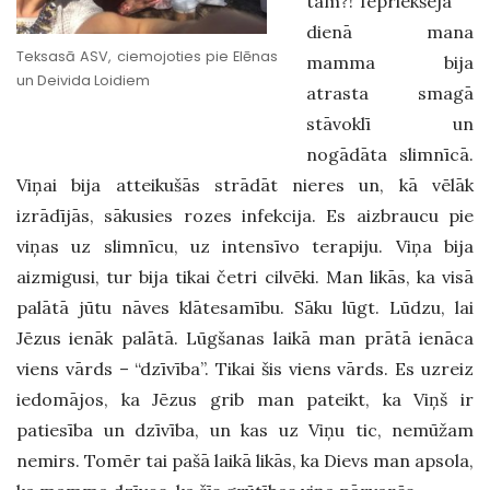
tam?!”Iepriekšējā
dienā mana
Teksasā ASV, ciemojoties pie Elēnas
mamma bija
un Deivida Loidiem
atrasta smagā
stāvoklī un
nogādāta slimnīcā.
Viņai bija atteikušās strādāt nieres un, kā vēlāk
izrādījās, sākusies rozes infekcija. Es aizbraucu pie
viņas uz slimnīcu, uz intensīvo terapiju. Viņa bija
aizmigusi, tur bija tikai četri cilvēki. Man likās, ka visā
palātā jūtu nāves klātesamību. Sāku lūgt. Lūdzu, lai
Jēzus ienāk palātā. Lūgšanas laikā man prātā ienāca
viens vārds – “dzīvība”. Tikai šis viens vārds. Es uzreiz
iedomājos, ka Jēzus grib man pateikt, ka Viņš ir
patiesība un dzīvība, un kas uz Viņu tic, nemūžam
nemirs. Tomēr tai pašā laikā likās, ka Dievs man apsola,