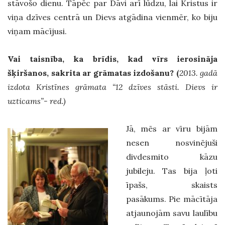
stāvošo dienu. Tāpēc par Dāvi arī lūdzu, lai Kristus ir
viņa dzīves centrā un Dievs atgādina vienmēr, ko biju
viņam mācījusi.
Vai taisnība, ka brīdis, kad vīrs ierosināja
šķiršanos, sakrita ar grāmatas izdošanu? (
2013. gadā
izdota Kristīnes grāmata “12 dzīves stāsti. Dievs ir
uzticams”- red.)
Jā, mēs ar vīru bijām
nesen nosvinējuši
divdesmito kāzu
jubileju. Tas bija ļoti
īpašs, skaists
pasākums. Pie mācītāja
atjaunojām savu laulību