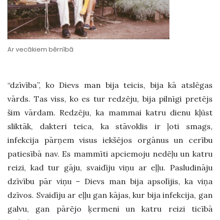
Ar vecākiem bērnībā
“dzīvība”, ko Dievs man bija teicis, bija kā atslēgas
vārds. Tas viss, ko es tur redzēju, bija pilnīgi pretējs
šim vārdam. Redzēju, ka mammai katru dienu kļūst
sliktāk, dakteri teica, ka stāvoklis ir ļoti smags,
infekcija pārņem visus iekšējos orgānus un cerību
patiesībā nav. Es mammīti apciemoju nedēļu un katru
reizi, kad tur gāju, svaidīju viņu ar eļļu. Pasludināju
dzīvību pār viņu – Dievs man bija apsolījis, ka viņa
dzīvos. Svaidīju ar eļļu gan kājas, kur bija infekcija, gan
galvu, gan pārējo ķermeni un katru reizi ticībā