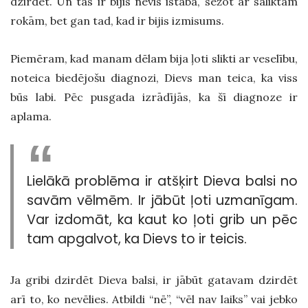
dzirdēt. Un tas ir bijis nevis istabā, sēžot ar saliktām
rokām, bet gan tad, kad ir bijis izmisums.
Piemēram, kad manam dēlam bija ļoti slikti ar veselību,
noteica biedējošu diagnozi, Dievs man teica, ka viss
būs labi. Pēc pusgada izrādījās, ka šī diagnoze ir
aplama.
Lielākā problēma ir atšķirt Dieva balsi no
savām vēlmēm. Ir jābūt ļoti uzmanīgam.
Var izdomāt, ka kaut ko ļoti grib un pēc
tam apgalvot, ka Dievs to ir teicis.
Ja gribi dzirdēt Dieva balsi, ir jābūt gatavam dzirdēt
arī to, ko nevēlies. Atbildi “nē”, “vēl nav laiks” vai jebko