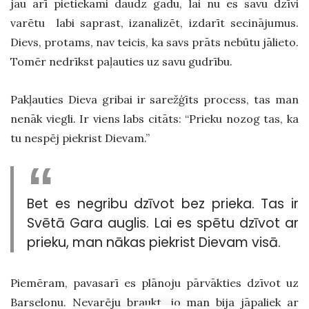
jau arī pietiekami daudz gadu, lai nu es savu dzīvi
varētu labi saprast, izanalizēt, izdarīt secinājumus.
Dievs, protams, nav teicis, ka savs prāts nebūtu jālieto.
Tomēr nedrīkst paļauties uz savu gudrību.
Pakļauties Dieva gribai ir sarežģīts process, tas man
nenāk viegli. Ir viens labs citāts: “Prieku nozog tas, ka
tu nespēj piekrist Dievam.”
Bet es negribu dzīvot bez prieka. Tas ir
Svētā Gara auglis. Lai es spētu dzīvot ar
prieku, man nākas piekrist Dievam visā.
Piemēram, pavasarī es plānoju pārvākties dzīvot uz
Barselonu. Nevarēju braukt, jo man bija jāpaliek ar