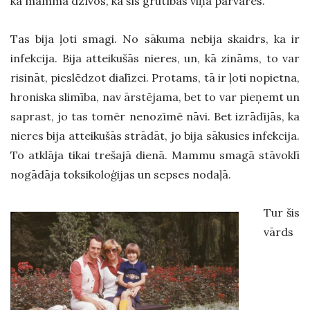
ka mamma dzīvos, ka šīs grūtības viņa pārvarēs.
Tas bija ļoti smagi. No sākuma nebija skaidrs, ka ir
infekcija. Bija atteikušās nieres, un, kā zināms, to var
risināt, pieslēdzot dialīzei. Protams, tā ir ļoti nopietna,
hroniska slimība, nav ārstējama, bet to var pieņemt un
saprast, jo tas tomēr nenozīmē nāvi. Bet izrādījās, ka
nieres bija atteikušās strādāt, jo bija sākusies infekcija.
To atklāja tikai trešajā dienā. Mammu smagā stāvoklī
nogādāja toksikoloģijas un sepses nodaļā.
Tur šis
vārds