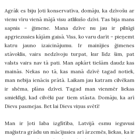
Agrāk es biju ļoti konservatīva, domāju, ka dzīvošu ar
vienu vīru vienā mājā visu atlikušo dzīvi. Tas bija mans
sapnis – ģimene. Mana dzīve nu jau ir pilnīgi
apgriezusies kājām gaisā. Viss, ko varu darīt – pieņemt
katru jauno izaicinājumu. Ir mainījies ģimenes
stāvoklis, vairs nedzīvoju turpat, kur līdz šim, pat
valsts vairs nav tā pati. Man apkārt tiešām daudz kas
mainās. Nekas no tā, kas manā dzīvē tagad notiek,
man nebija ienācis prātā. Laikam jau katram cilvēkam
ir shēma, plāns dzīvei. Tagad man vienmēr liekas
smieklīgi, kad cilvēki par tiem stāsta. Domāju, ka arī
Dievs pasmejas. Bet lai Dievs viņus svētī!
Man ir ļoti laba izglītība, Latvijā esmu ieguvusi
maģistra grādu un mācījusies arī ārzemēs, liekas, ka ir