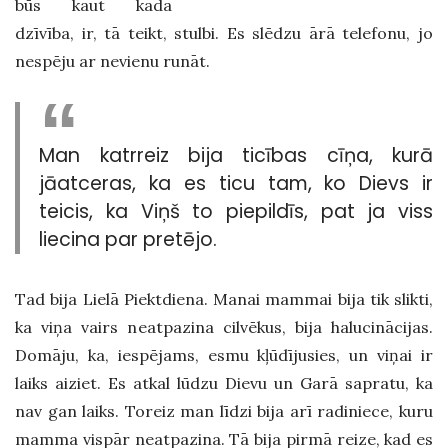
būs kaut kāda
dzīvība, ir, tā teikt, stulbi. Es slēdzu ārā telefonu, jo
nespēju ar nevienu runāt.
Man katrreiz bija ticības cīņa, kurā
jāatceras, ka es ticu tam, ko Dievs ir
teicis, ka Viņš to piepildīs, pat ja viss
liecina par pretējo.
Tad bija Lielā Piektdiena. Manai mammai bija tik slikti,
ka viņa vairs neatpazina cilvēkus, bija halucinācijas.
Domāju, ka, iespējams, esmu kļūdījusies, un viņai ir
laiks aiziet. Es atkal lūdzu Dievu un Garā sapratu, ka
nav gan laiks. Toreiz man līdzi bija arī radiniece, kuru
mamma vispār neatpazina. Tā bija pirmā reize, kad es