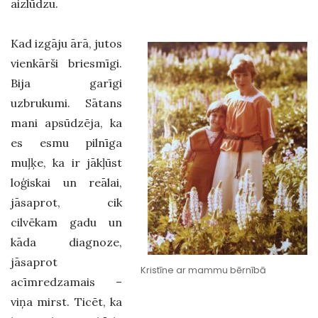
aizlūdzu.
Kad izgāju ārā, jutos
vienkārši briesmīgi.
Bija garīgi
uzbrukumi. Sātans
mani apsūdzēja, ka
es esmu pilnīga
muļķe, ka ir jākļūst
loģiskai un reālai,
jāsaprot, cik
cilvēkam gadu un
kāda diagnoze,
jāsaprot
Kristīne ar mammu bērnībā
acīmredzamais –
viņa mirst. Ticēt, ka