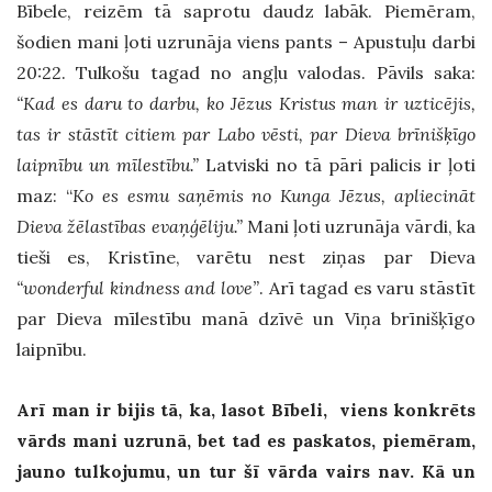
Bībele, reizēm tā saprotu daudz labāk. Piemēram,
šodien mani ļoti uzrunāja viens pants – Apustuļu darbi
20:22. Tulkošu tagad no angļu valodas. Pāvils saka:
“Kad es daru to darbu, ko Jēzus Kristus man ir uzticējis,
tas ir stāstīt citiem par Labo vēsti, par Dieva brīnišķīgo
laipnību un mīlestību.”
Latviski no tā pāri palicis ir ļoti
maz: “
Ko es esmu saņēmis no Kunga Jēzus, apliecināt
Dieva žēlastības evaņģēliju.”
Mani ļoti uzrunāja vārdi, ka
tieši es, Kristīne, varētu nest ziņas par Dieva
“wonderful kindness and love”
. Arī tagad es varu stāstīt
par Dieva mīlestību manā dzīvē un Viņa brīnišķīgo
laipnību.
Arī man ir bijis tā, ka, lasot Bībeli, viens konkrēts
vārds mani uzrunā, bet tad es paskatos, piemēram,
jauno tulkojumu, un tur šī vārda vairs nav. Kā un