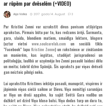
ar rūpēm par dvēselēm (+VIDEO)
Aija Volka
2017. gada 14. August
3
Par Kristīni Zonni var uzrakstīt divus pavisam atšķirīgus
aprakstus. Pirmais būtu par to, kas redzams ārēji. Šarmanta,
gara, slaida, blondiem matiem, smaidīga lektore, blogere
(uztur vietni
www.soulcarelab.com
un sociālā tīkla
”Facebook” lapu
Kristine Zonne
) un rakstniece ar zināšanām
un manierēm, kas iegūtas, studējot jurisprudenci un
politoloģiju, laulībā ar uzņēmēju Ivo Zonni pasaulē laidusi dēlu
un meitu; šobrīd dzīvo Spānijā. Šis apraksts par viņas dvēseli
gan neizteic pilnīgi neko.
Lai aprakstītu Kristīnes iekšējo pasauli, manuprāt, vispirms ir
jāpiemin viņas ciešā saikne ar Dievu. Viņa nemitīgi sarunājas
ar Viņu un droši apgalvo, ka sajūt Svētā Gara vadību un
dažkārt arī dzird Viņa kluso balsi. Viņa dodas turp un dara to,