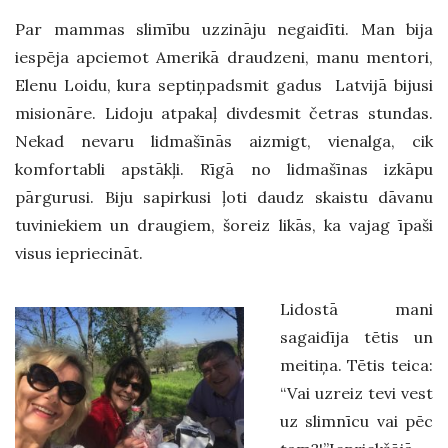
Par mammas slimību uzzināju negaidīti. Man bija
iespēja apciemot Amerikā draudzeni, manu mentori,
Elenu Loidu, kura septiņpadsmit gadus Latvijā bijusi
misionāre. Lidoju atpakaļ divdesmit četras stundas.
Nekad nevaru lidmašīnās aizmigt, vienalga, cik
komfortabli apstākļi. Rīgā no lidmašīnas izkāpu
pārgurusi. Biju sapirkusi ļoti daudz skaistu dāvanu
tuviniekiem un draugiem, šoreiz likās, ka vajag īpaši
visus iepriecināt.
Lidostā mani
sagaidīja tētis un
meitiņa. Tētis teica:
“Vai uzreiz tevi vest
uz slimnīcu vai pēc