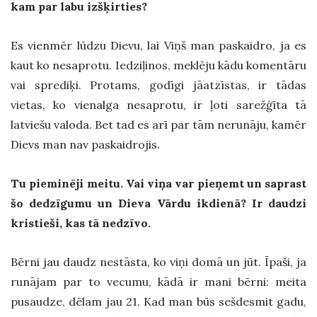
kam par labu izšķirties?
Es vienmēr lūdzu Dievu, lai Viņš man paskaidro, ja es
kaut ko nesaprotu. Iedziļinos, meklēju kādu komentāru
vai sprediķi. Protams, godīgi jāatzīstas, ir tādas
vietas, ko vienalga nesaprotu, ir ļoti sarežģīta tā
latviešu valoda. Bet tad es arī par tām nerunāju, kamēr
Dievs man nav paskaidrojis.
Tu pieminēji meitu. Vai viņa var pieņemt un saprast
šo dedzīgumu un Dieva Vārdu ikdienā? Ir daudzi
kristieši, kas tā nedzīvo.
Bērni jau daudz nestāsta, ko viņi domā un jūt. Īpaši, ja
runājam par to vecumu, kādā ir mani bērni: meita
pusaudze, dēlam jau 21. Kad man būs sešdesmit gadu,