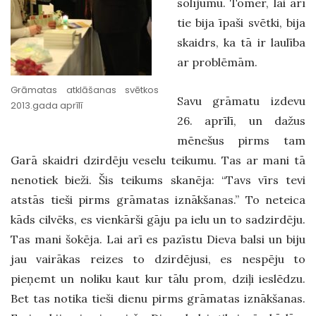
solījumu. Tomēr, lai arī
tie bija īpaši svētki, bija
skaidrs, ka tā ir laulība
ar problēmām.
Grāmatas atklāšanas svētkos
Savu grāmatu izdevu
2013.gada aprīlī
26. aprīlī, un dažus
mēnešus pirms tam
Garā skaidri dzirdēju veselu teikumu. Tas ar mani tā
nenotiek bieži. Šis teikums skanēja: “Tavs vīrs tevi
atstās tieši pirms grāmatas iznākšanas.” To neteica
kāds cilvēks, es vienkārši gāju pa ielu un to sadzirdēju.
Tas mani šokēja. Lai arī es pazīstu Dieva balsi un biju
jau vairākas reizes to dzirdējusi, es nespēju to
pieņemt un noliku kaut kur tālu prom, dziļi ieslēdzu.
Bet tas notika tieši dienu pirms grāmatas iznākšanas.