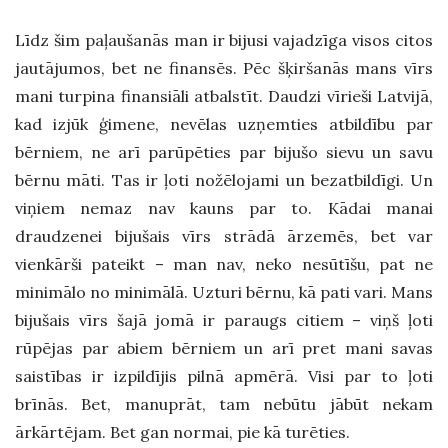
Līdz šim paļaušanās man ir bijusi vajadzīga visos citos
jautājumos, bet ne finansēs. Pēc šķiršanās mans vīrs
mani turpina finansiāli atbalstīt. Daudzi vīrieši Latvijā,
kad izjūk ģimene, nevēlas uzņemties atbildību par
bērniem, ne arī parūpēties par bijušo sievu un savu
bērnu māti. Tas ir ļoti nožēlojami un bezatbildīgi. Un
viņiem nemaz nav kauns par to. Kādai manai
draudzenei bijušais vīrs strādā ārzemēs, bet var
vienkārši pateikt – man nav, neko nesūtīšu, pat ne
minimālo no minimālā. Uzturi bērnu, kā pati vari. Mans
bijušais vīrs šajā jomā ir paraugs citiem – viņš ļoti
rūpējas par abiem bērniem un arī pret mani savas
saistības ir izpildījis pilnā apmērā. Visi par to ļoti
brīnās. Bet, manuprāt, tam nebūtu jābūt nekam
ārkārtējam. Bet gan normai, pie kā turēties.