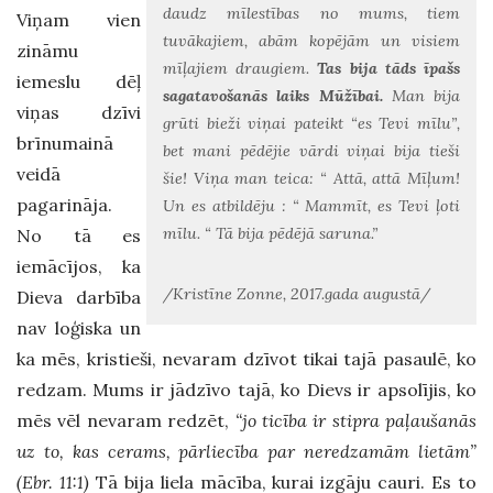
daudz mīlestības no mums, tiem
Viņam vien
tuvākajiem, abām kopējām un visiem
zināmu
mīļajiem draugiem.
Tas bija tāds īpašs
iemeslu dēļ
sagatavošanās laiks Mūžībai.
Man bija
viņas dzīvi
grūti bieži viņai pateikt “es Tevi mīlu”,
brīnumainā
bet mani pēdējie vārdi viņai bija tieši
veidā
šie! Viņa man teica: “ Attā, attā Mīļum!
pagarināja.
Un es atbildēju : “ Mammīt, es Tevi ļoti
mīlu. “ Tā bija pēdējā saruna.”
No tā es
iemācījos, ka
/Kristīne Zonne, 2017.gada augustā/
Dieva darbība
nav loģiska un
ka mēs, kristieši, nevaram dzīvot tikai tajā pasaulē, ko
redzam. Mums ir jādzīvo tajā, ko Dievs ir apsolījis, ko
mēs vēl nevaram redzēt,
“jo ticība ir stipra paļaušanās
uz to, kas cerams, pārliecība par neredzamām lietām”
(Ebr. 11:1)
Tā bija liela mācība, kurai izgāju cauri. Es to