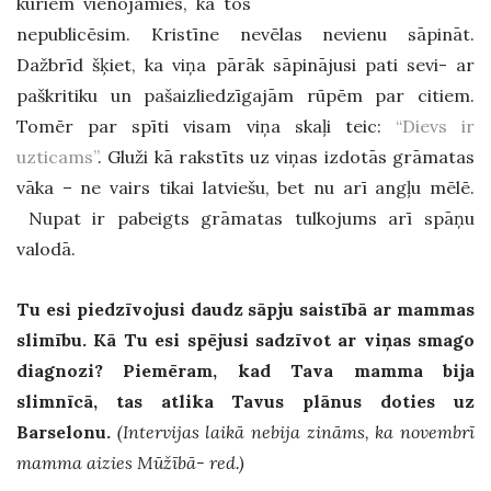
kuriem vienojāmies, ka tos
nepublicēsim. Kristīne nevēlas nevienu sāpināt.
Dažbrīd šķiet, ka viņa pārāk sāpinājusi pati sevi- ar
paškritiku un pašaizliedzīgajām rūpēm par citiem.
Tomēr par spīti visam viņa skaļi teic:
“Dievs ir
uzticams”
. Gluži kā rakstīts uz viņas izdotās grāmatas
vāka – ne vairs tikai latviešu, bet nu arī angļu mēlē.
Nupat ir pabeigts grāmatas tulkojums arī spāņu
valodā.
Tu esi piedzīvojusi daudz sāpju saistībā ar mammas
slimību. Kā Tu esi spējusi sadzīvot ar viņas smago
diagnozi? Piemēram, kad Tava mamma bija
slimnīcā, tas atlika Tavus plānus doties uz
Barselonu.
(Intervijas laikā nebija zināms, ka novembrī
mamma aizies Mūžībā- red.)