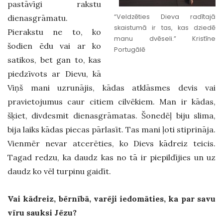
pastāvīgi rakstu
“Veldzēties Dieva radītajā
dienasgrāmatu.
skaistumā ir tas, kas dziedē
Pierakstu ne to, ko
manu dvēseli.” Kristīne
šodien ēdu vai ar ko
Portugālē
satikos, bet gan to, kas
piedzīvots ar Dievu, kā
Viņš mani uzrunājis, kādas atklāsmes devis vai
pravietojumus caur citiem cilvēkiem. Man ir kādas,
šķiet, divdesmit dienasgrāmatas. Šonedēļ biju slima,
bija laiks kādas piecas pārlasīt. Tas mani ļoti stiprināja.
Vienmēr nevar atcerēties, ko Dievs kādreiz teicis.
Tagad redzu, ka daudz kas no tā ir piepildījies un uz
daudz ko vēl turpinu gaidīt.
Vai kādreiz, bērnībā, varēji iedomāties, ka par savu
vīru sauksi Jēzu?