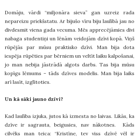
Domāju, vārdi “miljonāra sieva’’ gan uzreiz rada
nepareizu priekšstatu. Ar bijušo vīru biju laulībā jau no
divdesmit viena gada vecuma. Mēs apprecējāmies divi
nabaga studentiņi un lēnām veidojām dzīvi kopā. Viņš
rūpējās par mūsu praktisko dzīvi. Man bija dota
iespēja rūpēties par bērniem un veltīt laiku kalpošanai,
jo man nebija jāstrādā algots darbs. Tas bija mūsu
kopīgs lēmums – tāds dzīves modelis. Man bija laiks
arī lasīt, izglītoties.
Un kā sāki jauno dzīvi?
Kad laulība izjuka, jutos kā izmesta no laivas. Likās, ka
dzīve ir sagrauta, beigusies, nav nākotnes. Kāds
cilvēks man teica: “Kristīne, tev viss dzīvē vēl ir