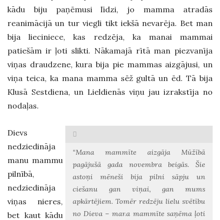
kādu biju paņēmusi līdzi, jo mamma atradās
reanimācijā un tur viegli tikt iekšā nevarēja. Bet man
bija lieciniece, kas redzēja, ka manai mammai
patiešām ir ļoti slikti. Nākamajā rītā man piezvanīja
viņas draudzene, kura bija pie mammas aizgājusi, un
viņa teica, ka mana mamma sēž gultā un ēd. Tā bija
Klusā Sestdiena, un Lieldienās viņu jau izrakstīja no
nodaļas.
Dievs
nedziedināja
“Mana mammīte aizgāja Mūžībā
manu mammu
pagājušā gada novembra beigās. Šie
pilnībā,
astoņi mēneši bija pilni sāpju un
nedziedināja
ciešanu gan viņai, gan mums
viņas nieres,
apkārtējiem. Tomēr redzēju lielu svētību
no Dieva – mana mammīte saņēma ļoti
bet kaut kādu