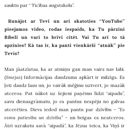
sauktu par “ Ticības augstskolu”.
Runājot ar Tevi un arī skatoties “YouTube”
pieejamos video, rodas iespaids, ka Tu pārzini
Bībeli un vari to brīvi citēt. Vai Tu arī to tā
apzinies? Kā tas ir, ka panti vienkārši “atnāk” pie
Tevis?
Man jāatzīstas, ka ar atmiņu gan man vairs nav labi.
(
Smejas
) Informācijas daudzums apkārt ir milzīgs. Es
ļoti daudz lasu un, jo vairāk mēģinu uztvert, jo mazāk
atceros. Pat nākot uz šejieni paņēmu līdzi “aipadu”,
savu dienasgrāmatu, jo es pantus nespēju no galvas
atcerēties. Dievs iedod man pantu par dzīvību –
“Es
esmu patiesība un dzīvība”
– un beigas es neatceros.
Ātri uzrakstu savā “aipadā”, ka Jēzus teica, ka Viņš ir