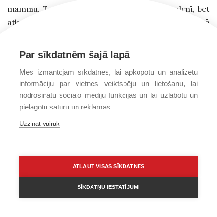
mammu. Tad gribēju braukt uz Barselonu rudenī, bet
atkal man bija jānoliek malā savs “es”, savi plāni sakarā
ar mammas saslimšanu. Vienā brīdī Dievs visu atkal
pagrieza pretējā virzienā. Gluži kā centrā iekāpt
Par sīkdatnēm šajā lapā
tramvajā un braukt uz zoodārzu, bet te pēkšņi tevi ved
Mēs izmantojam sīkdatnes, lai apkopotu un analizētu
atpakaļ. Tas bija ļoti grūti. Dievs lauza manu “es” un
informāciju par vietnes veiktspēju un lietošanu, lai
ilūziju, ka es zinu, kā ir labāk. Viņš man ir arī uzrādījis
nodrošinātu sociālo mediju funkcijas un lai uzlabotu un
pantu:
“Paļaujies uz Kungu no visas sirds – uz paša
pielāgotu saturu un reklāmas.
sapratni vien nepalaidies!” (Sal. pam. 3:5)
Uzzināt vairāk
Pēdējos gados Tavi ceļi regulāri ved uz Spāniju. Ko
tur dari?
ATĻAUT VISAS SĪKDATNES
Tā būs mana jaunā
SĪKDATŅU IESTATĪJUMI
dzīves vieta. Kad
rakstu grāmatu,