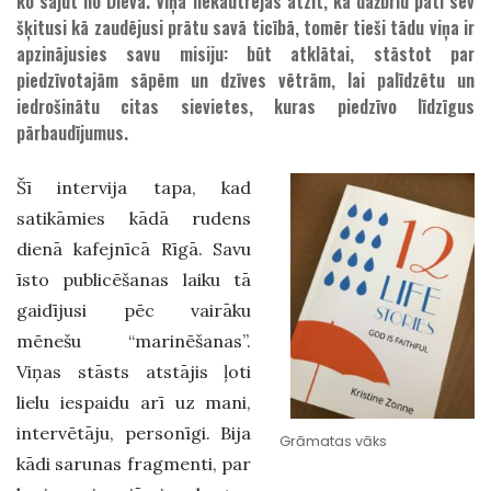
ko sajūt no Dieva. Viņa nekautrējas atzīt, ka dažbrīd pati sev
šķitusi kā zaudējusi prātu savā ticībā, tomēr tieši tādu viņa ir
apzinājusies savu misiju: būt atklātai, stāstot par
piedzīvotajām sāpēm un dzīves vētrām, lai palīdzētu un
iedrošinātu citas sievietes, kuras piedzīvo līdzīgus
pārbaudījumus.
Šī intervija tapa, kad
satikāmies kādā rudens
dienā kafejnīcā Rīgā. Savu
īsto publicēšanas laiku tā
gaidījusi pēc vairāku
mēnešu “marinēšanas”.
Viņas stāsts atstājis ļoti
lielu iespaidu arī uz mani,
intervētāju, personīgi. Bija
Grāmatas vāks
kādi sarunas fragmenti, par