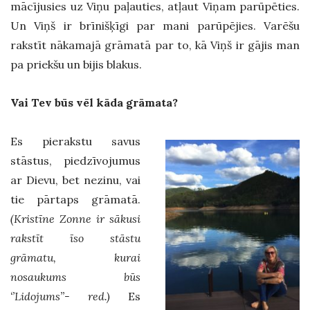
mācījusies uz Viņu paļauties, atļaut Viņam parūpēties.
Un Viņš ir brīnišķīgi par mani parūpējies. Varēšu
rakstīt nākamajā grāmatā par to, kā Viņš ir gājis man
pa priekšu un bijis blakus.
Vai Tev būs vēl kāda grāmata?
Es pierakstu savus
stāstus, piedzīvojumus
ar Dievu, bet nezinu, vai
tie pārtaps grāmatā.
(Kristīne Zonne ir sākusi
rakstīt īso stāstu
grāmatu, kurai
nosaukums būs
‘’Lidojums’’- red.)
Es