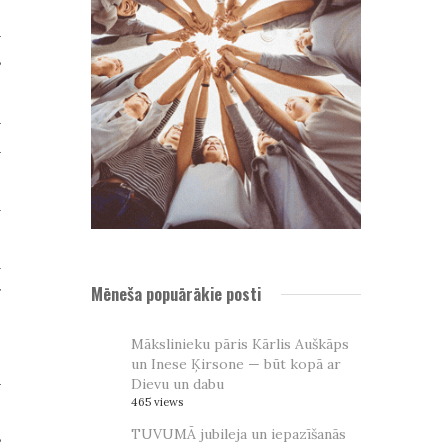
a
s
.
a
a
.
m
.
m
r
Mēneša popuārākie posti
Mākslinieku pāris Kārlis Auškāps
un Inese Ķirsone — būt kopā ar
a
Dievu un dabu
465 views
i
TUVUMĀ jubileja un iepazīšanās
s