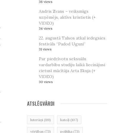
36 views
Andris Zvans – veiksmīgs
uzņēmējs, aktīvs kristietis (+
,
VIDEO)
r
34 views
m
22. augustā Talsos atkal iedegsies
festivāls “Padod Uguni”
r
31 views
Par piedzīvotu seksuālu
vardarbību studiju laikā liecinājusi
cietusī mācītāja Arta Skuja (+
VIDEO)
30 views
n
r
ATSLĒGVĀRDI
m
luterāņi
(119)
katoļi
(107)
vērtības
(73)
politika
(73)