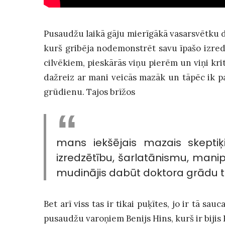
Pusaudžu laikā gāju mierīgākā vasarsvētku d
kurš gribēja nodemonstrēt savu īpašo izredz
cilvēkiem, pieskārās viņu pierēm un viņi krit
dažreiz ar mani veicās mazāk un tāpēc ik pa
grūdienu. Tajos brīžos
mans iekšējais mazais skepti
izredzētību, šarlatānismu, manip
mudinājis dabūt doktora grādu t
Bet arī viss tas ir tikai puķītes, jo ir tā s
pusaudžu varoņiem Benijs Hins, kurš ir bijis 