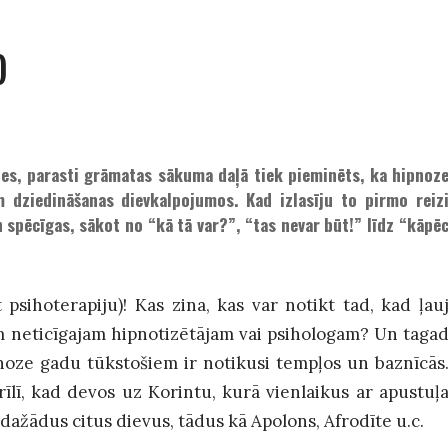
)
0
ies, parasti grāmatas sākuma daļā tiek pieminēts, ka hipnoz
 dziedināšanas dievkalpojumos. Kad izlasīju to pirmo reiz
spēcīgas, sākot no “kā tā var?”, “tas nevar būt!” līdz “kāpē
 psihoterapiju)! Kas zina, kas var notikt tad, kad ļau
 neticīgajam hipnotizētājam vai psihologam? Un taga
pnoze gadu tūkstošiem ir notikusi tempļos un baznīcās
īlī, kad devos uz Korintu, kurā vienlaikus ar apustuļ
dažādus citus dievus, tādus kā Apolons, Afrodīte u.c.