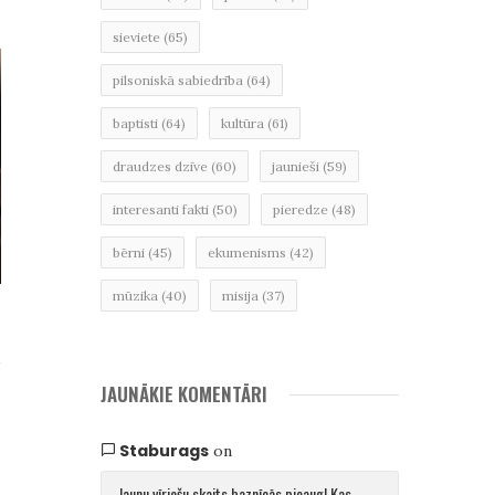
sieviete
(65)
pilsoniskā sabiedrība
(64)
baptisti
(64)
kultūra
(61)
draudzes dzīve
(60)
jaunieši
(59)
interesanti fakti
(50)
pieredze
(48)
bērni
(45)
ekumenisms
(42)
mūzika
(40)
misija
(37)
?
,
JAUNĀKIE KOMENTĀRI
Staburags
on
u
Jaunu vīriešu skaits baznīcās pieaug! Kas