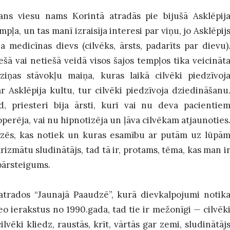
ns viesu nams Korintā atradās pie bijušā Asklēpij
mpļa, un tas manī izraisīja interesi par viņu, jo Asklēpij
ja medicīnas dievs (cilvēks, ārsts, padarīts par dievu)
ešā vai netiešā veidā visos šajos tempļos tika veicināt
ziņas stāvokļu maiņa, kuras laikā cilvēki piedzīvoj
ar Asklēpija kultu, tur cilvēki piedzīvoja dziedināšanu
, priesteri bija ārsti, kuri vai nu deva pacientie
perēja, vai nu hipnotizēja un ļāva cilvēkam atjaunoties
udzēs, kas notiek un kuras esamību ar putām uz lūpā
izmātu sludinātājs, tad tā ir, protams, tēma, kas man i
 pārsteigums.
trados “Jaunajā Paaudzē”, kurā dievkalpojumi notik
o ierakstus no 1990.gada, tad tie ir mežonīgi — cilvēk
lvēki kliedz, raustās, krīt, vārtās gar zemi, sludinātāj