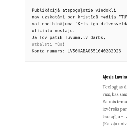
Publikācijā atspoguļotie viedokļi 

nav uzskatāmi par kristīgā medija “TUV
vai nodibinājuma "Kristīga dzīvesveid
oficiālo nostāju. 

atbalsti mūs
! 

Konta numurs: LV50HABA0551040282926
Aļesja Lavrin
Teoloģijas d
viss, kas sai
Sapnis iemāc
izvērsās pa
teoloģijā -
(Katoļu univ