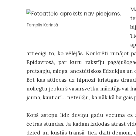
Ma
te
Templis Korintā
bi
Ti
ap
attiecīgi to, ko vēlējās. Konkrēti runājot p
Epidavrosā, par kuru rakstīju pagājušogad
pretsāpju, miega, anestētiskos līdzekļus un o
Bet kas attiecas uz hipnozi kristīgās dra
noliegtu jebkurš vasarsvētku mācītājs vai har
jauna, kaut arī… neteikšu, ka nāk kā baigais
Kopš astoņu līdz deviņu gadu vecuma es a
četras stundas. Ja kādam izdodas atrast vide
dzied un kustās transā, tiek dzīti dēmoni, ci