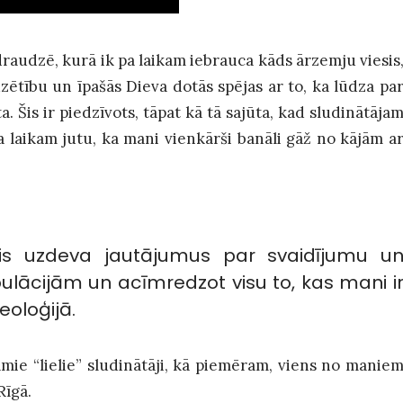
raudzē, kurā ik pa laikam iebrauca kāds ārzemju viesis
ētību un īpašās Dieva dotās spējas ar to, ka lūdza pa
a. Šis ir piedzīvots, tāpat kā tā sajūta, kad sludinātāja
 laikam jutu, ka mani vienkārši banāli gāž no kājām a
ķis uzdeva jautājumus par svaidījumu u
ulācijām un acīmredzot visu to, kas mani i
eoloģijā.
aucamie “lielie” sludinātāji, kā piemēram, viens no manie
Rīgā.