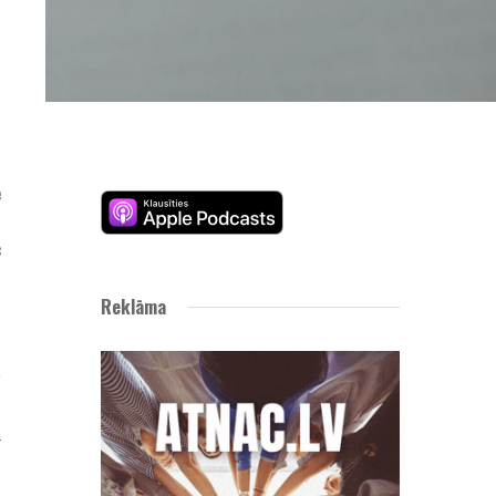
e
i
c
Reklāma
j
d
.
a