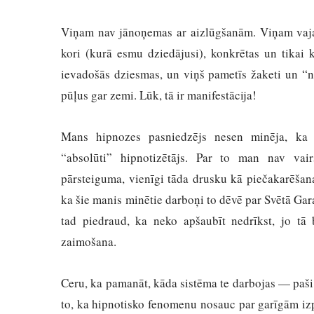
Viņam nav jānoņemas ar aizlūgšanām. Viņam vaja
kori (kurā esmu dziedājusi), konkrētas un tikai 
ievadošās dziesmas, un viņš pametīs žaketi un “n
pūļus gar zemi. Lūk, tā ir manifestācija!
Mans hipnozes pasniedzējs nesen minēja, ka 
“absolūti” hipnotizētājs. Par to man nav vai
pārsteiguma, vienīgi tāda drusku kā
piečakarēšana
ka
šie manis minētie darboņi to dēvē par Svētā G
tad piedraud, ka neko apšaubīt nedrīkst, jo tā
zaimošana.
Ceru, ka pamanāt, kāda sistēma te darbojas — paš
to, ka hipnotisko fenomenu nosauc par garīgām izp