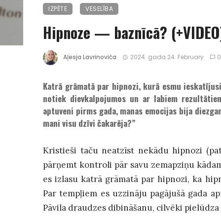
IZPĒTE
VESELĪBA
Hipnoze — baznīcā? (+VIDEO
Aļesja Lavrinoviča
2024. gada 24. February
Katrā grāmatā par hipnozi, kurā esmu ieskatījus
notiek dievkalpojumos un ar labiem rezultātiem
aptuveni pirms gada, manas emocijas bija diezgan 
mani visu dzīvi čakarēja?”
Kristieši taču neatzīst nekādu hipnozi (pat
pārņemt kontroli pār savu zemapziņu kādam
es izlasu katrā grāmatā par hipnozi, ka hi
Par tempļiem es uzzināju pagājušā gada apr
Pāvila draudzes dibināšanu, cilvēki pielūdza 