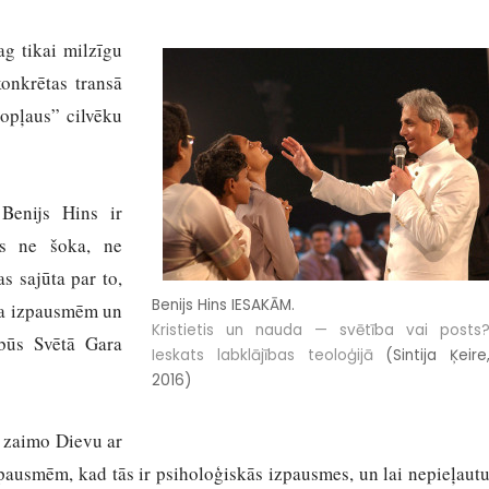
g tikai milzīgu
konkrētas transā
opļaus” cilvēku
Benijs Hins ir
rs ne šoka, ne
s sajūta par to,
Benijs Hins IESAKĀM.
ara izpausmēm un
Kristietis un nauda — svētība vai posts
 būs Svētā Gara
Ieskats labklājības teoloģijā
(Sintija Ķeire
2016)
i zaimo Dievu ar
ausmēm, kad tās ir psiholoģiskās izpausmes, un lai nepieļaut