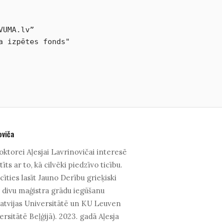
UMA.lv” 

a izpētes fonds" 

oviča
oktorei Aļesjai Lavrinovičai interesē
stīts ar to, kā cilvēki piedzīvo ticību.
īties lasīt Jauno Derību grieķiski
r divu maģistra grādu iegūšanu
 Latvijas Universitātē un KU Leuven
ersitātē Beļģijā). 2023. gadā Aļesja