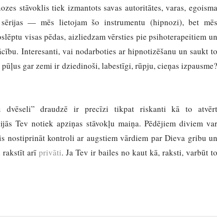
zes stāvoklis tiek izmantots savas autoritātes, varas, egoism
o sērijas — mēs lietojam šo instrumentu (hipnozi), bet mē
noslēptu visas pēdas, aizliedzam vērsties pie psihoterapeitiem u
bu. Interesanti, vai nodarboties ar hipnotizēšanu un saukt t
pūļus gar zemi ir dziedinoši, labestīgi, rūpju, cieņas izpausme
vu dvēseli” draudzē ir precīzi tikpat riskanti kā to atvēr
cijās Tev notiek apziņas stāvokļu maiņa. Pēdējiem diviem va
vis nostiprināt kontroli ar augstiem vārdiem par Dieva gribu u
 rakstīt arī
privāti
. Ja Tev ir bailes no kaut kā, raksti, varbūt t