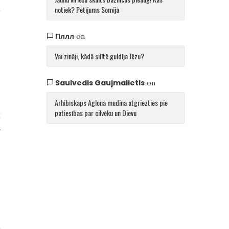
a
notiek? Pētījums Somijā
s
Пллл
on
n
o
Vai zināji, kādā silītē guldīja Jēzu?
?
Saulvedis Gaujmalietis
on
Arhibīskaps Aglonā mudina atgriezties pie
patiesības par cilvēku un Dievu
t
r
n
o