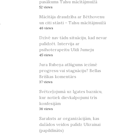
pasākums Talsu mācītājmuižā
52 views
Mācītāja draudzība ar Bēthovenu
ā
un citi stāsti – Talsu mācītājmuižā
46 views
Dzīvē nav tādu situāciju, kad nevar
palīdzēt. Intervija ar
psihoterapeitu Uldi Jumeju
45 views
Jura Rubeņa atlūgums iezīmē
progresu vai stagnāciju? Bellas
Briškas komentārs
37 views
Svētceļojumā uz Igates baznīcu,
kur notiek dievkalpojumi trīs
konfesijām
36 views
Saraksts ar organizācijām, kas
dažādos veidos palīdz Ukrainai
(papildināts)