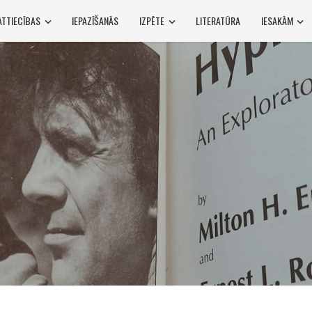
ATTIECĪBAS
IEPAZĪŠANĀS
IZPĒTE
LITERATŪRA
IESAKĀM