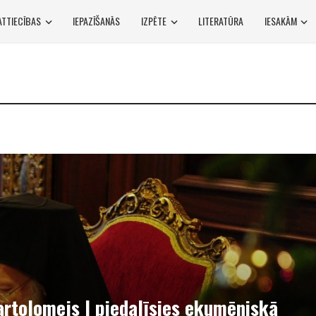
ATTIECĪBAS
IEPAZĪŠANĀS
IZPĒTE
LITERATŪRA
IESAKĀM
artolomejs I piedalīsies ekumēniskā