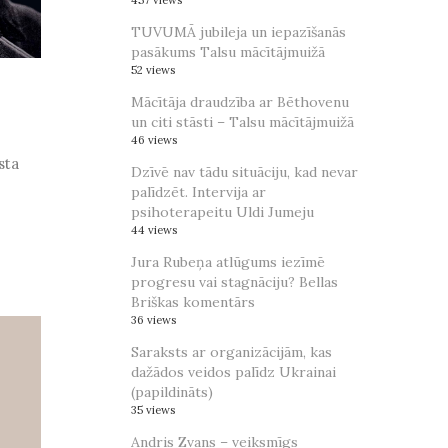
457 views
TUVUMĀ jubileja un iepazīšanās
pasākums Talsu mācītājmuižā
52 views
Mācītāja draudzība ar Bēthovenu
un citi stāsti – Talsu mācītājmuižā
46 views
sta
Dzīvē nav tādu situāciju, kad nevar
palīdzēt. Intervija ar
psihoterapeitu Uldi Jumeju
44 views
Jura Rubeņa atlūgums iezīmē
progresu vai stagnāciju? Bellas
Briškas komentārs
36 views
Saraksts ar organizācijām, kas
dažādos veidos palīdz Ukrainai
(papildināts)
35 views
Andris Zvans – veiksmīgs