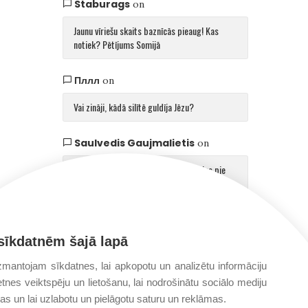
Staburags
on
Jaunu vīriešu skaits baznīcās pieaug! Kas
notiek? Pētījums Somijā
Пллл
on
Vai zināji, kādā silītē guldīja Jēzu?
Saulvedis Gaujmalietis
on
Arhibīskaps Aglonā mudina atgriezties pie
patiesības par cilvēku un Dievu
sīkdatnēm šajā lapā
mantojam sīkdatnes, lai apkopotu un analizētu informāciju
etnes veiktspēju un lietošanu, lai nodrošinātu sociālo mediju
jas un lai uzlabotu un pielāgotu saturu un reklāmas.