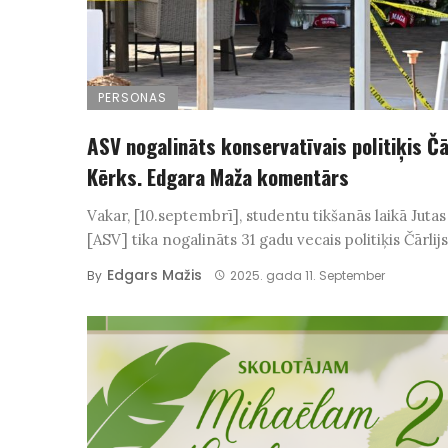
PERSONAS
ASV nogalināts konservatīvais politiķis Čā
Kērks. Edgara Maža komentārs
Vakar, [10.septembrī], studentu tikšanās laikā Jutas
[ASV] tika nogalināts 31 gadu vecais politiķis Čārlijs 
Edgars Mažis
By
2025. gada 11. September