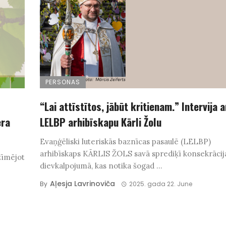
PERSONAS
“Lai attīstītos, jābūt kritienam.” Intervija a
era
LELBP arhibīskapu Kārli Žolu
Evaņģēliski luteriskās baznīcas pasaulē (LELBP)
arhibīskaps KĀRLIS ŽOLS savā sprediķī konsekrācij
tzīmējot
dievkalpojumā, kas notika šogad ...
Aļesja Lavrinoviča
By
2025. gada 22. June