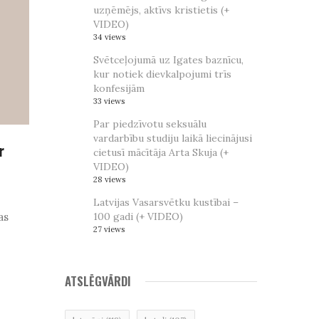
uzņēmējs, aktīvs kristietis (+
VIDEO)
34 views
Svētceļojumā uz Igates baznīcu,
kur notiek dievkalpojumi trīs
konfesijām
33 views
Par piedzīvotu seksuālu
vardarbību studiju laikā liecinājusi
r
cietusī mācītāja Arta Skuja (+
VIDEO)
28 views
Latvijas Vasarsvētku kustībai –
as
100 gadi (+ VIDEO)
27 views
ATSLĒGVĀRDI