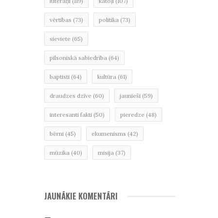
luterāņi
(119)
katoļi
(107)
vērtības
(73)
politika
(73)
sieviete
(65)
pilsoniskā sabiedrība
(64)
baptisti
(64)
kultūra
(61)
draudzes dzīve
(60)
jaunieši
(59)
interesanti fakti
(50)
pieredze
(48)
bērni
(45)
ekumenisms
(42)
mūzika
(40)
misija
(37)
JAUNĀKIE KOMENTĀRI