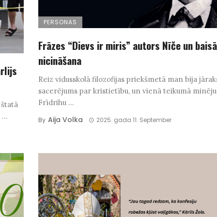
PERSONAS
Frāzes “Dievs ir miris” autors Nīče un baisā
nicināšana
rlijs
Reiz vidusskolā filozofijas priekšmetā man bija jārak
sacerējums par kristietību, un vienā teikumā minēju
Frīdrihu ...
 štatā
...
Aija Volka
By
2025. gada 11. September