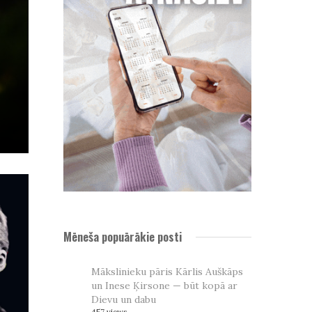
Mēneša popuārākie posti
Mākslinieku pāris Kārlis Auškāps
un Inese Ķirsone — būt kopā ar
Dievu un dabu