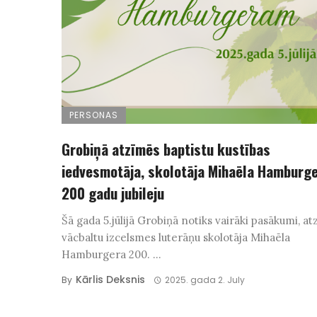
PERSONAS
Grobiņā atzīmēs baptistu kustības
iedvesmotāja, skolotāja Mihaēla Hamburg
200 gadu jubileju
Šā gada 5.jūlijā Grobiņā notiks vairāki pasākumi, a
vācbaltu izcelsmes luterāņu skolotāja Mihaēla
Hamburgera 200. ...
Kārlis Deksnis
By
2025. gada 2. July