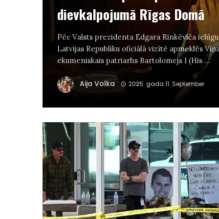
dievkalpojumā Rīgas Domā
Pēc Valsts prezidenta Edgara Rinkēviča ielūgu
Latvijas Republiku oficiālā vizītē apmeklēs Vi
ekumeniskais patriarhs Bartolomejs I (His ...
Aija Volka
2025. gada 11. September