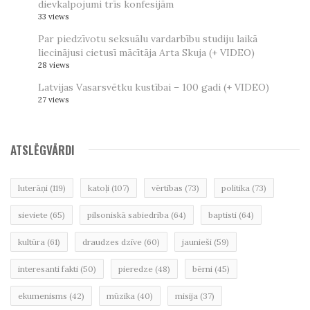
dievkalpojumi trīs konfesijām
33 views
Par piedzīvotu seksuālu vardarbību studiju laikā
liecinājusi cietusī mācītāja Arta Skuja (+ VIDEO)
28 views
Latvijas Vasarsvētku kustībai – 100 gadi (+ VIDEO)
27 views
ATSLĒGVĀRDI
luterāņi
(119)
katoļi
(107)
vērtības
(73)
politika
(73)
sieviete
(65)
pilsoniskā sabiedrība
(64)
baptisti
(64)
kultūra
(61)
draudzes dzīve
(60)
jaunieši
(59)
interesanti fakti
(50)
pieredze
(48)
bērni
(45)
ekumenisms
(42)
mūzika
(40)
misija
(37)