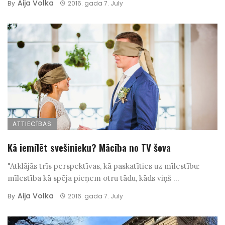
Aija Volka
By
2016. gada 7. July
ATTIECĪBAS
Kā iemīlēt svešinieku? Mācība no TV šova
"Atklājās trīs perspektīvas, kā paskatīties uz mīlestību:
mīlestība kā spēja pieņem otru tādu, kāds viņš ...
Aija Volka
By
2016. gada 7. July