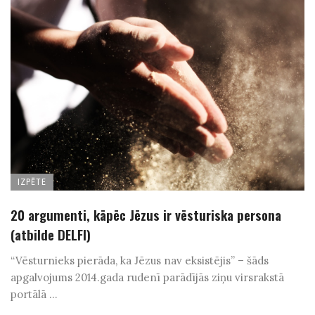
IZPĒTE
20 argumenti, kāpēc Jēzus ir vēsturiska persona
(atbilde DELFI)
“Vēsturnieks pierāda, ka Jēzus nav eksistējis” – šāds
apgalvojums 2014.gada rudenī parādījās ziņu virsrakstā
portālā ...