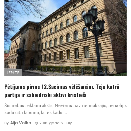
IZPĒTE
Pētījums pirms 12.Saeimas vēlēšanām. Teju katrā
partijā ir sabiedriski aktīvi kristieši
Šis nebūs reklāmraksts. Neviens nav ne maksājis, ne solījis
kādu citu labumu, lai es kādu ...
Aija Volka
By
2016. gada 6. July