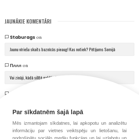
JAUNĀKIE KOMENTĀRI
Staburags
on
Jaunu vīriešu skaits baznīcās pieaug! Kas notiek? Pētījums Somijā
Пллл
on
Vai zināji, kādā silītē guldīja Jēzu?
Saulvedis Gaujmalietis
on
Arhibīskaps Aglonā mudina atgriezties pie patiesības par cilvēku un Dievu
Par sīkdatnēm šajā lapā
Mēs izmantojam sīkdatnes, lai apkopotu un analizētu
informāciju par vietnes veiktspēju un lietošanu, lai
nodrošinātu sociālo mediju funkcijas un lai uzlabotu un