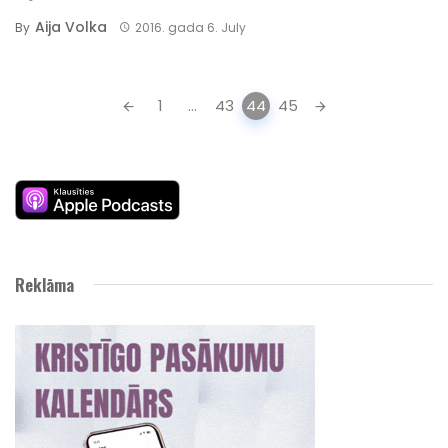
Aija Volka
By
2016. gada 6. July
Posts
1
...
43
44
45
navigation
Reklāma