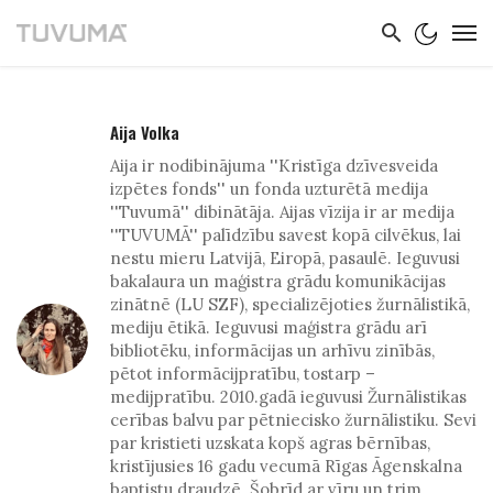
Aija Volka
Aija ir nodibinājuma ''Kristīga dzīvesveida
izpētes fonds'' un fonda uzturētā medija
''Tuvumā'' dibinātāja. Aijas vīzija ir ar medija
''TUVUMĀ'' palīdzību savest kopā cilvēkus, lai
nestu mieru Latvijā, Eiropā, pasaulē. Ieguvusi
bakalaura un maģistra grādu komunikācijas
zinātnē (LU SZF), specializējoties žurnālistikā,
mediju ētikā. Ieguvusi maģistra grādu arī
bibliotēku, informācijas un arhīvu zinībās,
pētot informācijpratību, tostarp –
medijpratību. 2010.gadā ieguvusi Žurnālistikas
cerības balvu par pētniecisko žurnālistiku. Sevi
par kristieti uzskata kopš agras bērnības,
kristījusies 16 gadu vecumā Rīgas Āgenskalna
baptistu draudzē. Šobrīd ar vīru un trim