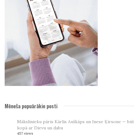
Mēneša popuārākie posti
Mākslinieku pāris Kārlis Auškāps un Inese Ķirsone — būt
kopā ar Dievu un dabu
457 views