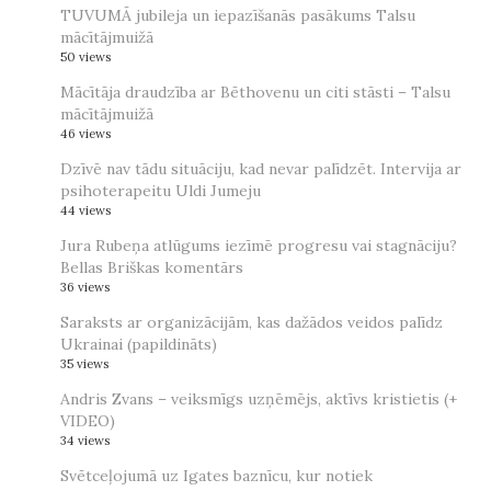
TUVUMĀ jubileja un iepazīšanās pasākums Talsu
mācītājmuižā
50 views
Mācītāja draudzība ar Bēthovenu un citi stāsti – Talsu
mācītājmuižā
46 views
Dzīvē nav tādu situāciju, kad nevar palīdzēt. Intervija ar
psihoterapeitu Uldi Jumeju
44 views
Jura Rubeņa atlūgums iezīmē progresu vai stagnāciju?
Bellas Briškas komentārs
36 views
Saraksts ar organizācijām, kas dažādos veidos palīdz
Ukrainai (papildināts)
35 views
Andris Zvans – veiksmīgs uzņēmējs, aktīvs kristietis (+
VIDEO)
34 views
Svētceļojumā uz Igates baznīcu, kur notiek