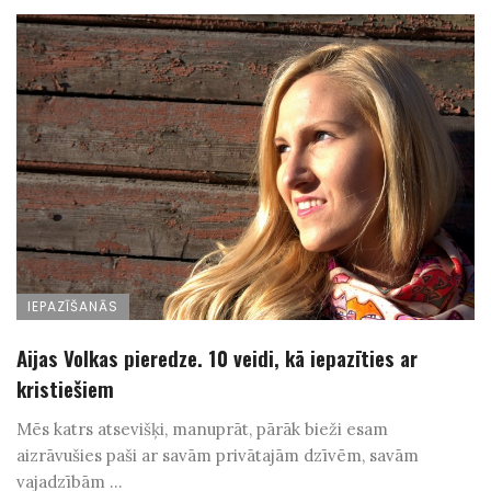
IEPAZĪŠANĀS
Aijas Volkas pieredze. 10 veidi, kā iepazīties ar
kristiešiem
Mēs katrs atsevišķi, manuprāt, pārāk bieži esam
aizrāvušies paši ar savām privātajām dzīvēm, savām
vajadzībām ...