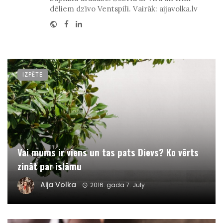
dēliem dzīvo Ventspilī. Vairāk: aijavolka.lv
Website
Facebook
Linkedin
IZPĒTE
Vai mums ir viens un tas pats Dievs? Ko vērts
zināt par islāmu
Aija Volka
2016. gada 7. July