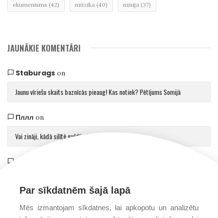
ekumenisms
(42)
mūzika
(40)
misija
(37)
JAUNĀKIE KOMENTĀRI
Staburags
on
Jaunu vīriešu skaits baznīcās pieaug! Kas notiek? Pētījums Somijā
Пллл
on
Vai zināji, kādā silītē guldīja Jēzu?
Saulvedis Gaujmalietis
on
Arhibīskaps Aglonā mudina atgriezties pie patiesības par cilvēku un Dievu
Par sīkdatnēm šajā lapā
Mēs izmantojam sīkdatnes, lai apkopotu un analizētu