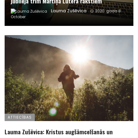
jubileja trim Mārtiņa Lutera rakstiem
Lauma Zušēvica
2020. gada 8.
October
ATTIECĪBAS
Lauma Zušēvica: Kristus augšāmcelšanās un