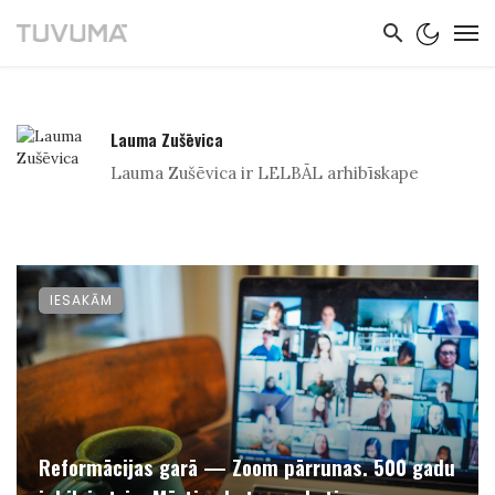
Lauma Zušēvica
Lauma Zušēvica ir LELBĀL arhibīskape
IESAKĀM
Reformācijas garā — Zoom pārrunas. 500 gadu