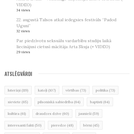
VIDEO)
34 views
22. augustā Talsos atkal iedegsies festivāls “Padod
Uguni”
32 views
Par piedzīvotu seksuālu vardarbību studiju laikā
liecinājusi cietusī mācītāja Arta Skuja (+ VIDEO)
29 views
ATSLĒGVĀRDI
luterāņi
(119)
katoļi
(107)
vērtības
(73)
politika
(73)
sieviete
(65)
pilsoniskā sabiedrība
(64)
baptisti
(64)
kultūra
(61)
draudzes dzīve
(60)
jaunieši
(59)
interesanti fakti
(50)
pieredze
(48)
bērni
(45)