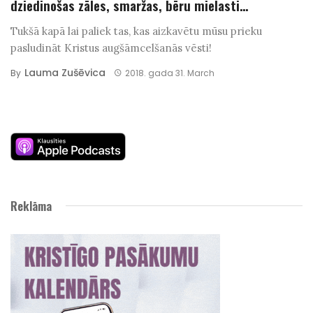
dziedinošas zāles, smaržas, bēru mielasti…
Tukšā kapā lai paliek tas, kas aizkavētu mūsu prieku
pasludināt Kristus augšāmcelšanās vēsti!
Lauma Zušēvica
By
2018. gada 31. March
Reklāma