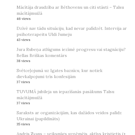
Mācītāja draudzība ar Bēthovenu un citi stāsti – Talsu
mācītājmuižā
46 views
Dzīvē nav tādu situāciju, kad nevar palīdzēt. Intervija ar
psihoterapeitu Uldi Jumeju
43 views
Jura Rubeņa atlūgums iezīmē progresu vai stagnāciju?
Bellas Briškas komentārs
38 views
Svētceļojumā uz Igates baznīcu, kur notiek
dievkalpojumi trīs konfesijām
37 views
TUVUMĀ jubileja un iepazīšanās pasākums Talsu
mācītājmuižā
37 views
Saraksts ar organizācijām, kas dažādos veidos palīdz
Ukrainai (papildināts)
35 views
Andris Zvans – veiksmīgs uzņēmējs, aktīvs kristietis (+