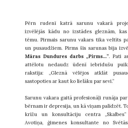
Pērn rudenī katrā sarunu vakarā proje
izvēlējās kādu no izstādes gleznām, kas
tēmu. Pirmais sarunu vakars tika veltīts 
un pusaudžiem. Pirms šīs sarunas bija izvē
Māras Dundures darbs „Pirms…”
. Pati 
attēlotu nedaudz ūdenī iebridušu puik
rakstīja: „Gleznā vēlējos atklāt pusa
sastopoties ar kaut ko lielāku par sevi.”
Sarunu vakara gaitā profesionāļi runāja par t
bērnam ir depresija, un kā viņam palīdzēt. To
krīžu un konsultāciju centra „Skalbes
Avotiņa, ģimenes konsultante no Svētā