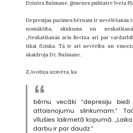
Dzintra Bušmane, ģimenes psihiatre Iveta Pļa
Depresijas pazīmes bērnam ir nevēlēšanās r
nomāktība, slinkums un neskatīšan
„Neskatīšanās acīs liecina arī par vardarb
tikai fiziska. Tā ir arī nevērība un emoci
skaidroja Dz. Bušmane.
Z.Avotiņa uzsvēra, ka
bērnu vecāki “depresiju biež
attaisnojumu slinkumam.” Tač
vīlušies laikmetā kopumā. „Laika
darbu ir par daudz.”