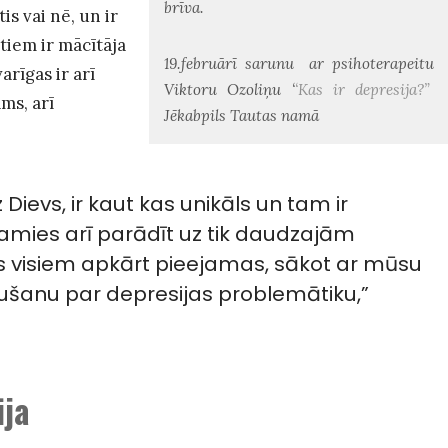
brīva.
tis vai nē, un ir
 tiem ir mācītāja
19.februārī sarunu ar psihoterapeitu
arīgas ir arī
Viktoru Ozoliņu ‘
‘Kas ir depresija?”
ams, arī
Jēkabpils Tautas namā
Dievs, ir kaut kas unikāls un tam ir
amies arī parādīt uz tik daudzajām
s visiem apkārt pieejamas, sākot ar mūsu
aušanu par depresijas problemātiku,”
ija