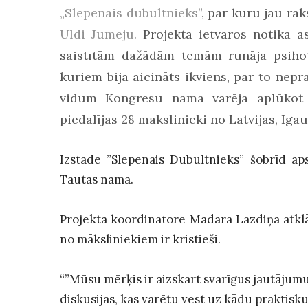
„Slepenais dubultnieks”
, par kuru jau ra
Uldi Jumeju.
Projekta ietvaros notika a
saistītām dažādām tēmām runāja psihote
kuriem bija aicināts ikviens, par to nep
vidum Kongresu namā varēja aplūkot i
piedalījās 28 mākslinieki no Latvijas, Iga
Izstāde ”Slepenais Dubultnieks” šobrīd ap
Tautas namā.
Projekta koordinatore Madara Lazdiņa atklāj
no māksliniekiem ir kristieši.
“”Mūsu mērķis ir aizskart svarīgus jautājum
diskusijas, kas varētu vest uz kādu praktisk