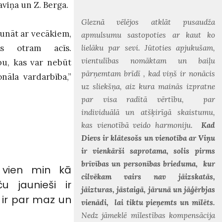
viņa un Z. Berga.
Gleznā vēlējos atklāt pusaudža
unāt ar vecākiem,
apmulsumu sastopoties ar kaut ko
ās otram acīs.
lielāku par sevi. Jūtoties apjukušam,
vientulības nomāktam un baiļu
ību, kas var nebūt
pārņemtam brīdī , kad viņš ir nonācis
onāla vardarbība,”
uz sliekšņa, aiz kura mainās izpratne
par visa radītā vērtību, par
individuālā un atšķirīgā skaistumu,
kas vienotībā veido harmoniju.
Kad
Dievs ir klātesošs un vienotība ar Viņu
ir vienkārši saprotama, solis pirms
brīvības un personības brieduma, kur
i vien min kā
cilvēkam vairs nav jāizskatās,
u jaunieši ir
jāizturas, jāstaigā, jārunā un jāģērbjas
 ir par maz un
vienādi, lai tiktu pieņemts un mīlēts.
Nedz jāmeklē mīlestības kompensācija