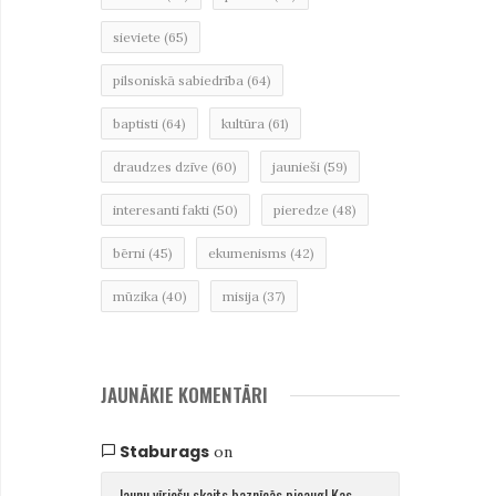
sieviete
(65)
pilsoniskā sabiedrība
(64)
baptisti
(64)
kultūra
(61)
draudzes dzīve
(60)
jaunieši
(59)
interesanti fakti
(50)
pieredze
(48)
bērni
(45)
ekumenisms
(42)
mūzika
(40)
misija
(37)
JAUNĀKIE KOMENTĀRI
Staburags
on
Jaunu vīriešu skaits baznīcās pieaug! Kas