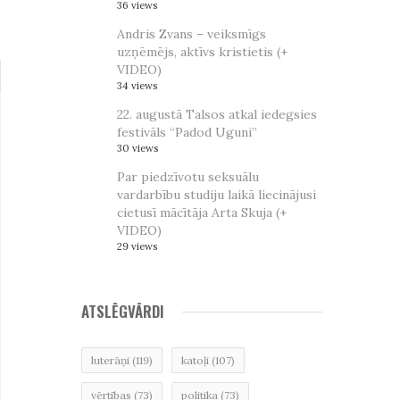
36 views
Andris Zvans – veiksmīgs
uzņēmējs, aktīvs kristietis (+
VIDEO)
34 views
22. augustā Talsos atkal iedegsies
festivāls “Padod Uguni”
30 views
Par piedzīvotu seksuālu
vardarbību studiju laikā liecinājusi
cietusī mācītāja Arta Skuja (+
VIDEO)
29 views
ATSLĒGVĀRDI
luterāņi
(119)
katoļi
(107)
vērtības
(73)
politika
(73)