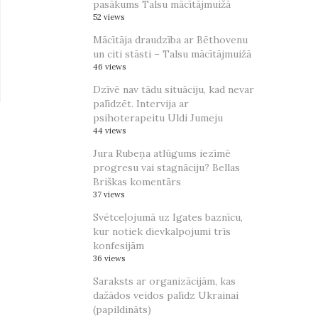
pasākums Talsu mācītājmuižā
52 views
Mācītāja draudzība ar Bēthovenu
un citi stāsti – Talsu mācītājmuižā
46 views
Dzīvē nav tādu situāciju, kad nevar
palīdzēt. Intervija ar
psihoterapeitu Uldi Jumeju
44 views
Jura Rubeņa atlūgums iezīmē
progresu vai stagnāciju? Bellas
Briškas komentārs
37 views
Svētceļojumā uz Igates baznīcu,
kur notiek dievkalpojumi trīs
konfesijām
36 views
Saraksts ar organizācijām, kas
dažādos veidos palīdz Ukrainai
(papildināts)