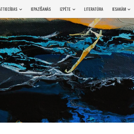
ATTIECĪBAS
IEPAZĪŠANĀS
IZPĒTE
LITERATŪRA
IESAKĀM