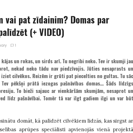
im vai pat zīdainim? Domas par
palīdzēt (+ VIDEO)
uary
1
kājas un rokas, un sirds arī. Tu negribi neko. Tev ir skumji ja
prot, nekad neko tādu nav piedzīvojis. Jūties nesaprasts u
iziet cilvēkos. Reizēm ir grūti pat piecelties no gultas. Tu sā
r. Tev pēkšņi prātā iezogas pašnāvības domas… Šāds līdzīg
presiju. To bieži sajauc ar vienkāršām skumjām, nesaprot u
ed līdz pašnāvībai. Tomēr tā var ilgt gadiem ilgi un var bū
inātu domāt, kā palīdzēt cilvēkiem līdzās, kas sirgst a
elības aprūpes speciālisti apvienojās vienā projekt