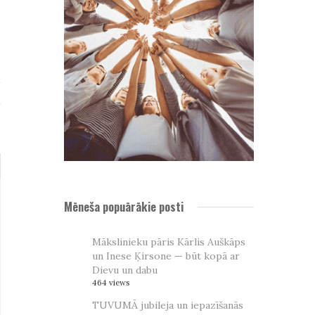
u
o
z
a
ā
Mēneša popuārākie posti
Mākslinieku pāris Kārlis Auškāps
un Inese Ķirsone — būt kopā ar
Dievu un dabu
464 views
TUVUMĀ jubileja un iepazīšanās