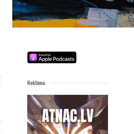
u
n
c
Reklāma
s
n
t
r
ā