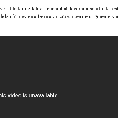
veltīt laiku nedalītai uzmanībai, kas rada sajūtu, ka es
salīdzināt nevienu bērnu ar citiem bērniem ģimenē va