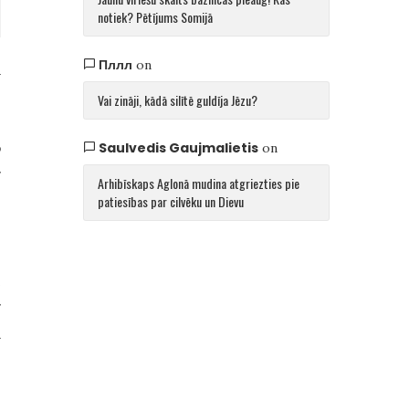
notiek? Pētījums Somijā
Пллл
on
ā
Vai zināji, kādā silītē guldīja Jēzu?
o
Saulvedis Gaujmalietis
on
r
Arhibīskaps Aglonā mudina atgriezties pie
patiesības par cilvēku un Dievu
,
i
r
a
.