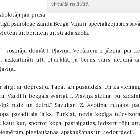
virtuālā realitātē.
 skolotāji jau prasa
stīgā psiholoģe Zanda Berga. Viņa ir specializējusies sav
vietēm un bērniem un strādā skolā.
 rosināja domāt I. Pļaviņa. Vecākiem ir jāzina, par k
, aizkaitināti utt. „Turklāt, ja bērns vairs nerunā a
Pļaviņa.
var sirgt ar depresiju. Tāpat arī pusaudzis. Un kā vienam
u. Vārdi ir bezgala svarīgi. I. Pļaviņa atzina: “Ar zīdain
Viņš redz un dzird.” Savukārt Z. Avotiņa, runājot pa
opā pavadītais laiks. Turklāt, nevis kopīga televizor
t kaut kur, sportot kopā, pastaigāties, iedzert tēju utt
ā, piemēram, pieglaušanās, apskaušanās un „iedot pieci”.