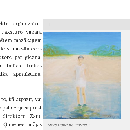
kta organizatori
 raksturo vakara
pašiem mazākajiem
lēts mākslinieces
autore par gleznā
u baltās drēbēs
udža apmulsumu,
o, kā atpazīt, vai
 palīdzēja saprast
” direktore Zane
s Ģimenes mājas
Māra Dundure. “Pirms…”