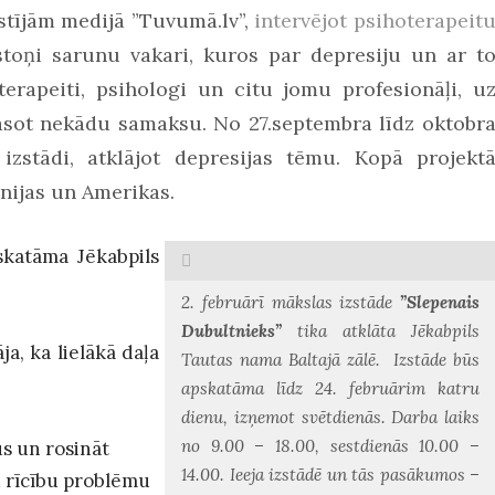
kstījām medijā ”Tuvumā.lv”,
intervējot psihoterapeit
stoņi sarunu vakari, kuros par depresiju un ar t
rapeiti, psihologi un citu jomu profesionāļi, u
rasot nekādu samaksu. No 27.septembra līdz oktobr
zstādi, atklājot depresijas tēmu. Kopā projekt
unijas un Amerikas.
skatāma Jēkabpils
2. februārī mākslas izstāde
”Slepenais
Dubultnieks”
tika atklāta Jēkabpils
a, ka lielākā daļa
Tautas nama Baltajā zālē. Izstāde būs
apskatāma līdz 24. februārim katru
dienu, izņemot svētdienās. Darba laiks
no 9.00 – 18.00, sestdienās 10.00 –
us un rosināt
14.00. Ieeja izstādē un tās pasākumos –
u rīcību problēmu