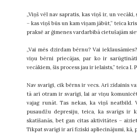
„Viņš vēl nav sapratis, kas viņš ir, un vecāki,
– kas viņš būs un kam viņam jābūt,” teica kri
praksē ar ģimenes vardarbībā cietušajām sie
„Vai mēs dzirdam bērnu? Vai ieklausāmies?”
viņu bērni priecājas, par ko ir sarūgtināti
vecākiem, šis process jau ir ielaists,” teica I. 
Nav svarīgi, cik bērns ir vecs. Arī zīdainis 
tā arī otram ir svarīgi, lai ar viņu komunicēt
vajag runāt. Tas nekas, ka viņš neatbild. 
pusaudžu depresiju, teica, ka svarīgs ir k
skatīšanās, bet gan citas aktivitātes – aizie
Tikpat svarīgi ir arī fiziski apliecinājumi, k