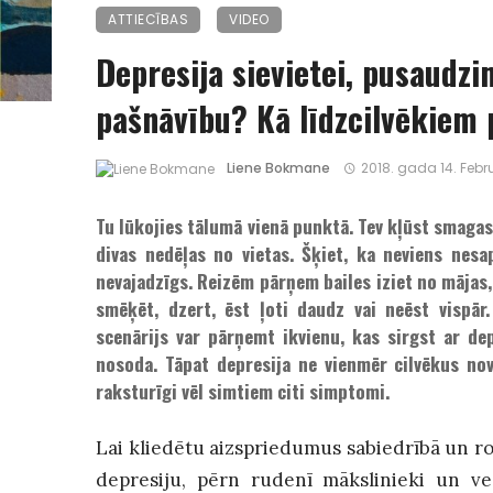
ATTIECĪBAS
VIDEO
Depresija sievietei, pusaudz
pašnāvību? Kā līdzcilvēkiem 
Liene Bokmane
2018. gada 14. Febr
Tu lūkojies tālumā vienā punktā. Tev kļūst smagas 
divas nedēļas no vietas. Šķiet, ka neviens nesa
nevajadzīgs. Reizēm pārņem bailes iziet no mājas, 
smēķēt, dzert, ēst ļoti daudz vai neēst vispā
scenārijs var pārņemt ikvienu, kas sirgst ar de
nosoda. Tāpat depresija ne vienmēr cilvēkus nov
raksturīgi vēl simtiem citi simptomi.
Lai kliedētu aizspriedumus sabiedrībā un ros
depresiju, pērn rudenī mākslinieki un ves