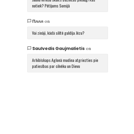
notiek? Pētījums Somijā
Пллл
on
Vai zināji, kādā silītē guldīja Jēzu?
Saulvedis Gaujmalietis
on
Arhibīskaps Aglonā mudina atgriezties pie
patiesības par cilvēku un Dievu