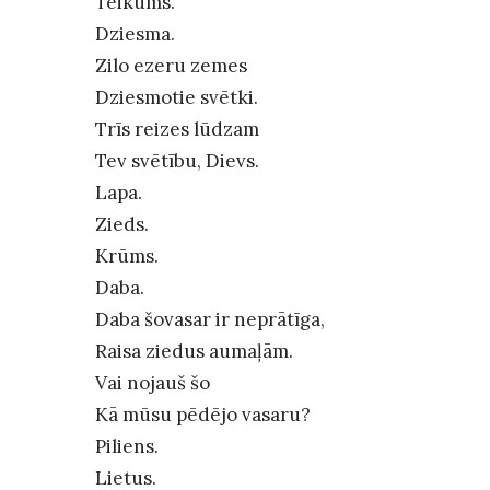
Teikums.
Dziesma.
Zilo ezeru zemes
Dziesmotie svētki.
Trīs reizes lūdzam
Tev svētību, Dievs.
Lapa.
Zieds.
Krūms.
Daba.
Daba šovasar ir neprātīga,
Raisa ziedus aumaļām.
Vai nojauš šo
Kā mūsu pēdējo vasaru?
Piliens.
Lietus.