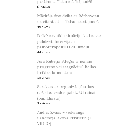
pasākums Talsu mācītājmuižā
52 views
Mācītāja draudzība ar Bēthovenu
un citi stāsti – Talsu mācītājmuižā
46 views
Dzīvē nav tādu situāciju, kad nevar
palīdzēt. Intervija ar
psihoterapeitu Uldi Jumeju
44 views
Jura Rubeņa atlūgums iezīmē
progresu vai stagnāciju? Bellas
Briškas komentārs
36 views
Saraksts ar organizācijām, kas
dažādos veidos palīdz Ukrainai
(papildināts)
35 views
Andris Zvans – veiksmīgs
uzņēmējs, aktīvs kristietis (+
VIDEO)