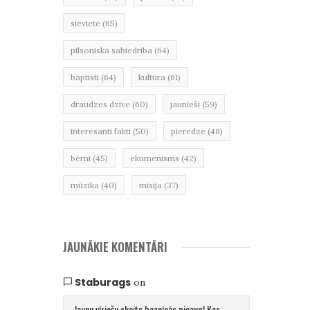
sieviete
(65)
pilsoniskā sabiedrība
(64)
baptisti
(64)
kultūra
(61)
draudzes dzīve
(60)
jaunieši
(59)
interesanti fakti
(50)
pieredze
(48)
bērni
(45)
ekumenisms
(42)
mūzika
(40)
misija
(37)
JAUNĀKIE KOMENTĀRI
Staburags
on
Jaunu vīriešu skaits baznīcās pieaug! Kas