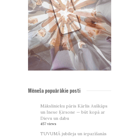
Mēneša popuārākie posti
Mākslinieku pāris Kārlis Auškāps
un Inese Ķirsone — būt kopā ar
Dievu un dabu
457 views
TUVUMĀ jubileja un iepazīšanās