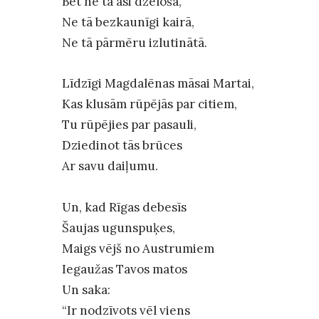
Bet ne tā asi dzelošā,
Ne tā bezkaunīgi kairā,
Ne tā pārmēru izlutinātā.
Līdzīgi Magdalēnas māsai Martai,
Kas klusām rūpējās par citiem,
Tu rūpējies par pasauli,
Dziedinot tās brūces
Ar savu daiļumu.
Un, kad Rīgas debesīs
Šaujas ugunspuķes,
Maigs vējš no Austrumiem
Iegaužas Tavos matos
Un saka:
“Ir nodzīvots vēl viens