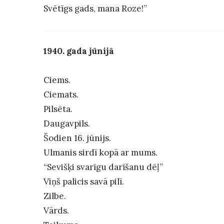
Svētīgs gads, mana Roze!”
1940. gada jūnijā
Ciems.
Ciemats.
Pilsēta.
Daugavpils.
Šodien 16. jūnijs.
Ulmanis sirdī kopā ar mums.
“Sevišķi svarīgu darīšanu dēļ”
Viņš palicis savā pilī.
Zilbe.
Vārds.