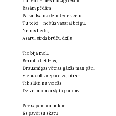
Tu teici – mēs mūžīgi iesim
Basām pēdām
Pa smilšaino dzimtenes ceļu.
Tu teici – nebūs vasarai beigu,
Nebūs bēdu,
Asaru, sirds brūču dziļu.
Tie bija meli.
Bērnība beidzās,
Drausmīgas vētras gāzās man pāri.
Viens solis nepareizs, otrs –
Tik slikti nu veicās,
Dzīve ļaunāka šķita par nāvi.
Pēc sāpēm un pūlēm
Es pavērsu skatu