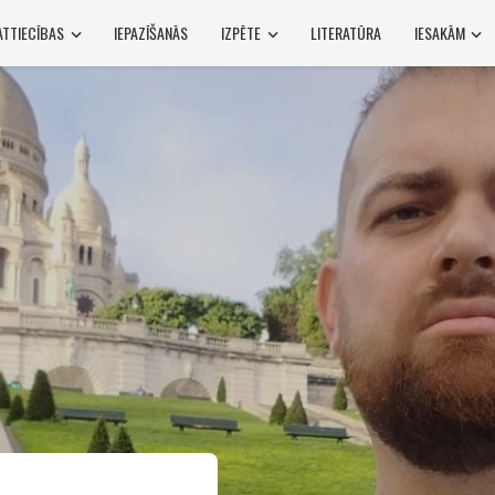
ATTIECĪBAS
IEPAZĪŠANĀS
IZPĒTE
LITERATŪRA
IESAKĀM