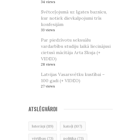
34 views
Svētceļojumā uz Igates baznīcu,
kur notiek dievkalpojumi trīs
konfesijām
33 views
Par piedzīvotu seksuālu
vardarbību studiju laikā liecinājusi
cietusī mācītāja Arta Skuja (+
VIDEO)
28 views
Latvijas Vasarsvētku kustībai –
100 gadi (+ VIDEO)
27 views
ATSLĒGVĀRDI
luterāņi
(119)
katoļi
(107)
vērtības
(73)
politika
(73)