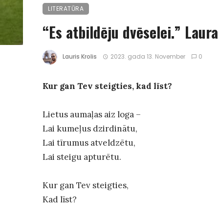
LITERATŪRA
“Es atbildēju dvēselei.” Laura
Lauris Krolis
2023. gada 13. November
0
Kur gan Tev steigties, kad līst?
Lietus aumaļas aiz loga –
Lai kumeļus dzirdinātu,
Lai tīrumus atveldzētu,
Lai steigu apturētu.
Kur gan Tev steigties,
Kad līst?