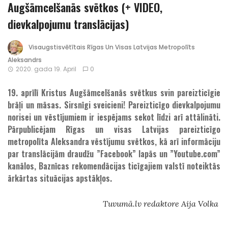
Augšāmcelšanās svētkos (+ VIDEO,
dievkalpojumu translācijas)
Visaugstisvētītais Rīgas Un Visas Latvijas Metropolīts
Aleksandrs
2020. gada 19. April
0
19. aprīlī Kristus Augšāmcelšanās svētkus svin pareizticīgie
brāļi un māsas. Sirsnīgi sveicieni! Pareizticīgo dievkalpojumu
norisei un vēstījumiem ir iespējams sekot līdzi arī attālināti.
Pārpublicējam Rīgas un visas Latvijas pareizticīgo
metropolīta Aleksandra vēstījumu svētkos, kā arī informāciju
par translācijām draudžu ”Facebook” lapās un ”Youtube.com”
kanālos, Baznīcas rekomendācijas ticīgajiem valstī noteiktās
ārkārtas situācijas apstākļos.
Tuvumā.lv redaktore Aija Volka