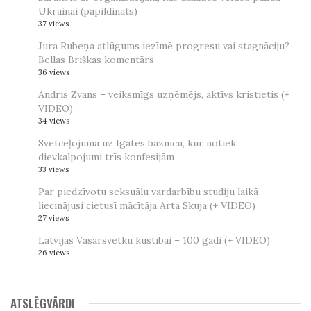
Ukrainai (papildināts)
37 views
Jura Rubeņa atlūgums iezīmē progresu vai stagnāciju?
Bellas Briškas komentārs
36 views
Andris Zvans – veiksmīgs uzņēmējs, aktīvs kristietis (+
VIDEO)
34 views
Svētceļojumā uz Igates baznīcu, kur notiek
dievkalpojumi trīs konfesijām
33 views
Par piedzīvotu seksuālu vardarbību studiju laikā
liecinājusi cietusī mācītāja Arta Skuja (+ VIDEO)
27 views
Latvijas Vasarsvētku kustībai – 100 gadi (+ VIDEO)
26 views
ATSLĒGVĀRDI