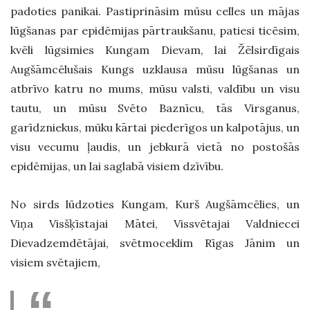
padoties panikai. Pastiprināsim mūsu celles un mājas
lūgšanas par epidēmijas pārtraukšanu, patiesi ticēsim,
kvēli lūgsimies Kungam Dievam, lai Žēlsirdīgais
Augšāmcēlušais Kungs uzklausa mūsu lūgšanas un
atbrīvo katru no mums, mūsu valsti, valdību un visu
tautu, un mūsu Svēto Baznīcu, tās Virsganus,
garīdzniekus, mūku kārtai piederīgos un kalpotājus, un
visu vecumu ļaudis, un jebkurā vietā no postošās
epidēmijas, un lai saglabā visiem dzīvību.
No sirds lūdzoties Kungam, Kurš Augšāmcēlies, un
Viņa Visšķīstajai Mātei, Vissvētajai Valdniecei
Dievadzemdētājai, svētmoceklim Rīgas Jānim un
visiem svētajiem,