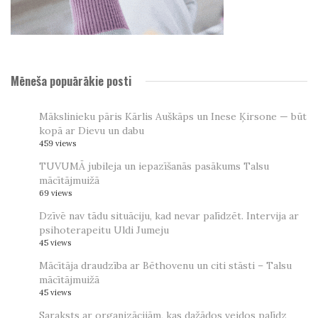
Mēneša popuārākie posti
Mākslinieku pāris Kārlis Auškāps un Inese Ķirsone — būt
kopā ar Dievu un dabu
459 views
TUVUMĀ jubileja un iepazīšanās pasākums Talsu
mācītājmuižā
69 views
Dzīvē nav tādu situāciju, kad nevar palīdzēt. Intervija ar
psihoterapeitu Uldi Jumeju
45 views
Mācītāja draudzība ar Bēthovenu un citi stāsti – Talsu
mācītājmuižā
45 views
Saraksts ar organizācijām, kas dažādos veidos palīdz