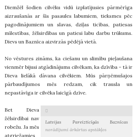
Diemžēl šodien cilvēku vidū izplatījusies pārmērīga
aizraušanās ar šīs pasaules labumiem, tieksmes pēc
pagodinājumiem un slavas, dziļas ticības, patiesas
mīlestības, žēlsirdības un patiesi labu darbu trūkums.
Dievs un Baznīca aizvirzās pēdējā vietā.
No vēstures zināms, ka ciešanu un slimību pieļaušana
vienmēr bijusi atgādinājums cilvēkam, ka dzīvība – tā ir
Dieva lielākā dāvana cilvēkiem. Mūs pārņēmušajos
pārbaudījumos mēs redzam, cik trausla un
nepastāvīga ir cilvēka laicīgā dzīve.
Bet Dieva
žēlsirdībai nav
Latvijas Pareizticīgās Baznīcas
robežu. Ja mēs
norādījumi ārkārtas apstākļos
atgriežamies