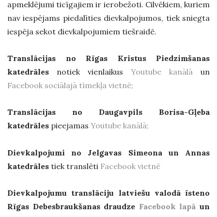
apmeklējumi ticīgajiem ir ierobežoti. Cilvēkiem, kuriem
nav iespējams piedalīties dievkalpojumos, tiek sniegta
iespēja sekot dievkalpojumiem tiešraidē.
Translācijas no Rīgas Kristus Piedzimšanas
katedrāles
notiek vienlaikus
Youtube kanālā
un
Facebook sociālajā tīmekļa vietnē;
Translācijas no Daugavpils Borisa-Gļeba
katedrāles
pieejamas
Youtube kanālā;
Dievkalpojumi no Jelgavas Simeona un Annas
katedrāles
tiek translēti
Facebook vietnē
Dievkalpojumu translāciju latviešu valodā īsteno
Rīgas Debesbraukšanas draudze
Facebook lapā
un