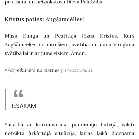
pestīšanu un neizsīkstošu Dieva Palīdzību.
Kristus patiesi Augšāmcēlies!
Mūsu Kunga un Pestītāja Jēzus Kristus, Kurš
Augšāmcēlies no mirušiem, svētība un mana Virsgana
svētība lai ir ar jums visiem. Āmen.
*Pārpublicēts no vietnes
pareizticiba.lv
IESAKĀM
Saistībā ar koronavīrusa pandēmiju Latvijā, valstī
noteikta ārkārtējā situācija, kuras laikā dievnamu