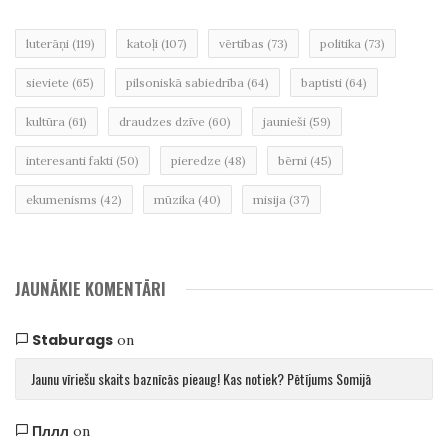
luterāņi
(119)
katoļi
(107)
vērtības
(73)
politika
(73)
sieviete
(65)
pilsoniskā sabiedrība
(64)
baptisti
(64)
kultūra
(61)
draudzes dzīve
(60)
jaunieši
(59)
interesanti fakti
(50)
pieredze
(48)
bērni
(45)
ekumenisms
(42)
mūzika
(40)
misija
(37)
JAUNĀKIE KOMENTĀRI
Staburags
on
Jaunu vīriešu skaits baznīcās pieaug! Kas notiek? Pētījums Somijā
Пллл
on