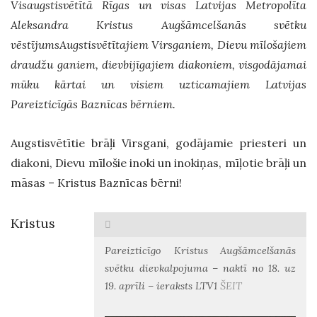
Visaugstisvētītā Rīgas un visas Latvijas Metropolīta
Aleksandra Kristus Augšāmcelšanās svētku
vēstījumsAugstisvētītajiem Virsganiem, Dievu mīlošajiem
draudžu ganiem, dievbijīgajiem diakoniem, visgodājamai
mūku kārtai un visiem uzticamajiem Latvijas
Pareizticīgās Baznīcas bērniem.
Augstisvētītie brāļi Virsgani, godājamie priesteri un
diakoni, Dievu mīlošie inoki un inokiņas, mīļotie brāļi un
māsas – Kristus Baznīcas bērni!
Kristus
Pareizticīgo Kristus Augšāmcelšanās
svētku dievkalpojuma – naktī no 18. uz
19. aprīli – ieraksts LTV1
ŠEIT