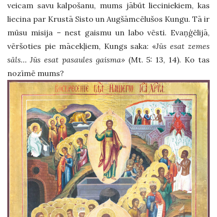
veicam savu kalpošanu, mums jābūt lieciniekiem, kas
liecina par Krustā Sisto un Augšāmcēlušos Kungu. Tā ir
mūsu misija – nest gaismu un labo vēsti. Evaņģēlijā,
vēršoties pie mācekļiem, Kungs saka: «
Jūs esat zemes
sāls… Jūs esat pasaules gaisma»
(Mt. 5: 13, 14). Ko tas
nozīmē mums?