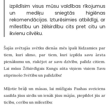
izpildīsim visus mūsu valdības rīkojumus
un mediķu sniegtās higiēnas
rekomendācijas. Izturēsimies atbildīgi, ar
mīlestību un žēlsirdību cits pret citu un
ikvienu cilvēku.
Šajās svētajās svētku dienās mēs īpaši lūdzamies par
tiem, kuri slimo, par tiem, kuri izpilda savu ārsta
pienākumu un, riskējot ar savu dzīvību, palīdz citiem.
Lai mūsu Žēlsirdīgais Kungs sūta viņiem visiem Savu
stiprinošo Svētību un palīdzību!
Mīļotie brāļi un māsas, lai mūžīgais Pashas sveiciens
sasilda jūsu sirdis un ienāk jūsu mājās, piepildot jūs ar
ticību, cerību un mīlestību: