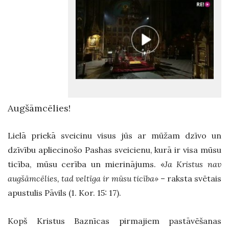
Augšāmcēlies!
Lielā priekā sveicinu visus jūs ar mūžam dzīvo un
dzīvību apliecinošo Pashas sveicienu, kurā ir visa mūsu
ticība, mūsu cerība un mierinājums. «
Ja Kristus nav
augšāmcēlies, tad veltīga ir mūsu ticība»
– raksta svētais
apustulis Pāvils (1. Kor. 15: 17).
Kopš Kristus Baznīcas pirmajiem pastāvēšanas