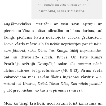
olu, kuliču un citu svētku ēdienu
iesvētīšana, kā tas ir Maskavā.
Augšāmcēlušos Pestītāju ar visu savu apziņu un
pienesam Viņam mūsu mīlestību un labos darbus, tad
Kungs pieņems katra nožēlojoša cilvēka grēknožēlu.
Dieva vārds māca: «
Jo Es nebūt nepriecājos par tā nāvi,
kam jāmirst, saka Dievs Tas Kungs, tādēļ atgriezieties,
tad jūs dzīvosiet!»
(Eceh. 18:32). Un Pats Kungs
Pestītājs svētajā Evaņģēlijā saka: «
Es neesmu nācis
aicināt taisnos, bet grēciniekus»
(Mt. 9:13). Pirms Svētā
Vakarēdiena mēs sakām šādus lūgšanas vārdus: «
Tu
patiesi esi Kristus, Dzīvā Dieva Dēls, Kas nācis pasaulē
glābt grēciniekus, no kuriem pirmais esmu es»
.
Mēs, kā ticīgi kristieši, nedrīkstam krist izmisumā un