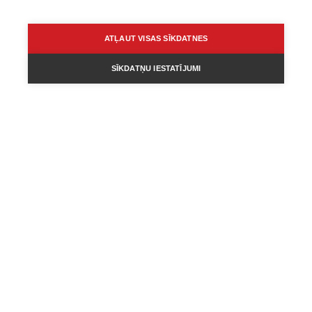
ATĻAUT VISAS SĪKDATNES
SĪKDATŅU IESTATĪJUMI
ATTIECĪBAS