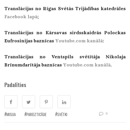
Translācijas no Rīgas Svētās Trijādības katedrāles
Facebook lapā
;
Translācijas no Kārsavas sirdsskaidrās Polockas
Eufrosinijas baznīcas
Youtube.com kanālā
:
Translācijas no Ventspils svētītāja Nikolaja
Brīnumdarītāja baznīcas
Youtube.com kanālā
.
Padalīties
0
MISIJA
PAREIZTICĪGIE
SVĒTKI