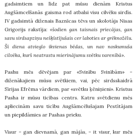
gadsimtiem un līdz pat mūsu dienām Kristus
Augšāmcelšanās gaisma rod atbalsi visu cilvēku sirdīs.
IV gadsimtā diženais Baznīcas tēvs un skolotājs Nisas
Grigorijs rakstīja:
«šodien gan taisnais priecājas, gan
savu sirdsapziņu nešķīstījušais cer laboties ar grēknožēlu.
Šī diena atvieglo ikvienas bēdas, un nav noskumuša
cilvēka, kurš neatrastu mierinājumu svētku varenībā».
Pashu mēs dēvējam par «Svinību Svinībām» –
diženākajiem mūsu svētkiem, vai, pēc sirdsskaidrā
Sīrijas Efrēma vārdiem, par «svētku ķēniņieni». Kristus
Pasha ir mūsu ticības centrs. Katru svētdienu mēs
apliecinām savu ticību Augšāmcēlušajam Pestītājam
un piepildāmies ar Pashas prieku.
Visur – gan dievnamā, gan mājās, – it visur, kur mēs