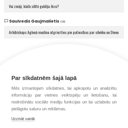
Vai zināji, kādā silītē guldīja Jēzu?
Saulvedis Gaujmalietis
on
Arhibīskaps Aglonā mudina atgriezties pie patiesības par cilvēku un Dievu
Par sīkdatnēm šajā lapā
Mēs izmantojam sīkdatnes, lai apkopotu un analizētu
informāciju par vietnes veiktspēju un lietošanu, lai
nodrošinātu sociālo mediju funkcijas un lai uzlabotu un
pielāgotu saturu un reklāmas.
Uzzināt vairāk