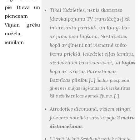
pie Dieva un
Tikai lūdzieties, nevis skatieties
pienesam
[dievkalpojumu TV translācijas] kā
Viņam grēku
interesantu pārraidi, un Kungs būs
nožēlu,
ar jums jūsu lūgšanā. Nostājieties
iemīlam
kopā ar ģimeni vai vienatnē svēto
ikonu priekšā, iededziet eļļas lamiņu,
aizdedziniet baznīcas sveci, lai
lūgtos
kopā ar Kristus Pareizticīgās
Baznīcas pilnību [..]
Šādas piespiedu
ģimenes mājas lūgšanas tiek ieskaitītas
kā tiešs baznīcas apmeklējums. [..]
Atrodoties dievnamā, visiem stingri
jāievēro noteiktā savstarpējā
2 metru
distancēšanās.
[..] šajā Lielajā Sestdienā netiek plānota