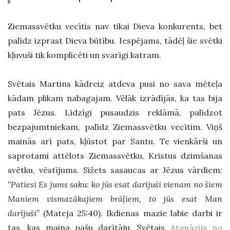
Ziemassvētku vecītis nav tikai Dieva konkurents, bet
palīdz izprast Dieva būtību. Iespējams, tādēļ šie svētki
kļuvuši tik komplicēti un svarīgi katram.
Svētais Martins kādreiz atdeva pusi no sava mēteļa
kādam plikam nabagajam. Vēlāk izrādījās, ka tas bija
pats Jēzus. Līdzīgi pusaudzis reklāmā, palīdzot
bezpajumtniekam, palīdz Ziemassvētku vecītim. Viņš
mainās arī pats, kļūstot par Santu. Te vienkārši un
saprotami attēlots Ziemassvētku, Kristus dzimšanas
svētku, vēstījums. Sižets sasaucas ar Jēzus vārdiem:
“Patiesi Es jums saku: ko jūs esat darījuši vienam no šiem
Maniem vismazākajiem brāļiem, to jūs esat Man
darījuši”
(Mateja 25:40). Ikdienas mazie labie darbi ir
tas, kas maina pašu darītāju. Svētais
Atanāzijs no