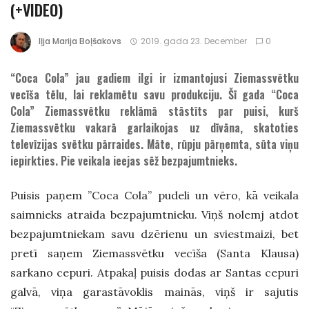
(+VIDEO)
Iļja Marija Boļšakovs
2019. gada 23. December
0
“Coca Cola” jau gadiem ilgi ir izmantojusi Ziemassvētku
vecīša tēlu, lai reklamētu savu produkciju. Šī gada “Coca
Cola” Ziemassvētku reklāmā stāstīts par puisi, kurš
Ziemassvētku vakarā garlaikojas uz dīvāna, skatoties
televīzijas svētku pārraides. Māte, rūpju pārņemta, sūta viņu
iepirkties. Pie veikala ieejas sēž bezpajumtnieks.
Puisis paņem ”Coca Cola” pudeli un vēro, kā veikala
saimnieks atraida bezpajumtnieku. Viņš nolemj atdot
bezpajumtniekam savu dzērienu un sviestmaizi, bet
pretī saņem Ziemassvētku vecīša (Santa Klausa)
sarkano cepuri. Atpakaļ puisis dodas ar Santas cepuri
galvā, viņa garastāvoklis mainās, viņš ir sajutis