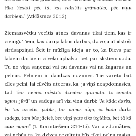
tika tiesāti pēc tā, kas rakstīts grāmatās, pēc viņu
darbiem.”
(Atklāsmes 20:12)
Ziemassvētku vecītis atnes dāvanas tikai tiem, kas ir
cienīgi. Tiem, kas darīja labus darbus, dzīvoja atbilstoši
sirdsapziņai. Šeit ir mūžīga ideja ar to, ka Dievs par
labiem darbiem cilvēku apbalvo, bet par sliktiem soda.
Tu no viņa saņemsi vai nu dāvanas vai nu žagarus un
pelnus. Pelniem ir daudzas nozīmes. Tie varētu būt
elles pelni, lai cilvēks atceras, ka, ja viņš neapdomāsies,
tad “
kas nebija rakstīts dzīvības grāmatā, to iemeta
uguns jūrā”
un sadegs arī visi viņa darbi: “
Ja kāda darbs,
ko tas uzcēlis, paliks, tas dabūs algu; ja kāda darbs
sadegs, tam būs jācieš, bet viņš pats tiks izglābts, bet tā kā
caur uguni”
(1. Korintiešiem 3:14-15). Var aizdomāties,
vai nebūs tā, ka dzīves rezultāts būs tikai pelnu maiss.