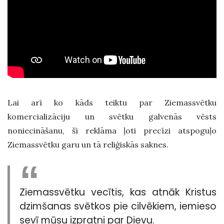
Lai arī ko kāds teiktu par Ziemassvētku
komercializāciju un svētku galvenās vēsts
noniecināšanu, šī reklāma ļoti precīzi atspoguļo
Ziemassvētku garu un tā reliģiskās saknes.
Ziemassvētku vecītis, kas atnāk Kristus
dzimšanas svētkos pie cilvēkiem, iemieso
sevī mūsu izpratni par Dievu.