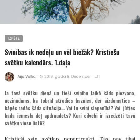
IZPĒTE
Svinības ik nedēļu un vēl biežāk? Kristiešu
svētku kalendārs. 1.daļa
Aija Volka
2019. gada 8. December
1
Ja tavā svētku dienā un tieši svinību laikā kāds piezvana,
nezinādams, ka tobrīd atrodies baznīcā, der aizdomāties –
kāpēc radās šāda situācija… Vai tu svini slepenībā? Vai jūties
kāda iemesla dēļ apdraudēts? Kuri cilvēki ir izredzēti tavu
svētku viesu listē?
Kristieši svin svētkus nepārtraukti. Tās nav tikai