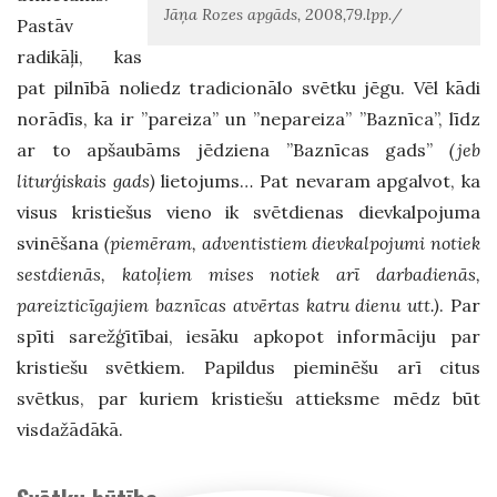
Jāņa Rozes apgāds, 2008,79.lpp./
Pastāv
radikāļi, kas
pat pilnībā noliedz tradicionālo svētku jēgu. Vēl kādi
norādīs, ka ir ”pareiza” un ”nepareiza” ”Baznīca”, līdz
ar to apšaubāms jēdziena ”Baznīcas gads”
(jeb
liturģiskais gads)
lietojums… Pat nevaram apgalvot, ka
visus kristiešus vieno ik svētdienas dievkalpojuma
svinēšana
(piemēram, adventistiem dievkalpojumi notiek
sestdienās, katoļiem mises notiek arī darbadienās,
pareizticīgajiem baznīcas atvērtas katru dienu utt.)
. Par
spīti sarežģītībai, iesāku apkopot informāciju par
kristiešu svētkiem. Papildus pieminēšu arī citus
svētkus, par kuriem kristiešu attieksme mēdz būt
visdažādākā.