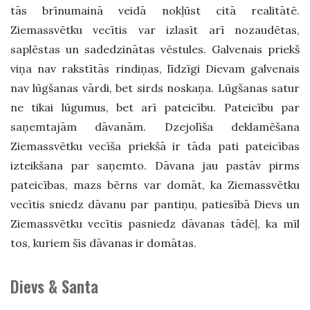
tās brīnumainā veidā nokļūst citā realitātē.
Ziemassvētku vecītis var izlasīt arī nozaudētas,
saplēstas un sadedzinātas vēstules. Galvenais priekš
viņa nav rakstītās rindiņas, līdzīgi Dievam galvenais
nav lūgšanas vārdi, bet sirds noskaņa. Lūgšanas satur
ne tikai lūgumus, bet arī pateicību. Pateicību par
saņemtajām dāvanām. Dzejolīša deklamēšana
Ziemassvētku vecīša priekšā ir tāda pati pateicības
izteikšana par saņemto. Dāvana jau pastāv pirms
pateicības, mazs bērns var domāt, ka Ziemassvētku
vecītis sniedz dāvanu par pantiņu, patiesībā Dievs un
Ziemassvētku vecītis pasniedz dāvanas tādēļ, ka mīl
tos, kuriem šīs dāvanas ir domātas.
Dievs & Santa