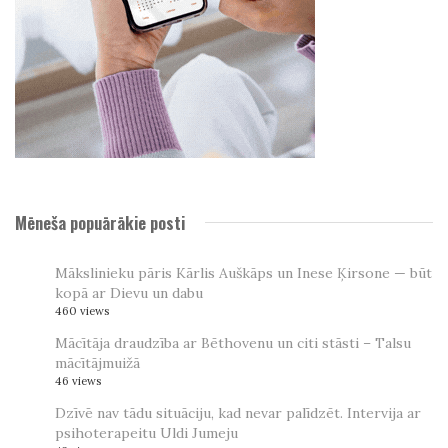
Mēneša popuārākie posti
Mākslinieku pāris Kārlis Auškāps un Inese Ķirsone — būt
kopā ar Dievu un dabu
460 views
Mācītāja draudzība ar Bēthovenu un citi stāsti – Talsu
mācītājmuižā
46 views
Dzīvē nav tādu situāciju, kad nevar palīdzēt. Intervija ar
psihoterapeitu Uldi Jumeju