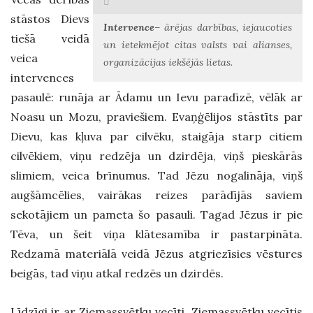
stāstos Dievs
Intervence
– ārējas darbības, iejaucoties
tiešā veidā
un ietekmējot citas valsts vai alianses,
veica
organizācijas iekšējās lietas.
intervences
pasaulē: runāja ar Ādamu un Ievu paradīzē, vēlāk ar
Noasu un Mozu, praviešiem. Evaņģēlijos stāstīts par
Dievu, kas kļuva par cilvēku, staigāja starp citiem
cilvēkiem, viņu redzēja un dzirdēja, viņš pieskārās
slimiem, veica brīnumus. Tad Jēzu nogalināja, viņš
augšāmcēlies, vairākas reizes parādījās saviem
sekotājiem un pameta šo pasauli. Tagad Jēzus ir pie
Tēva, un šeit viņa klātesamība ir pastarpināta.
Redzamā materiālā veidā Jēzus atgriezīsies vēstures
beigās, tad viņu atkal redzēs un dzirdēs.
Līdzīgi ir ar Ziemassvētku vecīti. Ziemassvētku vecītis