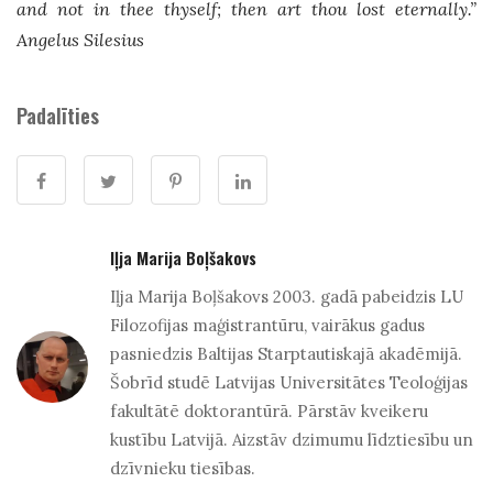
and not in thee thyself; then art thou lost eternally.”
Angelus Silesius
Padalīties
Iļja Marija Boļšakovs
Iļja Marija Boļšakovs 2003. gadā pabeidzis LU
Filozofijas maģistrantūru, vairākus gadus
pasniedzis Baltijas Starptautiskajā akadēmijā.
Šobrīd studē Latvijas Universitātes Teoloģijas
fakultātē doktorantūrā. Pārstāv kveikeru
kustību Latvijā. Aizstāv dzimumu līdztiesību un
dzīvnieku tiesības.