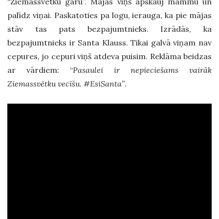
“Ziemassvētku garu”. Mājās viņš apskauj mammu un
palīdz viņai. Paskatoties pa logu, ierauga, ka pie mājas
stāv tas pats bezpajumtnieks. Izrādās, ka
bezpajumtnieks ir Santa Klauss. Tikai galvā viņam nav
cepures, jo cepuri viņš atdeva puisim. Reklāma beidzas
ar vārdiem: “
Pasaulei ir nepieciešams vairāk
Ziemassvētku vecīšu. #EsiSanta”
.