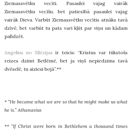
Ziemassvētku vecīti. Pasaulei vajag vairāk
Ziemassvētku vecīšu, bet patiesībā pasaulei vajag
vairāk Dieva. Varbūt Ziemassvētku vecītis atnāks tavā
dzīvē, bet varbūt tu pats vari kļūt par viņu un kādam
palīdzēt.
Angelius no Silēzijas
ir teicis: “Kristus var tūkstošs
reizes dzimt Betlēmē, bet ja viņš nepiedzims tavā
dvēselē, tu aiziesi bojā”.**
* “He became what we are so that he might make us what
he is.” Athanasius
** “If Christ were born in Bethlehem a thousand times