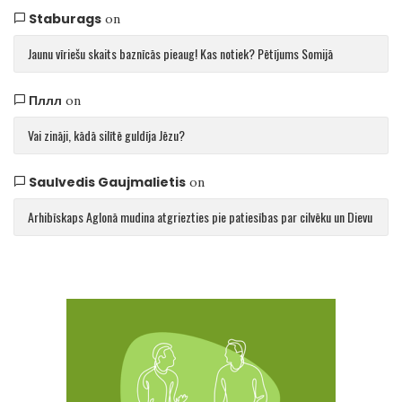
Staburags
on
Jaunu vīriešu skaits baznīcās pieaug! Kas notiek? Pētījums Somijā
Пллл
on
Vai zināji, kādā silītē guldīja Jēzu?
Saulvedis Gaujmalietis
on
Arhibīskaps Aglonā mudina atgriezties pie patiesības par cilvēku un Dievu