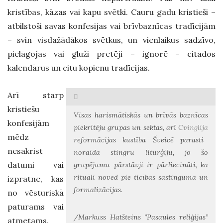
kristības, kāzas vai kapu svētki. Cauru gadu kristieši –
atbilstoši savas konfesijas vai brīvbaznīcas tradīcijām
– svin visdažādākos svētkus, un vienlaikus sadzīvo,
pielāgojas vai gluži pretēji – ignorē – citādos
kalendārus un citu kopienu tradīcijas.
Arī starp
kristiešu
Visas
harismātiskās
un brīvās baznīcas
konfesijām
piekritēju grupas un sektas, arī
Cvinglija
mēdz
reformācijas kustība Šveicē parasti
nesakrist
noraida stingru liturģiju, jo šo
datumi vai
grupējumu pārstāvji ir pārliecināti, ka
rituāli noved pie ticības sastinguma un
izpratne, kas
formalizācijas.
no vēsturiskā
paturams vai
/Markuss
Hatšteins
”Pasaules reliģijas”
atmetams.