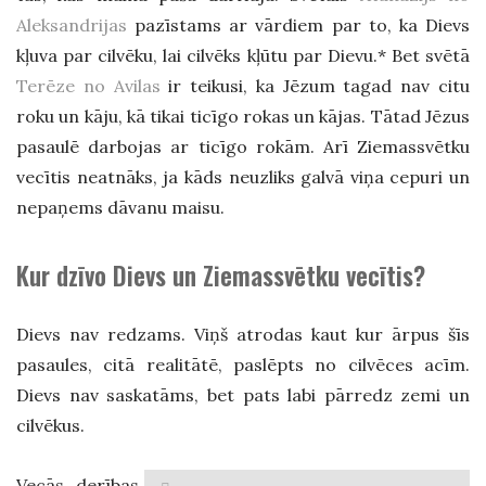
Aleksandrijas
pazīstams ar vārdiem par to, ka Dievs
kļuva par cilvēku, lai cilvēks kļūtu par Dievu.* Bet svētā
Terēze no Avilas
ir teikusi, ka Jēzum tagad nav citu
roku un kāju, kā tikai ticīgo rokas un kājas. Tātad Jēzus
pasaulē darbojas ar ticīgo rokām. Arī Ziemassvētku
vecītis neatnāks, ja kāds neuzliks galvā viņa cepuri un
nepaņems dāvanu maisu.
Kur dzīvo Dievs un Ziemassvētku vecītis?
Dievs nav redzams. Viņš atrodas kaut kur ārpus šīs
pasaules, citā realitātē, paslēpts no cilvēces acīm.
Dievs nav saskatāms, bet pats labi pārredz zemi un
cilvēkus.
Vecās derības