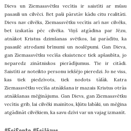
Dievs un Ziemassvētku vecītis ir saistīti ar mūsu
pasauli un cilvēci. Bet paši pārstāv kādu citu realitāti.
Dievs nav cilvēks, Ziemassvētku vecītis arī nav cilvēks,
bet izskatās pēc cilvēka. Viņš atgādina par Jēzu,
atnākot Kristus dzimšanas svētkos, lai parādītu, ka
pasaulē atrodami brīnumi un noslēpumi. Gan Dieva,
gan Ziemassvētku vecīša eksistence tiek apšaubīta, jo
neparedz zinātniskos pierādījumus. Tie ir citādi.
Saistīti ar noteikto personu iekšējo pieredzi. Jo ne viss,
kas tiek piedzīvots, tiek nodots tālāk. Katra
Ziemassvētku vecīša atnākšana ir mazais Kristus otrās
atnākšanas mēģinājums. Gan Dievs, gan Ziemassvētku
vecītis grib, lai cilvēki mainītos, kļūtu labāki, un mēģina
atgādināt cilvēkiem, ka savu dzīvi var un vajag izmanīt.
#EsiSanta #EsiJēzus