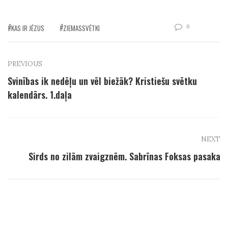
0
KAS IR JĒZUS
ZIEMASSVĒTKI
PREVIOUS
Svinības ik nedēļu un vēl biežāk? Kristiešu svētku
kalendārs. 1.daļa
NEXT
Sirds no zilām zvaigznēm. Sabrīnas Foksas pasaka