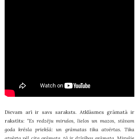
Dievam arī ir savs saraksts. Atklāsmes grāmatā ir
rakstīts:
“Es redzēju mirušos, lielos un mazos, stāvam
goda krēsla priekšā: un grāmatas tika atvērtas. Tika
atvērta vēl cita grāmata, tā ir dzīvības grāmata. Mirušie