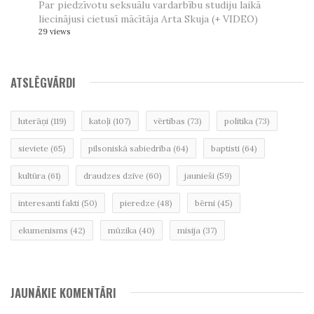
Par piedzīvotu seksuālu vardarbību studiju laikā
liecinājusi cietusī mācītāja Arta Skuja (+ VIDEO)
29 views
ATSLĒGVĀRDI
luterāņi
(119)
katoļi
(107)
vērtības
(73)
politika
(73)
sieviete
(65)
pilsoniskā sabiedrība
(64)
baptisti
(64)
kultūra
(61)
draudzes dzīve
(60)
jaunieši
(59)
interesanti fakti
(50)
pieredze
(48)
bērni
(45)
ekumenisms
(42)
mūzika
(40)
misija
(37)
JAUNĀKIE KOMENTĀRI