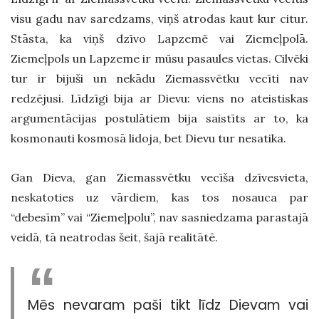
visu gadu nav saredzams, viņš atrodas kaut kur citur.
Stāsta, ka viņš dzīvo Lapzemē vai Ziemeļpolā.
Ziemeļpols un Lapzeme ir mūsu pasaules vietas. Cilvēki
tur ir bijuši un nekādu Ziemassvētku vecīti nav
redzējusi. Līdzīgi bija ar Dievu: viens no ateistiskas
argumentācijas postulātiem bija saistīts ar to, ka
kosmonauti kosmosā lidoja, bet Dievu tur nesatika.
Gan Dieva, gan Ziemassvētku vecīša dzīvesvieta,
neskatoties uz vārdiem, kas tos nosauca par
“debesīm” vai “Ziemeļpolu”, nav sasniedzama parastajā
veidā, tā neatrodas šeit, šajā realitātē.
Mēs nevaram paši tikt līdz Dievam vai