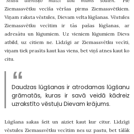
“Mūsu dienišķo maizi dod mums šodien.”
Pie
Ziemassvētku vecīša vēršas pirms Ziemassvētkiem.
Viņam raksta vēstules, Dievam velta lūgšanas. Vēstules
Ziemassvētku vecītim ir tās pašas lūgšanas, ar
adresātu un lūgumiem. Uz vieniem lūgumiem Dievs
atbild, uz citiem ne. Līdzīgi ar Ziemassvētku vecīti,
viņam tiek prasīts kaut kas viens, bet viņš atnes kaut ko
citu.
Daudzas lūgšanas ir atrodamas lūgšanu
grāmatās, kuras ir savā veidā kādreiz
uzrakstīto vēstuļu Dievam krājums.
Lūgšana sakas šeit un aiziet kaut kur citur. Līdzīgi
vēstules Ziemassvētku vecītim nes uz pastu, bet tālāk