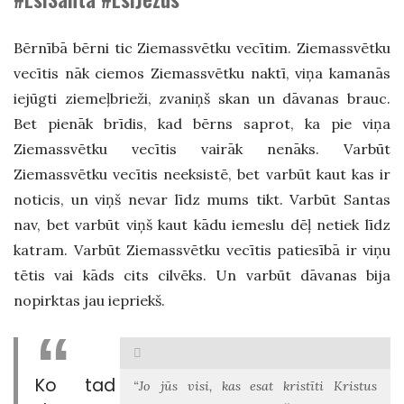
Bērnībā bērni tic Ziemassvētku vecītim. Ziemassvētku
vecītis nāk ciemos Ziemassvētku naktī, viņa kamanās
iejūgti ziemeļbrieži, zvaniņš skan un dāvanas brauc.
Bet pienāk brīdis, kad bērns saprot, ka pie viņa
Ziemassvētku vecītis vairāk nenāks. Varbūt
Ziemassvētku vecītis neeksistē, bet varbūt kaut kas ir
noticis, un viņš nevar līdz mums tikt. Varbūt Santas
nav, bet varbūt viņš kaut kādu iemeslu dēļ netiek līdz
katram. Varbūt Ziemassvētku vecītis patiesībā ir viņu
tētis vai kāds cits cilvēks. Un varbūt dāvanas bija
nopirktas jau iepriekš.
Ko tad
“Jo jūs visi, kas esat kristīti Kristus