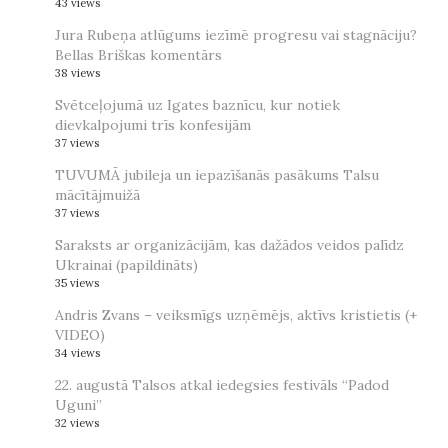
43 views
Jura Rubeņa atlūgums iezīmē progresu vai stagnāciju?
Bellas Briškas komentārs
38 views
Svētceļojumā uz Igates baznīcu, kur notiek
dievkalpojumi trīs konfesijām
37 views
TUVUMĀ jubileja un iepazīšanās pasākums Talsu
mācītājmuižā
37 views
Saraksts ar organizācijām, kas dažādos veidos palīdz
Ukrainai (papildināts)
35 views
Andris Zvans – veiksmīgs uzņēmējs, aktīvs kristietis (+
VIDEO)
34 views
22. augustā Talsos atkal iedegsies festivāls “Padod
Uguni”
32 views