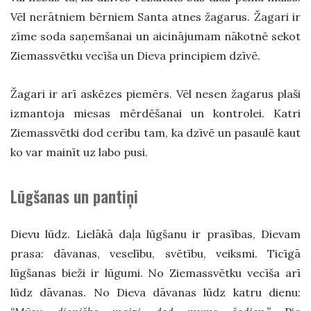
Vēl nerātniem bērniem Santa atnes žagarus. Žagari ir
zīme soda saņemšanai un aicinājumam nākotnē sekot
Ziemassvētku vecīša un Dieva principiem dzīvē.
Žagari ir arī askēzes piemērs. Vēl nesen žagarus plaši
izmantoja miesas mērdēšanai un kontrolei. Katri
Ziemassvētki dod cerību tam, ka dzīvē un pasaulē kaut
ko var mainīt uz labo pusi.
Lūgšanas un pantiņi
Dievu lūdz. Lielākā daļa lūgšanu ir prasības, Dievam
prasa: dāvanas, veselību, svētību, veiksmi. Ticīgā
lūgšanas bieži ir lūgumi. No Ziemassvētku vecīša arī
lūdz dāvanas. No Dieva dāvanas lūdz katru dienu: