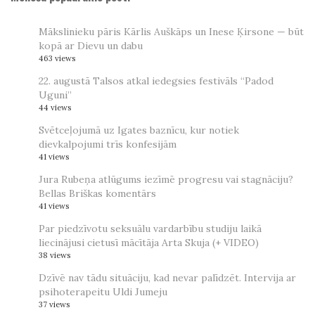
Mākslinieku pāris Kārlis Auškāps un Inese Ķirsone — būt
kopā ar Dievu un dabu
463 views
22. augustā Talsos atkal iedegsies festivāls “Padod
Uguni”
44 views
Svētceļojumā uz Igates baznīcu, kur notiek
dievkalpojumi trīs konfesijām
41 views
Jura Rubeņa atlūgums iezīmē progresu vai stagnāciju?
Bellas Briškas komentārs
41 views
Par piedzīvotu seksuālu vardarbību studiju laikā
liecinājusi cietusī mācītāja Arta Skuja (+ VIDEO)
38 views
Dzīvē nav tādu situāciju, kad nevar palīdzēt. Intervija ar
psihoterapeitu Uldi Jumeju
37 views