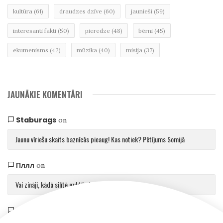
kultūra
(61)
draudzes dzīve
(60)
jaunieši
(59)
interesanti fakti
(50)
pieredze
(48)
bērni
(45)
ekumenisms
(42)
mūzika
(40)
misija
(37)
JAUNĀKIE KOMENTĀRI
Staburags
on
Jaunu vīriešu skaits baznīcās pieaug! Kas notiek? Pētījums Somijā
Пллл
on
Vai zināji, kādā silītē guldīja Jēzu?
Saulvedis Gaujmalietis
on