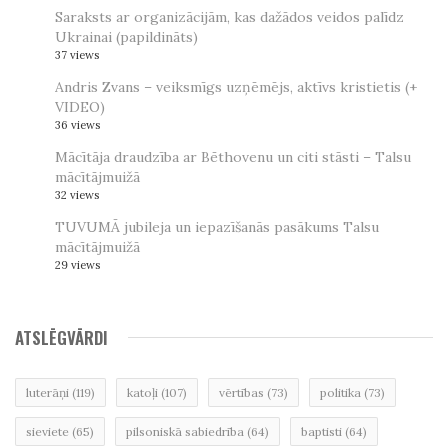
Saraksts ar organizācijām, kas dažādos veidos palīdz
Ukrainai (papildināts)
37 views
Andris Zvans – veiksmīgs uzņēmējs, aktīvs kristietis (+
VIDEO)
36 views
Mācītāja draudzība ar Bēthovenu un citi stāsti – Talsu
mācītājmuižā
32 views
TUVUMĀ jubileja un iepazīšanās pasākums Talsu
mācītājmuižā
29 views
ATSLĒGVĀRDI
luterāņi
(119)
katoļi
(107)
vērtības
(73)
politika
(73)
sieviete
(65)
pilsoniskā sabiedrība
(64)
baptisti
(64)