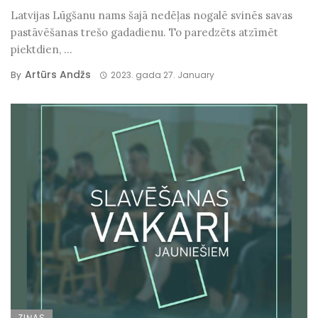
Latvijas Lūgšanu nams šajā nedēļas nogalē svinēs savas
pastāvēšanas trešo gadadienu. To paredzēts atzīmēt
piektdien, ...
Artūrs Andžs
By
2023. gada 27. January
ZIŅAS