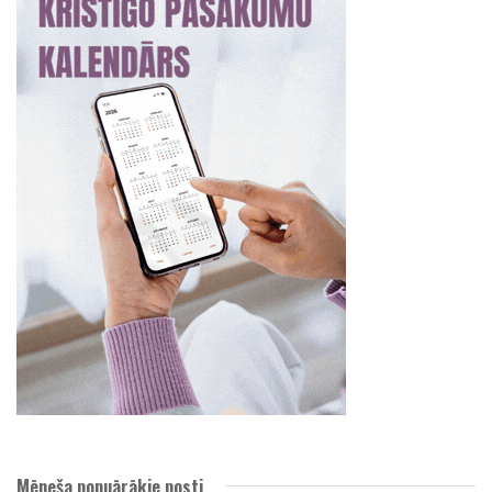
Mēneša popuārākie posti