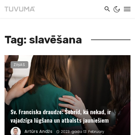
Tag: slavēšana
ZIŅAS
Sv. Franciska draudze: Šobrīd, kā nekad, ir
vajadzīga lūgšana un atbalsts jauniešiem
Artūrs Andžs
2023. gada 13. February