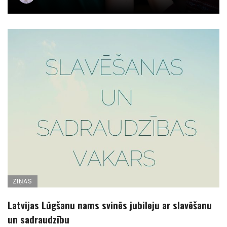
ZIŅAS
Latvijas Lūgšanu nams svinēs jubileju ar slavēšanu
un sadraudzību