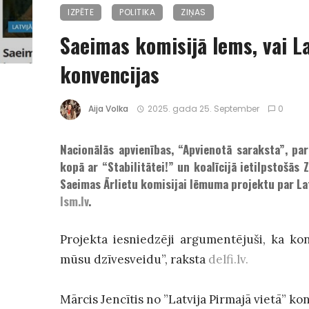
IZPĒTE
POLITIKA
ZIŅAS
Saeimas komisijā lems, vai La
konvencijas
Aija Volka
2025. gada 25. September
0
Nacionālās apvienības, “Apvienotā saraksta”, par
kopā ar “Stabilitātei!” un koalīcijā ietilpstošās
Saeimas Ārlietu komisijai lēmuma projektu par La
lsm.lv
.
Projekta iesniedzēji argumentējuši, ka ko
mūsu dzīvesveidu”, raksta
delfi.lv.
Mārcis Jencītis no ”Latvija Pirmajā vietā” ko