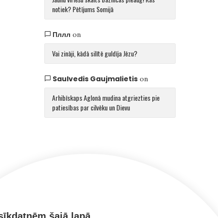
notiek? Pētījums Somijā
Пллл
on
Vai zināji, kādā silītē guldīja Jēzu?
Saulvedis Gaujmalietis
on
Arhibīskaps Aglonā mudina atgriezties pie
patiesības par cilvēku un Dievu
sīkdatnēm šajā lapā