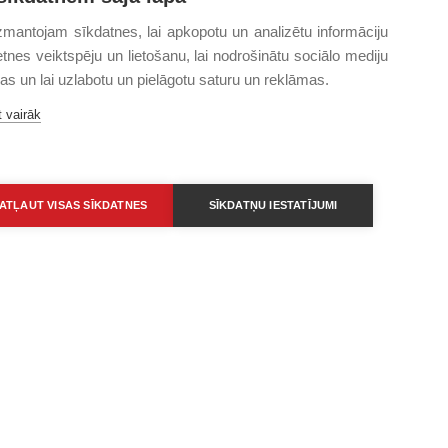
mantojam sīkdatnes, lai apkopotu un analizētu informāciju
etnes veiktspēju un lietošanu, lai nodrošinātu sociālo mediju
jas un lai uzlabotu un pielāgotu saturu un reklāmas.
 vairāk
ATĻAUT VISAS SĪKDATNES
SĪKDATŅU IESTATĪJUMI