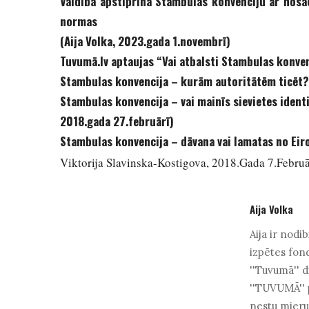
Valdība apstiprina Stambulas konvenciju ar nosa
normas
(Aija Volka, 2023.gada 1.novembrī)
Tuvumā.lv aptaujas “Vai atbalsti Stambulas konve
Stambulas konvencija – kurām autoritātēm ticēt? T
Stambulas konvencija – vai mainīs sievietes ident
2018.gada 27.februārī)
Stambulas konvencija – dāvana vai lamatas no Eir
Viktorija Slavinska-Kostigova, 2018.gada 7.februā
Aija Volka
Aija ir nodi
izpētes fon
''Tuvumā'' di
''TUVUMĀ'' p
nestu mieru 