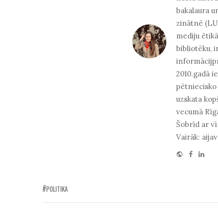
bakalaura u
zinātnē (LU 
mediju ētikā
bibliotēku, 
informācijpr
2010.gadā ie
pētniecisko 
uzskata kopš
vecumā Rīga
Šobrīd ar vī
Vairāk: aijav
Website
Facebo
Link
POLITIKA