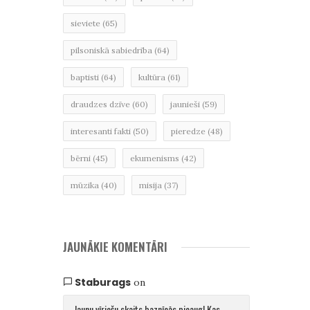
sieviete
(65)
pilsoniskā sabiedrība
(64)
baptisti
(64)
kultūra
(61)
draudzes dzīve
(60)
jaunieši
(59)
interesanti fakti
(50)
pieredze
(48)
bērni
(45)
ekumenisms
(42)
mūzika
(40)
misija
(37)
JAUNĀKIE KOMENTĀRI
Staburags
on
Jaunu vīriešu skaits baznīcās pieaug! Kas