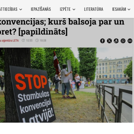
ATTIECĪBAS
IEPAZĪŠANĀS
IZPĒTE
LITERATŪRA
IESAKĀM