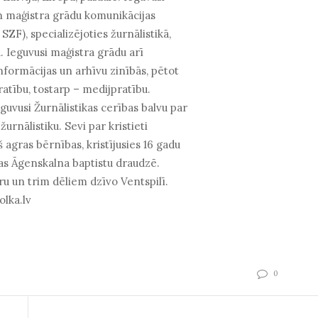
n maģistra grādu komunikācijas
SZF), specializējoties žurnālistikā,
. Ieguvusi maģistra grādu arī
informācijas un arhīvu zinībās, pētot
atību, tostarp – medijpratību.
guvusi Žurnālistikas cerības balvu par
žurnālistiku. Sevi par kristieti
 agras bērnības, kristījusies 16 gadu
s Āgenskalna baptistu draudzē.
ru un trim dēliem dzīvo Ventspilī.
olka.lv
ok
edin
0