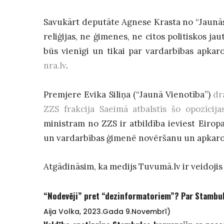
Savukārt deputāte Agnese Krasta no “Jaunās
reliģijas, ne ģimenes, ne citos politiskos jau
būs vienīgi un tikai par vardarbības apka
nra.lv
.
Premjere Evika Siliņa (“Jaunā Vienotība”)
dr
ZZS frakcija Saeimā atbalstīs šo opozīcij
ministram no ZZS ir atbildība ieviest Eiro
un vardarbības ģimenē novēršanu un apkar
Atgādināsim, ka medijs Tuvumā.lv ir veidojis
“Nodevēji” pret “dezinformatoriem”? Par Stambul
Aija Volka, 2023.gada 9.novembrī)