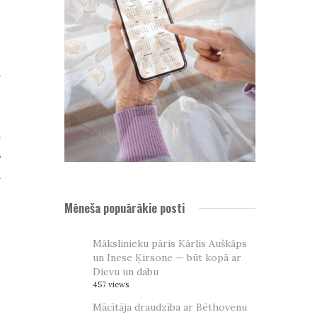
e
n
a
a
s
m
Mēneša popuārākie posti
Mākslinieku pāris Kārlis Auškāps
un Inese Ķirsone — būt kopā ar
Dievu un dabu
457 views
Mācītāja draudzība ar Bēthovenu