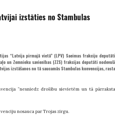
tvijai izstāties no Stambulas
tijas “Latvija pirmajā vietā” (LPV) Saeimas frakciju deputāt
 Zaļo un Zemnieku savienības (ZZS) frakcijas deputāti nodevuš
tvijas izstāšanos no tā saucamās Stambulas konvencijas, rast
nvencija ”nesniedz drošību sievietēm un tā pārrakst
nvenciju nosauca par Trojas zirgu.