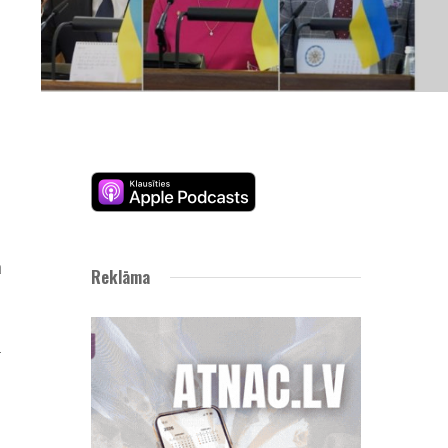
i
i
a
Reklāma
a