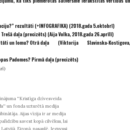
cījumu, ka tiks piemērotas Satversmē ierakstītās vērtības u
nciju?” rezultāti (+INFOGRAFIKA) (2018.gada 5.oktobrī)
rešā daļa (precizēts) (Aija Volka, 2018.gada 26.aprīlī)
itāti un lomu? Otrā daļa
(Viktorija Slavinska-Kostigova
opas Padomes? Pirmā daļa (precizēts)
rī)
binājuma ''Kristīga dzīvesveida
ds'' un fonda uzturētā medija
binātāja. Aijas vīzija ir ar medija
alīdzību savest kopā cilvēkus, lai
Latvijā, Eiropā, pasaulē. Ieguvusi