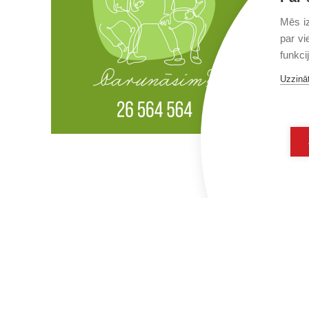
Mēs iz
par vi
funkci
Uzzināt