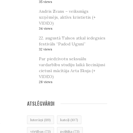
35 views
Andris Zvans – veiksmīgs
uzņēmējs, aktīvs kristietis (+
VIDEO)
34 views
22. augustā Talsos atkal iedegsies
festivāls “Padod Uguni”
32 views
Par piedzīvotu seksuālu
vardarbību studiju laikā liecinājusi
cietusī mācītāja Arta Skuja (+
VIDEO)
28 views
ATSLĒGVĀRDI
luterāņi
(119)
katoļi
(107)
vērtības
(73)
politika
(73)