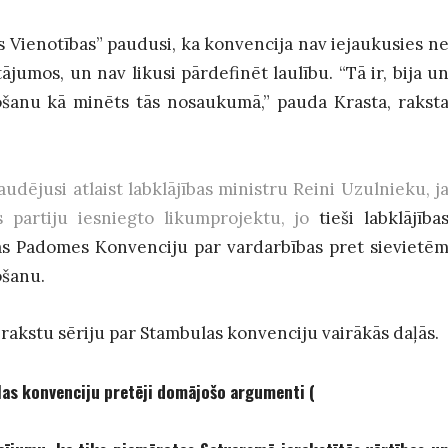
 Vienotības” paudusi, ka konvencija nav iejaukusies n
tājumos, un nav likusi pārdefinēt laulību. “Tā ir, bija u
rošanu kā minēts tās nosaukumā,” pauda Krasta, rakst
audējusi atlaist labklājības ministru Reini Uzulnieku, j
as partiju iesniegto likumprojektu, jo
tieši labklājība
pas Padomes Konvenciju par vardarbības pret sievietē
ošanu.
 rakstu sēriju par Stambulas konvenciju vairākās daļās.
as konvenciju pretēji domājošo argumenti (