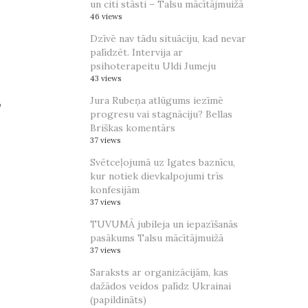
n
un citi stāsti – Talsu mācītājmuižā
46 views
Dzīvē nav tādu situāciju, kad nevar
palīdzēt. Intervija ar
psihoterapeitu Uldi Jumeju
43 views
,
Jura Rubeņa atlūgums iezīmē
progresu vai stagnāciju? Bellas
Briškas komentārs
37 views
Svētceļojumā uz Igates baznīcu,
kur notiek dievkalpojumi trīs
konfesijām
37 views
TUVUMĀ jubileja un iepazīšanās
pasākums Talsu mācītājmuižā
37 views
Saraksts ar organizācijām, kas
dažādos veidos palīdz Ukrainai
(papildināts)