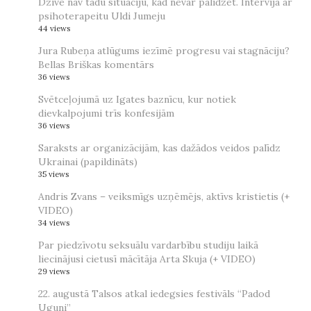
Dzīvē nav tādu situāciju, kad nevar palīdzēt. Intervija ar
psihoterapeitu Uldi Jumeju
44 views
Jura Rubeņa atlūgums iezīmē progresu vai stagnāciju?
Bellas Briškas komentārs
36 views
Svētceļojumā uz Igates baznīcu, kur notiek
dievkalpojumi trīs konfesijām
36 views
Saraksts ar organizācijām, kas dažādos veidos palīdz
Ukrainai (papildināts)
35 views
Andris Zvans – veiksmīgs uzņēmējs, aktīvs kristietis (+
VIDEO)
34 views
Par piedzīvotu seksuālu vardarbību studiju laikā
liecinājusi cietusī mācītāja Arta Skuja (+ VIDEO)
29 views
22. augustā Talsos atkal iedegsies festivāls “Padod
Uguni”