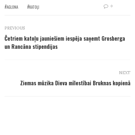
0
AGLONA
KATOĻI
PREVIOUS
Četriem katoļu jauniešiem iespēja saņemt Grosberga
un Rancāna stipendijas
NEXT
Ziemas mūzika Dieva mīlestībai Bruknas kopienā