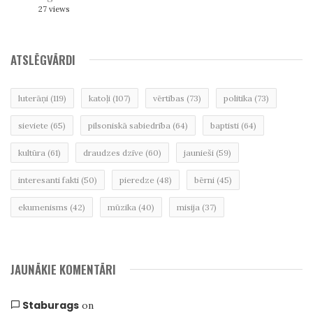
27 views
ATSLĒGVĀRDI
luterāņi
(119)
katoļi
(107)
vērtības
(73)
politika
(73)
sieviete
(65)
pilsoniskā sabiedrība
(64)
baptisti
(64)
kultūra
(61)
draudzes dzīve
(60)
jaunieši
(59)
interesanti fakti
(50)
pieredze
(48)
bērni
(45)
ekumenisms
(42)
mūzika
(40)
misija
(37)
JAUNĀKIE KOMENTĀRI
Staburags
on