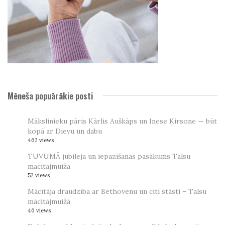
Mēneša popuārākie posti
Mākslinieku pāris Kārlis Auškāps un Inese Ķirsone — būt
kopā ar Dievu un dabu
462 views
TUVUMĀ jubileja un iepazīšanās pasākums Talsu
mācītājmuižā
52 views
Mācītāja draudzība ar Bēthovenu un citi stāsti – Talsu
mācītājmuižā
46 views