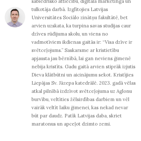
sabiedrisko attiecību, digitālā mārketinga un
tulkotāja darbā. Izglītojies Latvijas
Universitātes Sociālo zinātņu fakultātē, bet
arvien uzskata, ka turpina savas studijas caur
dzīves rūdījuma skolu, un viens no
vadmotīviem ikdienas gaitās ir: “Visa dzīve ir
svētceļojums.” Saskarsme ar kristietību
apjausta jau bērnībā, lai gan neviens ģimenē
nebija kristīts. Gadu gaitā arvien stiprāk izjutis
Dieva klātbūtni un aicinājumu sekot. Kristījies
Liepājas Sv. Jāzepa katedrālē. 2023. gadā vēlas
atkal pilnībā izdzīvot svētceļojuma uz Aglonu
burvību, veltīties žēlsirdības darbiem un vēl
vairāk veltīt laiku ģimenei, kas nekad nevar
būt par daudz. Patīk Latvijas daba, skriet
maratonus un apceļot dzimto zemi.