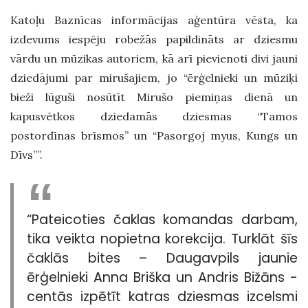
Katoļu Baznīcas informācijas aģentūra vēsta, ka
izdevums iespēju robežās papildināts ar dziesmu
vārdu un mūzikas autoriem, kā arī pievienoti divi jauni
dziedājumi par mirušajiem, jo “ērģelnieki un mūziķi
bieži lūguši nosūtīt Mirušo piemiņas dienā un
kapusvētkos dziedamās dziesmas “Tamos
postordīnas brīsmos” un “Pasorgoj myus, Kungs un
Dīvs””.
“Pateicoties čaklas komandas darbam,
tika veikta nopietna korekcija. Turklāt šīs
čaklās bites – Daugavpils jaunie
ērģelnieki Anna Briška un Andris Bižāns -
centās izpētīt katras dziesmas izcelsmi