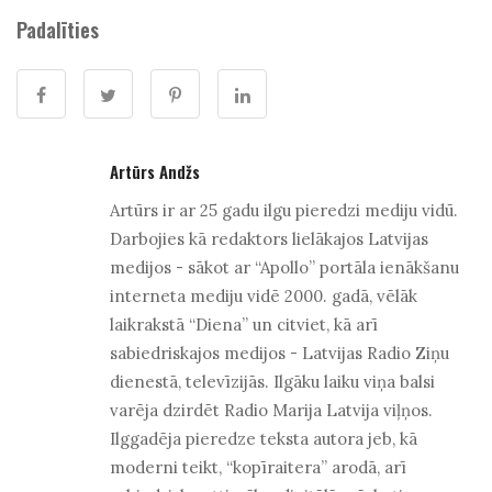
Padalīties
Artūrs Andžs
Artūrs ir ar 25 gadu ilgu pieredzi mediju vidū.
Darbojies kā redaktors lielākajos Latvijas
medijos - sākot ar “Apollo” portāla ienākšanu
interneta mediju vidē 2000. gadā, vēlāk
laikrakstā “Diena” un citviet, kā arī
sabiedriskajos medijos - Latvijas Radio Ziņu
dienestā, televīzijās. Ilgāku laiku viņa balsi
varēja dzirdēt Radio Marija Latvija viļņos.
Ilggadēja pieredze teksta autora jeb, kā
moderni teikt, “kopīraitera” arodā, arī