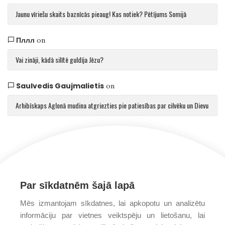
Jaunu vīriešu skaits baznīcās pieaug! Kas notiek? Pētījums Somijā
Пллл
on
Vai zināji, kādā silītē guldīja Jēzu?
Saulvedis Gaujmalietis
on
Arhibīskaps Aglonā mudina atgriezties pie patiesības par cilvēku un Dievu
Par sīkdatnēm šajā lapā
Mēs izmantojam sīkdatnes, lai apkopotu un analizētu
informāciju par vietnes veiktspēju un lietošanu, lai