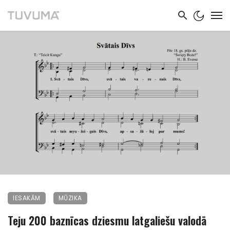
IESAKĀM
MŪZIKA
Teju 200 baznīcas dziesmu latgaliešu valodā