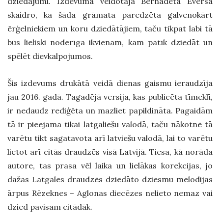
dziedājumi. Izdevuma veidotāja Bernadeta Eversa
skaidro, ka šāda grāmata paredzēta galvenokārt
ērģelniekiem un koru dziedātājiem, taču tikpat labi tā
būs lieliski noderīga ikvienam, kam patīk dziedāt un
spēlēt dievkalpojumos.
Šis izdevums drukātā veidā dienas gaismu ieraudzīja
jau 2016. gadā. Tagadējā versija, kas publicēta tīmeklī,
ir nedaudz rediģēta un mazliet papildināta. Pagaidām
tā ir pieejama tikai latgaliešu valodā, taču nākotnē tā
varētu tikt sagatavota arī latviešu valodā, lai to varētu
lietot arī citās draudzēs visā Latvijā. Tiesa, kā norāda
autore, tas prasa vēl laika un lielākas korekcijas, jo
dažas Latgales draudzēs dziedāto dziesmu melodijas
ārpus Rēzeknes – Aglonas diecēzes nelieto nemaz vai
dzied pavisam citādāk.