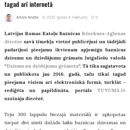
tagad arī internetā
Artūrs Andžs
2023. gada 4. February
0
Latvijas Romas Katoļu Baznīcas
Rēzeknes-Aglonas
diecēze
savā tīmekļa vietnē publicējusi un tādējādi
padarījusi pieejamu ikvienam apjomīgu baznīcas
dziesmu un dziedājumu grāmatu latgaliešu valodā
“
Dzīsmu un dzīdōjumu grōmota
“. Tā tika sagatavota
un publiskota jau 2016. gadā, taču tikai tagad
pieejama visiem arī elektroniskā formā, turklāt –
rediģēta un papildināta, portāls
TUVUMĀ.lv
uzzināja diecēzē.
Teju 300 lappušu biezajā materiālā ir apkopotas
turpat divi simti dažādu laiku baznīcas dziesmas un