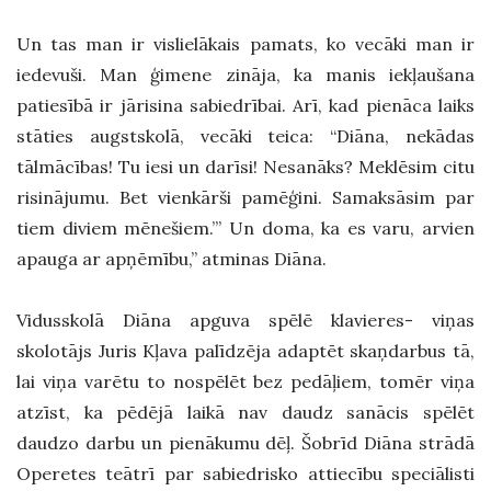
Un tas man ir vislielākais pamats, ko vecāki man ir
iedevuši. Man ģimene zināja, ka manis iekļaušana
patiesībā ir jārisina sabiedrībai. Arī, kad pienāca laiks
stāties augstskolā, vecāki teica: “Diāna, nekādas
tālmācības! Tu iesi un darīsi! Nesanāks? Meklēsim citu
risinājumu. Bet vienkārši pamēģini. Samaksāsim par
tiem diviem mēnešiem.”’ Un doma, ka es varu, arvien
apauga ar apņēmību,” atminas Diāna.
Vidusskolā Diāna apguva spēlē klavieres- viņas
skolotājs Juris Kļava palīdzēja adaptēt skaņdarbus tā,
lai viņa varētu to nospēlēt bez pedāļiem, tomēr viņa
atzīst, ka pēdējā laikā nav daudz sanācis spēlēt
daudzo darbu un pienākumu dēļ. Šobrīd Diāna strādā
Operetes teātrī par sabiedrisko attiecību speciālisti