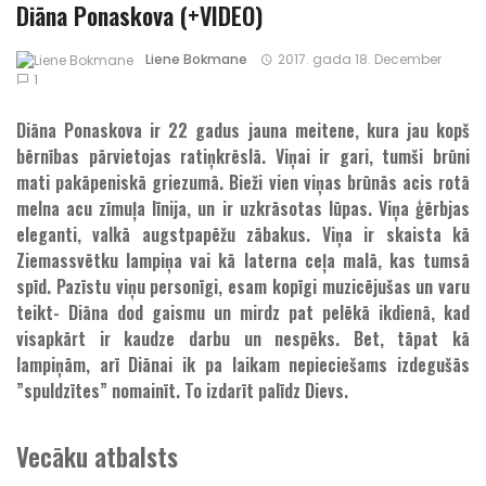
Diāna Ponaskova (+VIDEO)
Liene Bokmane
2017. gada 18. December
1
Diāna Ponaskova ir 22 gadus jauna meitene, kura jau kopš
bērnības pārvietojas ratiņkrēslā. Viņai ir gari, tumši brūni
mati pakāpeniskā griezumā. Bieži vien viņas brūnās acis rotā
melna acu zīmuļa līnija, un ir uzkrāsotas lūpas. Viņa ģērbjas
eleganti, valkā augstpapēžu zābakus. Viņa ir skaista kā
Ziemassvētku lampiņa vai kā laterna ceļa malā, kas tumsā
spīd. Pazīstu viņu personīgi, esam kopīgi muzicējušas un varu
teikt- Diāna dod gaismu un mirdz pat pelēkā ikdienā, kad
visapkārt ir kaudze darbu un nespēks. Bet, tāpat kā
lampiņām, arī Diānai ik pa laikam nepieciešams izdegušās
”spuldzītes” nomainīt. To izdarīt palīdz Dievs.
Vecāku atbalsts