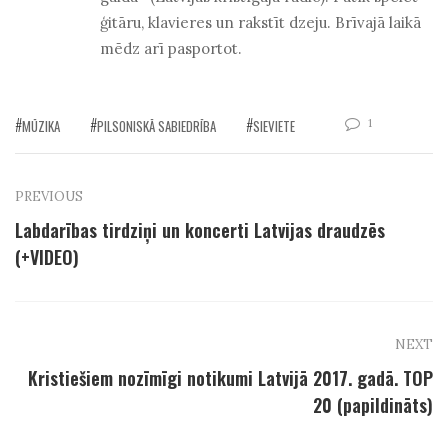
ģitāru, klavieres un rakstīt dzeju. Brīvajā laikā
mēdz arī pasportot.
1
MŪZIKA
PILSONISKĀ SABIEDRĪBA
SIEVIETE
PREVIOUS
Labdarības tirdziņi un koncerti Latvijas draudzēs
(+VIDEO)
NEXT
Kristiešiem nozīmīgi notikumi Latvijā 2017. gadā. TOP
20 (papildināts)