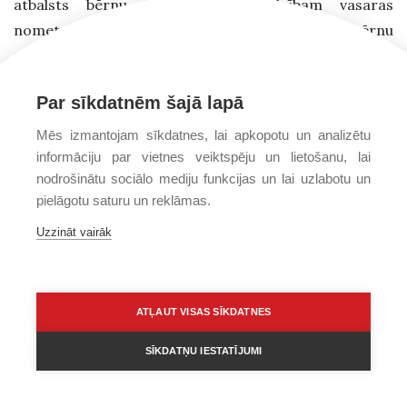
atbalsts bērnu ar īpašām vajadzībām vasaras
nometnei, meiteņu nometnei “Soft” un bērnu
nometnei “Vislielākā Dāvana” 2018. gada vasarā.
Par sīkdatnēm šajā lapā
Mēs izmantojam sīkdatnes, lai apkopotu un analizētu
9. decembrī
Adventa tirdziņš
no plkst. 11.00 – 14.00
informāciju par vietnes veiktspēju un lietošanu, lai
nodrošinātu sociālo mediju funkcijas un lai uzlabotu un
Mateja baptistu baznīcā Rīgā.
pielāgotu saturu un reklāmas.
Būs dāvanas,
Uzzināt vairāk
gardumi, lauku
veselīgie
labumi un
ATĻAUT VISAS SĪKDATNES
tējas un
SĪKDATŅU IESTATĪJUMI
Ziemassvētku
kafejnīca.