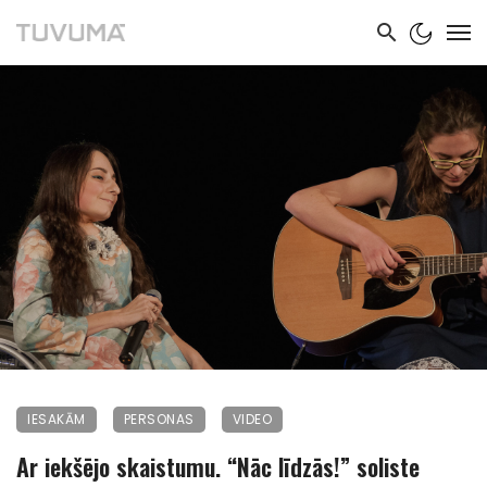
IESAKĀM
PERSONAS
VIDEO
Ar iekšējo skaistumu. “Nāc līdzās!” soliste