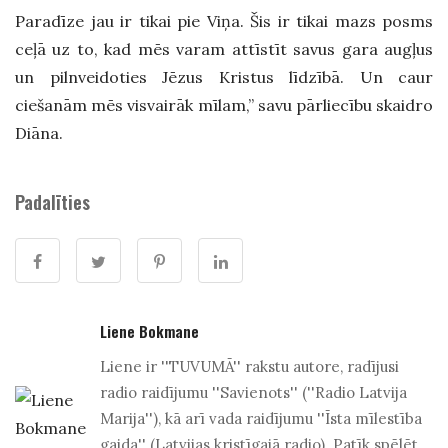
Paradīze jau ir tikai pie Viņa. Šis ir tikai mazs posms
ceļā uz to, kad mēs varam attīstīt savus gara augļus
un pilnveidoties Jēzus Kristus līdzībā. Un caur
ciešanām mēs visvairāk mīlam,” savu pārliecību skaidro
Diāna.
Padalīties
Liene Bokmane
Liene ir ''TUVUMĀ'' rakstu autore, radījusi
radio raidījumu ''Savienots'' (''Radio Latvija
Marija''), kā arī vada raidījumu ''Īsta mīlestība
gaida'' (Latvijas kristīgajā radio). Patīk spēlēt