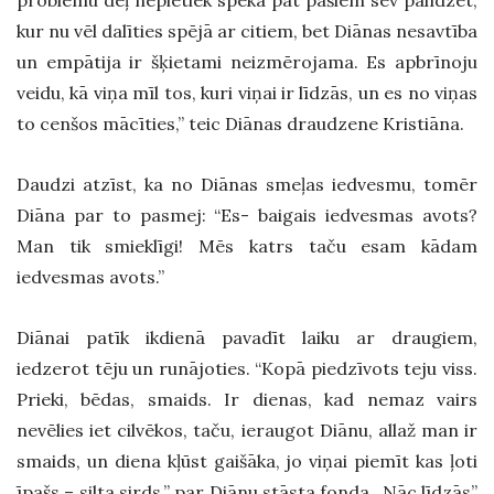
kur nu vēl dalīties spējā ar citiem, bet Diānas nesavtība
un empātija ir šķietami neizmērojama. Es apbrīnoju
veidu, kā viņa mīl tos, kuri viņai ir līdzās, un es no viņas
to cenšos mācīties,” teic Diānas draudzene Kristiāna.
Daudzi atzīst, ka no Diānas smeļas iedvesmu, tomēr
Diāna par to pasmej: “Es- baigais iedvesmas avots?
Man tik smieklīgi! Mēs katrs taču esam kādam
iedvesmas avots.”
Diānai patīk ikdienā pavadīt laiku ar draugiem,
iedzerot tēju un runājoties. “Kopā piedzīvots teju viss.
Prieki, bēdas, smaids. Ir dienas, kad nemaz vairs
nevēlies iet cilvēkos, taču, ieraugot Diānu, allaž man ir
smaids, un diena kļūst gaišāka, jo viņai piemīt kas ļoti
īpašs – silta sirds,” par Diānu stāsta fonda „Nāc līdzās”