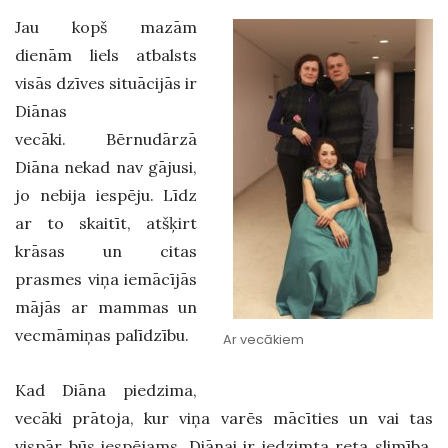
Jau kopš mazām
dienām liels atbalsts
visās dzīves situācijās ir
Diānas
vecāki. Bērnudārzā
Diāna nekad nav gājusi,
jo nebija iespēju. Līdz
ar to skaitīt, atšķirt
krāsas un citas
prasmes viņa iemācījās
mājās ar mammas un
vecmāmiņas palīdzību.
Ar vecākiem
Kad Diāna piedzima,
vecāki prātoja, kur viņa varēs mācīties un vai tas
vispār būs iespējams. Diānai ir iedzimta reta slimība,