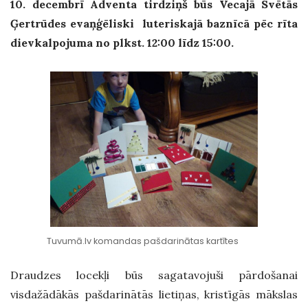
10. decembrī Adventa tirdziņš būs Vecajā Svētās
Ģertrūdes evaņģēliski luteriskajā baznīcā pēc rīta
dievkalpojuma no plkst. 12:00 līdz 15:00.
Tuvumā.lv komandas pašdarinātas kartītes
Draudzes locekļi būs sagatavojuši pārdošanai
visdažādākās pašdarinātās lietiņas, kristīgās mākslas