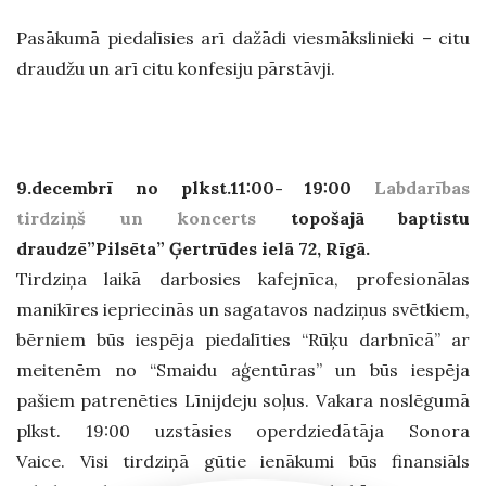
Pasākumā piedalīsies arī dažādi viesmākslinieki – citu
draudžu un arī citu konfesiju pārstāvji.
9.decembrī no plkst.11:00- 19:00
Labdarības
tirdziņš un koncerts
topošajā baptistu
draudzē”Pilsēta” Ģertrūdes ielā 72, Rīgā.
Tirdziņa laikā darbosies kafejnīca, profesionālas
manikīres iepriecinās un sagatavos nadziņus svētkiem,
bērniem būs iespēja piedalīties “Rūķu darbnīcā” ar
meitenēm no “Smaidu aģentūras” un būs iespēja
pašiem patrenēties Līnijdeju soļus. Vakara noslēgumā
plkst. 19:00 uzstāsies operdziedātāja Sonora
Vaice. Visi tirdziņā gūtie ienākumi būs finansiāls