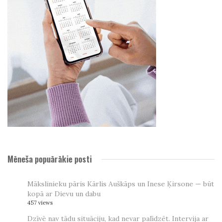
Mēneša popuārākie posti
Mākslinieku pāris Kārlis Auškāps un Inese Ķirsone — būt
kopā ar Dievu un dabu
457 views
Dzīvē nav tādu situāciju, kad nevar palīdzēt. Intervija ar