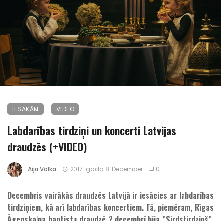
IESAKĀM
VIDEO
Labdarības tirdziņi un koncerti Latvijas
draudzēs (+VIDEO)
Aija Volka
2017. gada 8. December
0
Decembris vairākās draudzēs Latvijā ir iesācies ar labdarības
tirdziņiem, kā arī labdarības koncertiem. Tā, piemēram, Rīgas
Āgenskalna baptistu draudzē 2.decembrī bija ”Sirdstirdziņš”,