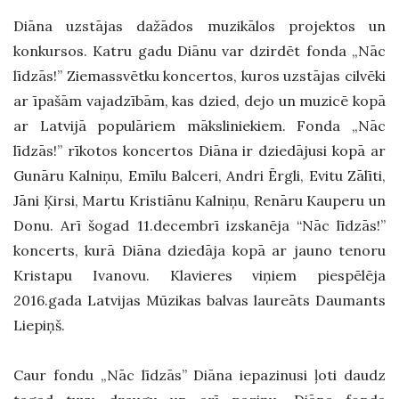
Diāna uzstājas dažādos muzikālos projektos un
konkursos. Katru gadu Diānu var dzirdēt fonda „Nāc
līdzās!” Ziemassvētku koncertos, kuros uzstājas cilvēki
ar īpašām vajadzībām, kas dzied, dejo un muzicē kopā
ar Latvijā populāriem māksliniekiem. Fonda „Nāc
līdzās!” rīkotos koncertos Diāna ir dziedājusi kopā ar
Gunāru Kalniņu, Emīlu Balceri, Andri Ērgli, Evitu Zālīti,
Jāni Ķirsi, Martu Kristiānu Kalniņu, Renāru Kauperu un
Donu. Arī šogad 11.decembrī izskanēja “Nāc līdzās!”
koncerts, kurā Diāna dziedāja kopā ar jauno tenoru
Kristapu Ivanovu. Klavieres viņiem piespēlēja
2016.gada Latvijas Mūzikas balvas laureāts Daumants
Liepiņš.
Caur fondu „Nāc līdzās” Diāna iepazinusi ļoti daudz