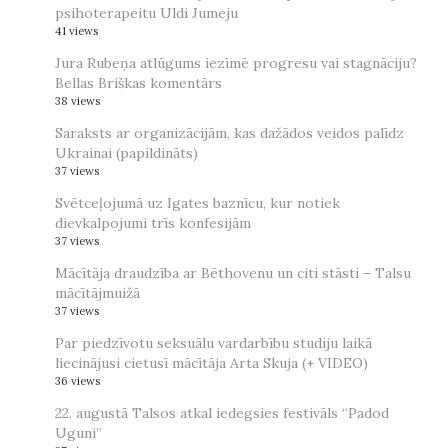
psihoterapeitu Uldi Jumeju
41 views
Jura Rubeņa atlūgums iezīmē progresu vai stagnāciju?
Bellas Briškas komentārs
38 views
Saraksts ar organizācijām, kas dažādos veidos palīdz
Ukrainai (papildināts)
37 views
Svētceļojumā uz Igates baznīcu, kur notiek
dievkalpojumi trīs konfesijām
37 views
Mācītāja draudzība ar Bēthovenu un citi stāsti – Talsu
mācītājmuižā
37 views
Par piedzīvotu seksuālu vardarbību studiju laikā
liecinājusi cietusī mācītāja Arta Skuja (+ VIDEO)
36 views
22. augustā Talsos atkal iedegsies festivāls “Padod
Uguni”