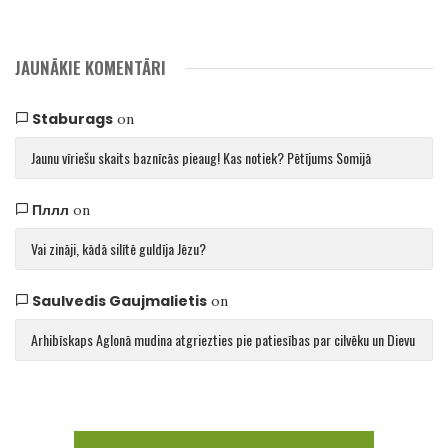
JAUNĀKIE KOMENTĀRI
Staburags
on
Jaunu vīriešu skaits baznīcās pieaug! Kas notiek? Pētījums Somijā
Пллл
on
Vai zināji, kādā silītē guldīja Jēzu?
Saulvedis Gaujmalietis
on
Arhibīskaps Aglonā mudina atgriezties pie patiesības par cilvēku un Dievu