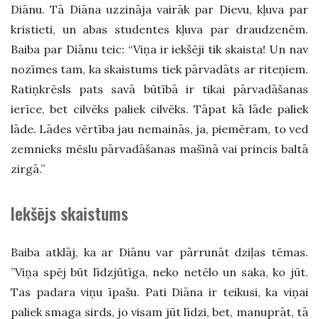
Diānu. Tā Diāna uzzināja vairāk par Dievu, kļuva par
kristieti, un abas studentes kļuva par draudzenēm.
Baiba par Diānu teic: “Viņa ir iekšēji tik skaista! Un nav
nozīmes tam, ka skaistums tiek pārvadāts ar riteņiem.
Ratiņkrēsls pats savā būtībā ir tikai pārvadāšanas
ierīce, bet cilvēks paliek cilvēks. Tāpat kā lāde paliek
lāde. Lādes vērtība jau nemainās, ja, piemēram, to ved
zemnieks mēslu pārvadāšanas mašīnā vai princis baltā
zirgā.”
Iekšējs skaistums
Baiba atklāj, ka ar Diānu var pārrunāt dziļas tēmas.
”Viņa spēj būt līdzjūtīga, neko netēlo un saka, ko jūt.
Tas padara viņu īpašu. Pati Diāna ir teikusi, ka viņai
paliek smaga sirds, jo visam jūt līdzi, bet, manuprāt, tā