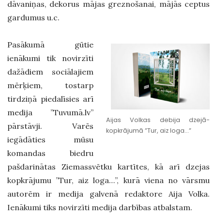
dāvaniņas, dekorus mājas greznošanai, mājās ceptus
gardumus u.c.
Pasākumā gūtie
ienākumi tik novirzīti
dažādiem sociālajiem
mērķiem, tostarp
tirdziņā piedalīsies arī
medija ”Tuvumā.lv”
Aijas Volkas debija dzejā-
pārstāvji. Varēs
kopkrājumā ”Tur, aiz loga…”
iegādāties mūsu
komandas biedru
pašdarinātas Ziemassvētku kartītes, kā arī dzejas
kopkrājumu ”Tur, aiz loga…”, kurā viena no vārsmu
autorēm ir medija galvenā redaktore Aija Volka.
Ienākumi tiks novirzīti medija darbības atbalstam.