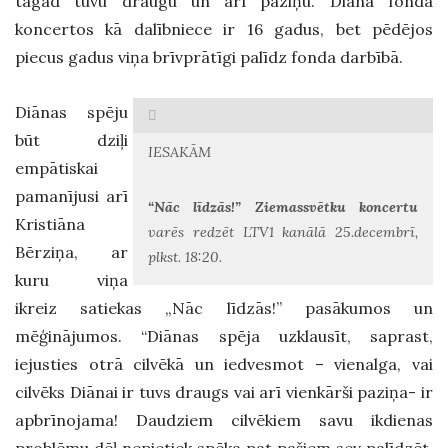
tagad tuvu draugu un arī paziņu. Diāna fonda
koncertos kā dalībniece ir 16 gadus, bet pēdējos
piecus gadus viņa brīvprātīgi palīdz fonda darbībā.
Diānas spēju
būt dziļi
IESAKĀM
empātiskai
pamanījusi arī
“Nāc līdzās!” Ziemassvētku koncertu
Kristiāna
varēs redzēt LTV1 kanālā 25.decembrī,
Bērziņa, ar
plkst. 18:20.
kuru viņa
ikreiz satiekas „Nāc līdzās!” pasākumos un
mēģinājumos. “Diānas spēja uzklausīt, saprast,
iejusties otrā cilvēkā un iedvesmot – vienalga, vai
cilvēks Diānai ir tuvs draugs vai arī vienkārši paziņa- ir
apbrīnojama! Daudziem cilvēkiem savu ikdienas
problēmu dēļ nepietiek spēka pat pašiem sev palīdzēt,