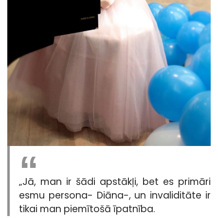
„Jā, man ir šādi apstākļi, bet es primāri
esmu persona- Diāna-, un invaliditāte ir
tikai man piemītošā īpatnība.