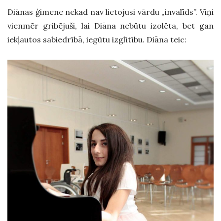
Diānas ģimene nekad nav lietojusi vārdu „invalīds”. Viņi
vienmēr gribējuši, lai Diāna nebūtu izolēta, bet gan
iekļautos sabiedrībā, iegūtu izglītību. Diāna teic: