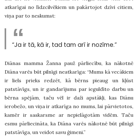
atkarīgai no līdzcilvēkiem un pakārtojot dzīvi citiem,
viņa par to neskumst:
“Ja ir tā, kā ir, tad tam arī ir nozīme.”
Diānas mamma Žanna pauž pārliecību, ka nākotnē
Diāna varēs būt pilnīgi neatkarīga: “Mums kā vecākiem
ir liels prieks redzēt, kā bērns pieaug un kļūst
patstāvīgs, un ir gandarījums par ieguldīto darbu un
bērna spējām, taču vēl ir daži apstākļi, kas Diānu
ierobežo, un viņa ir atkarīga no mums, lai pārvietotos,
kamēr ir saskarsme ar nepielāgotām vidēm. Taču
esmu pārliecināta, ka Diāna varēs nākotnē būt pilnīgi
patstāvīga, un veidot savu ģimeni.”