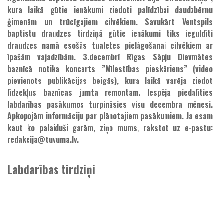
kura laikā gūtie ienākumi ziedoti palīdzībai daudzbērnu
ģimenēm un trūcīgajiem cilvēkiem. Savukārt Ventspils
baptistu draudzes tirdziņā gūtie ienākumi tiks ieguldīti
draudzes namā esošās tualetes pielāgošanai cilvēkiem ar
īpašām vajadzībām. 3.decembrī Rīgas Sāpju Dievmātes
baznīcā notika koncerts ”Mīlestības pieskāriens” (video
pievienots publikācijas beigās), kura laikā varēja ziedot
līdzekļus baznīcas jumta remontam. Iespēja piedalīties
labdarības pasākumos turpināsies visu decembra mēnesi.
Apkopojām informāciju par plānotajiem pasākumiem. Ja esam
kaut ko palaiduši garām, ziņo mums, rakstot uz e-pastu:
redakcija@tuvuma.lv.
Labdarības tirdziņi