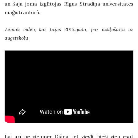
un šajā jomā izglītojas Rīgas Stradiņa universitātes
maģistrantūrā.
Zemāk video, kas tapis 2015.gadā, par nokļūšanu uz
augstskolu
Lai arī ne vienmēr Diānai iet viegli, bieži vien esot