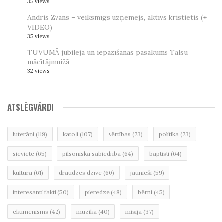
35 views
Andris Zvans – veiksmīgs uzņēmējs, aktīvs kristietis (+
VIDEO)
35 views
TUVUMĀ jubileja un iepazīšanās pasākums Talsu
mācītājmuižā
32 views
ATSLĒGVĀRDI
luterāņi
(119)
katoļi
(107)
vērtības
(73)
politika
(73)
sieviete
(65)
pilsoniskā sabiedrība
(64)
baptisti
(64)
kultūra
(61)
draudzes dzīve
(60)
jaunieši
(59)
interesanti fakti
(50)
pieredze
(48)
bērni
(45)
ekumenisms
(42)
mūzika
(40)
misija
(37)