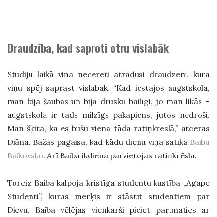
Draudzība, kad saproti otru vislabāk
Studiju laikā viņa necerēti atradusi draudzeni, kura
viņu spēj saprast vislabāk. “Kad iestājos augstskolā,
man bija šaubas un bija drusku bailīgi, jo man likās –
augstskola ir tāds milzīgs pakāpiens, jutos nedroši.
Man šķita, ka es būšu viena tāda ratiņkrēslā,” atceras
Diāna. Bažas pagaisa, kad kādu dienu viņa satika
Baibu
Baikovsku
. Arī Baiba ikdienā pārvietojas ratiņkrēslā.
Toreiz Baiba kalpoja kristīgā studentu kustībā „Agape
Studenti”, kuras mērķis ir stāstīt studentiem par
Dievu. Baiba vēlējās vienkārši pieiet parunāties ar