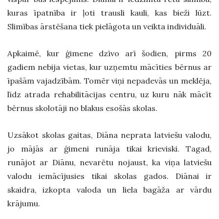
kuras īpatnība ir ļoti trausli kauli, kas bieži lūzt.
Slimības ārstēšana tiek pielāgota un veikta individuāli.
Apkaimē, kur ģimene dzīvo arī šodien, pirms 20
gadiem nebija vietas, kur uzņemtu mācīties bērnus ar
īpašām vajadzībām. Tomēr viņi nepadevās un meklēja,
līdz atrada rehabilitācijas centru, uz kuru nāk mācīt
bērnus skolotāji no blakus esošās skolas.
Uzsākot skolas gaitas, Diāna neprata latviešu valodu,
jo mājās ar ģimeni runāja tikai krieviski. Tagad,
runājot ar Diānu, nevarētu nojaust, ka viņa latviešu
valodu iemācījusies tikai skolas gados. Diānai ir
skaidra, izkopta valoda un liela bagāža ar vārdu
krājumu.