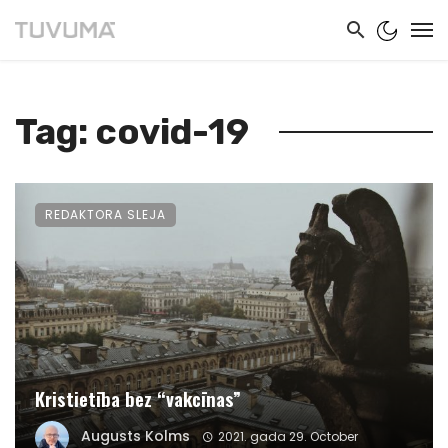
Tag: covid-19
REDAKTORA SLEJA
Kristietība bez “vakcīnas”
Augusts Kolms
2021. gada 29. October