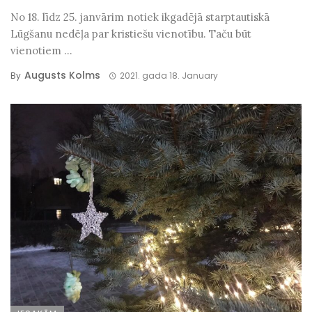
No 18. līdz 25. janvārim notiek ikgadējā starptautiskā
Lūgšanu nedēļa par kristiešu vienotību. Taču būt
vienotiem ...
Augusts Kolms
By
2021. gada 18. January