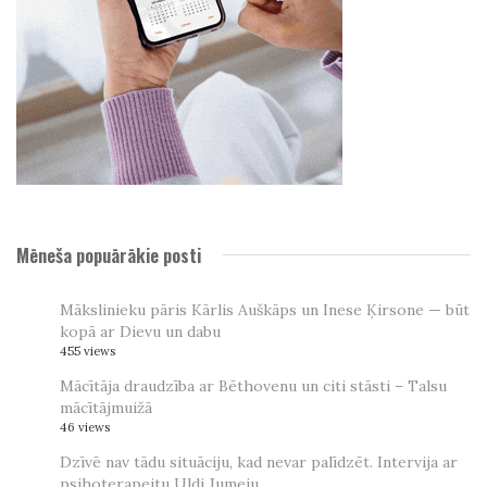
Mēneša popuārākie posti
Mākslinieku pāris Kārlis Auškāps un Inese Ķirsone — būt
kopā ar Dievu un dabu
455 views
Mācītāja draudzība ar Bēthovenu un citi stāsti – Talsu
mācītājmuižā
46 views
Dzīvē nav tādu situāciju, kad nevar palīdzēt. Intervija ar
psihoterapeitu Uldi Jumeju