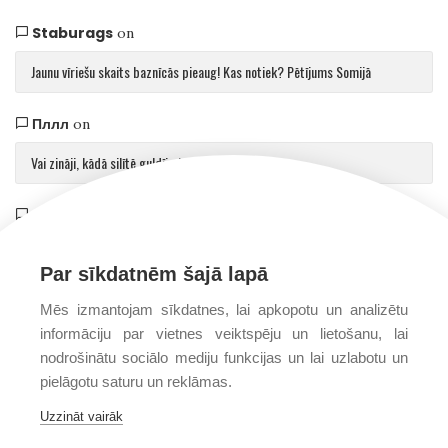
Staburags
on
Jaunu vīriešu skaits baznīcās pieaug! Kas notiek? Pētījums Somijā
Пллл
on
Vai zināji, kādā silītē guldīja Jēzu?
Saulvedis Gaujmalietis
on
Arhibīskaps Aglonā mudina atgriezties pie patiesības par cilvēku un Dievu
Par sīkdatnēm šajā lapā
Mēs izmantojam sīkdatnes, lai apkopotu un analizētu
informāciju par vietnes veiktspēju un lietošanu, lai
nodrošinātu sociālo mediju funkcijas un lai uzlabotu un
pielāgotu saturu un reklāmas.
Uzzināt vairāk