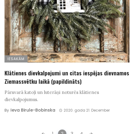
IESAKĀM
Klātienes dievkalpojumi un citas iespējas dievnamos
Ziemassvētku laikā (papildināts)
Pārsvarā katoļi un luterāņi noturēs klātienes
dievkalpojumus.
Ieva Birule-Bobinska
By
2020. gada 21. December
Posts
1
2
3
4