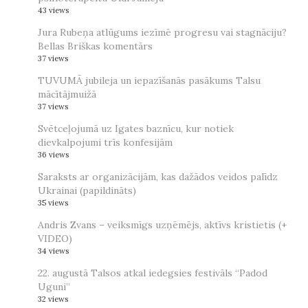
43 views
Jura Rubeņa atlūgums iezīmē progresu vai stagnāciju?
Bellas Briškas komentārs
37 views
TUVUMĀ jubileja un iepazīšanās pasākums Talsu
mācītājmuižā
37 views
Svētceļojumā uz Igates baznīcu, kur notiek
dievkalpojumi trīs konfesijām
36 views
Saraksts ar organizācijām, kas dažādos veidos palīdz
Ukrainai (papildināts)
35 views
Andris Zvans – veiksmīgs uzņēmējs, aktīvs kristietis (+
VIDEO)
34 views
22. augustā Talsos atkal iedegsies festivāls “Padod
Uguni”
32 views