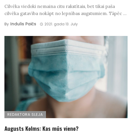
Cilvēka viedoki nemaina citu rakstītais, bet tikai paša
cilvēka gatavība nokāpt no lepnības augstumiem. Tāpēc ...
Indulis Paičs
By
2021. gada 13. July
REDAKTORA SLEJA
Augusts Kolms: Kas mūs vieno?