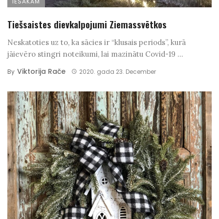
IESAKĀM
Tiešsaistes dievkalpojumi Ziemassvētkos
Neskatoties uz to, ka sācies ir “klusais periods”, kurā
jāievēro stingri noteikumi, lai mazinātu Covid-19 ...
Viktorija Rače
By
2020. gada 23. December