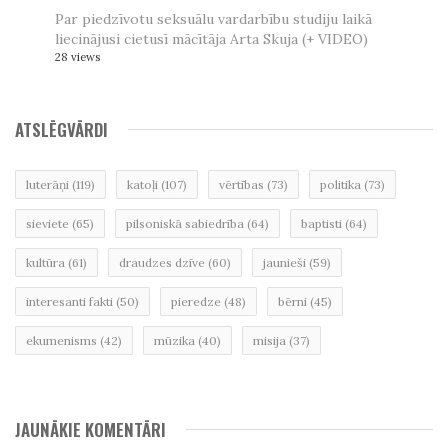
Par piedzīvotu seksuālu vardarbību studiju laikā
liecinājusi cietusī mācītāja Arta Skuja (+ VIDEO)
28 views
ATSLĒGVĀRDI
luterāņi
(119)
katoļi
(107)
vērtības
(73)
politika
(73)
sieviete
(65)
pilsoniskā sabiedrība
(64)
baptisti
(64)
kultūra
(61)
draudzes dzīve
(60)
jaunieši
(59)
interesanti fakti
(50)
pieredze
(48)
bērni
(45)
ekumenisms
(42)
mūzika
(40)
misija
(37)
JAUNĀKIE KOMENTĀRI